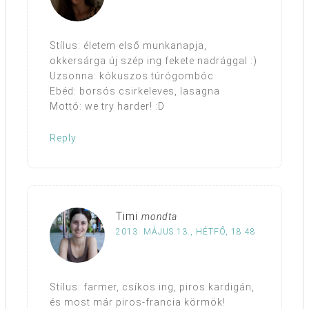
Stílus: életem első munkanapja,
okkersárga új szép ing fekete nadrággal :)
Uzsonna: kókuszos túrógombóc
Ebéd: borsós csirkeleves, lasagna
Mottó: we try harder! :D
Reply
Timi
mondta
2013. MÁJUS 13., HÉTFŐ, 18:48
Stílus: farmer, csíkos ing, piros kardigán,
és most már piros-francia körmök!