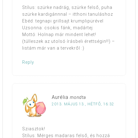
Stílus: szürke nadrág, szürke felső, puha
szürke kardigánnnal – itthoni tanuláshoz
Ebéd: tegnapi grillsajt krumplipürével
Uzsonna: csokis fánk, madártej
Mottó: Holnap már mindent lehet!
(túlleszek az utolsó írásbeli érettségin!!) –
listám már van a tervekről :)
Reply
Aurélia
mondta
2013. MÁJUS 13., HÉTFŐ, 16:32
Sziasztok!
Stílus: Mérges madaras felső, és hozzá