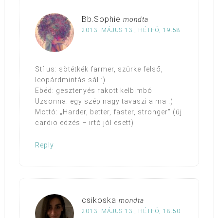
Bb.Sophie
mondta
2013. MÁJUS 13., HÉTFŐ, 19:58
Stílus: sötétkék farmer, szürke felső,
leopárdmintás sál :)
Ebéd: gesztenyés rakott kelbimbó
Uzsonna: egy szép nagy tavaszi alma :)
Mottó: „Harder, better, faster, stronger” (új
cardio edzés – irtó jól esett)
Reply
csikoska
mondta
2013. MÁJUS 13., HÉTFŐ, 18:50