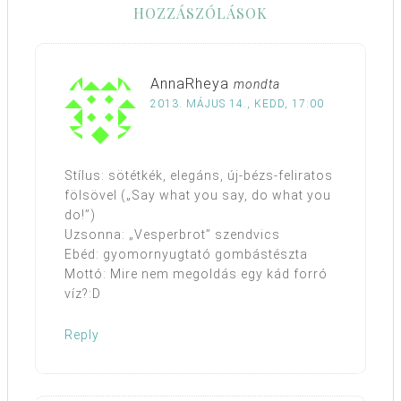
HOZZÁSZÓLÁSOK
AnnaRheya
mondta
2013. MÁJUS 14., KEDD, 17:00
Stílus: sötétkék, elegáns, új-bézs-feliratos
fölsövel („Say what you say, do what you
do!”)
Uzsonna: „Vesperbrot” szendvics
Ebéd: gyomornyugtató gombástészta
Mottó: Mire nem megoldás egy kád forró
víz?:D
Reply