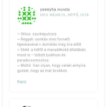
yeeeyha
mondta
2013. MÁJUS 13., HÉTFŐ, 13:16
~ Stílus: szürkepulcsis
~ Reggeli: sonkás mini fornetti
tejeskávéval + dumálás még óra előtt
~ Ebéd: a hétfő a maradékoké általában,
most is – töltött tyúkhusi és
paradicsomszósz
~ Mottó: Van olyan, hogy valaki annyira
gyökér, hogy az már brokkoli.
Reply