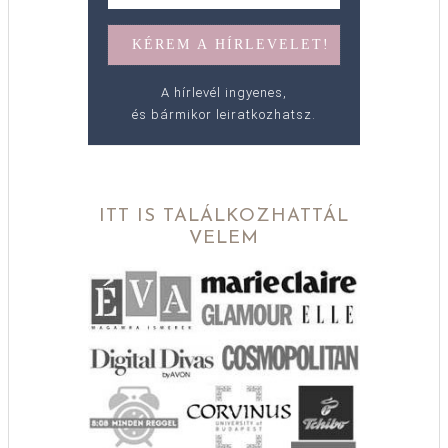
A hírlevél ingyenes,
és bármikor leiratkozhatsz.
ITT IS TALÁLKOZHATTÁL
VELEM