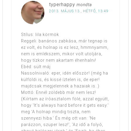
typerhappy
mondta
2013. MÁJUS 13., HÉTFŐ, 13:49
Stílus: lila körmök
Reggeli: banános zabkása, már tegnap is
ez volt, és holnap is ez lesz, hmmnyamm,
nem is emlékszem, mikor volt utoljára,
hogy tízkor nem akartam éhenhalni!
Ebéd: sült máj
Nassolnivaló: eper, idén először! (még ha
külföldi is, és kissé íztelen is, de eper!
majdcsak megjelennek a hazaiak is..)
Mottó: Ennél zöldebb már nem lesz!
(Kiírtam az íróasztalom fölé, azzal együtt,
hogy ‘It’s always hard before it gets easy.’
meg ‘A holnap mindig tiszta, nem
szennyezi hiba.’ És még ott van: ‘Ne
parázzon, szuper lesz!’, ‘Az idő a folyó,