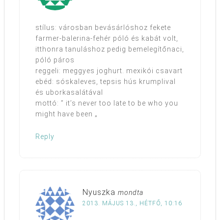
stílus: városban bevásárlóshoz fekete
farmer-balerina-fehér póló és kabát volt,
itthonra tanuláshoz pedig bemelegítőnaci,
póló páros
reggeli: meggyes joghurt. mexikói csavart
ebéd: sóskaleves, tepsis hús krumplival
és uborkasalátával
mottó: ” it’s never too late to be who you
might have been „
Reply
Nyuszka
mondta
2013. MÁJUS 13., HÉTFŐ, 10:16