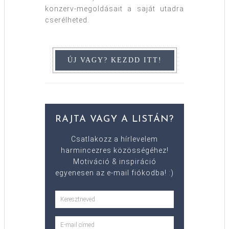
konzerv-megoldásait a saját utadra
cserélheted.
RAJTA VAGY A LISTÁN?
Csatlakozz a hírlevelem
harmincezres közösségéhez!
Motiváció & inspiráció
egyenesen az e-mail fiókodba! :)