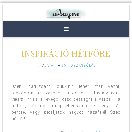
INSPIRÁCIÓ HÉTFŐRE
ÍRTA:
VIA
|
25 HOZZÁSZÓLÁS
Isteni padlizsánt, cukkinit lehet már venni,
tobzódom az ízekben… :) Jó ez a tavasz-nyár-
valami
, friss a levegő, kezd pezsegni a város. Ha
tudtok, lógjatok meg ebédszünetben egy pár
percre, vagy sétáljatok nagyot hazafelé! Szép
hétfőt!