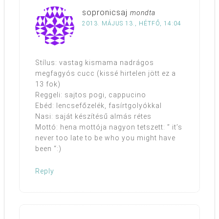
sopronicsaj
mondta
2013. MÁJUS 13., HÉTFŐ, 14:04
Stílus: vastag kismama nadrágos
megfagyós cucc (kissé hirtelen jött ez a
13 fok)
Reggeli: sajtos pogi, cappucino
Ebéd: lencsefőzelék, fasírtgolyókkal
Nasi: saját készítésű almás rétes
Mottó: hena mottója nagyon tetszett: ” it’s
never too late to be who you might have
been “:)
Reply