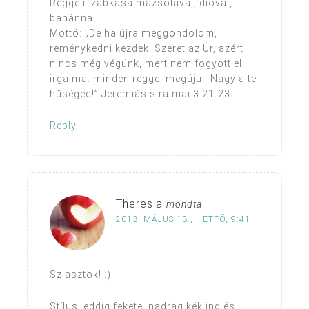
Reggeli: zabkása mazsolával, dióval,
banánnal.
Mottó: „De ha újra meggondolom,
reménykedni kezdek: Szeret az Úr, azért
nincs még végünk, mert nem fogyott el
irgalma: minden reggel megújul. Nagy a te
hűséged!” Jeremiás siralmai 3:21-23
Reply
Theresia
mondta
2013. MÁJUS 13., HÉTFŐ, 9:41
Sziasztok! :)
Stílus: eddig fekete, nadrág kék ing és