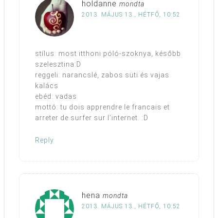
holdanne
mondta
2013. MÁJUS 13., HÉTFŐ, 10:52
stílus: most itthoni póló-szoknya, később
szelesztina:D
reggeli: narancslé, zabos süti és vajas
kalács
ebéd: vadas
mottó: tu dois apprendre le francais et
arreter de surfer sur l’internet. :D
Reply
hena
mondta
2013. MÁJUS 13., HÉTFŐ, 10:52