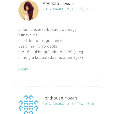
Apolkaa
mondta
2013. MÁJUS 13., HÉTFŐ, 16:31
stílus: blézeres-bokacipős-nagy
fülbevalós
ebéd: babos-ragus tészta
uzsonna: forró csoki
mottó: cukiságtúladagolás!=) (még
mindig a kupaátadás lázában égek)
Reply
lighthouse
mondta
2013. MÁJUS 13., HÉTFŐ, 16:08