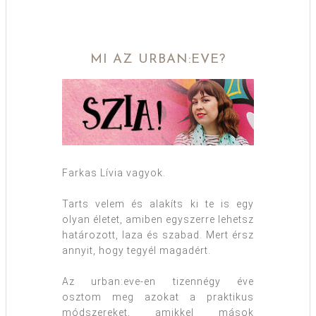
MI AZ URBAN:EVE?
Farkas Lívia vagyok.
Tarts velem és alakíts ki te is egy
olyan életet, amiben egyszerre lehetsz
határozott, laza és szabad. Mert érsz
annyit, hogy tegyél magadért.
Az urban:eve-en tizennégy éve
osztom meg azokat a praktikus
módszereket, amikkel mások