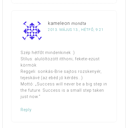
kameleon
mondta
2013. MÁJUS 13., HÉTFŐ, 9:21
Szép hétfőt mindenkinek :)
Stílus: alulöltözött itthoni; fekete-ezüst
körmök
Reggeli: sonkás-Brie sajtos rozskenyér,
tejeskávé (az ebéd jó kérdés…)
Mottó: „Success will never be a big step in
the future. Success is a small step taken
just now.”
Reply