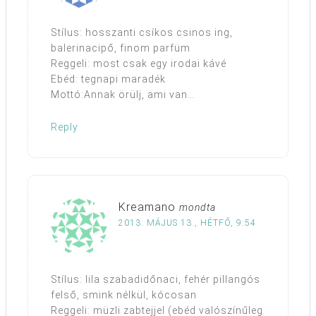
Stílus: hosszanti csíkos csinos ing,
balerinacipő, finom parfüm
Reggeli: most csak egy irodai kávé
Ebéd: tegnapi maradék
Mottó:Annak örülj, ami van…
Reply
Kreamano
mondta
2013. MÁJUS 13., HÉTFŐ, 9:54
Stílus: lila szabadidőnaci, fehér pillangós
felső, smink nélkül, kócosan
Reggeli: müzli zabtejjel (ebéd valószínűleg