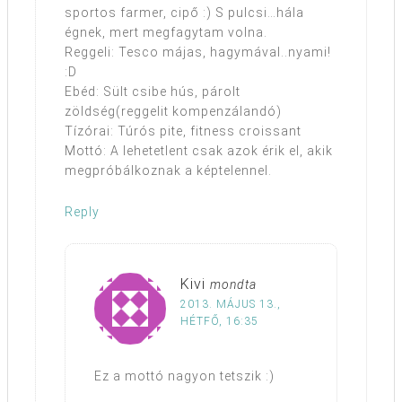
sportos farmer, cipő :) S pulcsi…hála
égnek, mert megfagytam volna.
Reggeli: Tesco májas, hagymával..nyami!
:D
Ebéd: Sült csibe hús, párolt
zöldség(reggelit kompenzálandó)
Tízórai: Túrós pite, fitness croissant
Mottó: A lehetetlent csak azok érik el, akik
megpróbálkoznak a képtelennel.
Reply
Kivi
mondta
2013. MÁJUS 13.,
HÉTFŐ, 16:35
Ez a mottó nagyon tetszik :)