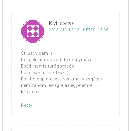
Kivi
mondta
2013. MÁJUS 13., HÉTFŐ, 15:36
Stílus: vidám :)
Reggeli: pirítós volt, fokhagymával
Ebéd: hamis túrógombóc
Uzsi: eperturmix lesz :)
Éss holnap megyek szakmai vizsgázni –
nem bánom, elvégre az egyetemre
készülök :)
Reply