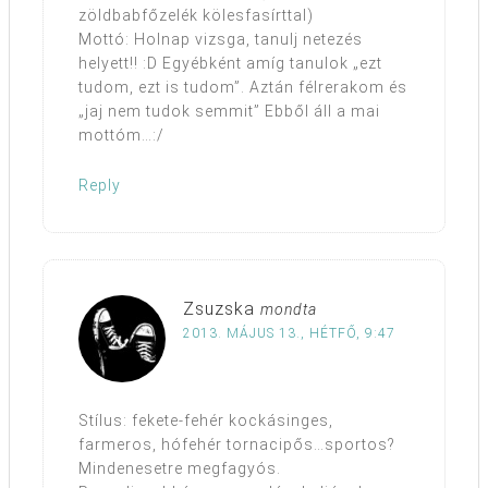
zöldbabfőzelék kölesfasírttal)
Mottó: Holnap vizsga, tanulj netezés
helyett!! :D Egyébként amíg tanulok „ezt
tudom, ezt is tudom”. Aztán félrerakom és
„jaj nem tudok semmit” Ebből áll a mai
mottóm…:/
Reply
Zsuzska
mondta
2013. MÁJUS 13., HÉTFŐ, 9:47
Stílus: fekete-fehér kockásinges,
farmeros, hófehér tornacipős…sportos?
Mindenesetre megfagyós.