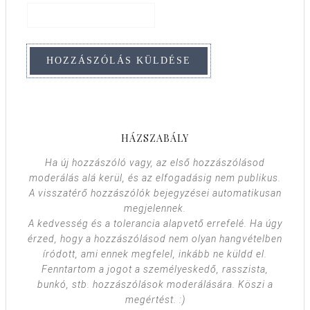
HÁZSZABÁLY
Ha új hozzászóló vagy, az első hozzászólásod
moderálás alá kerül, és az elfogadásig nem publikus.
A visszatérő hozzászólók bejegyzései automatikusan
megjelennek.
A kedvesség és a tolerancia alapvető errefelé. Ha úgy
érzed, hogy a hozzászólásod nem olyan hangvételben
íródott, ami ennek megfelel, inkább ne küldd el.
Fenntartom a jogot a személyeskedő, rasszista,
bunkó, stb. hozzászólások moderálására. Köszi a
megértést. :)