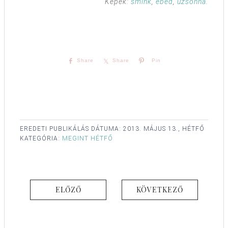
Képek:
smink
,
ebéd
,
uzsonna
.
Share
Share
Pin
EREDETI PUBLIKÁLÁS DÁTUMA:
2013. MÁJUS 13., HÉTFŐ
KATEGÓRIA:
MEGINT HÉTFŐ
ELŐZŐ
KÖVETKEZŐ