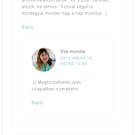
ahová halászni járok.’ és ‘Eszik, ha éhes,
alszik, ha álmos.’ Szóval végül is
mindegyik minden nap a nap mottója. :)
Reply
Via
mondta
2013. MÁJUS 13.,
HÉTFŐ, 13:50
:)) Megtiszteltetés ilyen
csapatban szerepelni.
Reply