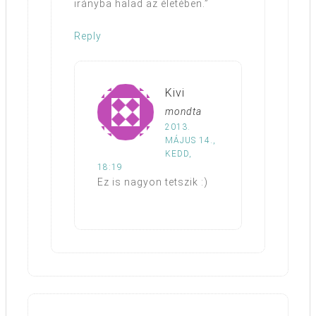
irányba halad az életében.”
Reply
Kivi
mondta
2013.
MÁJUS 14.,
KEDD,
18:19
Ez is nagyon tetszik :)