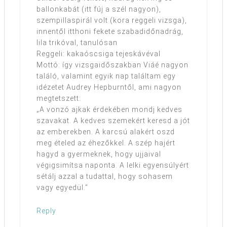
ballonkabát (itt fúj a szél nagyon),
szempillaspirál volt (kora reggeli vizsga),
innentől itthoni fekete szabadidőnadrág,
lila trikóval, tanulósan
Reggeli: kakaóscsiga tejeskávéval
Mottó: így vizsgaidőszakban Viáé nagyon
találó, valamint egyik nap találtam egy
idézetet Audrey Hepburntől, ami nagyon
megtetszett:
„A vonzó ajkak érdekében mondj kedves
szavakat. A kedves szemekért keresd a jót
az emberekben. A karcsú alakért oszd
meg ételed az éhezőkkel. A szép hajért
hagyd a gyermeknek, hogy ujjaival
végigsimítsa naponta. A lelki egyensúlyért
sétálj azzal a tudattal, hogy sohasem
vagy egyedül.”
Reply