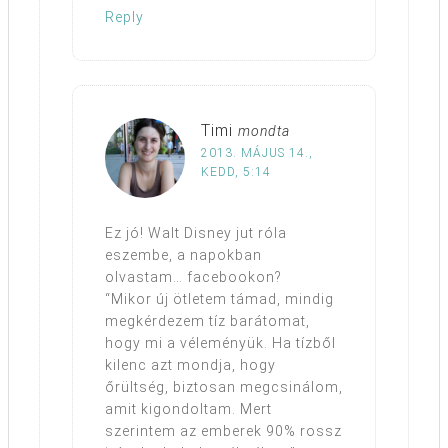
Reply
Timi
mondta
2013. MÁJUS 14.,
KEDD, 5:14
Ez jó! Walt Disney jut róla
eszembe, a napokban
olvastam… facebookon?
“Mikor új ötletem támad, mindig
megkérdezem tíz barátomat,
hogy mi a véleményük. Ha tízből
kilenc azt mondja, hogy
őrültség, biztosan megcsinálom,
amit kigondoltam. Mert
szerintem az emberek 90% rossz