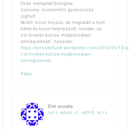
Ebéd: melegített bolognai
Uzsonna: összeöntős gyümölcsös
joghurt
Mottó: kicsit hosszú, de megtalált a múlt
héten és kicsit helyrerázott, röviden „az
írói hivatás kulcsa: megbocsátani
önmagunknak”, hosszan:
https://kincsesfuzet.wordpress.com/2013/05/13/a
iroi-hivatas-kulcsa-megbocsatani-
onmagunknak/
Reply
Enn
mondta
2013. MÁJUS 13., HÉTFŐ, 18:23