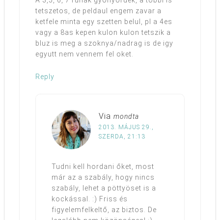
tetszetos, de peldaul engem zavar a
ketfele minta egy szetten belul, pl a 4es
vagy a 8as kepen kulon kulon tetszik a
bluz is meg a szoknya/nadrag is de igy
egyutt nem vennem fel oket.
Reply
Via
mondta
2013. MÁJUS 29.,
SZERDA, 21:13
Tudni kell hordani őket, most
már az a szabály, hogy nincs
szabály, lehet a pöttyöset is a
kockással. :) Friss és
figyelemfelkeltő, az biztos. De