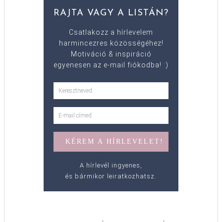
RAJTA VAGY A LISTÁN?
Csatlakozz a hírlevelem
harmincezres közösségéhez!
Motiváció & inspiráció
egyenesen az e-mail fiókodba! :)
A hírlevél ingyenes,
és bármikor leiratkozhatsz.