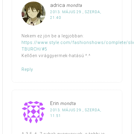
adrica
mondta
2013. MÁJUS 29., SZERDA,
21:40
Nekem ez jön be a legjobban:
https://www.style.com/fashionshows/complete/sl
TBURCH/#5
Kellően virággyermek-hatású ^.^
Reply
Erin
mondta
2013. MÁJUS 29., SZERDA,
11:51
A 3,5, 6, 7 ruhak gyonyoruek, a tobbi is