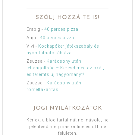
SZÓLJ HOZZÁ TE IS!
Erabig
-
40 perces pizza
Angi
-
40 perces pizza
Vivi
-
Kockapóker játékszabály és
nyomtatható táblázat
Zsuzsa
-
Karácsony utáni
lehangoltság – Keresd meg az okát,
és teremts új hagyományt!
Zsuzsa
-
Karácsony utáni
romeltakarítás
JOGI NYILATKOZATOK
Kérlek, a blog tartalmát ne másold, ne
jelentesd meg más online és offline
felületen.