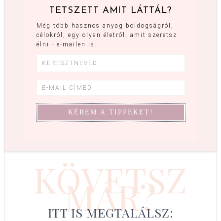
TETSZETT AMIT LÁTTÁL?
Még több hasznos anyag boldogságról,
célokról, egy olyan életről, amit szeretsz
élni - e-mailen is.
KÖVETSZ
MÁR?
ITT IS MEGTALÁLSZ: