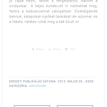
jó rájuk nézni, látom a tengerpartot, hallom a
sirályokat… A teljes kollekciót
itt
nézhetitek meg,
fentre a kedvenceimet válogattam. Elsétálgatnék
bennük, kalapokat-cipőket-táskákat ide azonnal, és
a fekete, rátétes ruhát meg a kék blúzt is!
Share
Share
Pin
EREDETI PUBLIKÁLÁS DÁTUMA:
2013. MÁJUS 28., KEDD
KATEGÓRIA:
ARCHÍVUM