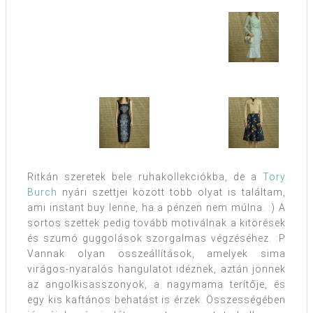
Ritkán szeretek bele ruhakollekciókba, de a
Tory
Burch
nyári szettjei között több olyat is találtam,
ami instant buy lenne, ha a pénzen nem múlna. :) A
sortos szettek pedig tovább motiválnak a kitörések
és szumó guggolások szorgalmas végzéséhez. :P
Vannak olyan összeállítások, amelyek sima
virágos-nyaralós hangulatot idéznek, aztán jönnek
az angolkisasszonyok, a nagymama terítője, és
egy kis kaftános behatást is érzek. Összességében