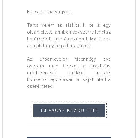
Farkas Lívia vagyok.
Tarts velem és alakíts ki te is egy
olyan életet, amiben egyszerre lehetsz
határozott, laza és szabad. Mert érsz
annyit, hogy tegyél magadért.
Az urban:eve-en tizennégy éve
osztom meg azokat a praktikus
módszereket, amikkel mások
konzerv-megoldásait a saját utadra
cserélheted.