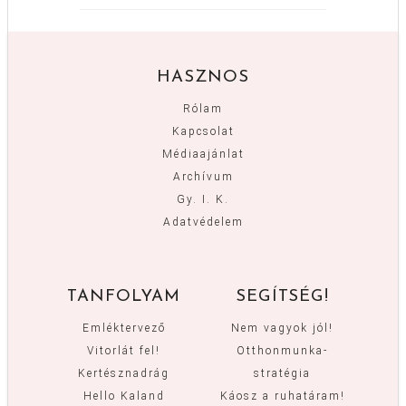
HASZNOS
Rólam
Kapcsolat
Médiaajánlat
Archívum
Gy. I. K.
Adatvédelem
TANFOLYAM
SEGÍTSÉG!
Emléktervező
Nem vagyok jól!
Vitorlát fel!
Otthonmunka-
Kertésznadrág
stratégia
Hello Kaland
Káosz a ruhatáram!