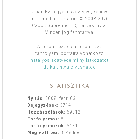
Urban:Eve egyedi szöveges, képi és
multimédiás tartalom © 2008-2026
Cabbit Supreme LTD, Farkas Lívia.
Minden jog fenntartva!
Az urban:eve és az urban:eve
tanfolyami portálra vonatkozó
hatályos adatvédelmi nyilatkozatot
ide kattintva olvashatod
.
STATISZTIKA
Nyitás:
2008. febr. 03.
Bejegyzések:
3714
Hozzászólások:
69012
Tanfolyamok:
8
Tanfolyamozók:
5431
Megivott tea:
3548 liter