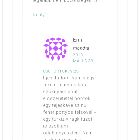
legalább nem közönséges! :)
Reply
Erin
mondta
2013.
MÁJUS 30.,
CSÜTÖRTÖK, 9:28
Igen ,tudom, van is egy
fekete-feher csikos
szoknyam amit
eloszeretettel hordok
egy tejeskave szinu
feher pottyos felsovel +
egy turkiz viragkituzot
is szoktam
odabiggyeszteni. Nem
felek en keverni a