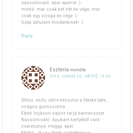
nassolnivaló: eper eperrel :)
mottó: már csak két hét és vége, már
csak egy vizsga és vége :)
Szép délutánt mindenkinek! :)
Reply
Eszterla
mondta
2013. JÚNIUS 10., HÉTFŐ, 15:53
Stílus: esős időre készülve a fekete lakk,
virágos gumicsizma
Ebéd: tojásos-sajtos tarja barnarizzsel
Nassolnivaló: Apukám kertjéből való
cseresznye, meggy, eper
Mottó: „If you think something is