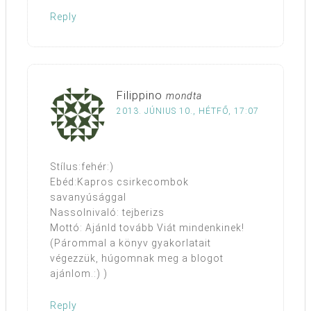
Reply
Filippino
mondta
2013. JÚNIUS 10., HÉTFŐ, 17:07
Stílus:fehér:)
Ebéd:Kapros csirkecombok
savanyúsággal
Nassolnivaló: tejberizs
Mottó: Ajánld tovább Viát mindenkinek!
(Párommal a könyv gyakorlatait
végezzük, húgomnak meg a blogot
ajánlom.:) )
Reply