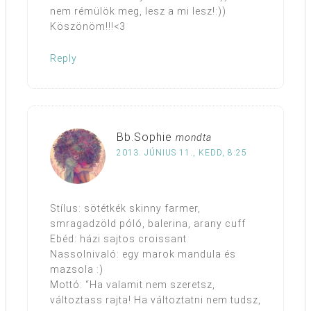
nem rémülök meg, lesz a mi lesz!:))
Köszönöm!!!<3
Reply
Bb.Sophie
mondta
2013. JÚNIUS 11., KEDD, 8:25
Stílus: sötétkék skinny farmer,
smragadzöld póló, balerina, arany cuff
Ebéd: házi sajtos croissant
Nassolnivaló: egy marok mandula és
mazsola :)
Mottó: “Ha valamit nem szeretsz,
változtass rajta! Ha változtatni nem tudsz,