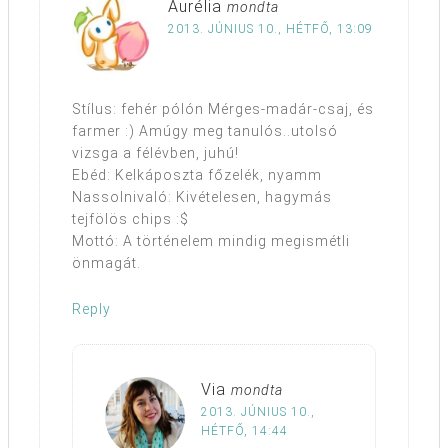
Aurélia
mondta
2013. JÚNIUS 10., HÉTFŐ, 13:09
Stílus: fehér pólón Mérges-madár-csaj, és
farmer :) Amúgy meg tanulós..utolsó
vizsga a félévben, juhú!
Ebéd: Kelkáposzta főzelék, nyamm
Nassolnivaló: Kivételesen, hagymás
tejfölös chips :$
Mottó: A történelem mindig megismétli
önmagát.
Reply
Via
mondta
2013. JÚNIUS 10.,
HÉTFŐ, 14:44