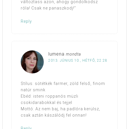
változtass azon, ahogy gondolkodsz
róla! Csak ne panaszkodj!”
Reply
lumena
mondta
2013. JÚNIUS 10., HÉTFŐ, 22:28
Stílus: sötétkék farmer, zöld felső, finom
natúr smink
Ebéd: isteni roppanós müzli
csokidarabokkal és tejjel
Mottó: Az nem baj, ha padlóra kerülsz,
csak aztán kászálódj fel onnan!
Reply