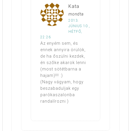
Kata
mondta
2013.
JÚNIUS 10.,
HÉTFŐ,
22:26
Az enyém sem, és
ennek annyira örülök,
de ha őszülni kezdek,
én szőke akarok lenni
(most sötétbarna a
hajam)!!! :)
(Nagy vágyam, hogy
beszabaduljak egy
parókaszalonba
randalírozni.)