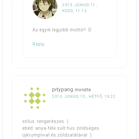
2013. JÚNIUS 11.,
KEDD, 11:13
Az egyik legjobb mottó!! :D
Reply
pitypang
mondta
2013. JÚNIUS 10., HÉTFŐ, 16:22
stílus: tengerészes :)
ebéd: anya-féle sült hús zöldséges
újkrumplival és zöldsalátával :)