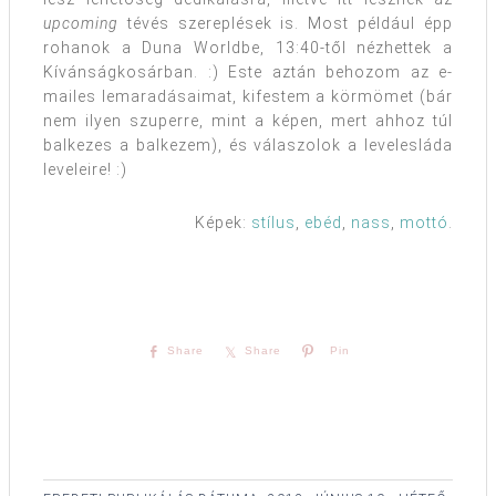
upcoming
tévés szereplések is. Most például épp
rohanok a Duna Worldbe, 13:40-től nézhettek a
Kívánságkosárban. :) Este aztán behozom az e-
mailes lemaradásaimat, kifestem a körmömet (bár
nem ilyen szuperre, mint a képen, mert ahhoz túl
balkezes a balkezem), és válaszolok a levelesláda
leveleire! :)
Képek:
stílus
,
ebéd
,
nass
,
mottó
.
Share
Share
Pin