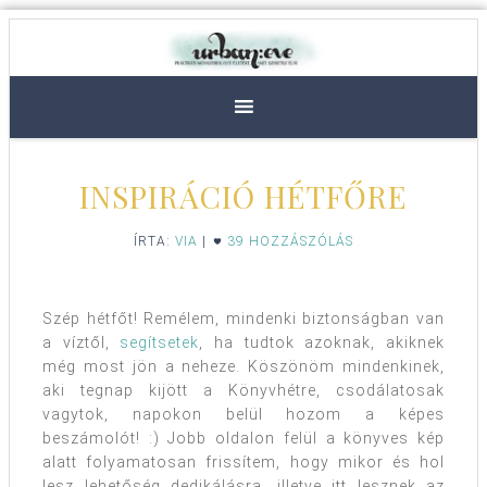
INSPIRÁCIÓ HÉTFŐRE
ÍRTA:
VIA
|
39 HOZZÁSZÓLÁS
Szép hétfőt! Remélem, mindenki biztonságban van
a víztől,
segítsetek
, ha tudtok azoknak, akiknek
még most jön a neheze. Köszönöm mindenkinek,
aki tegnap kijött a Könyvhétre, csodálatosak
vagytok, napokon belül hozom a képes
beszámolót! :) Jobb oldalon felül a könyves kép
alatt folyamatosan frissítem, hogy mikor és hol
lesz lehetőség dedikálásra, illetve itt lesznek az