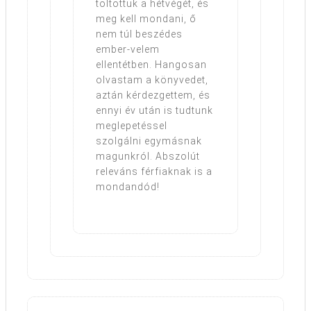
töltöttük a hétvégét, és
meg kell mondani, ő
nem túl beszédes
ember-velem
ellentétben. Hangosan
olvastam a könyvedet,
aztán kérdezgettem, és
ennyi év után is tudtunk
meglepetéssel
szolgálni egymásnak
magunkról. Abszolút
releváns férfiaknak is a
mondandód!