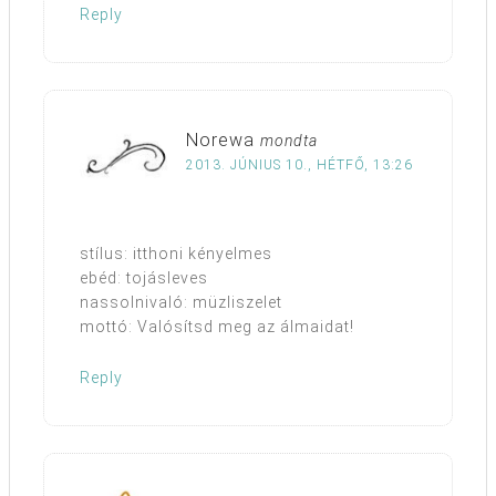
Reply
Norewa
mondta
2013. JÚNIUS 10., HÉTFŐ, 13:26
stílus: itthoni kényelmes
ebéd: tojásleves
nassolnivaló: müzliszelet
mottó: Valósítsd meg az álmaidat!
Reply