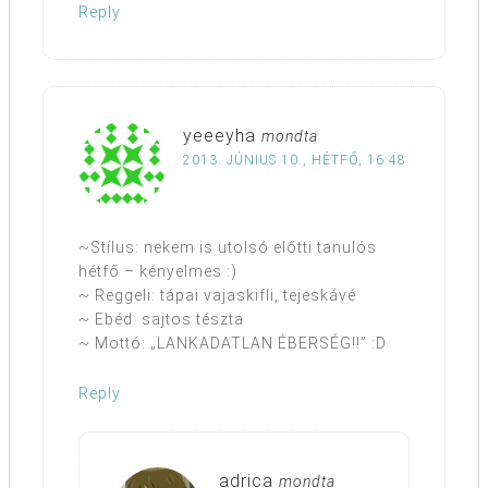
Reply
yeeeyha
mondta
2013. JÚNIUS 10., HÉTFŐ, 16:48
~Stílus: nekem is utolsó előtti tanulós
hétfő – kényelmes :)
~ Reggeli: tápai vajaskifli, tejeskávé
~ Ebéd: sajtos tészta
~ Mottó: „LANKADATLAN ÉBERSÉG!!” :D
Reply
adrica
mondta