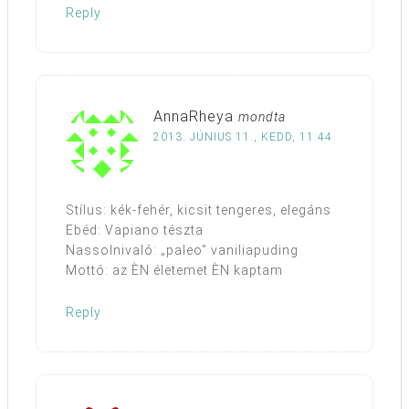
Reply
AnnaRheya
mondta
2013. JÚNIUS 11., KEDD, 11:44
Stílus: kék-fehér, kicsit tengeres, elegáns
Ebéd: Vapiano tészta
Nassolnivaló: „paleo” vaniliapuding
Mottó: az ÈN életemet ÈN kaptam
Reply