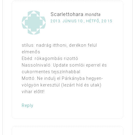
Scarlettohara
mondta
2013. JÚNIUS 10., HÉTFŐ, 20:15
stílus: nadrág itthoni, derékon felül
elmenős
Ebéd: rókagombás rizottó
Nassolnivaló: Update somlói eperrel és
cukormentes tejszínhabbal
Mottó: Ne indulj el Párkányba hegyen-
völgyön keresztül (lezárt híd és utak)
vihar előtt!
Reply