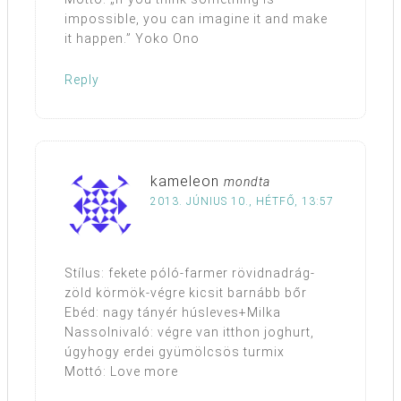
impossible, you can imagine it and make
it happen.” Yoko Ono
Reply
kameleon
mondta
2013. JÚNIUS 10., HÉTFŐ, 13:57
Stílus: fekete póló-farmer rövidnadrág-
zöld körmök-végre kicsit barnább bőr
Ebéd: nagy tányér húsleves+Milka
Nassolnivaló: végre van itthon joghurt,
úgyhogy erdei gyümölcsös turmix
Mottó: Love more