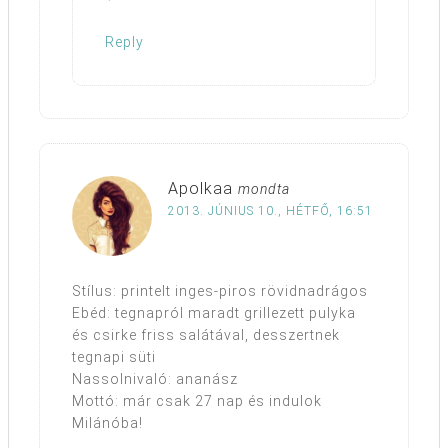
Reply
Apolkaa
mondta
2013. JÚNIUS 10., HÉTFŐ, 16:51
Stílus: printelt inges-piros rövidnadrágos
Ebéd: tegnapról maradt grillezett pulyka
és csirke friss salátával, desszertnek
tegnapi süti
Nassolnivaló: ananász
Mottó: már csak 27 nap és indulok
Milánóba!