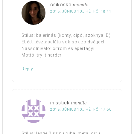
csikoska
mondta
2013. JÚNIUS 10., HÉTFŐ, 18:41
Stílus: balerinás (konty, cipő, szoknya :D)
Ebéd: tésztasaláta sok-sok zöldséggel
Nassolnivaló: citrom és eperfagyi
Mottó: try it harder!
Reply
misstick
mondta
2013. JÚNIUS 10., HÉTFŐ, 17:50
Stílus: lenge 2 szinu ruha, metal orru