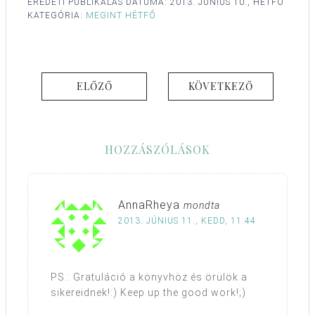
EREDETI PUBLIKÁLÁS DÁTUMA:
2013. JÚNIUS 10., HÉTFŐ
KATEGÓRIA:
MEGINT HÉTFŐ
ELŐZŐ
KÖVETKEZŐ
HOZZÁSZÓLÁSOK
AnnaRheya
mondta
2013. JÚNIUS 11., KEDD, 11:44
PS.: Gratuláció a könyvhöz és örülök a
sikereidnek!:) Keep up the good work!;)