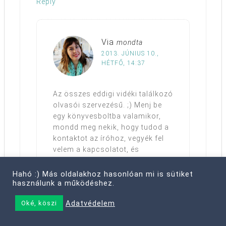
Reply
Via
mondta
2013. JÚNIUS 10.,
HÉTFŐ, 14:37
Az összes eddigi vidéki találkozó
olvasói szervezésű. ;) Menj be
egy könyvesboltba valamikor,
mondd meg nekik, hogy tudod a
kontaktot az íróhoz, vegyék fel
velem a kapcsolatot, és
ledumáljuk!
Hahó :) Más oldalakhoz hasonlóan mi is sütiket
használunk a működéshez.
Reply
Adatvédelem
Oké, köszi
vec81