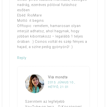
nadrág, ezeréves pólóval futáshoz
esőben
Ebéd: RioMare
Mottó: it begins
Offtopic: remélem, hamarosan olyan
interjút adhatsz, ahol hagynak, hogy
jobban kibontakozz – legalább 1 teljes
órában. :) Csinos voltál és szép fényes a
hajad, a színe pedig gyönyörű! :)
Reply
Via
mondta
2013. JÚNIUS 10.,
HÉTFŐ, 21:01
Szerintem az legfeljebb
YouTube-on lesz… :D Köszönöm!