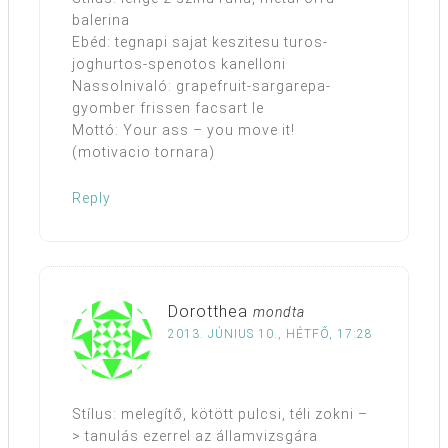
balerina
Ebéd: tegnapi sajat keszitesu turos-
joghurtos-spenotos kanelloni
Nassolnivaló: grapefruit-sargarepa-
gyomber frissen facsart le
Mottó: Your ass – you move it!
(motivacio tornara)
Reply
Dorotthea
mondta
2013. JÚNIUS 10., HÉTFŐ, 17:28
Stílus: melegítő, kötött pulcsi, téli zokni –
> tanulás ezerrel az államvizsgára