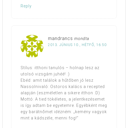
Reply
mandrancs
mondta
2013. JÚNIUS 10., HÉTFŐ, 16:50
Stílus: itthoni tanulós – holnap lesz az
utolsó vizsgám juhéé! :)
Ebéd: amit találok a hűtőben jó lesz
Nassolnivaló: Ostoros kalács a recepted
alapján (eszméletlen a sikere itthon :D)
Mottó: A tied tökéletes, a jelentkezésemet
is így adtam be egyetemre. Egyébként meg
egy barátnőmet idézném: „kemény vagyok
mint a kádszéle, menni fog!”