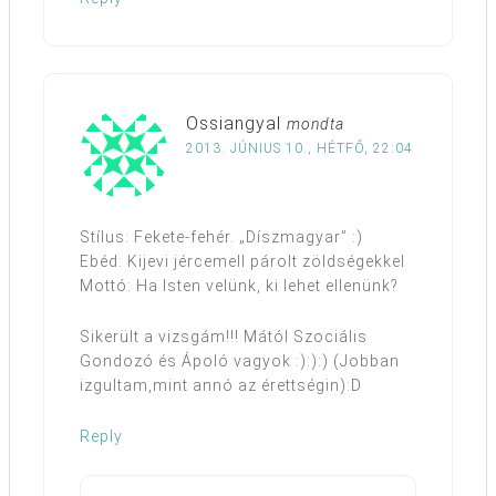
Ossiangyal
mondta
2013. JÚNIUS 10., HÉTFŐ, 22:04
Stílus: Fekete-fehér. „Díszmagyar” :)
Ebéd: Kijevi jércemell párolt zöldségekkel
Mottó: Ha Isten velünk, ki lehet ellenünk?
Sikerült a vizsgám!!! Mától Szociális
Gondozó és Ápoló vagyok :):):) (Jobban
izgultam,mint annó az érettségin):D
Reply