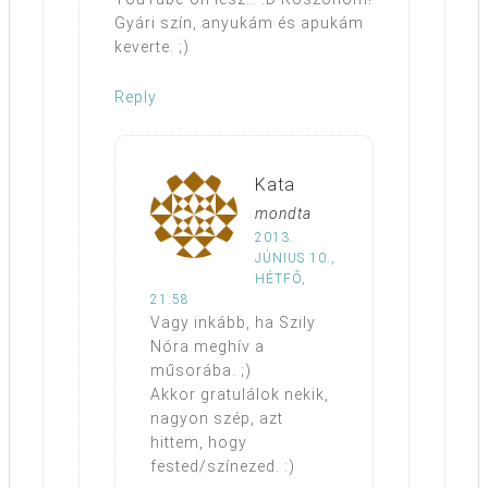
Gyári szín, anyukám és apukám
keverte. ;)
Reply
Kata
mondta
2013.
JÚNIUS 10.,
HÉTFŐ,
21:58
Vagy inkább, ha Szily
Nóra meghív a
műsorába. ;)
Akkor gratulálok nekik,
nagyon szép, azt
hittem, hogy
fested/színezed. :)