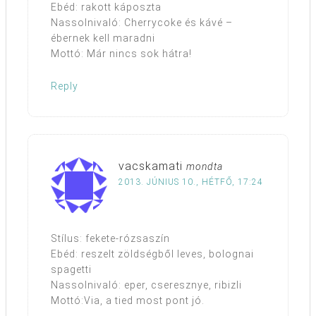
Ebéd: rakott káposzta
Nassolnivaló: Cherrycoke és kávé –
ébernek kell maradni
Mottó: Már nincs sok hátra!
Reply
vacskamati
mondta
2013. JÚNIUS 10., HÉTFŐ, 17:24
Stílus: fekete-rózsaszín
Ebéd: reszelt zöldségből leves, bolognai
spagetti
Nassolnivaló: eper, cseresznye, ribizli
Mottó:Via, a tied most pont jó.