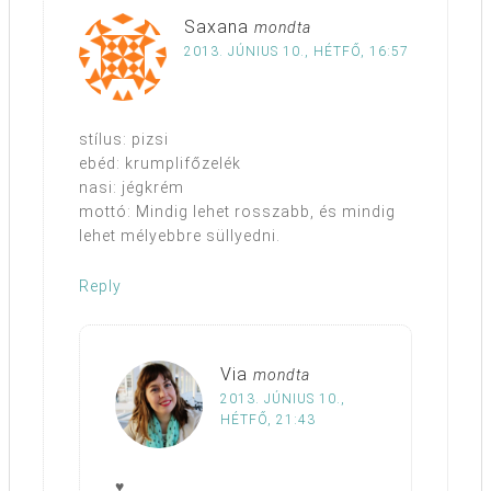
Saxana
mondta
2013. JÚNIUS 10., HÉTFŐ, 16:57
stílus: pizsi
ebéd: krumplifőzelék
nasi: jégkrém
mottó: Mindig lehet rosszabb, és mindig
lehet mélyebbre süllyedni.
Reply
Via
mondta
2013. JÚNIUS 10.,
HÉTFŐ, 21:43
♥