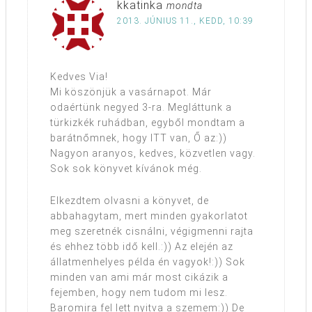
kkatinka
mondta
2013. JÚNIUS 11., KEDD, 10:39
Kedves Via!
Mi köszönjük a vasárnapot. Már
odaértünk negyed 3-ra. Megláttunk a
türkizkék ruhádban, egyből mondtam a
barátnőmnek, hogy ITT van, Ő az:))
Nagyon aranyos, kedves, közvetlen vagy.
Sok sok könyvet kívánok még.
Elkezdtem olvasni a könyvet, de
abbahagytam, mert minden gyakorlatot
meg szeretnék cisnálni, végigmenni rajta
és ehhez több idő kell.:)) Az elején az
állatmenhelyes példa én vagyok!:)) Sok
minden van ami már most cikázik a
fejemben, hogy nem tudom mi lesz.
Baromira fel lett nyitva a szemem:)) De