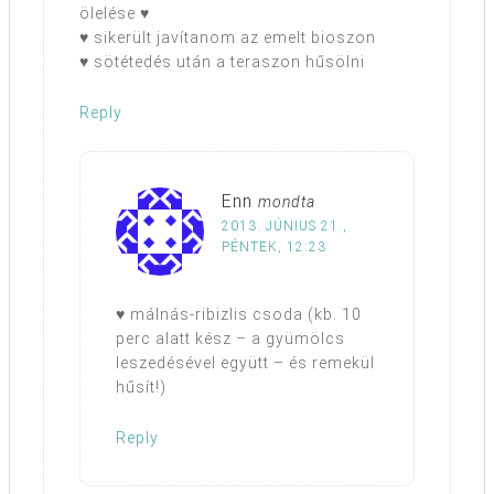
ölelése ♥
♥ sikerült javítanom az emelt bioszon
♥ sötétedés után a teraszon hűsölni
Reply
Enn
mondta
2013. JÚNIUS 21.,
PÉNTEK, 12:23
♥ málnás-ribizlis csoda (kb. 10
perc alatt kész – a gyümölcs
leszedésével együtt – és remekül
hűsít!)
Reply