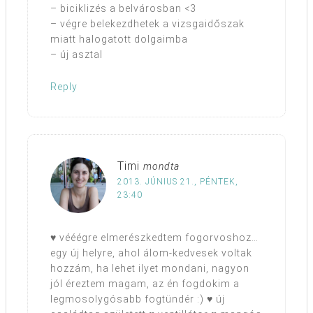
– biciklizés a belvárosban <3
– végre belekezdhetek a vizsgaidőszak
miatt halogatott dolgaimba
– új asztal
Reply
Timi
mondta
2013. JÚNIUS 21., PÉNTEK,
23:40
♥ vééégre elmerészkedtem fogorvoshoz…
egy új helyre, ahol álom-kedvesek voltak
hozzám, ha lehet ilyet mondani, nagyon
jól éreztem magam, az én fogdokim a
legmosolygósabb fogtündér :) ♥ új