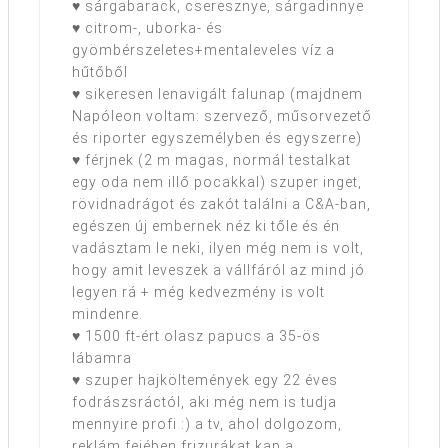
♥ sárgabarack, cseresznye, sárgadinnye
♥ citrom-, uborka- és
gyömbérszeletes+mentaleveles víz a
hűtőből
♥ sikeresen lenavigált falunap (majdnem
Napóleon voltam: szervező, műsorvezető
és riporter egyszemélyben és egyszerre)
♥ férjnek (2 m magas, normál testalkat
egy oda nem illő pocakkal) szuper inget,
rövidnadrágot és zakót találni a C&A-ban,
egészen új embernek néz ki tőle és én
vadásztam le neki, ilyen még nem is volt,
hogy amit leveszek a vállfáról az mind jó
legyen rá + még kedvezmény is volt
mindenre.
♥ 1500 ft-ért olasz papucs a 35-ös
lábamra
♥ szuper hajköltemények egy 22 éves
fodrászsráctól, aki még nem is tudja
mennyire profi :) a tv, ahol dolgozom,
reklám fejében frizurákat kap a