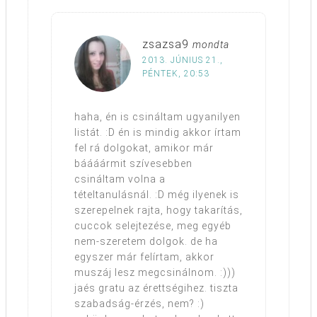
zsazsa9
mondta
2013. JÚNIUS 21.,
PÉNTEK, 20:53
haha, én is csináltam ugyanilyen
listát. :D én is mindig akkor írtam
fel rá dolgokat, amikor már
báááármit szívesebben
csináltam volna a
tételtanulásnál. :D még ilyenek is
szerepelnek rajta, hogy takarítás,
cuccok selejtezése, meg egyéb
nem-szeretem dolgok. de ha
egyszer már felírtam, akkor
muszáj lesz megcsinálnom. :)))
jaés gratu az érettségihez. tiszta
szabadság-érzés, nem? :)