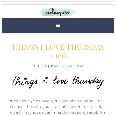
THINGS I LOVE THURSDAY
#160
ÍRTA:
VIA
|
58 HOZZÁSZÓLÁS
♥ cseresznye és meggy ♥ légkondis vonaton utazni
és nem hozzáragadni az üléshez ♥ száz oldalt
olvasni egyhuzamban ♥ archív japán újságok (ha