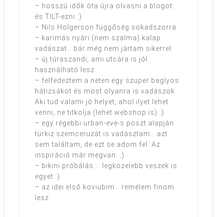
– hosszú idők óta újra olvasni a blogot
és TILT-ezni :)
– Nils Holgerson függőség sokadszorra
– karimás nyári (nem szalma) kalap
vadászat… bár még nem jártam sikerrel
– új túraszandi, ami utcára is jól
használható lesz
– felfedeztem a neten egy szuper baglyos
hátizsákot és most olyanra is vadászok.
Aki tud valami jó helyet, ahol ilyet lehet
venni, ne titkolja (lehet webshop is) :)
– egy régebbi urban-eve-s poszt alapján
türkiz szemceruzát is vadásztam… azt
sem találtam, de ezt se adom fel. Az
inspiráció már megvan. :)
– bikini próbálás … legközelebb veszek is
egyet :)
– az idei első koviubim… remélem finom
lesz