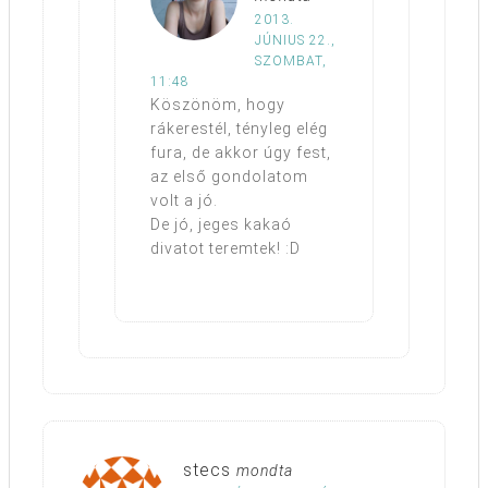
2013.
JÚNIUS 22.,
SZOMBAT,
11:48
Köszönöm, hogy
rákerestél, tényleg elég
fura, de akkor úgy fest,
az első gondolatom
volt a jó.
De jó, jeges kakaó
divatot teremtek! :D
stecs
mondta