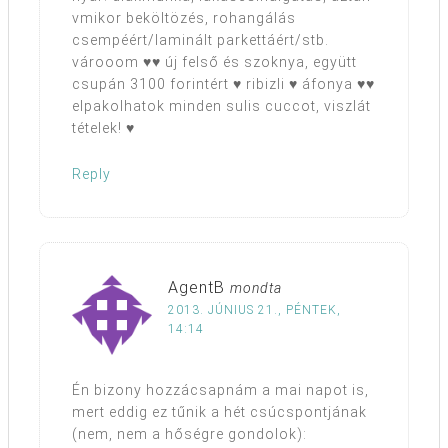
vmikor beköltözés, rohangálás
csempéért/laminált parkettáért/stb.
várooom ♥♥ új felső és szoknya, együtt
csupán 3100 forintért ♥ ribizli ♥ áfonya ♥♥
elpakolhatok minden sulis cuccot, viszlát
tételek! ♥
Reply
AgentB
mondta
2013. JÚNIUS 21., PÉNTEK,
14:14
Én bizony hozzácsapnám a mai napot is,
mert eddig ez tűnik a hét csúcspontjának
(nem, nem a hőségre gondolok):