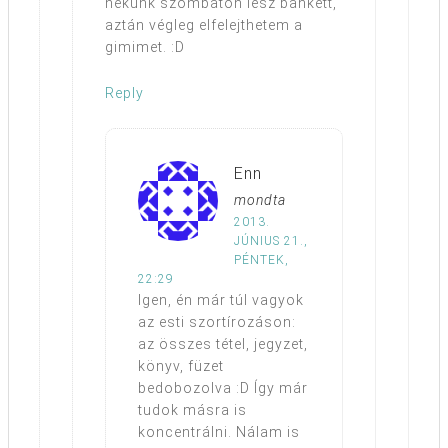
nekünk szombaton lesz bankett,
aztán végleg elfelejthetem a
gimimet. :D
Reply
Enn
mondta
2013.
JÚNIUS 21.,
PÉNTEK,
22:29
Igen, én már túl vagyok
az esti szortírozáson:
az összes tétel, jegyzet,
könyv, füzet
bedobozolva :D Így már
tudok másra is
koncentrálni. Nálam is