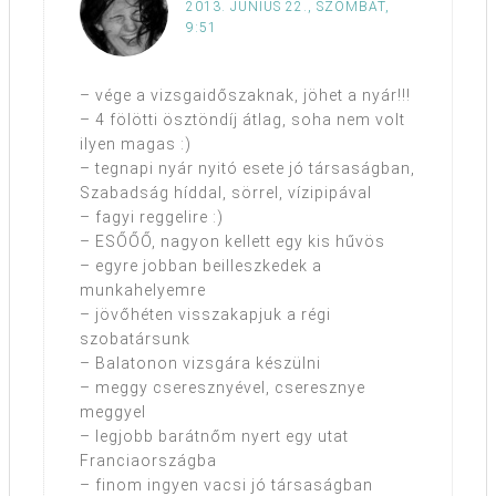
2013. JÚNIUS 22., SZOMBAT,
9:51
– vége a vizsgaidőszaknak, jöhet a nyár!!!
– 4 fölötti ösztöndíj átlag, soha nem volt
ilyen magas :)
– tegnapi nyár nyitó esete jó társaságban,
Szabadság híddal, sörrel, vízipipával
– fagyi reggelire :)
– ESŐŐŐ, nagyon kellett egy kis hűvös
– egyre jobban beilleszkedek a
munkahelyemre
– jövőhéten visszakapjuk a régi
szobatársunk
– Balatonon vizsgára készülni
– meggy cseresznyével, cseresznye
meggyel
– legjobb barátnőm nyert egy utat
Franciaországba
– finom ingyen vacsi jó társaságban