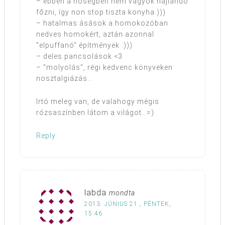
– ebben a hőségben nem vagyok hajlandó
főzni, így non stop tiszta konyha:)))
– hatalmas ásások a homokozóban
nedves homokért, aztán azonnal
"elpuffanó" építmények :)))
– deles pancsolások <3
– "molyolás", régi kedvenc könyveken
nosztalgiázás…
Irtó meleg van, de valahogy mégis
rózsaszínben látom a világot…=)
Reply
labda
mondta
2013. JÚNIUS 21., PÉNTEK,
15:46