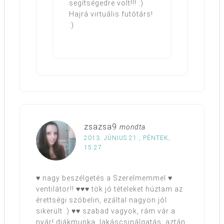
segítségedre volt!!! :)
Hajrá virtuális futótárs!
:)
zsazsa9
mondta
2013. JÚNIUS 21., PÉNTEK,
15:27
♥ nagy beszélgetés a Szerelmemmel ♥
ventilátor!! ♥♥♥ tök jó tételeket húztam az
érettségi szóbelin, ezáltal nagyon jól
sikerült :) ♥♥ szabad vagyok, rám vár a
nyár! diákmunka, lakáscsinálgatás, aztán