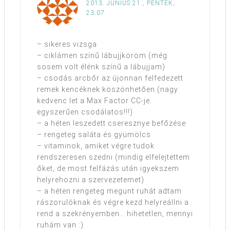
2013. JÚNIUS 21., PÉNTEK,
23:07
– sikeres vizsga
– ciklámen színű lábujjköröm (még
sosem volt élénk színű a lábujjam)
– csodás arcbőr az újonnan felfedezett
remek kencéknek köszönhetően (nagy
kedvenc let a Max Factor CC-je.
egyszerűen csodálatos!!!)
– a héten leszedett cseresznye befőzése
– rengeteg saláta és gyümölcs
– vitaminok, amiket végre tudok
rendszeresen szedni (mindig elfelejtettem
őket, de most felfázás után igyekszem
helyrehozni a szervezetemet)
– a héten rengeteg megunt ruhát adtam
rászorulóknak és végre kezd helyreállni a
rend a szekrényemben… hihetetlen, mennyi
ruhám van :)