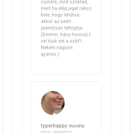
csináld, mint szoktad,
mert ha elég jeget raksz
bele, hogy lehűtse,
akkor az azért
jelentősen felhígítja.
(Emmm, hány hosszú í-
vel írjuk ezt a szót?…
Nekem nagyon
gyanús.)
typerhappy
mondta
2013. JÚNIUS 22.,