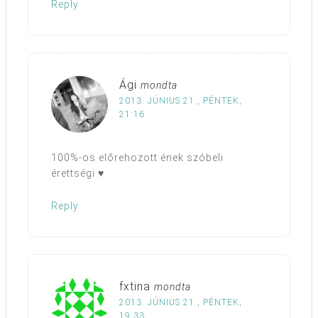
Reply
Ági
mondta
2013. JÚNIUS 21., PÉNTEK,
21:16
100%-os előrehozott ének szóbeli
érettségi ♥
Reply
fxtina
mondta
2013. JÚNIUS 21., PÉNTEK,
19:33