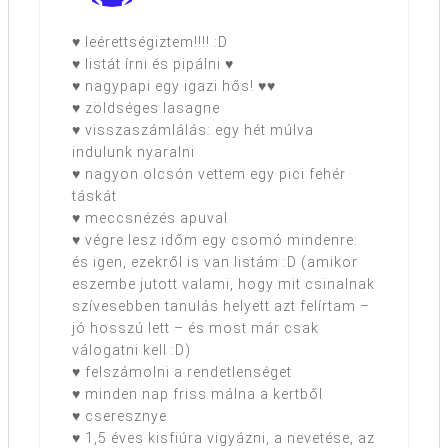
♥ leérettségiztem!!!! :D
♥ listát írni és pipálni ♥
♥ nagypapi egy igazi hős! ♥♥
♥ zöldséges lasagne
♥ visszaszámlálás: egy hét múlva
indulunk nyaralni
♥ nagyon olcsón vettem egy pici fehér
táskát
♥ meccsnézés apuval
♥ végre lesz időm egy csomó mindenre:
és igen, ezekről is van listám :D (amikor
eszembe jutott valami, hogy mit csinalnak
szívesebben tanulás helyett azt felírtam –
jó hosszú lett – és most már csak
válogatni kell :D)
♥ felszámolni a rendetlenséget
♥ minden nap friss málna a kertből
♥ cseresznye
♥ 1,5 éves kisfiúra vigyázni, a nevetése, az