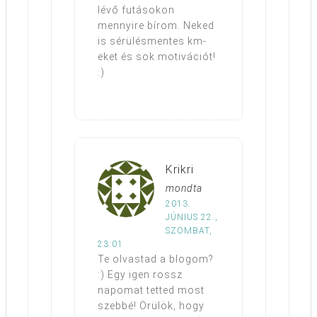
lévő futásokon
mennyire bírom. Neked
is sérülésmentes km-
eket és sok motivációt!
:)
Krikri
mondta
2013.
JÚNIUS 22.,
SZOMBAT,
23:01
Te olvastad a blogom?
:) Egy igen rossz
napomat tetted most
szebbé! Örülök, hogy