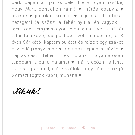
bárki Japánban jár és belefut egy olyan nevűbe,
hogy
Mart
, gondoljon rám!) ♥ hűtős csapvíz ♥
levesek ♥ paprikás krumpli ♥ régi családi fotókat
nézegetni (a szöszi a fehér nyúllal én vagyok —
igen, követtem) ♥ nagyon jó hangulatú volt a hétfői
tatai találkozó, csupa baba volt mindenhol, a 3
éves Sárikától kaptam bulátát és rajzolt egy zsákot
a vendégkönyvembe ♥ sok-sok tejhab a kávén ♥
hajpakolást feltenni és utána folyamatosan
tapogatni a puha hajamat ♥ már videózni is lehet
az instagrammal, előre szólok, hogy főleg mozgó
Gomezt fogtok kapni, muhaha ♥
Share
Share
Pin