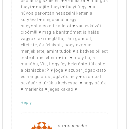
családtag született ♥ ventillátor ♥ mangós
fagyi ♥ mojito fagyi ♥ fagyi fagyi ♥ a
hűvös parkettán hesszelni ketten a
kutyával ♥ megcsinálni egy
nagyobbacska feladatot ♥ van esküvői
cipőm!!! ♥ meg a barátnőmétt is hálás
vagyok, aki meglátta, rám gondolt,
eltetette, és felhívott, hogy azonnal
menjek érte, amint tudok ♥ a kedves pilledt
teste itt mellettem ♥ írni ♥ moly.hu, a
manóba, Via, hogy így belerántottál ebbe
a bizniszbe :P ♥ jóga ♥ szuper jógaoktató
és hangulatos jógázós hely ♥ szombati
bevásárló túrák a kedvessel ♥ nagy séták
♥ marlenka ♥ jeges kakaó ♥
Reply
stecs
mondta