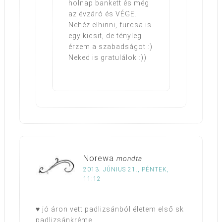
holnap bankett és még
az évzáró és VÉGE.
Nehéz elhinni, furcsa is
egy kicsit, de tényleg
érzem a szabadságot :)
Neked is gratulálok :))
Norewa
mondta
2013. JÚNIUS 21., PÉNTEK,
11:12
♥ jó áron vett padlizsánból életem első sk
padlizsánkréme