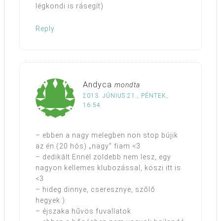
légkondi is rásegít)
Reply
Andyca
mondta
2013. JÚNIUS 21., PÉNTEK,
16:54
– ebben a nagy melegben non stop bújik
az én (20 hós) „nagy” fiam <3
– dedikált Ennél zöldebb nem lesz, egy
nagyon kellemes klubozással, köszi itt is
<3
– hideg dinnye, cseresznye, szőlő
hegyek:)
– éjszaka hűvös fuvallatok