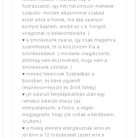
fodrászattól, így heti háromszor mehetek
szépülni. minden alkalommal szabad
kezet adok a fiúnak, ma épp spanyol
kontyot kaptam, amibe az s.k. horgolt
virágomat is belekombinálta :)
♥ a sminkesünk nyaral, így csak magamra
számíthatok, itt is köszönöm Via a
sminkkeddeket :) mindenki megdicsérte,
állítólag nem észrevehető, hogy nem a
sminkesünk csinálja :)
♥ mexikó tekercsek Szabadkán a
Bossban, és kávé ugyanitt
(espresso+tejszín és őrölt fahéjj)
♥ jól sikerült fényképkiállítás után egy
remekül sikerült interjú (az
interjúalanyom, a fotós, a végén
megjegyezte, hogy jók voltak a kérdéseim,
örültem)
♥ a meleg ellenére energikusnak lenni és
jól bírni a 12 órázásokat (azért erre a