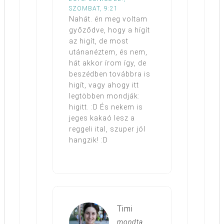
SZOMBAT, 9:21
Nahát. én meg voltam
győződve, hogy a hígít
az higít, de most
utánanéztem, és nem,
hát akkor írom így, de
beszédben továbbra is
higít, vagy ahogy itt
legtöbben mondják:
higitt. :D És nekem is
jeges kakaó lesz a
reggeli ital, szuper jól
hangzik! :D
Timi
mondta