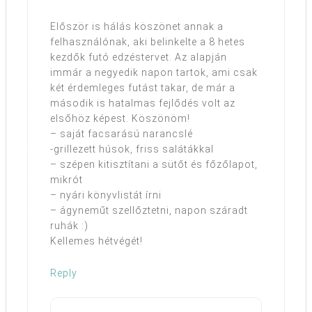
Először is hálás köszönet annak a
felhasználónak, aki belinkelte a 8 hetes
kezdők futó edzéstervet. Az alapján
immár a negyedik napon tartok, ami csak
két érdemleges futást takar, de már a
második is hatalmas fejlődés volt az
elsőhöz képest. Köszönöm!
– saját facsarású narancslé
-grillezett húsok, friss salátákkal
– szépen kitisztítani a sütőt és főzőlapot,
mikrót
– nyári könyvlistát írni
– ágyneműt szellőztetni, napon száradt
ruhák :)
Kellemes hétvégét!
Reply