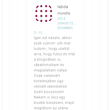
labda
mondta
2013.
JÚNIUS 22.,
SZOMBAT,
21:12
Igen ezt nézem, akkor
ezek szerint- sőt már
tudom-, hogy utaltál
arra, hogy futsz és írtál
a blogodban is,
rákattintottam és
megtaláltam nálad.
Csak valamiért
hirtelenjében úgy
rémlett idelinkelted.
Azért köszönöm!
Nekem is lesz egy
kisebb kiesésem, majd
meglátom az utána