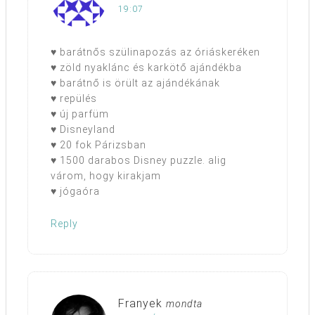
19:07
♥ barátnős szülinapozás az óriáskeréken
♥ zöld nyaklánc és karkötő ajándékba
♥ barátnő is örült az ajándékának
♥ repülés
♥ új parfüm
♥ Disneyland
♥ 20 fok Párizsban
♥ 1500 darabos Disney puzzle. alig
várom, hogy kirakjam
♥ jógaóra
Reply
Franyek
mondta