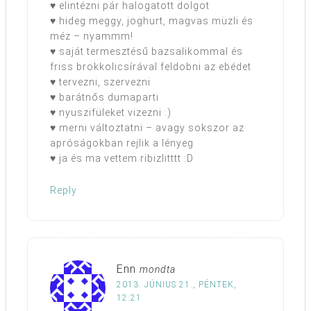
♥ elintézni pár halogatott dolgot
♥ hideg meggy, joghurt, magvas müzli és
méz – nyammm!
♥ saját termesztésű bazsalikommal és
friss brokkolicsírával feldobni az ebédet
♥ tervezni, szervezni
♥ barátnős dumaparti
♥ nyuszifüleket vizezni :)
♥ merni változtatni – avagy sokszor az
apróságokban rejlik a lényeg
♥ ja és ma vettem ribizlitttt :D
Reply
Enn
mondta
2013. JÚNIUS 21., PÉNTEK,
12:21