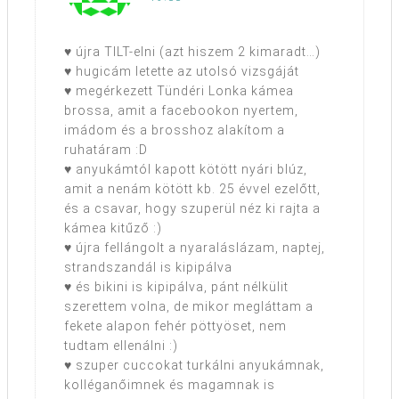
♥ újra TILT-elni (azt hiszem 2 kimaradt…)
♥ hugicám letette az utolsó vizsgáját
♥ megérkezett Tündéri Lonka kámea
brossa, amit a facebookon nyertem,
imádom és a brosshoz alakítom a
ruhatáram :D
♥ anyukámtól kapott kötött nyári blúz,
amit a nenám kötött kb. 25 évvel ezelőtt,
és a csavar, hogy szuperül néz ki rajta a
kámea kitűző :)
♥ újra fellángolt a nyaraláslázam, naptej,
strandszandál is kipipálva
♥ és bikini is kipipálva, pánt nélkülit
szerettem volna, de mikor megláttam a
fekete alapon fehér pöttyöset, nem
tudtam ellenálni :)
♥ szuper cuccokat turkálni anyukámnak,
kolléganőimnek és magamnak is