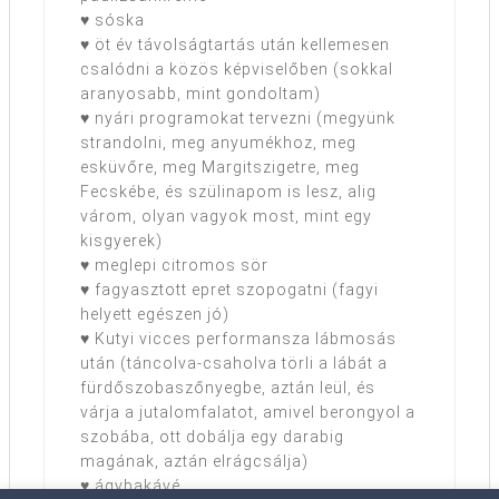
♥ sóska
♥ öt év távolságtartás után kellemesen
csalódni a közös képviselőben (sokkal
aranyosabb, mint gondoltam)
♥ nyári programokat tervezni (megyünk
strandolni, meg anyumékhoz, meg
esküvőre, meg Margitszigetre, meg
Fecskébe, és szülinapom is lesz, alig
várom, olyan vagyok most, mint egy
kisgyerek)
♥ meglepi citromos sör
♥ fagyasztott epret szopogatni (fagyi
helyett egészen jó)
♥ Kutyi vicces performansza lábmosás
után (táncolva-csaholva törli a lábát a
fürdőszobaszőnyegbe, aztán leül, és
várja a jutalomfalatot, amivel berongyol a
szobába, ott dobálja egy darabig
magának, aztán elrágcsálja)
♥ ágybakávé