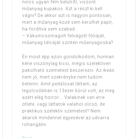
nincs ugyan fém belülről, viszont
műanyag kupakos. Azt a részt ki kell
vágni? De akkor azt is nagyon pontosan,
mert a műanyag közé sem kerülhet papír,
ha fordítva sem szabad…
– Vákumcsomagolt felvágott fóliáját,
műanyag tálcáját szintén műanyagosba?
Én most épp azon gondolkodom, honnan
kéne viszonylag kicsi, mégis szelektíven
pakolható szemetest beszerezni. Az ikeás
nem jó, mert szekrénybe nem tudom
betenni. Amit pedálosat láttam, az
legolcsóbban is 13ezer körül volt, az meg
azért elég horror…. Valakinek van erre
ötlete, vagy láttatok valahol olcsó, de
praktikus szelektív szemetest? Nem
akarok mindennel egyesével az udvarra
rohangálni.