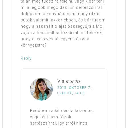
talán meg tudsz rá felelni, vagy kideríteni
mi a legjobb megoldás. Én sertészsírral
dolgozom a konyhában, ha nagy ritkán
sütök valamit, akkor ebben, és bár tudom
hogy a használt olajat összegyűjti a Mol,
vajon a használt sütőzsírral mit tehetek,
hogy a legkevésbé legyen káros a
környezetre?
Reply
Via
mondta
2015. OKTÓBER 7.,
SZERDA, 14:03
Bedobom a kérdést a közösbe,
vegaként nem főzök
sertészsírral, így erről nincs