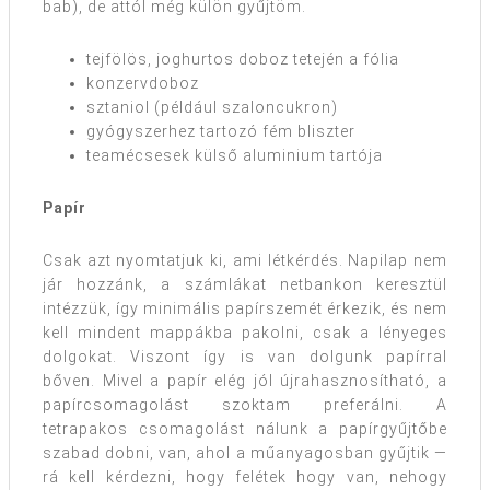
bab), de attól még külön gyűjtöm.
tejfölös, joghurtos doboz tetején a fólia
konzervdoboz
sztaniol (például szaloncukron)
gyógyszerhez tartozó fém bliszter
teamécsesek külső aluminium tartója
Papír
Csak azt nyomtatjuk ki, ami létkérdés. Napilap nem
jár hozzánk, a számlákat netbankon keresztül
intézzük, így minimális papírszemét érkezik, és nem
kell mindent mappákba pakolni, csak a lényeges
dolgokat. Viszont így is van dolgunk papírral
bőven. Mivel a papír elég jól újrahasznosítható, a
papírcsomagolást szoktam preferálni. A
tetrapakos csomagolást nálunk a papírgyűjtőbe
szabad dobni, van, ahol a műanyagosban gyűjtik —
rá kell kérdezni, hogy felétek hogy van, nehogy