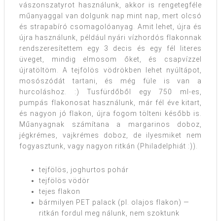
vászonszatyrot használunk, akkor is rengetegféle
műanyaggal van dolgunk nap mint nap, mert olcsó
és strapabíró csomagolóanyag. Amit lehet, újra és
újra használunk, például nyári vízhordós flakonnak
rendszeresítettem egy 3 decis és egy fél literes
üveget, mindig elmosom őket, és csapvízzel
újratöltöm. A tejfölös vödrökben lehet nyúltápot,
mosószódát tartani, és még füle is van a
hurcoláshoz. :) Tusfürdőből egy 750 ml-es,
pumpás flakonosat használunk, már fél éve kitart,
és nagyon jó flakon, újra fogom tölteni később is.
Műanyagnak számítana a margarinos doboz,
jégkrémes, vajkrémes doboz, de ilyesmiket nem
fogyasztunk, vagy nagyon ritkán (Philadelphiát :)).
tejfölös, joghurtos pohár
tejfölös vödör
tejes flakon
bármilyen PET palack (pl. olajos flakon) —
ritkán fordul meg nálunk, nem szoktunk