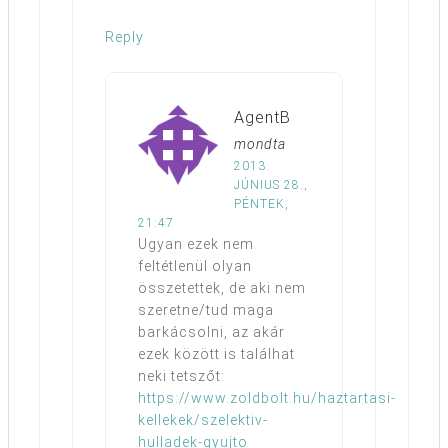
Reply
AgentB
mondta
2013.
JÚNIUS 28.,
PÉNTEK,
21:47
Ugyan ezek nem
feltétlenül olyan
összetettek, de aki nem
szeretne/tud maga
barkácsolni, az akár
ezek között is találhat
neki tetszőt:
https://www.zoldbolt.hu/haztartasi-
kellekek/szelektiv-
hulladek-gyujto