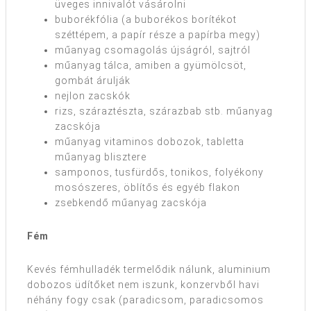
üveges innivalót vásárolni
buborékfólia (a buborékos borítékot
széttépem, a papír része a papírba megy)
műanyag csomagolás újságról, sajtról
műanyag tálca, amiben a gyümölcsöt,
gombát árulják
nejlon zacskók
rizs, száraztészta, szárazbab stb. műanyag
zacskója
műanyag vitaminos dobozok, tabletta
műanyag blisztere
samponos, tusfürdős, tonikos, folyékony
mosószeres, öblítős és egyéb flakon
zsebkendő műanyag zacskója
Fém
Kevés fémhulladék termelődik nálunk, aluminium
dobozos üdítőket nem iszunk, konzervből havi
néhány fogy csak (paradicsom, paradicsomos