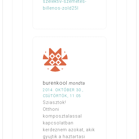
szelektiv-szemetes-
billenos-zold25l
burenkool
mondta
2014. OKTÓBER 30.,
CSÜTÖRTÖK, 11:05
Sziasztok!
Otthoni
komposztalassal
kapcsolatban
kerdeznem azokat, akik
gyujtik a haztartasi