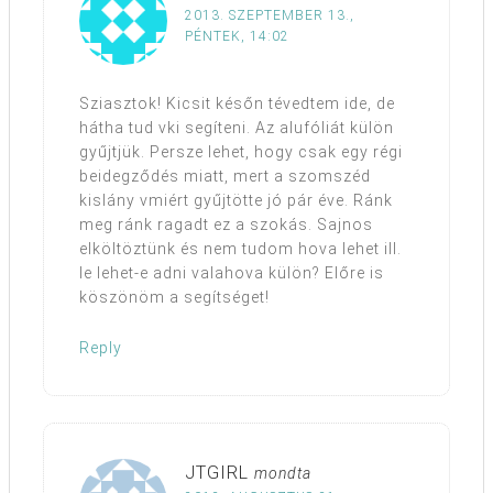
2013. SZEPTEMBER 13.,
PÉNTEK, 14:02
Sziasztok! Kicsit későn tévedtem ide, de
hátha tud vki segíteni. Az alufóliát külön
gyűjtjük. Persze lehet, hogy csak egy régi
beidegződés miatt, mert a szomszéd
kislány vmiért gyűjtötte jó pár éve. Ránk
meg ránk ragadt ez a szokás. Sajnos
elköltöztünk és nem tudom hova lehet ill.
le lehet-e adni valahova külön? Előre is
köszönöm a segítséget!
Reply
JTGIRL
mondta