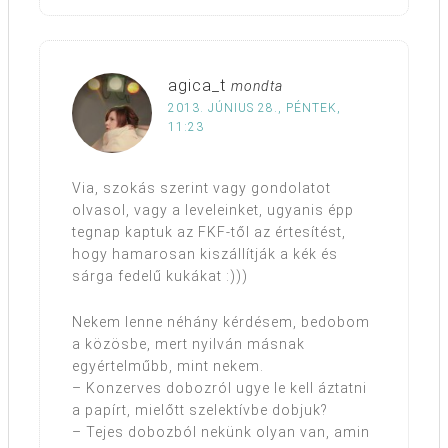
agica_t
mondta
2013. JÚNIUS 28., PÉNTEK,
11:23
Via, szokás szerint vagy gondolatot
olvasol, vagy a leveleinket, ugyanis épp
tegnap kaptuk az FKF-től az értesítést,
hogy hamarosan kiszállítják a kék és
sárga fedelű kukákat :)))
Nekem lenne néhány kérdésem, bedobom
a közösbe, mert nyilván másnak
egyértelműbb, mint nekem.
– Konzerves dobozról ugye le kell áztatni
a papírt, mielőtt szelektívbe dobjuk?
– Tejes dobozból nekünk olyan van, amin