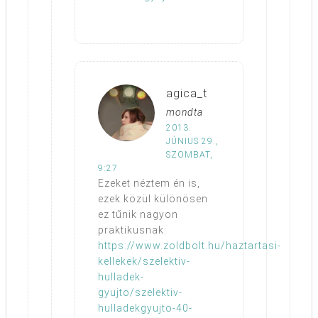
agica_t
mondta
2013.
JÚNIUS 29.,
SZOMBAT,
9:27
Ezeket néztem én is,
ezek közül különösen
ez tűnik nagyon
praktikusnak:
https://www.zoldbolt.hu/haztartasi-
kellekek/szelektiv-
hulladek-
gyujto/szelektiv-
hulladekgyujto-40-