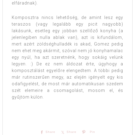
elfáradnak).
Komposztra nincs lehetőség, de amint lesz egy
teraszos (vagy legalább egy picit nagyobb)
lakásunk, esetleg egy jobban szellőző konyha (a
jelenlegiben nulla ablak van), azt is kifundálom,
mert azért zöldséghulladék is akad, Gomez pedig
nem ehet meg akármit, szóval nem jó konyhamalac
egy nyúl, ha azt szeretnénk, hogy sokáig velünk
legyen. :) De ez nem áldozat érte, úgyhogy a
komposztálást egyelőre elengedtem. A többi pedig
már rutinszerűen megy, az elején igényelt egy kis
odafigyelést, de most már automatikusan szedem
szét elemeire a csomagolást, mosom el, és
gyűjtöm külön.
Share
Share
Pin