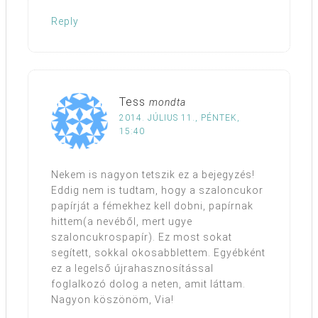
Reply
Tess
mondta
2014. JÚLIUS 11., PÉNTEK,
15:40
Nekem is nagyon tetszik ez a bejegyzés!
Eddig nem is tudtam, hogy a szaloncukor
papírját a fémekhez kell dobni, papírnak
hittem(a nevéből, mert ugye
szaloncukrospapír). Ez most sokat
segített, sokkal okosabblettem. Egyébként
ez a legelső újrahasznosítással
foglalkozó dolog a neten, amit láttam.
Nagyon köszönöm, Via!