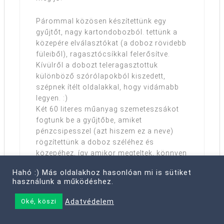
Párommal közösen készítettünk egy
gyűjtőt, nagy kartondobozból. tettünk a
közepére elválasztókat (a doboz rövidebb
füleiből), ragasztócsíkkal felerősítve.
Kívülről a dobozt teleragasztottuk
különböző szórólapokból kiszedett,
szépnek ítélt oldalakkal, hogy vidámabb
legyen. :)
Két 60 literes műanyag szemeteszsákot
fogtunk be a gyűjtőbe, amiket
pénzcsipesszel (azt hiszem ez a neve)
rögzítettünk a doboz széléhez és
közepéhez, így amikor megteltek, könnyen
ki lehet őket venni. Addig használunk egy-
Hahó :) Más oldalakhoz hasonlóan mi is sütiket
egy zsákot, ameddig teljesen le nem
használunk a működéshez.
amortizálódik, azután az is megy a
műanyag hulladékhoz.
Adatvédelem
Oké, köszi
A környékünkön olyan gyűjtő van, hogy a