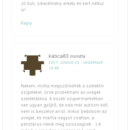
Jó buli, sikerélmény erkély és kert nélkül
is!
Reply
katica83
mondta
2017. JÚNIUS 25., VASÁRNAP,
14:48
Nekem, mióta megszűntették a szelektív
szigeteket, örök problémám az üvegek
szelektálása. A közeli szupermarketban
van ugyan gyűjtő, de oda már autózni kell,
nem is beszélve arról, mikor bedobom az
üveget, és marha nagyot csattan, a
pénztáros nénik meg szisszegnek…:) A