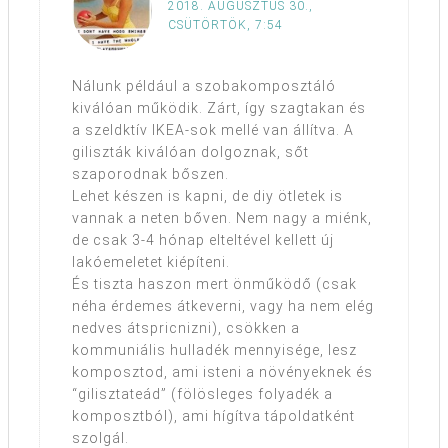
2018. AUGUSZTUS 30.,
CSÜTÖRTÖK, 7:54
Nálunk például a szobakomposztáló
kiválóan működik. Zárt, így szagtakan és
a szeldktív IKEA-sok mellé van állítva. A
giliszták kiválóan dolgoznak, sőt
szaporodnak bőszen.
Lehet készen is kapni, de diy ötletek is
vannak a neten bőven. Nem nagy a miénk,
de csak 3-4 hónap elteltével kellett új
lakóemeletet kiépíteni.
És tiszta haszon mert önműködő (csak
néha érdemes átkeverni, vagy ha nem elég
nedves átspricnizni), csökken a
kommuniális hulladék mennyisége, lesz
komposztod, ami isteni a növényeknek és
“gilisztateád” (fölösleges folyadék a
komposztból), ami hígítva tápoldatként
szolgál.