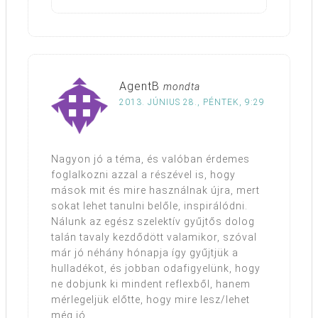
AgentB
mondta
2013. JÚNIUS 28., PÉNTEK, 9:29
Nagyon jó a téma, és valóban érdemes
foglalkozni azzal a részével is, hogy
mások mit és mire használnak újra, mert
sokat lehet tanulni belőle, inspirálódni.
Nálunk az egész szelektív gyűjtős dolog
talán tavaly kezdődött valamikor, szóval
már jó néhány hónapja így gyűjtjük a
hulladékot, és jobban odafigyelünk, hogy
ne dobjunk ki mindent reflexből, hanem
mérlegeljük előtte, hogy mire lesz/lehet
még jó.