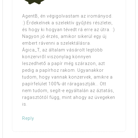
AgentB, én végigolvastam az irományod.
:) Érdekelnek a szelektív gyűjtés részletei,
és hogy ki hogyan tévedt rá erre az útra. :)
Nagyon jó érzés, amikor sikerül egy új
embert rávenni a szelektálásra.
Ágica_T, az általam vásárolt legtöbb
konzervről viszonylag könnyen
leszedhető a papír még szárazon, azt
pedig a papírhoz rakom. Ugyanakkor
tudom, hogy vannak konzervek, amikre a
papírfelület 100%-át ráragasztják… Ott
nem tudom, segít-e egyáltalán az áztatás,
ragasztótól függ, mint ahogy az üvegeken
is.
Reply