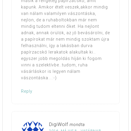
másik a rengeteg papírzacskó, amit
kapunk. Amikor ételt veszek,akkor mindig
van nálam valamilyen vászontáska,
nejlon, de a ruhaboltokban már nem
mindig tudom eltenni őket. Ha nejlont
adnak, annak örülök, az jó bevásárolni, de
a papírokat már nem mindig szoktam újra
felhasználni, így a lakásban durva
papírzacskó lerakatok alakultak ki…
egyszer jobb megoldás híján ki fogom
vinni a szelektívbe…tudom, ruha
vásárláskor is legyen nálam
vászontáska….:-)
Reply
DigiWolf
mondta