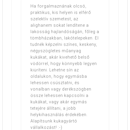
Ha forgalmaznának olcsó,
praktikus, kis helyen is elférő
szelektív szemetest, az
alighanem sokat lendítene a
lakosság hajlandóságán, főleg a
tömbházakban, lakótelepeken. El
tudnék képzelni színes, keskeny,
négyszögletes műanyag
kukákat, akár kivehető belső
vödörrel, hogy könnyebb legyen
kiüríteni. Lehetne sín az
oldalukon, hogy egymásba
lehessen csúsztatni, és
vonalban vagy derékszögben
össze lehessen kapcsolni a
kukákat, vagy akár egymás
tetejére állítani, a jobb
helykihasználás érdekében.
Alapítsunk kukagyártó
vállalkozást! :-)