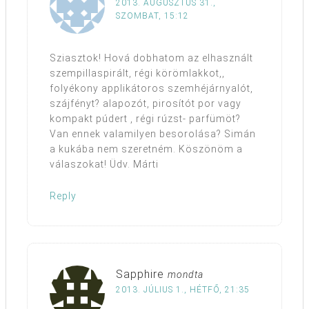
2013. AUGUSZTUS 31.,
SZOMBAT, 15:12
Sziasztok! Hová dobhatom az elhasznált
szempillaspirált, régi körömlakkot,,
folyékony applikátoros szemhéjárnyalót,
szájfényt? alapozót, pirosítót por vagy
kompakt púdert , régi rúzst- parfümöt?
Van ennek valamilyen besorolása? Simán
a kukába nem szeretném. Köszönöm a
válaszokat! Üdv. Márti
Reply
Sapphire
mondta
2013. JÚLIUS 1., HÉTFŐ, 21:35