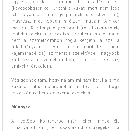
egyrészt csökken a kommunális hulladék mérete
(kevesebbszer kell üríteni a kukát, mert nem lesz
tele olyannal, amit gyűjthetnék szelektíven is),
másrészt meg jobban is érzem magam. Amikor
levittem 35 kilónyi jegyzetpapírt (régi fizikafüzetek,
matekfüzetek) a szelektívbe, örültem, hogy utána
nem a szemétdombon fogja kergetni a szél a
firkálmányaimat. Ami tiszta (kiöblített, nem
kajamaradékos), az mehet a szelektívbe — nagyobb
kárt okoz a szemétdombon, mint az a kis víz,
amivel kilötykölöm.
Végiggondoltam, hogy nálam mi
nem
kerül a sima
kukába, hátha inspirációt ad nektek is arra, hogy
mivel könnyíthettek a szemeteseteken.
Műanyag
A legtöbb konténerbe már lehet mindenféle
műanyagot tenni, nem csak az üdítős üvegeket. Ha