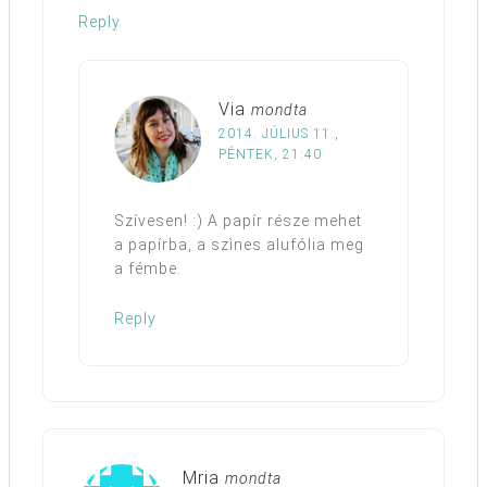
Reply
Via
mondta
2014. JÚLIUS 11.,
PÉNTEK, 21:40
Szívesen! :) A papír része mehet
a papírba, a szìnes alufólia meg
a fémbe.
Reply
Mria
mondta