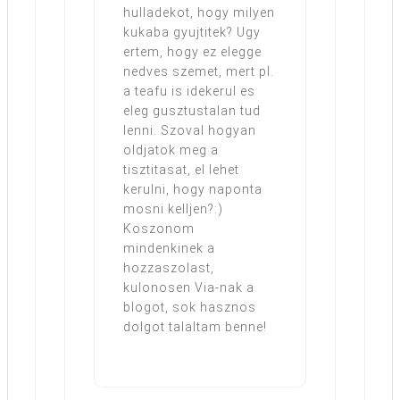
hulladekot, hogy milyen
kukaba gyujtitek? Ugy
ertem, hogy ez elegge
nedves szemet, mert pl.
a teafu is idekerul es
eleg gusztustalan tud
lenni. Szoval hogyan
oldjatok meg a
tisztitasat, el lehet
kerulni, hogy naponta
mosni kelljen?:)
Koszonom
mindenkinek a
hozzaszolast,
kulonosen Via-nak a
blogot, sok hasznos
dolgot talaltam benne!