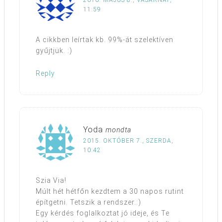
2016. MÁJUS 8., VASÁRNAP,
11:59
A cikkben leírtak kb. 99%-át szelektíven
gyűjtjük. :)
Reply
Yoda
mondta
2015. OKTÓBER 7., SZERDA,
10:42
Szia Via!
Múlt hét hétfőn kezdtem a 30 napos rutint
építgetni. Tetszik a rendszer.:)
Egy kérdés foglalkoztat jó ideje, és Te