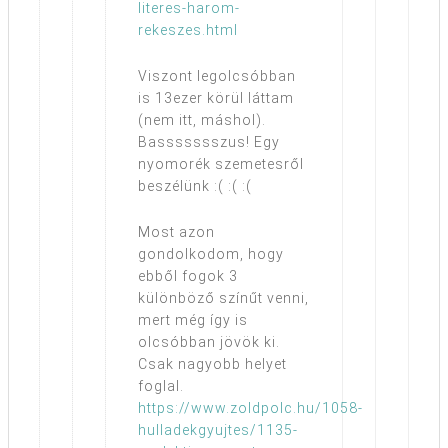
literes-harom-
rekeszes.html
Viszont legolcsóbban
is 13ezer körül láttam
(nem itt, máshol).
Bassssssszus! Egy
nyomorék szemetesről
beszélünk :( :( :(
Most azon
gondolkodom, hogy
ebből fogok 3
különböző színűt venni,
mert még így is
olcsóbban jövök ki.
Csak nagyobb helyet
foglal.
https://www.zoldpolc.hu/1058-
hulladekgyujtes/1135-