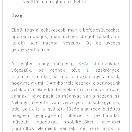
védőfóliája (ragtapasz, betét)
Üveg
Ebből fogy a legkevesebb, mert a befőttesüvegeket,
újrahasznosítjuk, más üveges dolgot (alkoholos
italok) nem nagyon veszünk. De az üveges
gyógyszerfiolák is
A gyűjtést nagy, műanyag
IKEÁs doboz
okban
végezzük, be vannak téve a szekrénybe,
felcímkéztem őket, bár a tartalmukból úgyis látszik,
hogy melyik mi. :) Amikor tele lesznek, elbattyogunk
velük a szelekítv konténerekhez (szerencsére közel
vannak, illetve papír és műanyag van a házban is).
Néhány havonta van veszélyes hulladékgyűjtés,
oda adjuk le a gyűjtött főzőolajat (egy befőttes
üvegben gyűjtögetem), illetve a javíthatatlan
műszaki cuccokat, mobiltöltőket, elemeket
(újratöltős elemeink vannak, de néha azok is