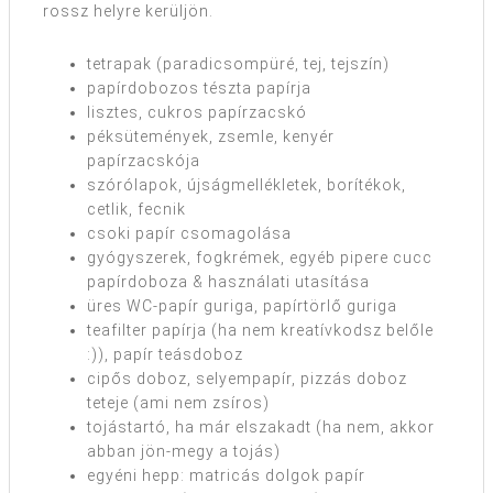
rossz helyre kerüljön.
tetrapak (paradicsompüré, tej, tejszín)
papírdobozos tészta papírja
lisztes, cukros papírzacskó
péksütemények, zsemle, kenyér
papírzacskója
szórólapok, újságmellékletek, borítékok,
cetlik, fecnik
csoki papír csomagolása
gyógyszerek, fogkrémek, egyéb pipere cucc
papírdoboza & használati utasítása
üres WC-papír guriga, papírtörlő guriga
teafilter papírja (ha nem kreatívkodsz belőle
:)), papír teásdoboz
cipős doboz, selyempapír, pizzás doboz
teteje (ami nem zsíros)
tojástartó, ha már elszakadt (ha nem, akkor
abban jön-megy a tojás)
egyéni hepp: matricás dolgok papír