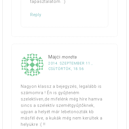
tapasztalatom. :)
Reply
Majci
mondta
2014. SZEPTEMBER 11.,
CSÜTÖRTÖK, 18:56
Nagyon klassz a bejegyzés, legalább is
számomra ! Én is gyűjteném
szelektíven,de mifelénk még híre hamva
sincs a szelektív szemétgyűjtőknek,
ugyan a helyét már lebetonozták kb
másfél éve, a kukák még nem kerültek a
helyükre :( !!