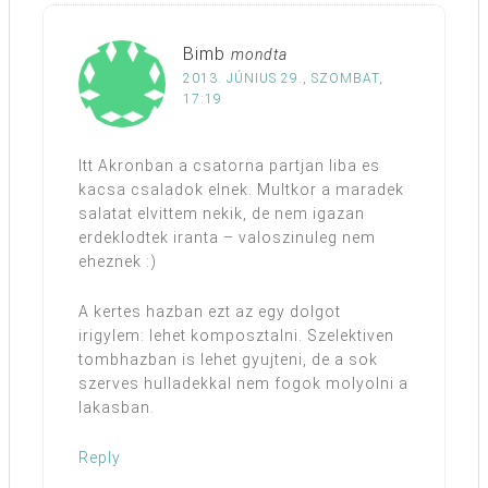
Bimb
mondta
2013. JÚNIUS 29., SZOMBAT,
17:19
Itt Akronban a csatorna partjan liba es
kacsa csaladok elnek. Multkor a maradek
salatat elvittem nekik, de nem igazan
erdeklodtek iranta – valoszinuleg nem
eheznek :)
A kertes hazban ezt az egy dolgot
irigylem: lehet komposztalni. Szelektiven
tombhazban is lehet gyujteni, de a sok
szerves hulladekkal nem fogok molyolni a
lakasban.
Reply