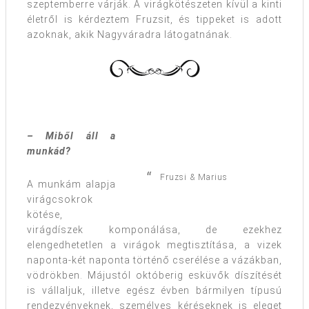
szeptemberre várják. A virágkötészeten kívül a kinti
életről is kérdeztem Fruzsit, és tippeket is adott
azoknak, akik Nagyváradra látogatnának.
– Miből áll a
munkád?
Fruzsi & Marius
A munkám alapja
virágcsokrok
kötése,
virágdíszek komponálása, de ezekhez
elengedhetetlen a virágok megtisztítása, a vizek
naponta-két naponta történő cserélése a vázákban,
vödrökben. Májustól októberig esküvők díszítését
is vállaljuk, illetve egész évben bármilyen típusú
rendezvényeknek, személyes kéréseknek is eleget