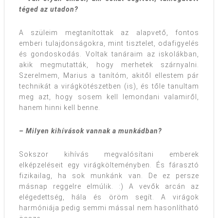
téged az utadon?
A szüleim megtanítottak az alapvető, fontos
emberi tulajdonságokra, mint tisztelet, odafigyelés
és gondoskodás. Voltak tanáraim az iskolákban,
akik megmutatták, hogy merhetek szárnyalni.
Szerelmem, Marius a tanítóm, akitől ellestem pár
technikát a virágkötészetben (is), és tőle tanultam
meg azt, hogy sosem kell lemondani valamiről,
hanem hinni kell benne.
– Milyen kihívások vannak a munkádban?
Sokszor kihívás megvalósítani emberek
elképzeléseit egy virágkölteményben. És fárasztó
fizikailag, ha sok munkánk van. De ez persze
másnap reggelre elmúlik. :) A vevők arcán az
elégedettség, hála és öröm segít. A virágok
harmóniája pedig semmi mással nem hasonlítható