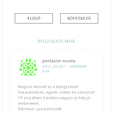
ELŐZŐ
KÖVETKEZŐ
HOZZÁSZÓLÁSOK
pentason
mondta
2013. JÚLIUS 7., VASÁRNAP,
9:56
Nagyon tetszett ez a bejegyzésed
Via,azemélyes ,egyedi, vidám és sokszínű!
19 evig éltem Váradon,nagyon jó hely,jó
emberekkel,
Bármikor újra költöznék…