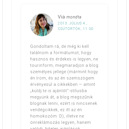
Via
mondta
2013. JÚLIUS 4.,
CSÜTÖRTÖK, 11:30
Gondoltam rá, de még ki kell
találnom a formátumot, hogy
hasznos és érdekes is legyen, ne
tourinform, megmaradjon a blog
személyes jellege (mármint hogy
én írom, és az én szemszögem
érvényesül a cikkekben — amint
„küldj te is ajánlót”-stílusba
megyünk át, a blog megszűnik
blognak lenni, ezért is nincsenek
vendégcikkek, ez itt az én
homokozóm :D), illetve ne
önreklámozás legyen, hanem
valódi, hiteles ajánlások.