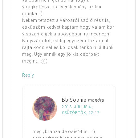
valóban nem gondolná hogy a
virágkötészet is ilyen kemény fizikai
munka. :)
Nekem tetszett a városról szóló rész is,
esküszöm kedvet kaptam hogy valamikor
visszamenjek alaposabban is megnézni
Nagyváradot, eddig egyszer utaztam át
rajta kocsival és kb. csak tankolni álltunk
meg. Úgy ennék egy jó kis csorba-t
megint.. :)))
Reply
Bb.Sophie
mondta
2013. JÚLIUS 4.,
CSÜTÖRTÖK, 22:17
meg „branza de oaie”-t is… :)