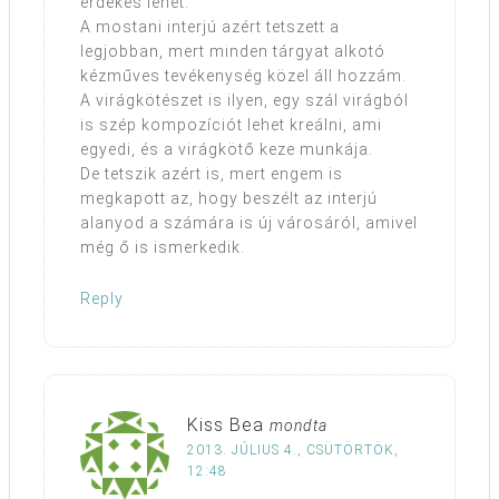
érdekes lehet.
A mostani interjú azért tetszett a
legjobban, mert minden tárgyat alkotó
kézműves tevékenység közel áll hozzám.
A virágkötészet is ilyen, egy szál virágból
is szép kompozíciót lehet kreálni, ami
egyedi, és a virágkötő keze munkája.
De tetszik azért is, mert engem is
megkapott az, hogy beszélt az interjú
alanyod a számára is új városáról, amivel
még ő is ismerkedik.
Reply
Kiss Bea
mondta
2013. JÚLIUS 4., CSÜTÖRTÖK,
12:48