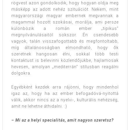
rögvest azon gondolkodik, hogy hogyan oldja meg
másképp az adott nehéz szituációt. Nekem, mint
magyarországi magyar embernek megvannak a
magammal hozott szokásai, morálja, ami persze
különbözik a román ember „tipikus”
megnyilvánulásaitól sokszor. Én csendesebb
vagyok, talán visszafogottabb és megfontoltabb,
míg általánosságban elmondható, hogy ők
szeretnek hangosan élni, sokkal több testi
kontaktust is belevinni közlendőjükbe, hajlamosak
hevesen, amolyan „mediterrán” stílusban reagálni
dolgokra.
Egyébként kezdek arra rájönni, hogy mindenhol
igaz az, hogy ha az ember befogadóvá-nyitottá
válik, akkor nincs az a nyelvi-, kulturális nehézség,
amit ne lehetne áthidalni. :)
– Mi az a helyi specialitás, amit nagyon szeretsz?