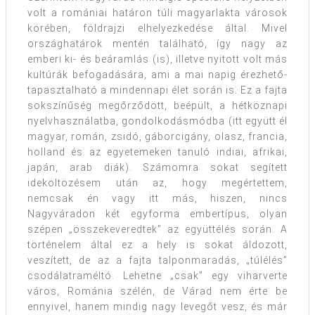
volt a romániai határon túli magyarlakta városok
körében, földrajzi elhelyezkedése által. Mivel
országhatárok mentén található, így nagy az
emberi ki- és beáramlás (is), illetve nyitott volt más
kultúrák befogadására, ami a mai napig érezhető-
tapasztalható a mindennapi élet során is. Ez a fajta
sokszínűség megőrződött, beépült, a hétköznapi
nyelvhasználatba, gondolkodásmódba (itt együtt él
magyar, román, zsidó, gáborcigány, olasz, francia,
holland és az egyetemeken tanuló indiai, afrikai,
japán, arab diák). Számomra sokat segített
ideköltözésem után az, hogy megértettem,
nemcsak én vagy itt más, hiszen, nincs
Nagyváradon két egyforma embertípus, olyan
szépen „összekeveredtek” az együttélés során. A
történelem által ez a hely is sokat áldozott,
veszített, de az a fajta talponmaradás, „túlélés”
csodálatraméltó. Lehetne „csak” egy viharverte
város, Románia szélén, de Várad nem érte be
ennyivel, hanem mindig nagy levegőt vesz, és már