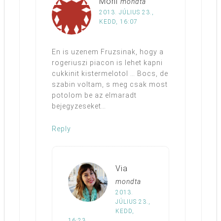
Moni
mondta
2013. JÚLIUS 23.,
KEDD, 16:07
En is uzenem Fruzsinak, hogy a
rogeriuszi piacon is lehet kapni
cukkinit kistermelotol … Bocs, de
szabin voltam, s meg csak most
potolom be az elmaradt
bejegyzeseket…
Reply
Via
mondta
2013.
JÚLIUS 23.,
KEDD,
16:23