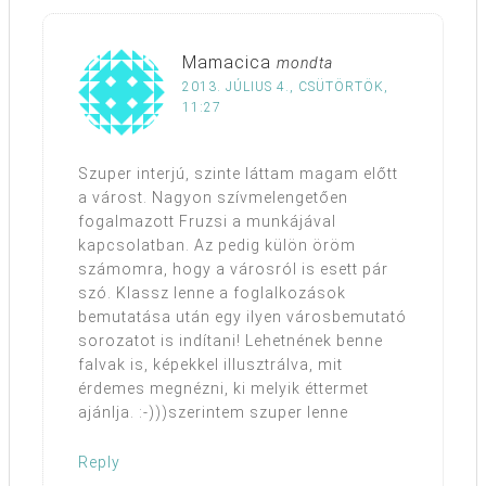
Mamacica
mondta
2013. JÚLIUS 4., CSÜTÖRTÖK,
11:27
Szuper interjú, szinte láttam magam előtt
a várost. Nagyon szívmelengetően
fogalmazott Fruzsi a munkájával
kapcsolatban. Az pedig külön öröm
számomra, hogy a városról is esett pár
szó. Klassz lenne a foglalkozások
bemutatása után egy ilyen városbemutató
sorozatot is indítani! Lehetnének benne
falvak is, képekkel illusztrálva, mit
érdemes megnézni, ki melyik éttermet
ajánlja. :-)))szerintem szuper lenne
Reply