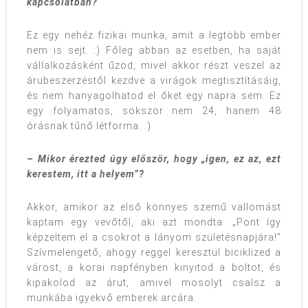
kapcsolatban?
Ez egy nehéz fizikai munka, amit a legtöbb ember
nem is sejt. :) Főleg abban az esetben, ha saját
vállalkozásként űzöd, mivel akkor részt veszel az
árubeszerzéstől kezdve a virágok megtisztításáig,
és nem hanyagolhatod el őket egy napra sem. Ez
egy folyamatos, sokszor nem 24, hanem 48
órásnak tűnő létforma. :)
– Mikor érezted úgy először, hogy „igen, ez az, ezt
kerestem, itt a helyem”?
Akkor, amikor az első könnyes szemű vallomást
kaptam egy vevőtől, aki azt mondta: „Pont így
képzeltem el a csokrot a lányom születésnapjára!”
Szívmelengető, ahogy reggel keresztül biciklized a
várost, a korai napfényben kinyitod a boltot, és
kipakolod az árut, amivel mosolyt csalsz a
munkába igyekvő emberek arcára.