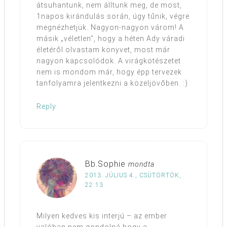
átsuhantunk, nem álltunk meg, de most,
1napos kirándulás során, úgy tűnik, végre
megnézhetjük. Nagyon-nagyon várom! A
másik „véletlen”, hogy a héten Ady váradi
életéről olvastam könyvet, most már
nagyon kapcsolódok. A virágkötészetet
nem is mondom már, hogy épp tervezek
tanfolyamra jelentkezni a közeljövőben. :)
Reply
Bb.Sophie
mondta
2013. JÚLIUS 4., CSÜTÖRTÖK,
22:13
Milyen kedves kis interjú – az ember