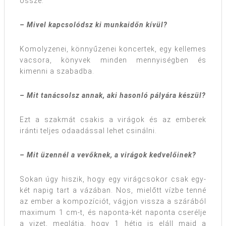
össze.
– Mivel kapcsolódsz ki munkaidőn kívül?
Komolyzenei, könnyűzenei koncertek, egy kellemes
vacsora, könyvek minden mennyiségben és
kimenni a szabadba.
– Mit tanácsolsz annak, aki hasonló pályára készül?
Ezt a szakmát csakis a virágok és az emberek
iránti teljes odaadással lehet csinálni.
– Mit üzennél a vevőknek, a virágok kedvelőinek?
Sokan úgy hiszik, hogy egy virágcsokor csak egy-
két napig tart a vázában. Nos, mielőtt vízbe tenné
az ember a kompozíciót, vágjon vissza a szárából
maximum 1 cm-t, és naponta-két naponta cserélje
a vizet, meglátja, hogy 1 hétig is eláll majd a