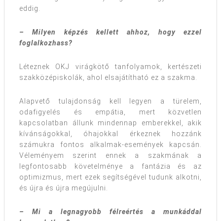
eddig.
– Milyen képzés kellett ahhoz, hogy ezzel
foglalkozhass?
Léteznek OKJ virágkötő tanfolyamok, kertészeti
szakközépiskolák, ahol elsajátítható ez a szakma.
Alapvető tulajdonság kell legyen a türelem,
odafigyelés és empátia, mert közvetlen
kapcsolatban állunk mindennap emberekkel, akik
kívánságokkal, óhajokkal érkeznek hozzánk
számukra fontos alkalmak-események kapcsán.
Véleményem szerint ennek a szakmának a
legfontosabb követelménye a fantázia és az
optimizmus, mert ezek segítségével tudunk alkotni,
és újra és újra megújulni.
– Mi a legnagyobb félreértés a munkáddal