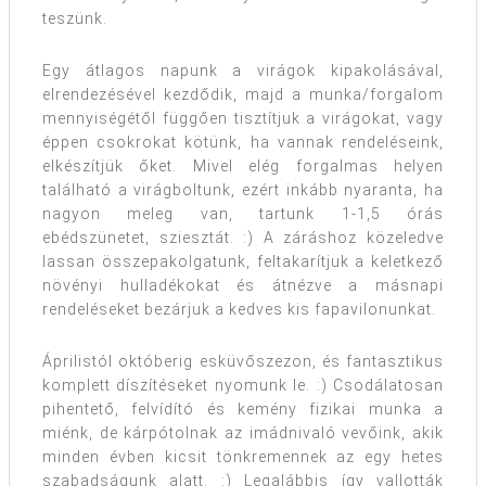
teszünk.
Egy átlagos napunk a virágok kipakolásával,
elrendezésével kezdődik, majd a munka/forgalom
mennyiségétől függően tisztítjuk a virágokat, vagy
éppen csokrokat kötünk, ha vannak rendeléseink,
elkészítjük őket. Mivel elég forgalmas helyen
található a virágboltunk, ezért inkább nyaranta, ha
nagyon meleg van, tartunk 1-1,5 órás
ebédszünetet, sziesztát. :) A záráshoz közeledve
lassan összepakolgatunk, feltakarítjuk a keletkező
növényi hulladékokat és átnézve a másnapi
rendeléseket bezárjuk a kedves kis fapavilonunkat.
Áprilistól októberig esküvőszezon, és fantasztikus
komplett díszítéseket nyomunk le. :) Csodálatosan
pihentető, felvídító és kemény fizikai munka a
miénk, de kárpótolnak az imádnivaló vevőink, akik
minden évben kicsit tönkremennek az egy hetes
szabadságunk alatt. :) Legalábbis így vallották