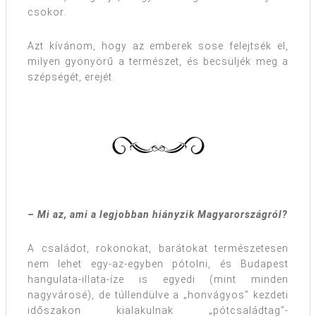
csokor.
Azt kívánom, hogy az emberek sose felejtsék el,
milyen gyönyörű a természet, és becsüljék meg a
szépségét, erejét.
– Mi az, ami a legjobban hiányzik Magyarországról?
A családot, rokonokat, barátokat természetesen
nem lehet egy-az-egyben pótolni, és Budapest
hangulata-illata-íze is egyedi (mint minden
nagyvárosé), de túllendülve a „honvágyos” kezdeti
időszakon kialakulnak „pótcsaládtag”-