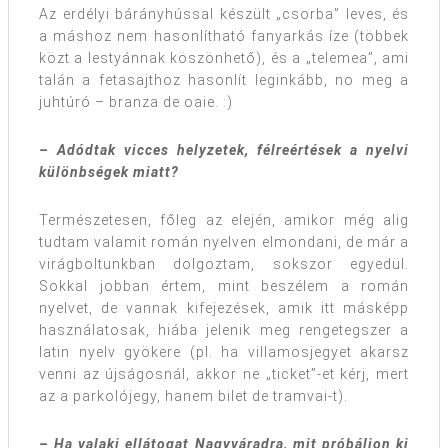
Az erdélyi bárányhússal készült „csorba” leves, és
a máshoz nem hasonlítható fanyarkás íze (többek
közt a lestyánnak köszönhető), és a „telemea”, ami
talán a fetasajthoz hasonlít leginkább, no meg a
juhtúró – branza de oaie. :)
– Adódtak vicces helyzetek, félreértések a nyelvi
különbségek miatt?
Természetesen, főleg az elején, amikor még alig
tudtam valamit román nyelven elmondani, de már a
virágboltunkban dolgoztam, sokszor egyedül.
Sokkal jobban értem, mint beszélem a román
nyelvet, de vannak kifejezések, amik itt másképp
használatosak, hiába jelenik meg rengetegszer a
latin nyelv gyökere (pl. ha villamosjegyet akarsz
venni az újságosnál, akkor ne „ticket”-et kérj, mert
az a parkolójegy, hanem bilet de tramvai-t).
– Ha valaki ellátogat Nagyváradra, mit próbáljon ki