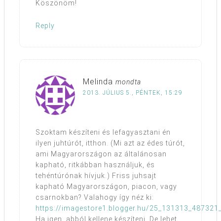
Köszönöm!
Reply
Melinda
mondta
2013. JÚLIUS 5., PÉNTEK, 15:29
Szoktam készíteni és lefagyasztani én
ilyen juhtúrót, itthon. (Mi azt az édes túrót,
ami Magyarországon az általánosan
kapható, ritkábban használjuk, és
tehéntúrónak hívjuk.) Friss juhsajt
kapható Magyarországon, piacon, vagy
csarnokban? Valahogy így néz ki:
https://imagestore1.blogger.hu/25_131313_4873
Ha igen, abból kellene készíteni. De lehet