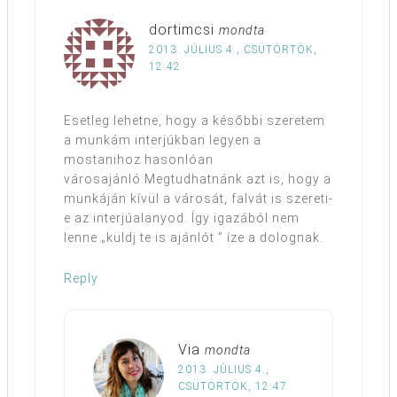
dortimcsi
mondta
2013. JÚLIUS 4., CSÜTÖRTÖK,
12:42
Esetleg lehetne, hogy a későbbi szeretem
a munkám interjúkban legyen a
mostanihoz hasonlóan
városajánló.Megtudhatnánk azt is, hogy a
munkáján kívül a városát, falvát is szereti-
e az interjúalanyod. Így igazából nem
lenne „küldj te is ajánlót ” íze a dolognak.
Reply
Via
mondta
2013. JÚLIUS 4.,
CSÜTÖRTÖK, 12:47