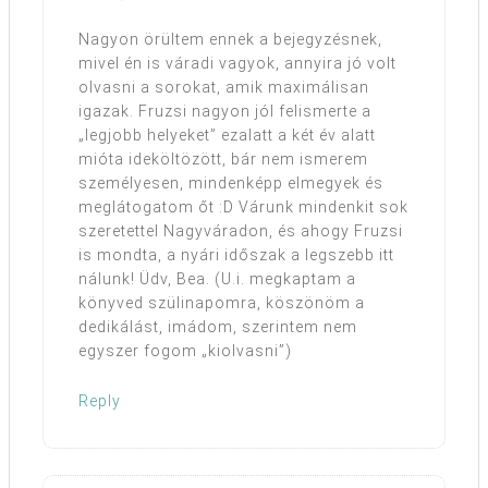
Nagyon örültem ennek a bejegyzésnek,
mivel én is váradi vagyok, annyira jó volt
olvasni a sorokat, amik maximálisan
igazak. Fruzsi nagyon jól felismerte a
„legjobb helyeket” ezalatt a két év alatt
mióta ideköltözött, bár nem ismerem
személyesen, mindenképp elmegyek és
meglátogatom őt :D Várunk mindenkit sok
szeretettel Nagyváradon, és ahogy Fruzsi
is mondta, a nyári időszak a legszebb itt
nálunk! Üdv, Bea. (U.i. megkaptam a
könyved szülinapomra, köszönöm a
dedikálást, imádom, szerintem nem
egyszer fogom „kiolvasni”)
Reply