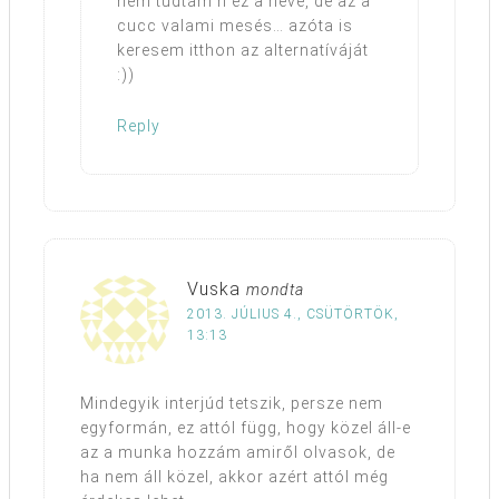
nem tudtam h ez a neve, de az a
cucc valami mesés… azóta is
keresem itthon az alternatíváját
:))
Reply
Vuska
mondta
2013. JÚLIUS 4., CSÜTÖRTÖK,
13:13
Mindegyik interjúd tetszik, persze nem
egyformán, ez attól függ, hogy közel áll-e
az a munka hozzám amiről olvasok, de
ha nem áll közel, akkor azért attól még