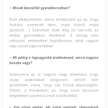
– Minek készültél gyerekkorodban?
Első elképzelésem, amire emlékszem az az, hogy
fodrász szeretnék lenni, majd óvónő, majd
ápolónő. :) Szerintem ezek elég jól tükrözik az
ember gyermekkori élményeit. A lényeg nem
változott, emberekkel foglalkozom, velük vagyok
napi szintű kapcsolatban.
– Mi eddig a legnagyobb eredményed, amire nagyon
büszke vagy?
Számomra az is nagyon nagy eredmény, hogy
olyan szakmában dolgozom, amiről nem
gondoltam volna, hogy van hozzá képességem.
Célom, a mindenkori az, hogy sose távozzon
elégedetlen-szomorú vevő a boltunkból.
– Van olyan ember, aki sokat segített, támogatott