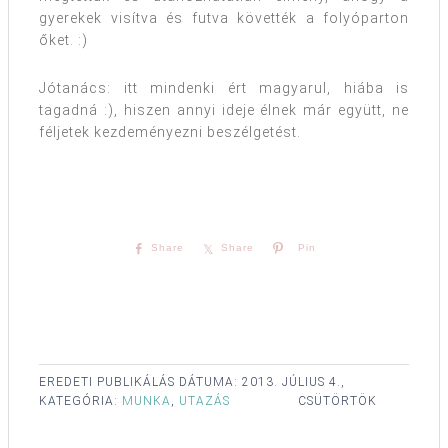
gyerekek visítva és futva követték a folyóparton
őket. :)
Jótanács: itt mindenki ért magyarul, hiába is
tagadná :), hiszen annyi ideje élnek már együtt, ne
féljetek kezdeményezni beszélgetést.
Share
Share
Pin
EREDETI PUBLIKÁLÁS DÁTUMA:
2013. JÚLIUS 4.,
KATEGÓRIA:
MUNKA
,
UTAZÁS
CSÜTÖRTÖK