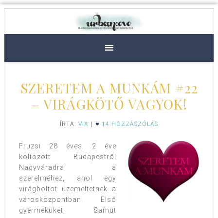
SZERETEM A MUNKÁM #22
– VIRÁGKÖTŐ VAGYOK!
ÍRTA:
VIA
|
14 HOZZÁSZÓLÁS
Fruzsi 28 éves, 2 éve
költözött Budapestről
Nagyváradra a
szerelméhez, ahol egy
virágboltot üzemeltetnek a
városközpontban. Első
gyermeküket, Samut