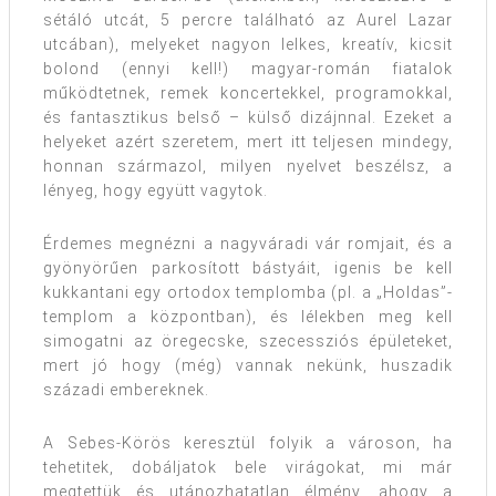
sétáló utcát, 5 percre található az Aurel Lazar
utcában), melyeket nagyon lelkes, kreatív, kicsit
bolond (ennyi kell!) magyar-román fiatalok
működtetnek, remek koncertekkel, programokkal,
és fantasztikus belső – külső dizájnnal. Ezeket a
helyeket azért szeretem, mert itt teljesen mindegy,
honnan származol, milyen nyelvet beszélsz, a
lényeg, hogy együtt vagytok.
Érdemes megnézni a nagyváradi vár romjait, és a
gyönyörűen parkosított bástyáit, igenis be kell
kukkantani egy ortodox templomba (pl. a „Holdas”-
templom a központban), és lélekben meg kell
simogatni az öregecske, szecessziós épületeket,
mert jó hogy (még) vannak nekünk, huszadik
századi embereknek.
A Sebes-Körös keresztül folyik a városon, ha
tehetitek, dobáljatok bele virágokat, mi már
megtettük és utánozhatatlan élmény, ahogy a