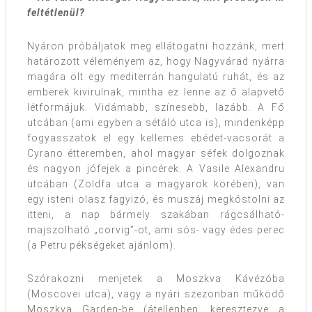
feltétlenül?
Nyáron próbáljatok meg ellátogatni hozzánk, mert
határozott véleményem az, hogy Nagyvárad nyárra
magára ölt egy mediterrán hangulatú ruhát, és az
emberek kivirulnak, mintha ez lenne az ő alapvető
létformájuk. Vidámabb, színesebb, lazább. A Fő
utcában (ami egyben a sétáló utca is), mindenképp
fogyasszatok el egy kellemes ebédet-vacsorát a
Cyrano étteremben, ahol magyar séfek dolgoznak
és nagyon jófejek a pincérek. A Vasile Alexandru
utcában (Zöldfa utca a magyarok körében), van
egy isteni olasz fagyizó, és muszáj megkóstolni az
itteni, a nap bármely szakában rágcsálható-
majszolható „corvig”-ot, ami sós- vagy édes perec
(a Petru pékségeket ajánlom).
Szórakozni menjetek a Moszkva Kávézóba
(Moscovei utca), vagy a nyári szezonban működő
Moszkva Garden-be (átellenben, keresztezve a