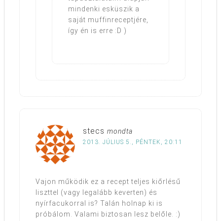
mindenki esküszik a
saját muffinreceptjére,
így én is erre :D )
stecs
mondta
2013. JÚLIUS 5., PÉNTEK, 20:11
Vajon működik ez a recept teljes kiőrlésű
liszttel (vagy legalább keverten) és
nyírfacukorral is? Talán holnap ki is
próbálom. Valami biztosan lesz belőle. :)