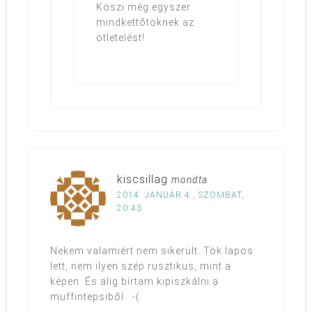
Köszi még egyszer
mindkettőtöknek az
ötletelést!
kiscsillag
mondta
2014. JANUÁR 4., SZOMBAT,
20:43
Nekem valamiért nem sikerült. Tök lapos
lett, nem ilyen szép rusztikus, mint a
képen. És alig bírtam kipiszkálni a
muffintepsiből. :-(