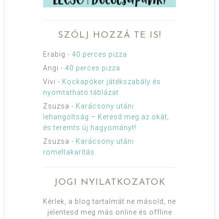
SZÓLJ HOZZÁ TE IS!
Erabig
-
40 perces pizza
Angi
-
40 perces pizza
Vivi
-
Kockapóker játékszabály és
nyomtatható táblázat
Zsuzsa
-
Karácsony utáni
lehangoltság – Keresd meg az okát,
és teremts új hagyományt!
Zsuzsa
-
Karácsony utáni
romeltakarítás
JOGI NYILATKOZATOK
Kérlek, a blog tartalmát ne másold, ne
jelentesd meg más online és offline