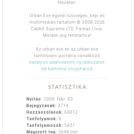
felületen.
Urban:Eve egyedi szöveges, képi és
multimédiás tartalom © 2008-2026
Cabbit Supreme LTD, Farkas Lívia.
Minden jog fenntartva!
Az urban:eve és az urban:eve
tanfolyami portálra vonatkozó
hatályos adatvédelmi nyilatkozatot
ide kattintva olvashatod
.
STATISZTIKA
Nyitás:
2008. febr. 03.
Bejegyzések:
3714
Hozzászólások:
69012
Tanfolyamok:
8
Tanfolyamozók:
5431
Megivott tea:
3548 liter