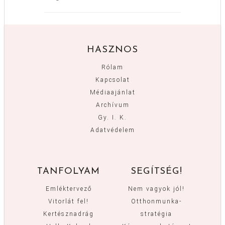
HASZNOS
Rólam
Kapcsolat
Médiaajánlat
Archívum
Gy. I. K.
Adatvédelem
TANFOLYAM
SEGÍTSÉG!
Emléktervező
Nem vagyok jól!
Vitorlát fel!
Otthonmunka-
Kertésznadrág
stratégia