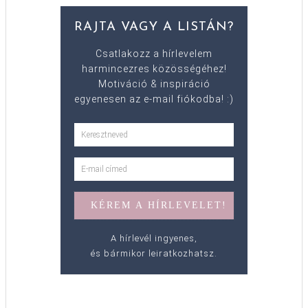
RAJTA VAGY A LISTÁN?
Csatlakozz a hírlevelem
harmincezres közösségéhez!
Motiváció & inspiráció
egyenesen az e-mail fiókodba! :)
A hírlevél ingyenes,
és bármikor leiratkozhatsz.