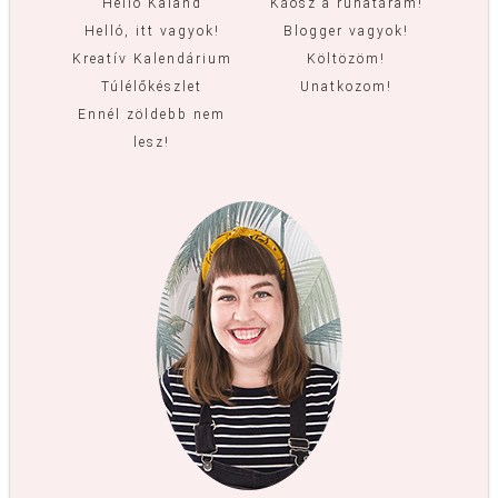
Hello Kaland
Káosz a ruhatáram!
Helló, itt vagyok!
Blogger vagyok!
Kreatív Kalendárium
Költözöm!
Túlélőkészlet
Unatkozom!
Ennél zöldebb nem
lesz!