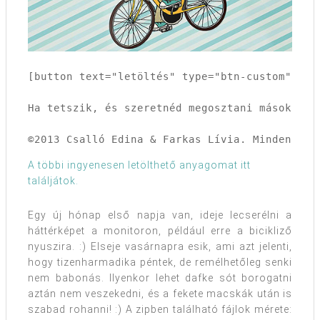
[button text="letöltés" type="btn-custom" url
Ha tetszik, és szeretnéd megosztani másokkal,
©2013 Csalló Edina & Farkas Lívia. Minden jog
A többi ingyenesen letölthető anyagomat itt
találjátok.
Egy új hónap első napja van, ideje lecserélni a
háttérképet a monitoron, például erre a bicikliző
nyuszira. :) Elseje vasárnapra esik, ami azt jelenti,
hogy tizenharmadika péntek, de remélhetőleg senki
nem babonás. Ilyenkor lehet dafke sót borogatni
aztán nem veszekedni, és a fekete macskák után is
szabad rohanni! :) A zipben található fájlok mérete: