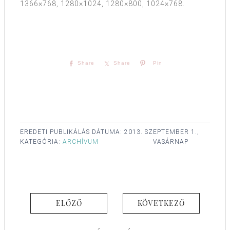
1366×768, 1280×1024, 1280×800, 1024×768.
Share
Share
Pin
EREDETI PUBLIKÁLÁS DÁTUMA:
2013. SZEPTEMBER 1.,
KATEGÓRIA:
ARCHÍVUM
VASÁRNAP
ELŐZŐ
KÖVETKEZŐ