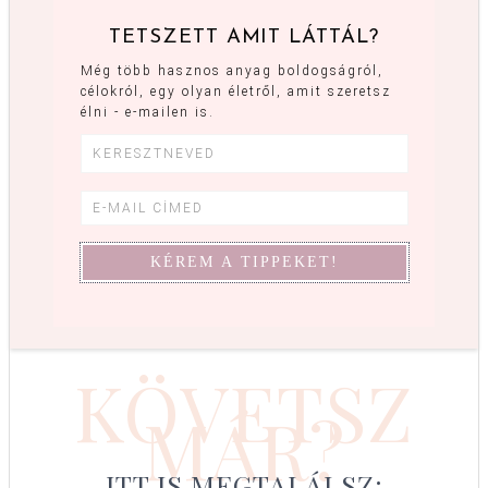
TETSZETT AMIT LÁTTÁL?
Még több hasznos anyag boldogságról,
célokról, egy olyan életről, amit szeretsz
élni - e-mailen is.
KÖVETSZ
MÁR?
ITT IS MEGTALÁLSZ: