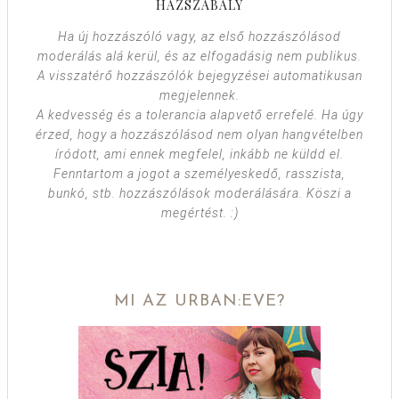
HÁZSZABÁLY
Ha új hozzászóló vagy, az első hozzászólásod
moderálás alá kerül, és az elfogadásig nem publikus.
A visszatérő hozzászólók bejegyzései automatikusan
megjelennek.
A kedvesség és a tolerancia alapvető errefelé. Ha úgy
érzed, hogy a hozzászólásod nem olyan hangvételben
íródott, ami ennek megfelel, inkább ne küldd el.
Fenntartom a jogot a személyeskedő, rasszista,
bunkó, stb. hozzászólások moderálására. Köszi a
megértést. :)
MI AZ URBAN:EVE?