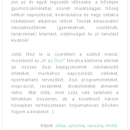
jön az év egyik legszebb időszaka: a bőséges
gyümölcskínálattal, szüreti mulatsággal, hőség
nélküli napsütéssel, kirándulásra és nagy sétákra
tökéletesen alkalmas idővel. Tessék kihasználni!
Iskolakezdőknek (gyerekeknek, szülőknek,
tanároknak) kitartást, vidámságot és jó tanulást
kívánok!
Jobb felül le is cseréltem a szélső menüt,
mostantól az „
Itt az Ősz!
” feliratra kattintva eléritek
az összes őszi bejegyzésemet: iskolakezdő
ötleteket, munkához kapcsolódó cikkeket,
nyomtatható tervezőket, őszi programötleteket,
inspirációt, recepteket, divatötleteket átmeneti
időre… Már több, mint száz cikk található a
témákban összesen, de a következő három
hónapban természetesen folyamatosan bővíteni
fogom a kínálatot. :)
Képek:
stílus
,
uzsonna
,
vacsora
,
mottó
.