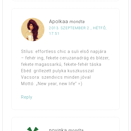
Apolkaa
mondta
2013. SZEPTEMBER 2., HÉTFŐ,
17:51
Stílus: effortless chic a suli első napjára
– fehér ing, fekete ceruzanadrág és blézer,
fekete magassarkú, fekete-fehér táska
Ebéd: grillezett pulyka kuszkusszal
Vacsora: szendvics minden jóval
Mottó: „New year, new life” =)
Reply
novinka
mondta