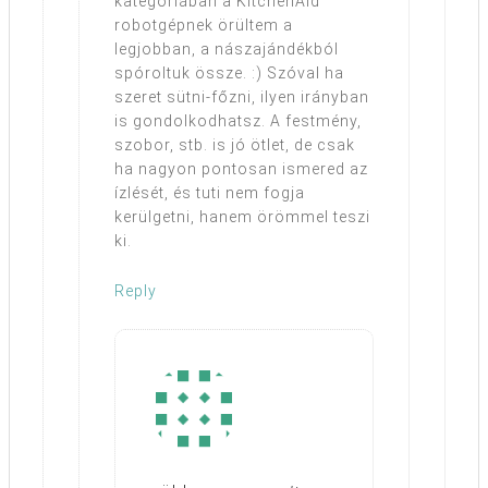
kategóriában a KitchenAid
robotgépnek örültem a
legjobban, a nászajándékból
spóroltuk össze. :) Szóval ha
szeret sütni-főzni, ilyen irányban
is gondolkodhatsz. A festmény,
szobor, stb. is jó ötlet, de csak
ha nagyon pontosan ismered az
ízlését, és tuti nem fogja
kerülgetni, hanem örömmel teszi
ki.
Reply