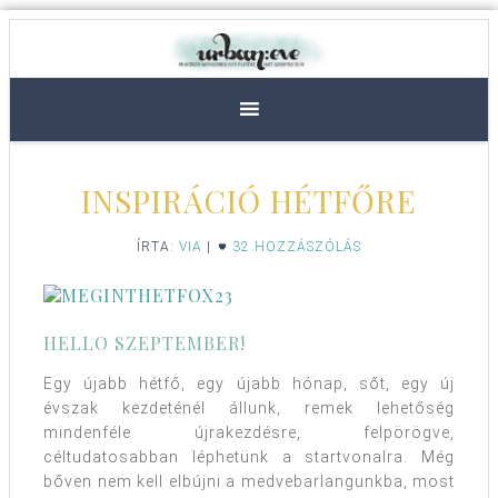
INSPIRÁCIÓ HÉTFŐRE
ÍRTA:
VIA
|
32 HOZZÁSZÓLÁS
HELLO SZEPTEMBER!
Egy újabb hétfő, egy újabb hónap, sőt, egy új
évszak kezdeténél állunk, remek lehetőség
mindenféle újrakezdésre, felpörögve,
céltudatosabban léphetünk a startvonalra. Még
bőven nem kell elbújni a medvebarlangunkba, most