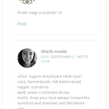
Drukk megy a nyúlnak! <3
Reply
ribizzli
mondta
2013. SZEPTEMBER 2., HÉTFŐ,
12:29
stílus: húgom évnyitójára fehér nyári
ruha, farmerdzseki, kék balerinacipő
reggeli: szendvics
ebéd: pesto-s tonhalas tészta
mottó: Keep your face always toward the
sunshine and shadows will fall behind
you.