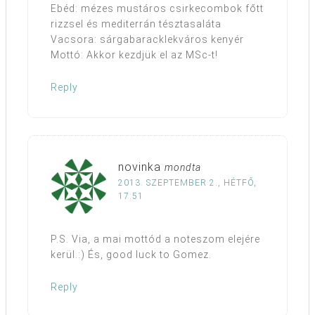
Ebéd: mézes mustáros csirkecombok főtt
rizzsel és mediterrán tésztasaláta
Vacsora: sárgabaracklekváros kenyér
Mottó: Akkor kezdjük el az MSc-t!
Reply
novinka
mondta
2013. SZEPTEMBER 2., HÉTFŐ,
17:51
P.S. Via, a mai mottód a noteszom elejére
kerül.:) És, good luck to Gomez.
Reply