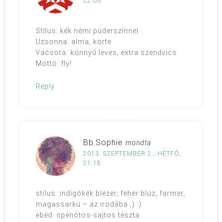
22:03
Stílus: kék némi púderszínnel
Uzsonna: alma, körte
Vacsora: könnyű leves, extra szendvics
Mottó: fly!
Reply
Bb.Sophie
mondta
2013. SZEPTEMBER 2., HÉTFŐ,
21:18
stílus: indígókék blézer, fehér blúz, farmer,
magassarkú – az irodába ;) :)
ebéd: spenótos-sajtos tészta