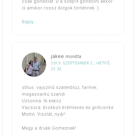
csak gondolat :D a szépre gondolni akkor
is amikor rossz dolgok történnek :)
Reply
jakee
mondta
2013. SZEPTEMBER 2., HÉTFŐ,
22:32
stílus: vajszínű szaténblúz, farmer,
magassarkú szandi
Uzsonna: tk keksz
Vacsora: brokkoli krémleves és grillcsirke
Mottó: Viszlát, nyár!
Megy a drukk Gomeznek!