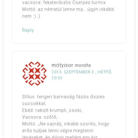
vacsora: feketeribizlis Cserpes turmix
Mottó: az németül lenne ma… úgyh inkább
nem :) ;)
Reply
mötyisor
mondta
2013. SZEPTEMBER 2., HÉTFŐ,
20:52
Stílus: tengeri barnaság fázós őszies
cuccokkal;
Ebéd: rakott krumpli, csoki;
Vacsora: szőlő;
Mottó: „Ne sajnálj, inkább szoríts, hogy
erős tudjak lenni végre megtenni
lépéseket, és álljon mellém egy kis