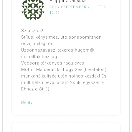
Filippino
mondta
2013. SZEPTEMBER 2., HÉTFŐ,
12:52
Sziasztok!
Stílus: kényelmes, utolsónapomitthon,
őszi, melegítős
Uzsonna:tavaszi tekercs-húgomék
csinálták házilag
Vacsora:tárkonyos raguleves
Mottó: Ma derült ki, hogy 2év (hivatalos)
munkanélküliség után holnap kezdek! És
múlt héten bevállaltam 2sulit egyszerre.
Ehhez erőt!:))
Reply