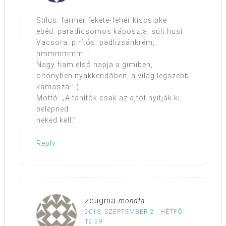
Stílus: farmer fekete-fehér kiscsipke
ebéd: paradicsomos káposzta, sült husi
Vacsora: pirítós, padlizsánkrém,
hmmmmmm!!!
Nagy fiam első napja a gimiben,
öltönyben nyakkendőben, a világ legszebb
kamasza :-)
Mottó: „A tanítók csak az ajtót nyitják ki,
belépned
neked kell.”
Reply
zeugma
mondta
2013. SZEPTEMBER 2., HÉTFŐ,
12:29