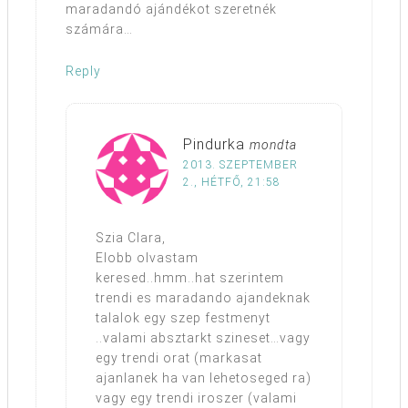
maradandó ajándékot szeretnék
számára…
Reply
Pindurka
mondta
2013. SZEPTEMBER
2., HÉTFŐ, 21:58
Szia Clara,
Elobb olvastam
keresed..hmm..hat szerintem
trendi es maradando ajandeknak
talalok egy szep festmenyt
..valami absztarkt szineset…vagy
egy trendi orat (markasat
ajanlanek ha van lehetoseged ra)
vagy egy trendi iroszer (valami