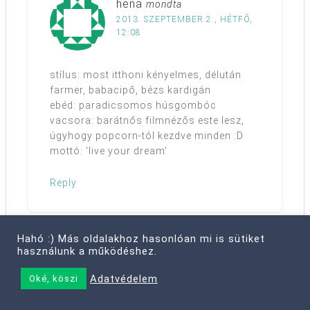
hena
mondta
2013. SZEPTEMBER 2., HÉTFŐ,
12:08
stílus: most itthoni kényelmes, délután
farmer, babacipő, bézs kardigán
ebéd: paradicsomos húsgombóc
vacsora: barátnős filmnézős este lesz,
úgyhogy popcorn-tól kezdve minden :D
mottó: ‘live your dream’
Reply
Hahó :) Más oldalakhoz hasonlóan mi is sütiket
használunk a működéshez.
VÉLEMÉNY, HOZZÁSZÓLÁS?
Adatvédelem
Oké, köszi
Az e-mail címet nem tesszük közzé.
A kötelező