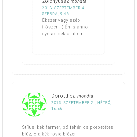
zöldnyussz
mondta
2013. SZEPTEMBER 4.,
SZERDA, 9:46
Ékszer vagy szép
írószer…:) Én is anno
ilyesminek örültem.
Dorotthea
mondta
2013. SZEPTEMBER 2., HÉTFŐ,
18:36
Stílus: kék farmer, bő fehér, csipkebetétes
blúz, olajkék rövid blézer