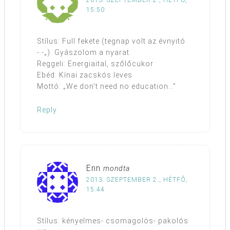
2013. SZEPTEMBER 2., HÉTFŐ,
15:50
Stílus: Full fekete (tegnap volt az évnyitó
-.-„). Gyászolom a nyarat.
Reggeli: Energiaital, szőlőcukor
Ebéd: Kínai zacskós leves
Mottó: „We don’t need no education…”
Reply
Enn
mondta
2013. SZEPTEMBER 2., HÉTFŐ,
15:44
Stílus: kényelmes- csomagolós- pakolós