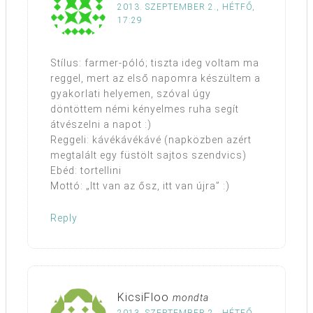
2013. SZEPTEMBER 2., HÉTFŐ,
17:29
Stílus: farmer-póló; tiszta ideg voltam ma
reggel, mert az első napomra készültem a
gyakorlati helyemen, szóval úgy
döntöttem némi kényelmes ruha segít
átvészelni a napot :)
Reggeli: kávékávékávé (napközben azért
megtalált egy füstölt sajtos szendvics)
Ebéd: tortellini
Mottó: „Itt van az ősz, itt van újra” :)
Reply
KicsiFloo
mondta