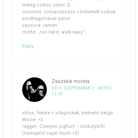
meleg csíkos zokni :D
uzsonna: szójaszószos csirkemell csíkok
póréhagymával sütve
vacsora: ramen
mottó: „run hard, walk easy”
Reply
Zsuzska
mondta
2013. SZEPTEMBER 2., HÉTFŐ,
13:35
stílus: fekete + világoskék, kedvenc belga
ékszer <3
reggeli: Cserpes joghurt – tönkölykifli
(holnaptól saját müzli <3)