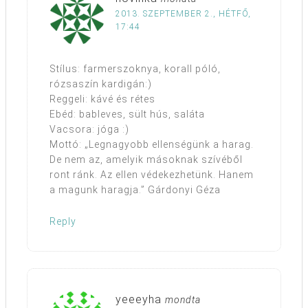
2013. SZEPTEMBER 2., HÉTFŐ,
17:44
Stílus: farmerszoknya, korall póló,
rózsaszín kardigán:)
Reggeli: kávé és rétes
Ebéd: bableves, sült hús, saláta
Vacsora: jóga :)
Mottó: „Legnagyobb ellenségünk a harag.
De nem az, amelyik másoknak szívéből
ront ránk. Az ellen védekezhetünk. Hanem
a magunk haragja.” Gárdonyi Géza
Reply
yeeeyha
mondta