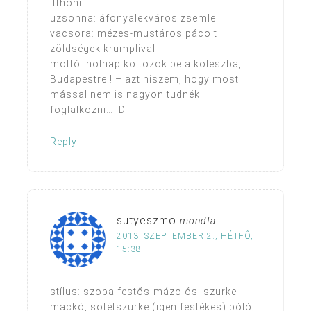
itthoni
uzsonna: áfonyalekváros zsemle
vacsora: mézes-mustáros pácolt
zöldségek krumplival
mottó: holnap költözök be a koleszba,
Budapestre!! – azt hiszem, hogy most
mással nem is nagyon tudnék
foglalkozni… :D
Reply
sutyeszmo
mondta
2013. SZEPTEMBER 2., HÉTFŐ,
15:38
stílus: szoba festős-mázolós: szürke
mackó, sötétszürke (igen festékes) póló,