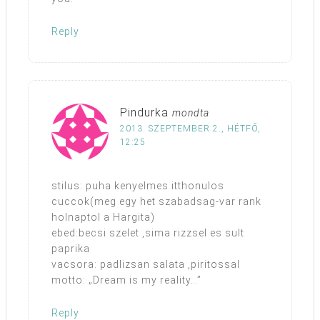
Reply
Pindurka
mondta
2013. SZEPTEMBER 2., HÉTFŐ,
12:25
stilus: puha kenyelmes itthonulos
cuccok(meg egy het szabadsag-var rank
holnaptol a Hargita)
ebed:becsi szelet ,sima rizzsel es sult
paprika
vacsora: padlizsan salata ,piritossal
motto: „Dream is my reality…”
Reply