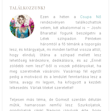
TALÁLKOZZUNK!
Ezen a héten a
Csupa Nő
rendezvényen találkozhattok
velem, két alkalommal is — Joshi
Bharattal fogunk beszégetni a
Lélek színpadon. Pénteken
háromtól a fő témánk a toporgás
lesz, és kitárgyaljuk, mi minden tarthat vissza attól,
hogy elindulj. Utána a színpad mellett lesz
lehetőség kérdezésre, dedikálásra, és az „Ennél
zöldebb nem lesz!”-ből is viszek példányokat, ha
meg szeretnétek vásárolni. Vasárnap fél egytől
pedig a motiváció és a lendület fenntartása lesz a
téma, avagy mi legyen, ha kifogyott a kezdeti
lelkesedés. Várlak titeket szeretettel!
Teljesen más téma, de Gomezt szerdán délután
műtik, hamarosan
nemfiú
lesz. Szurkoljatok,
gondoljatok ránk! Nagyon izgulunk érte, hogy