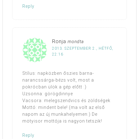
Reply
Ronja
mondta
2013. SZEPTEMBER 2., HÉTFŐ,
22:16
Stílus: napközben őszies barna-
narancssárga-bézs volt, most a
pokrócban ülök a gép előtt :)
Uzsonna: görögdinnye
Vacsora: melegszendvics és zöldségek
Mottó: mindent bele! (ma volt az első
napom az új munkahelyemen:) De
mötyisor mottója is nagyon tetszik!
Reply