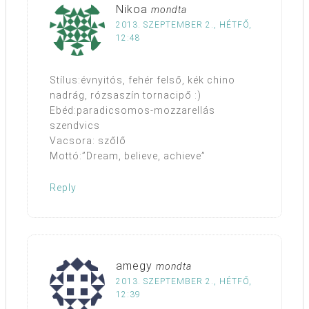
Nikoa
mondta
2013. SZEPTEMBER 2., HÉTFŐ,
12:48
Stílus:évnyitós, fehér felső, kék chino
nadrág, rózsaszín tornacipő :)
Ebéd:paradicsomos-mozzarellás
szendvics
Vacsora: szőlő
Mottó:”Dream, believe, achieve”
Reply
amegy
mondta
2013. SZEPTEMBER 2., HÉTFŐ,
12:39