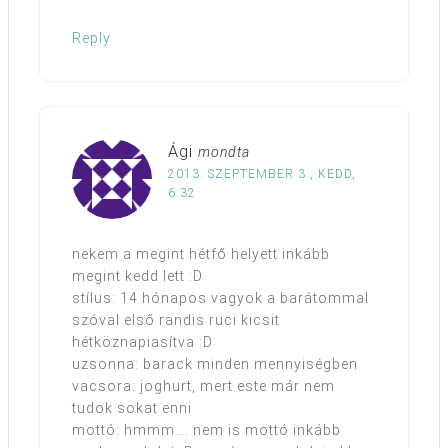
Reply
Ági
mondta
2013. SZEPTEMBER 3., KEDD,
6:32
nekem a megint hétfő helyett inkább
megint kedd lett :D
stílus: 14 hónapos vagyok a barátommal
szóval első randis ruci kicsit
hétköznapiasítva :D
uzsonna: barack minden mennyiségben
vacsora: joghurt, mert este már nem
tudok sokat enni
mottó: hmmm…. nem is mottó inkább