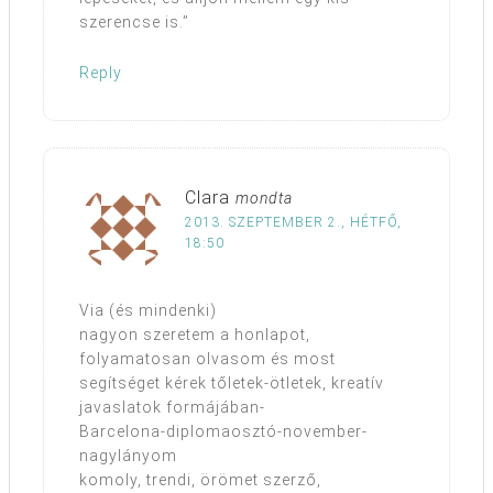
szerencse is.”
Reply
Clara
mondta
2013. SZEPTEMBER 2., HÉTFŐ,
18:50
Via (és mindenki)
nagyon szeretem a honlapot,
folyamatosan olvasom és most
segítséget kérek tőletek-ötletek, kreatív
javaslatok formájában-
Barcelona-diplomaosztó-november-
nagylányom
komoly, trendi, örömet szerző,