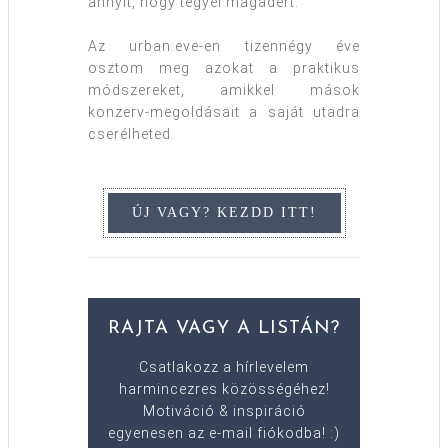
annyit, hogy tegyél magadért.
Az urban:eve-en tizennégy éve
osztom meg azokat a praktikus
módszereket, amikkel mások
konzerv-megoldásait a saját utadra
cserélheted.
RAJTA VAGY A LISTÁN?
Csatlakozz a hírlevelem
harmincezres közösségéhez!
Motiváció & inspiráció
egyenesen az e-mail fiókodba! :)