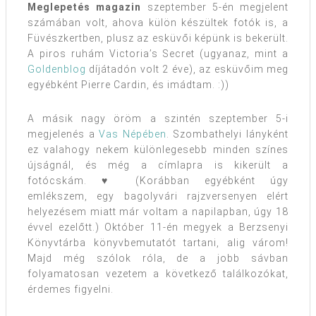
Meglepetés magazin
szeptember 5-én megjelent
számában volt, ahova külön készültek fotók is, a
Füvészkertben, plusz az esküvői képünk is bekerült.
A piros ruhám Victoria’s Secret (ugyanaz, mint a
Goldenblog
díjátadón volt 2 éve), az esküvőim meg
egyébként Pierre Cardin, és imádtam. :))
A másik nagy öröm a szintén szeptember 5-i
megjelenés a
Vas Népében
. Szombathelyi lányként
ez valahogy nekem különlegesebb minden színes
újságnál, és még a címlapra is kikerült a
fotócskám. ♥ (Korábban egyébként úgy
emlékszem, egy bagolyvári rajzversenyen elért
helyezésem miatt már voltam a napilapban, úgy 18
évvel ezelőtt.) Október 11-én megyek a Berzsenyi
Könyvtárba könyvbemutatót tartani, alig várom!
Majd még szólok róla, de a jobb sávban
folyamatosan vezetem a következő találkozókat,
érdemes figyelni.