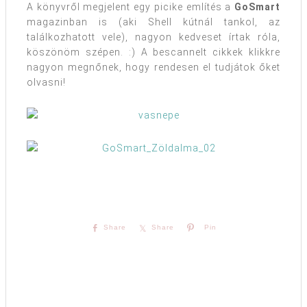
A könyvről megjelent egy picike említés a
GoSmart
magazinban is (aki Shell kútnál tankol, az
találkozhatott vele), nagyon kedveset írtak róla,
köszönöm szépen. :) A bescannelt cikkek klikkre
nagyon megnőnek, hogy rendesen el tudjátok őket
olvasni!
Share
Share
Pin