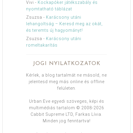
Vivi
-
Kockapóker játékszabály és
nyomtatható táblázat
Zsuzsa
-
Karácsony utáni
lehangoltság – Keresd meg az okát,
és teremts új hagyományt!
Zsuzsa
-
Karácsony utáni
romeltakarítás
JOGI NYILATKOZATOK
Kérlek, a blog tartalmát ne másold, ne
jelentesd meg más online és offline
felületen.
Urban:Eve egyedi szöveges, képi és
multimédiás tartalom © 2008-2026
Cabbit Supreme LTD, Farkas Lívia.
Minden jog fenntartva!