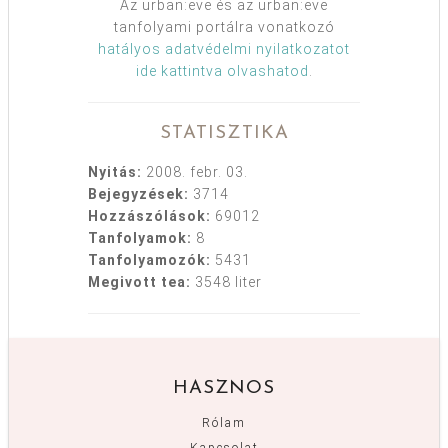
Az urban:eve és az urban:eve
tanfolyami portálra vonatkozó
hatályos adatvédelmi nyilatkozatot
ide kattintva olvashatod
.
STATISZTIKA
Nyitás:
2008. febr. 03.
Bejegyzések:
3714
Hozzászólások:
69012
Tanfolyamok:
8
Tanfolyamozók:
5431
Megivott tea:
3548 liter
HASZNOS
Rólam
Kapcsolat