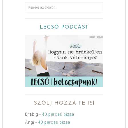
LECSÓ PODCAST
SZÓLJ HOZZÁ TE IS!
Erabig
-
40 perces pizza
Angi
-
40 perces pizza