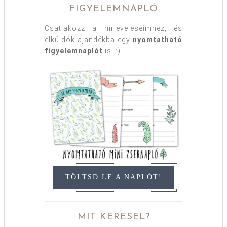
FIGYELEMNAPLÓ
Csatlakozz a hírleveleseimhez, és
elküldök ajándékba egy
nyomtatható
figyelemnaplót
is! :)
TÖLTSD LE A NAPLÓT!
MIT KERESEL?