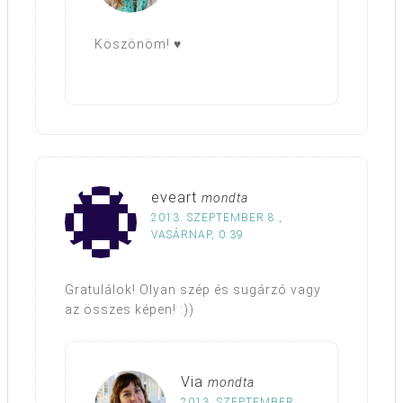
Köszönöm! ♥
eveart
mondta
2013. SZEPTEMBER 8.,
VASÁRNAP, 0:39
Gratulálok! Olyan szép és sugárzó vagy
az összes képen! :))
Via
mondta
2013. SZEPTEMBER