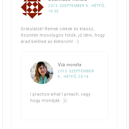
2013. SZEPTEMBER 9., HÉTFŐ,
19:35
Gratulálok! Remek cikkek és klassz,
őszintén mosolygós fotók, jó látni, hogy
árad belőled az életöröm! :-)
Via
mondta
2013. SZEPTEMBER
9., HÉTFŐ, 20:14
I practice what I preach, vagy
hogy mondják. :))