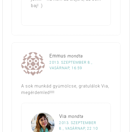
baj! :)
Emmus
mondta
2013. SZEPTEMBER 8.,
VASÁRNAP, 16:59
A sok munkád gyümölcse, gratulálok Via,
megérdemled!!!!
Via
mondta
2013. SZEPTEMBER
8., VASÁRNAP, 22:10