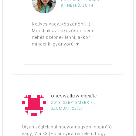
9., HÉTFŐ, 20:14
Kedves vagy, köszönöm. :)
Mondjuk az esküvősön nem
nehéz szépnek lenni, akkor
mindenki gyönyörű! ♥
oneswallow
mondta
2013. SZEPTEMBER 7.,
SZOMBAT, 22:37
Olyan végtelenül nagyonnagyon inspiráló
vagy, Via <3 (És annyira remélem hogy