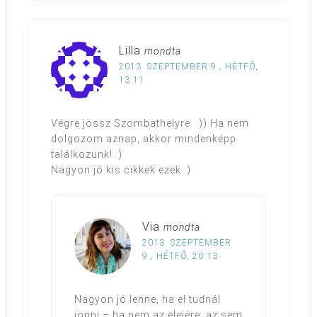
Lilla
mondta
2013. SZEPTEMBER 9., HÉTFŐ,
13:11
Végre jössz Szombathelyre. :)) Ha nem
dolgozom aznap, akkor mindenképp
találkozunk! :)
Nagyon jó kis cikkek ezek :)
Via
mondta
2013. SZEPTEMBER
9., HÉTFŐ, 20:13
Nagyon jó lenne, ha el tudnál
jönni – ha nem az elejére, az sem