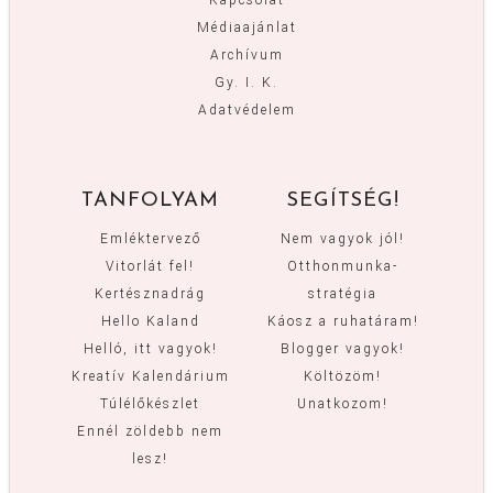
Médiaajánlat
Archívum
Gy. I. K.
Adatvédelem
TANFOLYAM
SEGÍTSÉG!
Emléktervező
Nem vagyok jól!
Vitorlát fel!
Otthonmunka-
Kertésznadrág
stratégia
Hello Kaland
Káosz a ruhatáram!
Helló, itt vagyok!
Blogger vagyok!
Kreatív Kalendárium
Költözöm!
Túlélőkészlet
Unatkozom!
Ennél zöldebb nem
lesz!