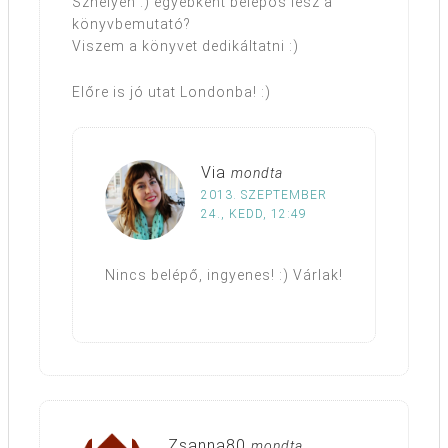
Szhelyen :) egyébként belépős lesz a
könyvbemutató?
Viszem a könyvet dedikáltatni :)
Előre is jó utat Londonba! :)
Via
mondta
2013. SZEPTEMBER
24., KEDD, 12:49
Nincs belépő, ingyenes! :) Várlak!
Zsanna80
mondta