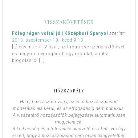
VISSZAKÖVETÉSEK
Főleg régen voltál jó | Középkori Spanyol
szerint:
2013. szeptember 10., kedd 9:13
[…] egy interjút Viával, az Urban Eve szerkesztőjével,
és nagyon megragadott egy mondat, amit a
blogolásról […]
HÁZSZABÁLY
Ha új hozzászóló vagy, az első hozzászólásod
moderálás alá kerül, és az elfogadásig nem publikus.
A visszatérő hozzászólók bejegyzései automatikusan
megjelennek.
A kedvesség és a tolerancia alapvető errefelé. Ha úgy
érzed, hogy a hozzászólásod nem olyan hangvételben