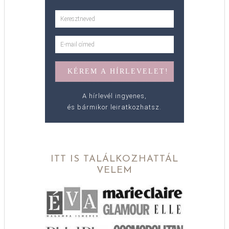
A hírlevél ingyenes,
és bármikor leiratkozhatsz.
ITT IS TALÁLKOZHATTÁL
VELEM