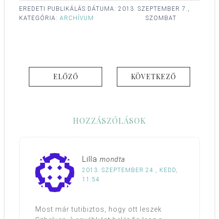
EREDETI PUBLIKÁLÁS DÁTUMA:
2013. SZEPTEMBER 7.,
KATEGÓRIA:
ARCHÍVUM
SZOMBAT
ELŐZŐ
KÖVETKEZŐ
HOZZÁSZÓLÁSOK
Lilla
mondta
2013. SZEPTEMBER 24., KEDD,
11:54
Most már tutibiztos, hogy ott leszek