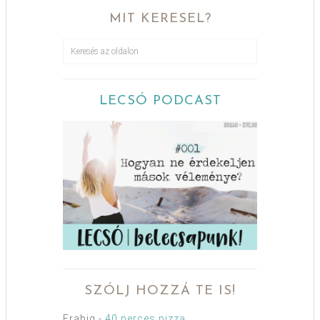
MIT KERESEL?
LECSÓ PODCAST
SZÓLJ HOZZÁ TE IS!
Erabig
-
40 perces pizza