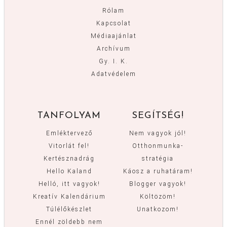
Rólam
Kapcsolat
Médiaajánlat
Archívum
Gy. I. K.
Adatvédelem
TANFOLYAM
SEGÍTSÉG!
Emléktervező
Nem vagyok jól!
Vitorlát fel!
Otthonmunka-
Kertésznadrág
stratégia
Hello Kaland
Káosz a ruhatáram!
Helló, itt vagyok!
Blogger vagyok!
Kreatív Kalendárium
Költözöm!
Túlélőkészlet
Unatkozom!
Ennél zöldebb nem