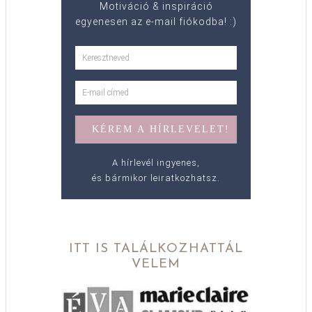
Motiváció & inspiráció
egyenesen az e-mail fiókodba! :)
A hírlevél ingyenes,
és bármikor leiratkozhatsz.
ITT IS TALÁLKOZHATTÁL
VELEM