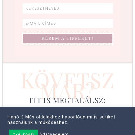
KÖVETSZ
MÁR?
ITT IS MEGTALÁLSZ:
Hahó :) Más oldalakhoz hasonlóan mi is sütiket
használunk a működéshez.
© COPYRIGHT 2008–2026 CABBIT SUPREME LTD, FARKAS LÍVIA
Adatvédelem
Oké, köszi
• MINDEN JOG FENNTARTVA! ·