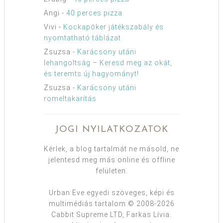
Angi
-
40 perces pizza
Vivi
-
Kockapóker játékszabály és
nyomtatható táblázat
Zsuzsa
-
Karácsony utáni
lehangoltság – Keresd meg az okát,
és teremts új hagyományt!
Zsuzsa
-
Karácsony utáni
romeltakarítás
JOGI NYILATKOZATOK
Kérlek, a blog tartalmát ne másold, ne
jelentesd meg más online és offline
felületen.
Urban:Eve egyedi szöveges, képi és
multimédiás tartalom © 2008-2026
Cabbit Supreme LTD, Farkas Lívia.