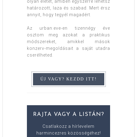
olyan életet, amiben egyszerre lehetsz
határozott, laza és szabad. Mert érsz
annyit, hogy tegyél magadért.
Az urban:eve-en tizennégy éve
osztom meg azokat a praktikus
módszereket, amikkel mások
konzerv-megoldásait a saját utadra
cserélheted.
RAJTA VAGY A LISTÁN?
Csatlakozz a hírlevelem
harmincezres közösségéhez!