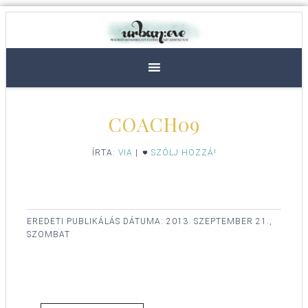
COACH09
ÍRTA:
VIA
|
SZÓLJ HOZZÁ!
EREDETI PUBLIKÁLÁS DÁTUMA:
2013. SZEPTEMBER 21.,
SZOMBAT