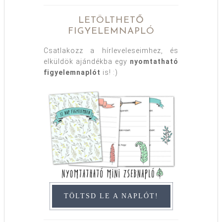
LETÖLTHETŐ
FIGYELEMNAPLÓ
Csatlakozz a hírleveleseimhez, és
elküldök ajándékba egy
nyomtatható
figyelemnaplót
is! :)
TÖLTSD LE A NAPLÓT!