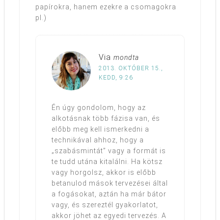
papírokra, hanem ezekre a csomagokra
pl.)
Via
mondta
2013. OKTÓBER 15.,
KEDD, 9:26
Én úgy gondolom, hogy az
alkotásnak több fázisa van, és
előbb meg kell ismerkedni a
technikával ahhoz, hogy a
„szabásmintát” vagy a formát is
te tudd utána kitalálni. Ha kötsz
vagy horgolsz, akkor is előbb
betanulod mások tervezései által
a fogásokat, aztán ha már bátor
vagy, és szereztél gyakorlatot,
akkor jöhet az egyedi tervezés. A