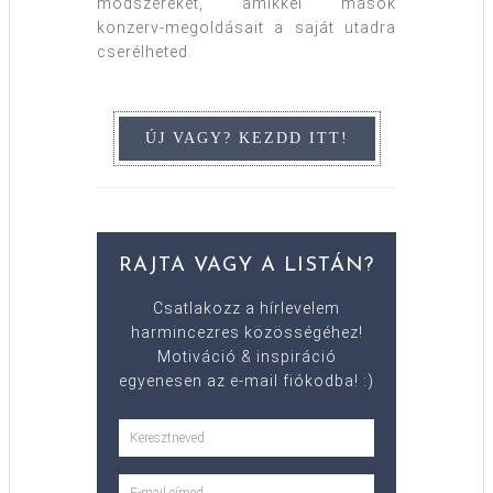
módszereket, amikkel mások
konzerv-megoldásait a saját utadra
cserélheted.
RAJTA VAGY A LISTÁN?
Csatlakozz a hírlevelem
harmincezres közösségéhez!
Motiváció & inspiráció
egyenesen az e-mail fiókodba! :)