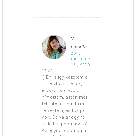
Via
mondta
2013.
OKTÓBER
15., KEDD,
17:35
:) Én is így kezdtem a
keresztszemessel,
először könyvből
hímeztem, aztán már
feliratokat, mintákat
terveztem, és tök jó
volt. De valahogy rá
kellett kapnom az ízére!
Az egységcsomag a