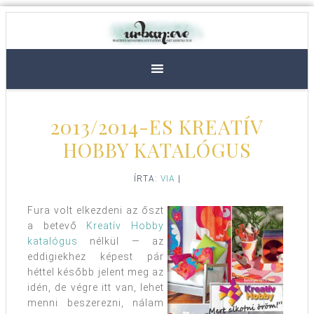
2013/2014-ES KREATÍV
HOBBY KATALÓGUS
ÍRTA:
VIA
|
Fura volt elkezdeni az őszt
a betevő
Kreatív Hobby
katalógus
nélkül — az
eddigiekhez képest pár
héttel később jelent meg az
idén, de végre itt van, lehet
menni beszerezni, nálam