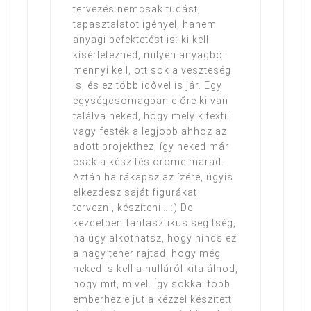
tervezés nemcsak tudást,
tapasztalatot igényel, hanem
anyagi befektetést is: ki kell
kísérletezned, milyen anyagból
mennyi kell, ott sok a veszteség
is, és ez több idővel is jár. Egy
egységcsomagban előre ki van
találva neked, hogy melyik textil
vagy festék a legjobb ahhoz az
adott projekthez, így neked már
csak a készítés öröme marad.
Aztán ha rákapsz az ízére, úgyis
elkezdesz saját figurákat
tervezni, készíteni… :) De
kezdetben fantasztikus segítség,
ha úgy alkothatsz, hogy nincs ez
a nagy teher rajtad, hogy még
neked is kell a nulláról kitalálnod,
hogy mit, mivel. Így sokkal több
emberhez eljut a kézzel készített