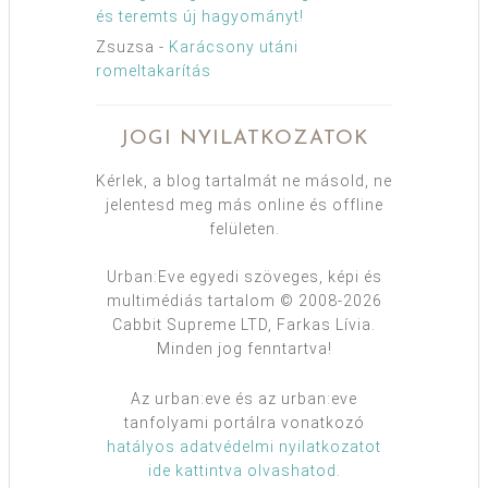
és teremts új hagyományt!
Zsuzsa
-
Karácsony utáni
romeltakarítás
JOGI NYILATKOZATOK
Kérlek, a blog tartalmát ne másold, ne
jelentesd meg más online és offline
felületen.
Urban:Eve egyedi szöveges, képi és
multimédiás tartalom © 2008-2026
Cabbit Supreme LTD, Farkas Lívia.
Minden jog fenntartva!
Az urban:eve és az urban:eve
tanfolyami portálra vonatkozó
hatályos adatvédelmi nyilatkozatot
ide kattintva olvashatod
.