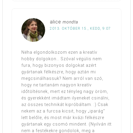
alice
mondta
2013. OKTÓBER 15., KEDD, 9:07
Néha elgondolkozom ezen a kreatív
hobby dolgokon… Szóval végülis nem
fura, hogy bizonyos dolgokat azért
gyártanak félkészre, hogy aztán mi
megcsinálhassuk? Nem arról van szó,
hogy ne tartanám nagyon kreatív
időtöltésnek, mert ez tényleg nagy öröm,
és gyerekként imádtam ilyeneket csinálni,
az összes technikát kipróbáltam. :) Csak
nekem az a furcsa kicsit, hogy „iparág”
lett belőle, és most már kvázi félkészre
gyártanak egy csomó mindent. (Nyilván itt
nem a festékekre gondolok, meg a