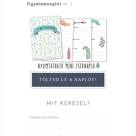
figyelemnaplót
is! :)
TÖLTSD LE A NAPLÓT!
MIT KERESEL?