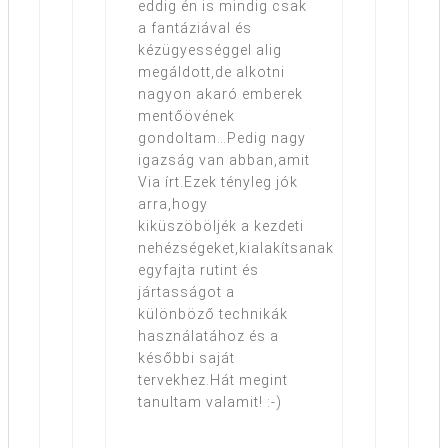
eddig én is mindig csak
a fantáziával és
kézügyességgel alig
megáldott,de alkotni
nagyon akaró emberek
mentőövének
gondoltam…Pedig nagy
igazság van abban,amit
Via írt.Ezek tényleg jók
arra,hogy
kiküszöböljék a kezdeti
nehézségeket,kialakítsanak
egyfajta rutint és
jártasságot a
különböző technikák
használatához és a
későbbi saját
tervekhez.Hát megint
tanultam valamit! :-)