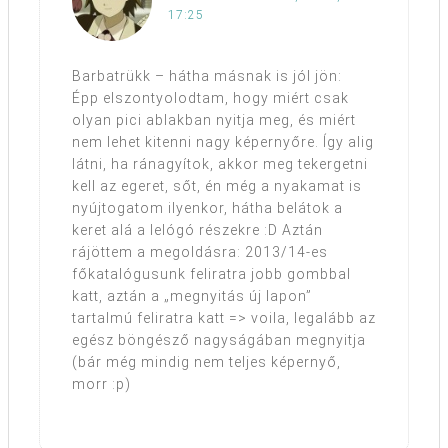
17:25
Barbatrükk – hátha másnak is jól jön:
Épp elszontyolodtam, hogy miért csak
olyan pici ablakban nyitja meg, és miért
nem lehet kitenni nagy képernyőre. Így alig
látni, ha ránagyítok, akkor meg tekergetni
kell az egeret, sőt, én még a nyakamat is
nyújtogatom ilyenkor, hátha belátok a
keret alá a lelógó részekre :D Aztán
rájöttem a megoldásra: 2013/14-es
főkatalógusunk feliratra jobb gombbal
katt, aztán a „megnyitás új lapon”
tartalmú feliratra katt => voila, legalább az
egész böngésző nagyságában megnyitja
(bár még mindig nem teljes képernyő,
morr :p)