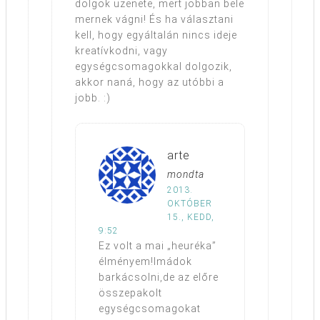
dolgok üzenete, mert jobban bele
mernek vágni! És ha választani
kell, hogy egyáltalán nincs ideje
kreatívkodni, vagy
egységcsomagokkal dolgozik,
akkor naná, hogy az utóbbi a
jobb. :)
arte
mondta
2013.
OKTÓBER
15., KEDD,
9:52
Ez volt a mai „heuréka”
élményem!Imádok
barkácsolni,de az előre
összepakolt
egységcsomagokat