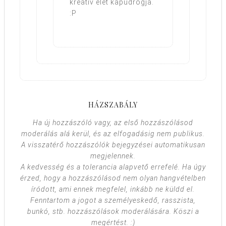
kreatív élet kapudrogja.
:P
HÁZSZABÁLY
Ha új hozzászóló vagy, az első hozzászólásod
moderálás alá kerül, és az elfogadásig nem publikus.
A visszatérő hozzászólók bejegyzései automatikusan
megjelennek.
A kedvesség és a tolerancia alapvető errefelé. Ha úgy
érzed, hogy a hozzászólásod nem olyan hangvételben
íródott, ami ennek megfelel, inkább ne küldd el.
Fenntartom a jogot a személyeskedő, rasszista,
bunkó, stb. hozzászólások moderálására. Köszi a
megértést. :)