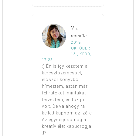
Via
mondta
2013.
OKTÓBER
15., KEDD,
17:35
:) Én is így kezdtem a
keresztszemessel,
először könyvből
hímeztem, aztán már
feliratokat, mintákat
terveztem, és tök jó
volt. De valahogy rá
kellett kapnom az ízére!
Az egységcsomag a
kreatív élet kapudrogja.
:P