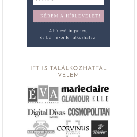
A hírlevél ingyenes,
és bármikor leiratkozhatsz.
ITT IS TALÁLKOZHATTÁL
VELEM