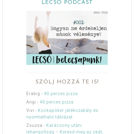
LECSÓ PODCAST
SZÓLJ HOZZÁ TE IS!
Erabig
-
40 perces pizza
Angi
-
40 perces pizza
Vivi
-
Kockapóker játékszabály és
nyomtatható táblázat
Zsuzsa
-
Karácsony utáni
lehangoltság – Keresd meg az okát,