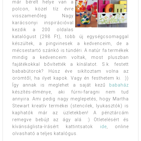
már bérelt helye van a
polcon, közel tíz évre
visszamenőleg. Nagy
karácsonyi inspirációval
kezdik a 200 oldalas
katalógust (298 Ft), több új egységcsomaggal
készültek, a pingvinesek a kedvenceim, de a
mécsestartó szánkó is tündéri. A natúr fa termékek
mindig a kedvenceim voltak, most pluszban
fajátékokkal bővítették a kínálatot. S.k. festett
bababútorok? Húsz éve sikítoztam volna az
örömtől, ha ilyet kapok. Vagy én festhetem ki. :))
Így annak is meglehet a saját kezű
babaház
készítés-élménye, aki fúrni-faragni nem tud
annyira. Ami pedig nagy meglepetés, hogy Martha
Stewart kreatív termékei (stencilek, lyukasztók) is
kaphatók már az üzletekben! A pénztárcám
remegve bebújt az ágy alá. :) Ötletelésért és
kívánságlista-írásért kattintsatok
ide
, online
olvasható a teljes katalógus.