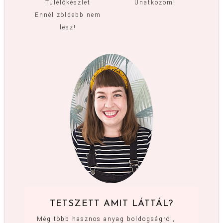
Túlélőkészlet
Unatkozom!
Ennél zöldebb nem
lesz!
TETSZETT AMIT LÁTTÁL?
Még több hasznos anyag boldogságról,