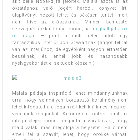
akit béke Nobel-díjra jelöltek. Malala azóta is az
oktatáshoz való jogért harcol, könyvet írt,
alapítványt hozott létre, és békésen tüntet, mert
nem híve az erőszaknak. Minden bemutató
szövegnél sokkal többet mond, ha
meghallgatjátok
őt magát
— pont a múlt héten adott egy
fantasztikus interjút Jon Stewartnak (angol felirat
van az interjúhoz, de egyébként nagyon érthetően
beszélnek, és ennél jobb és hasznosabb
nyelvgyakorlást el se tudok képzelni).
Malala példája inspiráció lehet mindannyiunknak
arra, hogy semmilyen borzasztó körülmény nem
lehet kifogás, ha a jogainkért kell kiállni és meg kell
védenünk magunkat. Különösen fontos, amit az
interjú elején mond: megunta a várakozást, hogy
majd valaki más megoldja a helyzetét. Ha ő nem
emeli fel a szavát, lehet, hogy örökké várhat.