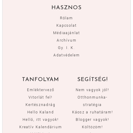
HASZNOS
Rólam
Kapcsolat
Médiaajánlat
Archívum
Gy. I. K.
Adatvédelem
TANFOLYAM
SEGÍTSÉG!
Emléktervező
Nem vagyok jól!
Vitorlát fel!
Otthonmunka-
Kertésznadrág
stratégia
Hello Kaland
Káosz a ruhatáram!
Helló, itt vagyok!
Blogger vagyok!
Kreatív Kalendárium
Költözöm!