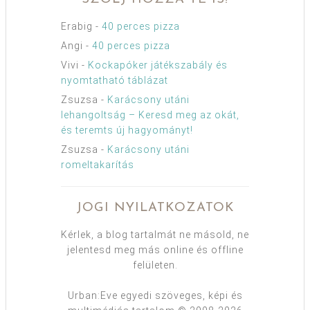
Erabig
-
40 perces pizza
Angi
-
40 perces pizza
Vivi
-
Kockapóker játékszabály és
nyomtatható táblázat
Zsuzsa
-
Karácsony utáni
lehangoltság – Keresd meg az okát,
és teremts új hagyományt!
Zsuzsa
-
Karácsony utáni
romeltakarítás
JOGI NYILATKOZATOK
Kérlek, a blog tartalmát ne másold, ne
jelentesd meg más online és offline
felületen.
Urban:Eve egyedi szöveges, képi és