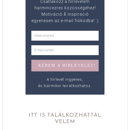
Csatlakozz a hírlevelem
harmincezres közösségéhez!
Motiváció & inspiráció
egyenesen az e-mail fiókodba! :)
A hírlevél ingyenes,
és bármikor leiratkozhatsz.
ITT IS TALÁLKOZHATTÁL
VELEM