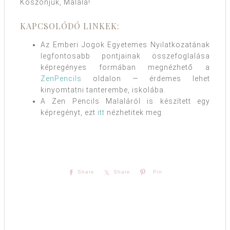
Köszönjük, Malala!
KAPCSOLÓDÓ LINKEK:
Az Emberi Jogok Egyetemes Nyilatkozatának
legfontosabb pontjainak összefoglalása
képregényes formában megnézhető a
ZenPencils
oldalon — érdemes lehet
kinyomtatni tanterembe, iskolába.
A Zen Pencils Malaláról is készített egy
képregényt, ezt
itt
nézhetitek meg.
Share
Share
Pin