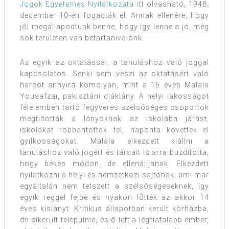
Jogok Egyetemes Nyilatkozata
itt olvasható, 1948.
december 10-én fogadták el. Annak ellenére, hogy
jól megállapodtunk benne, hogy így lenne a jó, még
sok területen van betartanivalónk.
Az egyik az oktatással, a tanuláshoz való joggal
kapcsolatos. Senki sem veszi az oktatásért való
harcot annyira komolyan, mint a 16 éves Malala
Yousafzai, pakisztáni diáklány. A helyi lakosságot
félelemben tartó fegyveres szélsőséges csoportok
megtiltották a lányoknak az iskolába járást,
iskolákat robbantottak fel, naponta követtek el
gyilkosságokat. Malala elkezdett kiállni a
tanuláshoz való jogért és társait is arra buzdította,
hogy békés módon, de ellenálljanak. Elkezdett
nyilatkozni a helyi és nemzetközi sajtónak, ami már
egyáltalán nem tetszett a szélsőségeseknek, így
egyik reggel fejbe és nyakon lőtték az akkor 14
éves kislányt. Kritikus állapotban került kórházba,
de sikerült felépülnie, és ő lett a legfiatalabb ember,