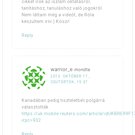
cikket írok az iszlám oktatásról,
tanításhoz, tanuláshoz való jogokról.
Nem láttam még a videót, de Róla
készültem írni:) Köszi!
Reply
warrior_e
mondta
2013. OKTÓBER 17.,
CSÜTÖRTÖK, 15:37
Kanadában pedig tiszteletbeli polgárrá
választották
https://uk.mobile.reuters.com/article/idUKBRE99F
irpc=932
Reply