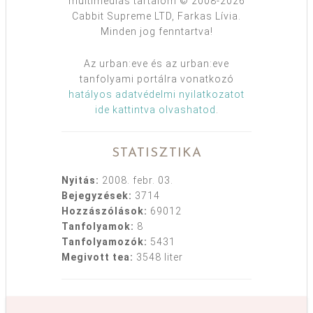
multimédiás tartalom © 2008-2026
Cabbit Supreme LTD, Farkas Lívia.
Minden jog fenntartva!
Az urban:eve és az urban:eve
tanfolyami portálra vonatkozó
hatályos adatvédelmi nyilatkozatot
ide kattintva olvashatod
.
STATISZTIKA
Nyitás:
2008. febr. 03.
Bejegyzések:
3714
Hozzászólások:
69012
Tanfolyamok:
8
Tanfolyamozók:
5431
Megivott tea:
3548 liter