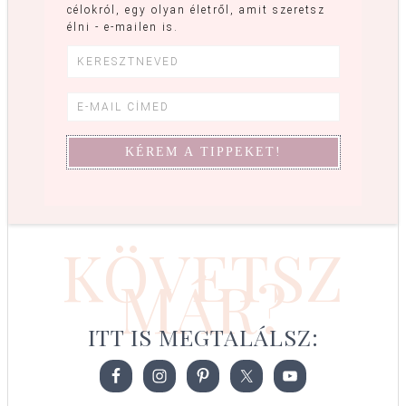
célokról, egy olyan életről, amit szeretsz
élni - e-mailen is.
KÖVETSZ
MÁR?
ITT IS MEGTALÁLSZ: