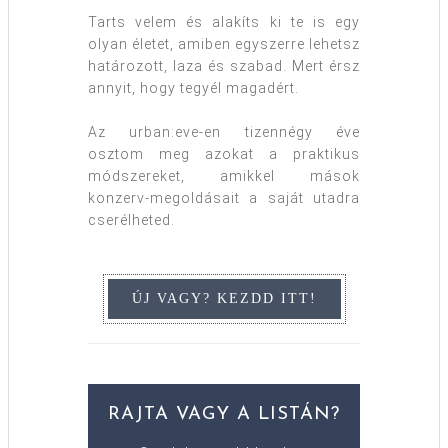
Tarts velem és alakíts ki te is egy
olyan életet, amiben egyszerre lehetsz
határozott, laza és szabad. Mert érsz
annyit, hogy tegyél magadért.
Az urban:eve-en tizennégy éve
osztom meg azokat a praktikus
módszereket, amikkel mások
konzerv-megoldásait a saját utadra
cserélheted.
RAJTA VAGY A LISTÁN?