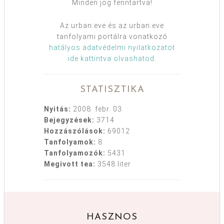
Minden jog fenntartva!
Az urban:eve és az urban:eve
tanfolyami portálra vonatkozó
hatályos adatvédelmi nyilatkozatot
ide kattintva olvashatod
.
STATISZTIKA
Nyitás:
2008. febr. 03.
Bejegyzések:
3714
Hozzászólások:
69012
Tanfolyamok:
8
Tanfolyamozók:
5431
Megivott tea:
3548 liter
HASZNOS