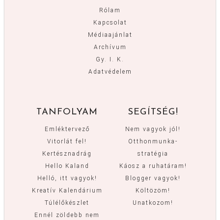
Rólam
Kapcsolat
Médiaajánlat
Archívum
Gy. I. K.
Adatvédelem
TANFOLYAM
SEGÍTSÉG!
Emléktervező
Nem vagyok jól!
Vitorlát fel!
Otthonmunka-
Kertésznadrág
stratégia
Hello Kaland
Káosz a ruhatáram!
Helló, itt vagyok!
Blogger vagyok!
Kreatív Kalendárium
Költözöm!
Túlélőkészlet
Unatkozom!
Ennél zöldebb nem