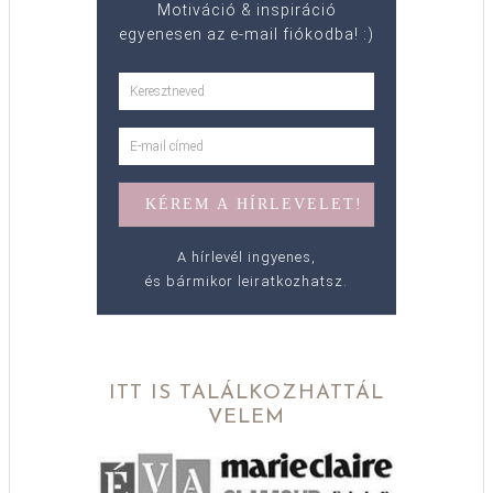
Motiváció & inspiráció
egyenesen az e-mail fiókodba! :)
A hírlevél ingyenes,
és bármikor leiratkozhatsz.
ITT IS TALÁLKOZHATTÁL
VELEM