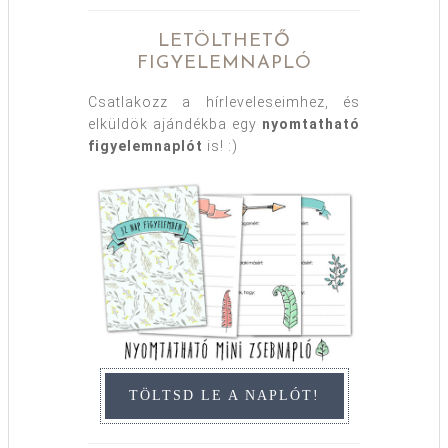
LETÖLTHETŐ
FIGYELEMNAPLÓ
Csatlakozz a hírleveleseimhez, és
elküldök ajándékba egy
nyomtatható
figyelemnaplót
is! :)
TÖLTSD LE A NAPLÓT!