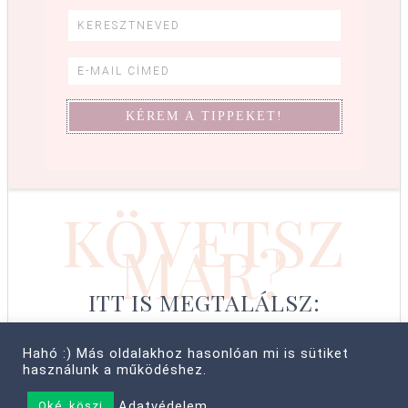
KÖVETSZ
MÁR?
ITT IS MEGTALÁLSZ:
Hahó :) Más oldalakhoz hasonlóan mi is sütiket
használunk a működéshez.
© COPYRIGHT 2008–2026 CABBIT SUPREME LTD, FARKAS LÍVIA
Adatvédelem
Oké, köszi
• MINDEN JOG FENNTARTVA! ·