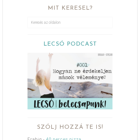
MIT KERESEL?
LECSÓ PODCAST
SZÓLJ HOZZÁ TE IS!
Erabig
-
40 perces pizza