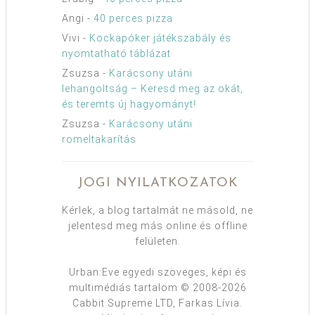
Angi
-
40 perces pizza
Vivi
-
Kockapóker játékszabály és
nyomtatható táblázat
Zsuzsa
-
Karácsony utáni
lehangoltság – Keresd meg az okát,
és teremts új hagyományt!
Zsuzsa
-
Karácsony utáni
romeltakarítás
JOGI NYILATKOZATOK
Kérlek, a blog tartalmát ne másold, ne
jelentesd meg más online és offline
felületen.
Urban:Eve egyedi szöveges, képi és
multimédiás tartalom © 2008-2026
Cabbit Supreme LTD, Farkas Lívia.