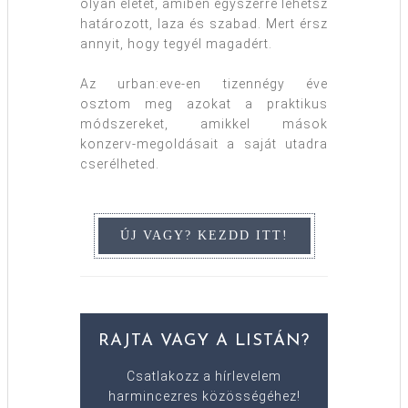
olyan életet, amiben egyszerre lehetsz
határozott, laza és szabad. Mert érsz
annyit, hogy tegyél magadért.
Az urban:eve-en tizennégy éve
osztom meg azokat a praktikus
módszereket, amikkel mások
konzerv-megoldásait a saját utadra
cserélheted.
RAJTA VAGY A LISTÁN?
Csatlakozz a hírlevelem
harmincezres közösségéhez!