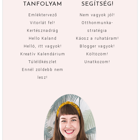
TANFOLYAM
SEGÍTSÉG!
Emléktervező
Nem vagyok jól!
Vitorlát fel!
Otthonmunka-
Kertésznadrág
stratégia
Hello Kaland
Káosz a ruhatáram!
Helló, itt vagyok!
Blogger vagyok!
Kreatív Kalendárium
Költözöm!
Túlélőkészlet
Unatkozom!
Ennél zöldebb nem
lesz!