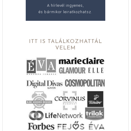
A hírlevél ingyenes,
és bármikor leiratkozhatsz.
ITT IS TALÁLKOZHATTÁL
VELEM