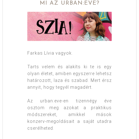
MI AZ URBAN:EVE?
Farkas Lívia vagyok.
Tarts velem és alakíts ki te is egy
olyan életet, amiben egyszerre lehetsz
határozott, laza és szabad. Mert érsz
annyit, hogy tegyél magadért.
Az urban:eve-en tizennégy éve
osztom meg azokat a praktikus
módszereket, amikkel mások
konzerv-megoldásait a saját utadra
cserélheted.