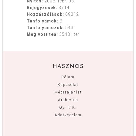
Nyitás:
2008. febr. 03.
Bejegyzések:
3714
Hozzászólások:
69012
Tanfolyamok:
8
Tanfolyamozók:
5431
Megivott tea:
3548 liter
HASZNOS
Rólam
Kapcsolat
Médiaajánlat
Archívum
Gy. I. K.
Adatvédelem