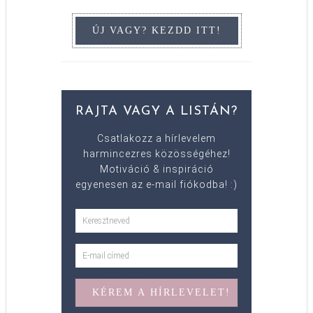
RAJTA VAGY A LISTÁN?
Csatlakozz a hírlevelem
harmincezres közösségéhez!
Motiváció & inspiráció
egyenesen az e-mail fiókodba! :)