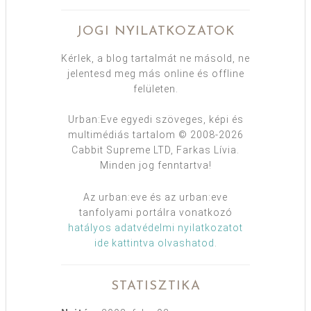
JOGI NYILATKOZATOK
Kérlek, a blog tartalmát ne másold, ne
jelentesd meg más online és offline
felületen.
Urban:Eve egyedi szöveges, képi és
multimédiás tartalom © 2008-2026
Cabbit Supreme LTD, Farkas Lívia.
Minden jog fenntartva!
Az urban:eve és az urban:eve
tanfolyami portálra vonatkozó
hatályos adatvédelmi nyilatkozatot
ide kattintva olvashatod
.
STATISZTIKA