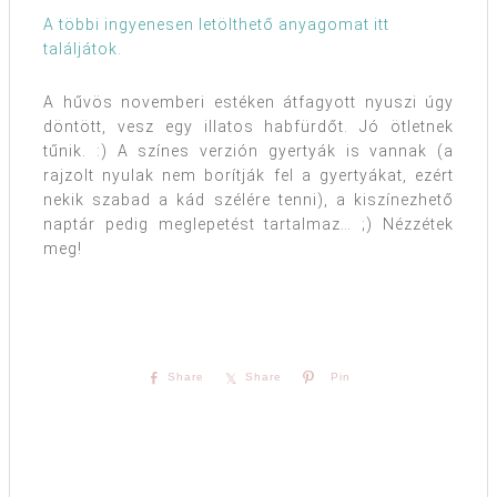
A többi ingyenesen letölthető anyagomat itt
találjátok.
A hűvös novemberi estéken átfagyott nyuszi úgy
döntött, vesz egy illatos habfürdőt. Jó ötletnek
tűnik. :) A színes verzión gyertyák is vannak (a
rajzolt nyulak nem borítják fel a gyertyákat, ezért
nekik szabad a kád szélére tenni), a kiszínezhető
naptár pedig meglepetést tartalmaz… ;) Nézzétek
meg!
Share
Share
Pin