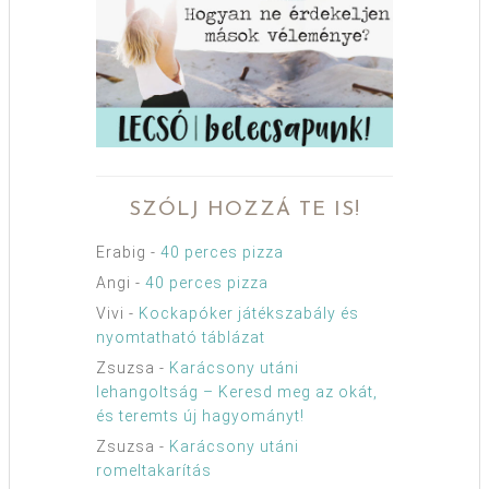
SZÓLJ HOZZÁ TE IS!
Erabig
-
40 perces pizza
Angi
-
40 perces pizza
Vivi
-
Kockapóker játékszabály és
nyomtatható táblázat
Zsuzsa
-
Karácsony utáni
lehangoltság – Keresd meg az okát,
és teremts új hagyományt!
Zsuzsa
-
Karácsony utáni
romeltakarítás