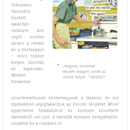
fokozatos,
fázisokra
bontott
takarítás-
rendszer, ami
segíti szinten
tartani a rendet
és a tisztaságot
– nincs többet
kiégés, tűzoltás
„Hogyne, örömmel
és kapkodás.
teszem magam ismét az
Minden
utolsó helyre…” NEEEE!!!
hónapban
szisztematikusan körbemegyünk a lakáson, és kis
lépésekben végigtakarítjuk az összes területet. Mivel
egyértelmű feladatokról és könnyen követhető
lépésekről van szó, a teendők könnyen delegálhatók:
vonjátok be a családot is!