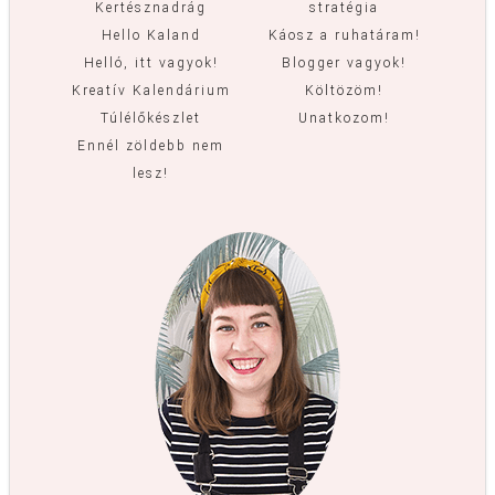
Kertésznadrág
stratégia
Hello Kaland
Káosz a ruhatáram!
Helló, itt vagyok!
Blogger vagyok!
Kreatív Kalendárium
Költözöm!
Túlélőkészlet
Unatkozom!
Ennél zöldebb nem
lesz!