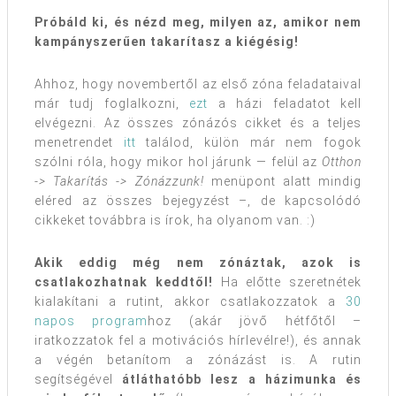
Próbáld ki, és nézd meg, milyen az, amikor nem
kampányszerűen takarítasz a kiégésig!
Ahhoz, hogy novembertől az első zóna feladataival
már tudj foglalkozni,
ezt
a házi feladatot kell
elvégezni. Az összes zónázós cikket és a teljes
menetrendet
itt
találod, külön már nem fogok
szólni róla, hogy mikor hol járunk — felül az
Otthon
-> Takarítás -> Zónázzunk!
menüpont alatt mindig
eléred az összes bejegyzést –, de kapcsolódó
cikkeket továbbra is írok, ha olyanom van. :)
Akik eddig még nem zónáztak, azok is
csatlakozhatnak keddtől!
Ha előtte szeretnétek
kialakítani a rutint, akkor csatlakozzatok a
30
napos program
hoz (akár jövő hétfőtől –
iratkozzatok fel a motivációs hírlevélre!), és annak
a végén betanítom a zónázást is. A rutin
segítségével
átláthatóbb lesz a házimunka és