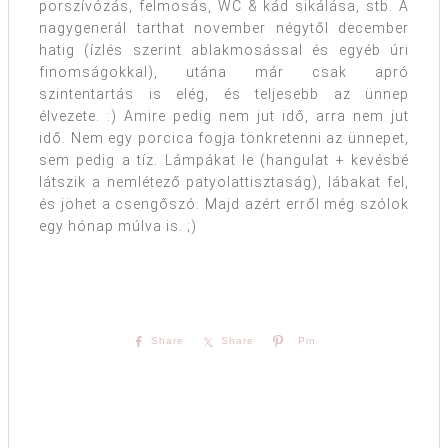
porszívózás, felmosás, WC & kád sikálása, stb. A
nagygenerál tarthat november négytől december
hatig (ízlés szerint ablakmosással és egyéb úri
finomságokkal), utána már csak apró
szintentartás is elég, és teljesebb az ünnep
élvezete. :) Amire pedig nem jut idő, arra nem jut
idő. Nem egy porcica fogja tönkretenni az ünnepet,
sem pedig a tíz. Lámpákat le (hangulat + kevésbé
látszik a nemlétező patyolattisztaság), lábakat fel,
és jöhet a csengőszó. Majd azért erről még szólok
egy hónap múlva is. ;)
Share
Share
Pin