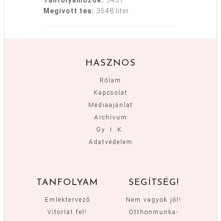
Tanfolyamozók:
5431
Megivott tea:
3548 liter
HASZNOS
Rólam
Kapcsolat
Médiaajánlat
Archívum
Gy. I. K.
Adatvédelem
TANFOLYAM
SEGÍTSÉG!
Emléktervező
Nem vagyok jól!
Vitorlát fel!
Otthonmunka-