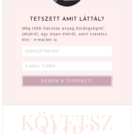
TETSZETT AMIT LÁTTÁL?
Még több hasznos anyag boldogságról,
célokról, egy olyan életről, amit szeretsz
élni - e-mailen is.
KÖVETSZ
MÁR?