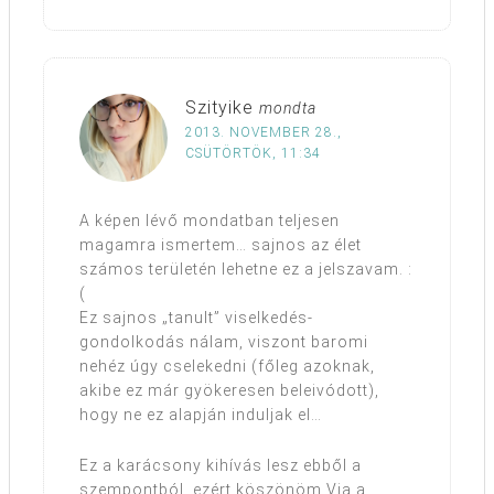
Szityike
mondta
2013. NOVEMBER 28.,
CSÜTÖRTÖK, 11:34
A képen lévő mondatban teljesen
magamra ismertem… sajnos az élet
számos területén lehetne ez a jelszavam. :
(
Ez sajnos „tanult” viselkedés-
gondolkodás nálam, viszont baromi
nehéz úgy cselekedni (főleg azoknak,
akibe ez már gyökeresen beleivódott),
hogy ne ez alapján induljak el…
Ez a karácsony kihívás lesz ebből a
szempontból, ezért köszönöm Via a