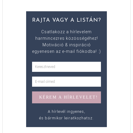
RAJTA VAGY A LISTÁN?
Csatlakozz a hírlevelem
harmincezres közösségéhez!
Motiváció & inspiráció
egyenesen az e-mail fiókodba! :)
A hírlevél ingyenes,
és bármikor leiratkozhatsz.