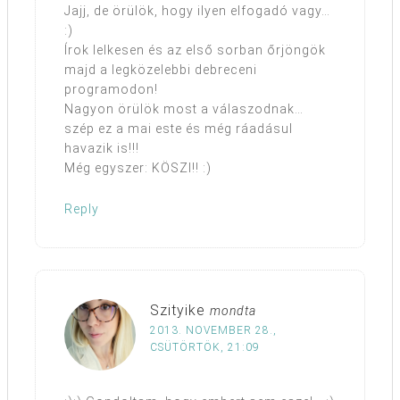
Jajj, de örülök, hogy ilyen elfogadó vagy…
:)
Írok lelkesen és az első sorban őrjöngök
majd a legközelebbi debreceni
programodon!
Nagyon örülök most a válaszodnak…
szép ez a mai este és még ráadásul
havazik is!!!
Még egyszer: KÖSZI!! :)
Reply
Szityike
mondta
2013. NOVEMBER 28.,
CSÜTÖRTÖK, 21:09