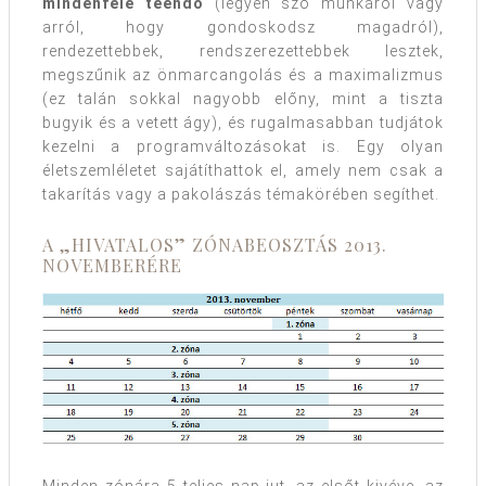
mindenféle teendő
(legyen szó munkáról vagy
arról, hogy gondoskodsz magadról),
rendezettebbek, rendszerezettebbek lesztek,
megszűnik az önmarcangolás és a maximalizmus
(ez talán sokkal nagyobb előny, mint a tiszta
bugyik és a vetett ágy), és rugalmasabban tudjátok
kezelni a programváltozásokat is. Egy olyan
életszemléletet sajátíthattok el, amely nem csak a
takarítás vagy a pakolászás témakörében segíthet.
A „HIVATALOS” ZÓNABEOSZTÁS 2013.
NOVEMBERÉRE
Minden zónára 5 teljes nap jut, az elsőt kivéve, az