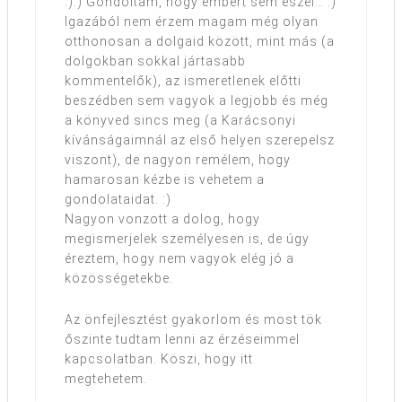
:):) Gondoltam, hogy embert sem eszel… :)
Igazából nem érzem magam még olyan
otthonosan a dolgaid között, mint más (a
dolgokban sokkal jártasabb
kommentelők), az ismeretlenek előtti
beszédben sem vagyok a legjobb és még
a könyved sincs meg (a Karácsonyi
kívánságaimnál az első helyen szerepelsz
viszont), de nagyon remélem, hogy
hamarosan kézbe is vehetem a
gondolataidat. :)
Nagyon vonzott a dolog, hogy
megismerjelek személyesen is, de úgy
éreztem, hogy nem vagyok elég jó a
közösségetekbe.
Az önfejlesztést gyakorlom és most tök
őszinte tudtam lenni az érzéseimmel
kapcsolatban. Köszi, hogy itt
megtehetem.