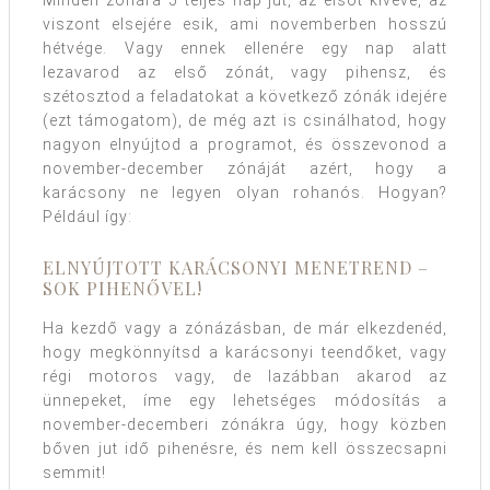
viszont elsejére esik, ami novemberben hosszú
hétvége. Vagy ennek ellenére egy nap alatt
lezavarod az első zónát, vagy pihensz, és
szétosztod a feladatokat a következő zónák idejére
(ezt támogatom), de még azt is csinálhatod, hogy
nagyon elnyújtod a programot, és összevonod a
november-december zónáját azért, hogy a
karácsony ne legyen olyan rohanós. Hogyan?
Például így:
ELNYÚJTOTT KARÁCSONYI MENETREND –
SOK PIHENŐVEL!
Ha kezdő vagy a zónázásban, de már elkezdenéd,
hogy megkönnyítsd a karácsonyi teendőket, vagy
régi motoros vagy, de lazábban akarod az
ünnepeket, íme egy lehetséges módosítás a
november-decemberi zónákra úgy, hogy közben
bőven jut idő pihenésre, és nem kell összecsapni
semmit!