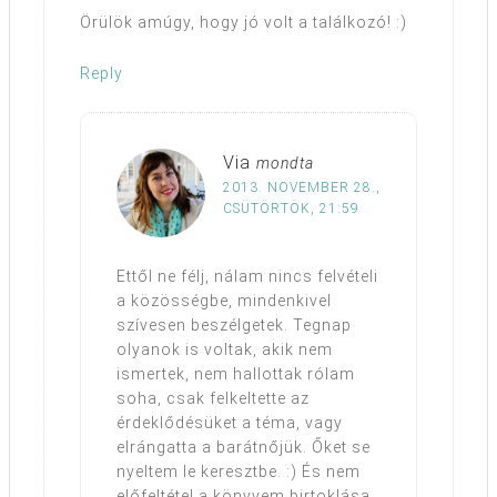
Örülök amúgy, hogy jó volt a találkozó! :)
Reply
Via
mondta
2013. NOVEMBER 28.,
CSÜTÖRTÖK, 21:59
Ettől ne félj, nálam nincs felvételi
a közösségbe, mindenkivel
szívesen beszélgetek. Tegnap
olyanok is voltak, akik nem
ismertek, nem hallottak rólam
soha, csak felkeltette az
érdeklődésüket a téma, vagy
elrángatta a barátnőjük. Őket se
nyeltem le keresztbe. :) És nem
előfeltétel a könyvem birtoklása