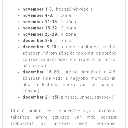
november 1-3.:
hosszú hétvége :)
november 4-8.:
1. zóna
november 11-15.:
2. zóna
november 18-22.:
3. zóna
november 25-29.:
4. zóna
december 2-6.:
5. zóna
december 9-13.:
utolsó simítások az 1-3.
zónában (három zóna öt nap alatt, az apróbb
zónákat válaszd ezekre a napokra, pl. fürdő,
hálószoba)
december 16-20.:
utolsó simítások a 4-5.
zónában (ide vedd a nagyobb mumusokat,
ahol a legtöbb munka van, pl. nappali,
konyha)
december 21-től:
pihenés, ünnep, egyebek :)
Utolsó simítás lehet mindenféle olyan látványos
takarítás, amire szükség van még egyszer
(többször) az ünnepek előtt: portörlés,