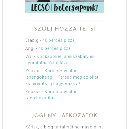
SZÓLJ HOZZÁ TE IS!
Erabig
-
40 perces pizza
Angi
-
40 perces pizza
Vivi
-
Kockapóker játékszabály és
nyomtatható táblázat
Zsuzsa
-
Karácsony utáni
lehangoltság – Keresd meg az okát,
és teremts új hagyományt!
Zsuzsa
-
Karácsony utáni
romeltakarítás
JOGI NYILATKOZATOK
Kérlek, a blog tartalmát ne másold, ne