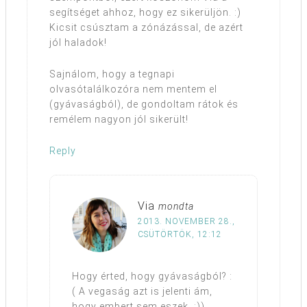
segítséget ahhoz, hogy ez sikerüljön. :)
Kicsit csúsztam a zónázással, de azért
jól haladok!
Sajnálom, hogy a tegnapi
olvasótalálkozóra nem mentem el
(gyávaságból), de gondoltam rátok és
remélem nagyon jól sikerült!
Reply
Via
mondta
2013. NOVEMBER 28.,
CSÜTÖRTÖK, 12:12
Hogy érted, hogy gyávaságból? :
( A vegaság azt is jelenti ám,
hogy embert sem eszek. :))