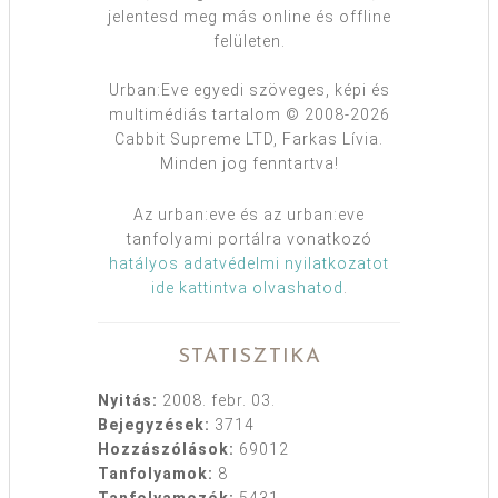
jelentesd meg más online és offline
felületen.
Urban:Eve egyedi szöveges, képi és
multimédiás tartalom © 2008-2026
Cabbit Supreme LTD, Farkas Lívia.
Minden jog fenntartva!
Az urban:eve és az urban:eve
tanfolyami portálra vonatkozó
hatályos adatvédelmi nyilatkozatot
ide kattintva olvashatod
.
STATISZTIKA
Nyitás:
2008. febr. 03.
Bejegyzések:
3714
Hozzászólások:
69012
Tanfolyamok:
8