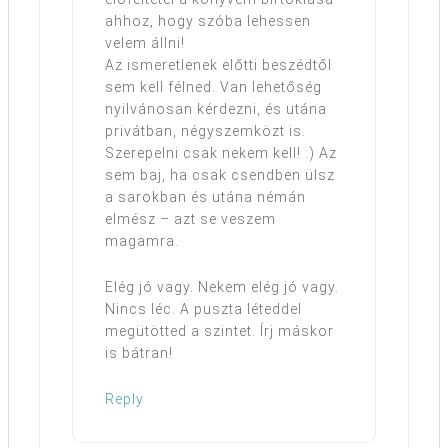
ahhoz, hogy szóba lehessen
velem állni!
Az ismeretlenek előtti beszédtől
sem kell félned. Van lehetőség
nyilvánosan kérdezni, és utána
privátban, négyszemközt is.
Szerepelni csak nekem kell! :) Az
sem baj, ha csak csendben ülsz
a sarokban és utána némán
elmész – azt se veszem
magamra.
Elég jó vagy. Nekem elég jó vagy.
Nincs léc. A puszta léteddel
megütötted a szintet. Írj máskor
is bátran!
Reply