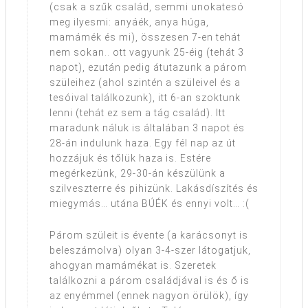
(csak a szűk család, semmi unokatesó
meg ilyesmi: anyáék, anya húga,
mamámék és mi), összesen 7-en tehát
nem sokan.. ott vagyunk 25-éig (tehát 3
napot), ezután pedig átutazunk a párom
szüleihez (ahol szintén a szüleivel és a
tesóival találkozunk), itt 6-an szoktunk
lenni (tehát ez sem a tág család). Itt
maradunk náluk is általában 3 napot és
28-án indulunk haza. Egy fél nap az út
hozzájuk és tőlük haza is. Estére
megérkezünk, 29-30-án készülünk a
szilveszterre és pihizünk. Lakásdíszítés és
miegymás… utána BÚÉK és ennyi volt… :(
Párom szüleit is évente (a karácsonyt is
beleszámolva) olyan 3-4-szer látogatjuk,
ahogyan mamámékat is. Szeretek
találkozni a párom családjával is és ő is
az enyémmel (ennek nagyon örülök), így