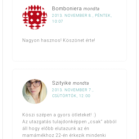
Bomboniera
mondta
2013. NOVEMBER 8., PÉNTEK,
10:07
Nagyon hasznos! Köszönet érte!
Szityike
mondta
2013. NOVEMBER 7.,
CSÜTÖRTÖK, 12:00
Köszi szépen a gyors ötleteket! :)
Az utazgatás tulajdonképpen „csak” abból
áll hogy előbb elutazunk az én
mamámékhoz 22-én érkezik mindenki