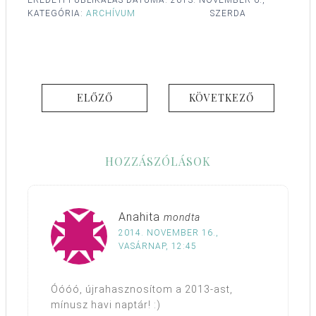
EREDETI PUBLIKÁLÁS DÁTUMA:
2013. NOVEMBER 6.,
KATEGÓRIA:
ARCHÍVUM
SZERDA
ELŐZŐ
KÖVETKEZŐ
HOZZÁSZÓLÁSOK
Anahita
mondta
2014. NOVEMBER 16.,
VASÁRNAP, 12:45
Óóóó, újrahasznosítom a 2013-ast,
mínusz havi naptár! :)