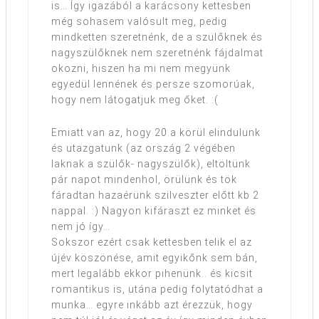
is… Így igazából a karácsony kettesben
még sohasem valósult meg, pedig
mindketten szeretnénk, de a szülőknek és
nagyszülőknek nem szeretnénk fájdalmat
okozni, hiszen ha mi nem megyünk
egyedül lennének és persze szomorúak,
hogy nem látogatjuk meg őket. :(
Emiatt van az, hogy 20.a körül elindulunk
és utazgatunk (az ország 2 végében
laknak a szülők- nagyszülők), eltöltünk
pár napot mindenhol, örülünk és tök
fáradtan hazaérünk szilveszter előtt kb 2
nappal. :) Nagyon kifáraszt ez minket és
nem jó így…
Sokszor ezért csak kettesben telik el az
újév köszönése, amit egyikőnk sem bán,
mert legalább ekkor pihenünk.. és kicsit
romantikus is, utána pedig folytatódhat a
munka… egyre inkább azt érezzük, hogy