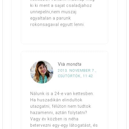
ki ki ment a sajat csaladjahoz
unnepelni,nem muszaj
egyaltalan a parunk
rokonsagaval egyutt lenni.
Via
mondta
2013. NOVEMBER 7.,
CSÜTÖRTÖK, 11:42
Nálunk is a 24-e van kettesben.
Ha huszadikán elindultok
utazgatni, félúton nem tudtok
hazamenni, aztán folytatni?
Vagy év közben is néha
betervezni egy-egy látogatást, és