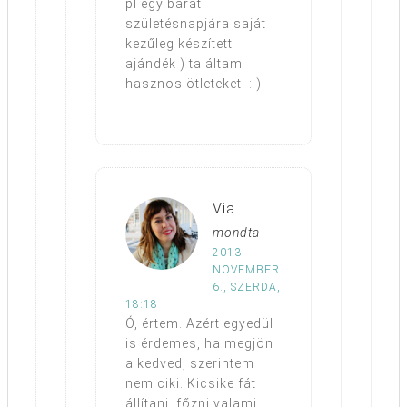
pl egy barát
születésnapjára saját
kezűleg készített
ajándék ) találtam
hasznos ötleteket. : )
Via
mondta
2013.
NOVEMBER
6., SZERDA,
18:18
Ó, értem. Azért egyedül
is érdemes, ha megjön
a kedved, szerintem
nem ciki. Kicsike fát
állítani, főzni valami