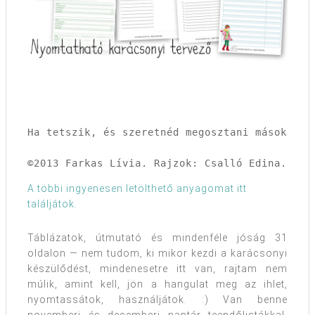
Ha tetszik, és szeretnéd megosztani másokkal,
©2013 Farkas Lívia. Rajzok: Csalló Edina. Min
A többi ingyenesen letölthető anyagomat itt
találjátok.
Táblázatok, útmutató és mindenféle jóság 31
oldalon — nem tudom, ki mikor kezdi a karácsonyi
készülődést, mindenesetre itt van, rajtam nem
múlik, amint kell, jön a hangulat meg az ihlet,
nyomtassátok, használjátok. :) Van benne