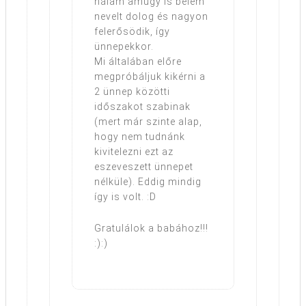
nálam amúgy is belém
nevelt dolog és nagyon
felerősödik, így
ünnepekkor.
Mi általában előre
megpróbáljuk kikérni a
2 ünnep közötti
időszakot szabinak
(mert már szinte alap,
hogy nem tudnánk
kivitelezni ezt az
eszeveszett ünnepet
nélküle). Eddig mindig
így is volt. :D
Gratulálok a babához!!!
:):)