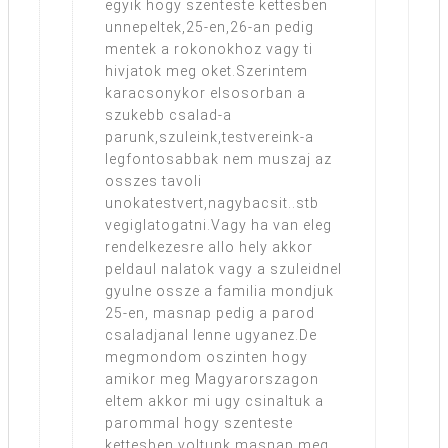
egyik hogy szenteste kettesben
unnepeltek,25-en,26-an pedig
mentek a rokonokhoz vagy ti
hivjatok meg oket.Szerintem
karacsonykor elsosorban a
szukebb csalad-a
parunk,szuleink,testvereink-a
legfontosabbak nem muszaj az
osszes tavoli
unokatestvert,nagybacsit..stb
vegiglatogatni.Vagy ha van eleg
rendelkezesre allo hely akkor
peldaul nalatok vagy a szuleidnel
gyulne ossze a familia mondjuk
25-en, masnap pedig a parod
csaladjanal lenne ugyanez.De
megmondom oszinten hogy
amikor meg Magyarorszagon
eltem akkor mi ugy csinaltuk a
parommal hogy szenteste
kettesben voltunk masnap meg