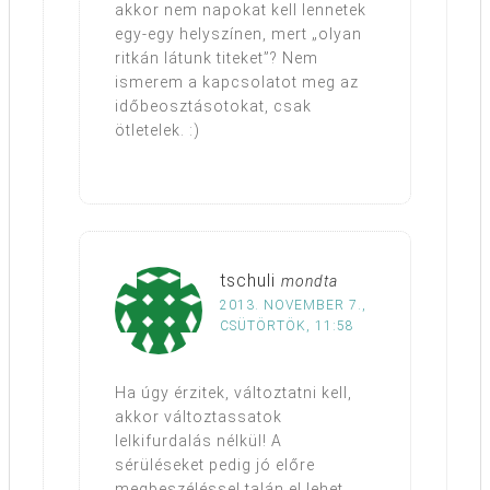
akkor nem napokat kell lennetek
egy-egy helyszínen, mert „olyan
ritkán látunk titeket”? Nem
ismerem a kapcsolatot meg az
időbeosztásotokat, csak
ötletelek. :)
tschuli
mondta
2013. NOVEMBER 7.,
CSÜTÖRTÖK, 11:58
Ha úgy érzitek, változtatni kell,
akkor változtassatok
lelkifurdalás nélkül! A
sérüléseket pedig jó előre
megbeszéléssel talán el lehet