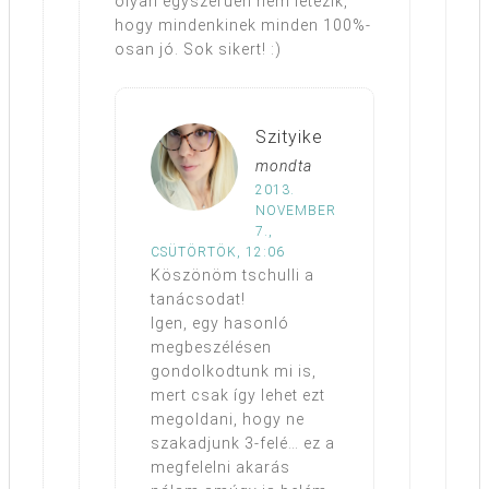
olyan egyszerűen nem létezik,
hogy mindenkinek minden 100%-
osan jó. Sok sikert! :)
Szityike
mondta
2013.
NOVEMBER
7.,
CSÜTÖRTÖK, 12:06
Köszönöm tschulli a
tanácsodat!
Igen, egy hasonló
megbeszélésen
gondolkodtunk mi is,
mert csak így lehet ezt
megoldani, hogy ne
szakadjunk 3-felé… ez a
megfelelni akarás