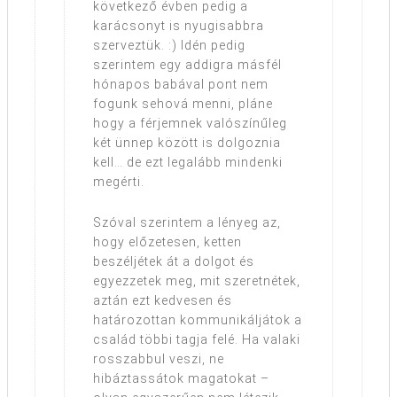
következő évben pedig a
karácsonyt is nyugisabbra
szerveztük. :) Idén pedig
szerintem egy addigra másfél
hónapos babával pont nem
fogunk sehová menni, pláne
hogy a férjemnek valószínűleg
két ünnep között is dolgoznia
kell… de ezt legalább mindenki
megérti.
Szóval szerintem a lényeg az,
hogy előzetesen, ketten
beszéljétek át a dolgot és
egyezzetek meg, mit szeretnétek,
aztán ezt kedvesen és
határozottan kommunikáljátok a
család többi tagja felé. Ha valaki
rosszabbul veszi, ne
hibáztassátok magatokat –