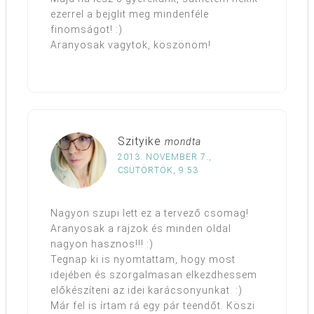
ezerrel a bejglit meg mindenféle
finomságot! :)
Aranyosak vagytok, köszönöm!
Szityike
mondta
2013. NOVEMBER 7.,
CSÜTÖRTÖK, 9:53
Nagyon szupi lett ez a tervező csomag!
Aranyosak a rajzok és minden oldal
nagyon hasznos!!! :)
Tegnap ki is nyomtattam, hogy most
idejében és szorgalmasan elkezdhessem
előkészíteni az idei karácsonyunkat. :)
Már fel is írtam rá egy pár teendőt. Köszi