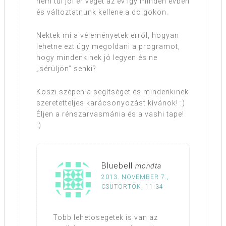
nem túl jól ér véget az év így minden évben
és változtatnunk kellene a dolgokon.
Nektek mi a véleményetek erről, hogyan
lehetne ezt úgy megoldani a programot,
hogy mindenkinek jó legyen és ne
„sérüljön” senki?
Köszi szépen a segítséget és mindenkinek
szeretetteljes karácsonyozást kívánok! :)
Éljen a rénszarvasmánia és a vashi tape!
:)
Bluebell
mondta
2013. NOVEMBER 7.,
CSÜTÖRTÖK, 11:34
Tobb lehetosegetek is van:az