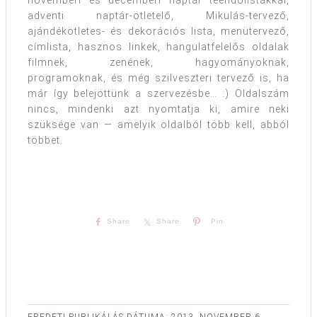
novemberi és decemberi naptár teendőlistákkal,
adventi naptár-ötletelő, Mikulás-tervező,
ajándékötletes- és dekorációs lista, menütervező,
címlista, hasznos linkek, hangulatfelelős oldalak
filmnek, zenének, hagyományoknak,
programoknak, és még szilveszteri tervező is, ha
már így belejöttünk a szervezésbe… :) Oldalszám
nincs, mindenki azt nyomtatja ki, amire neki
szüksége van — amelyik oldalból több kell, abból
többet.
Share
Share
Pin