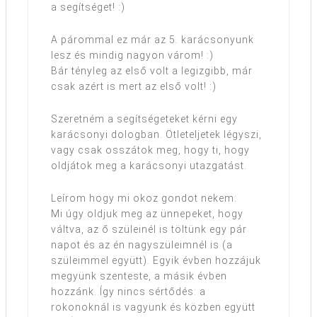
a segítséget! :)
A párommal ez már az 5. karácsonyunk
lesz és mindig nagyon várom! :)
Bár tényleg az első volt a legizgibb, már
csak azért is mert az első volt! :)
Szeretném a segítségeteket kérni egy
karácsonyi dologban. Ötleteljetek légyszi,
vagy csak osszátok meg, hogy ti, hogy
oldjátok meg a karácsonyi utazgatást.
Leírom hogy mi okoz gondot nekem:
Mi úgy oldjuk meg az ünnepeket, hogy
váltva, az ő szüleinél is töltünk egy pár
napot és az én nagyszüleimnél is (a
szüleimmel együtt). Egyik évben hozzájuk
megyünk szenteste, a másik évben
hozzánk. Így nincs sértődés: a
rokonoknál is vagyunk és közben együtt