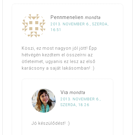
Pennmenelien
mondta
2013. NOVEMBER 6., SZERDA,
16:51
Köszi, ez most nagyon jól jött! Épp
hétvégén kezdtem el összeírni az
ötleteimet, ugyanis ez lesz az első
karácsony a saját lakásomban! :)
Via
mondta
2013. NOVEMBER 6.,
SZERDA, 18:26
Jó készülődést! :)