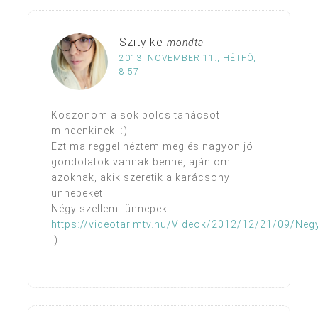
Szityike
mondta
2013. NOVEMBER 11., HÉTFŐ,
8:57
Köszönöm a sok bölcs tanácsot
mindenkinek. :)
Ezt ma reggel néztem meg és nagyon jó
gondolatok vannak benne, ajánlom
azoknak, akik szeretik a karácsonyi
ünnepeket:
Négy szellem- ünnepek
https://videotar.mtv.hu/Videok/2012/12/21/09/Ne
:)