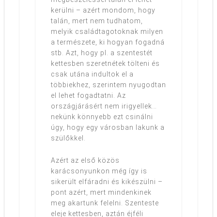
kerülni – azért mondom, hogy
talán, mert nem tudhatom,
melyik családtagotoknak milyen
a természete, ki hogyan fogadná
stb. Azt, hogy pl. a szentestét
kettesben szeretnétek tölteni és
csak utána indultok el a
többiekhez, szerintem nyugodtan
el lehet fogadtatni. Az
országjárásért nem irigyellek…
nekünk könnyebb ezt csinálni
úgy, hogy egy városban lakunk a
szülőkkel.
Azért az első közös
karácsonyunkon még így is
sikerült elfáradni és kikészülni –
pont azért, mert mindenkinek
meg akartunk felelni. Szenteste
eleje kettesben, aztán éjféli