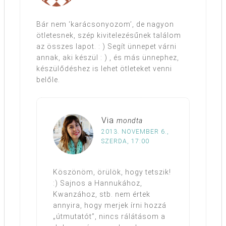
Bár nem ‘karácsonyozom’, de nagyon
ötletesnek, szép kivitelezésűnek találom
az összes lapot. : ) Segít ünnepet várni
annak, aki készül : ) , és más ünnephez,
készülődéshez is lehet ötleteket venni
belőle.
Via
mondta
2013. NOVEMBER 6.,
SZERDA, 17:00
Köszönöm, örülök, hogy tetszik!
:) Sajnos a Hannukához,
Kwanzához, stb. nem értek
annyira, hogy merjek írni hozzá
„útmutatót”, nincs rálátásom a