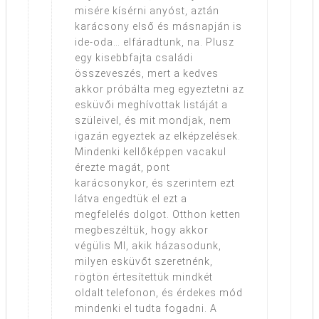
misére kísérni anyóst, aztán
karácsony első és másnapján is
ide-oda… elfáradtunk, na. Plusz
egy kisebbfajta családi
összeveszés, mert a kedves
akkor próbálta meg egyeztetni az
esküvői meghívottak listáját a
szüleivel, és mit mondjak, nem
igazán egyeztek az elképzelések.
Mindenki kellőképpen vacakul
érezte magát, pont
karácsonykor, és szerintem ezt
látva engedtük el ezt a
megfelelés dolgot. Otthon ketten
megbeszéltük, hogy akkor
végülis MI, akik házasodunk,
milyen esküvőt szeretnénk,
rögtön értesítettük mindkét
oldalt telefonon, és érdekes mód
mindenki el tudta fogadni. A