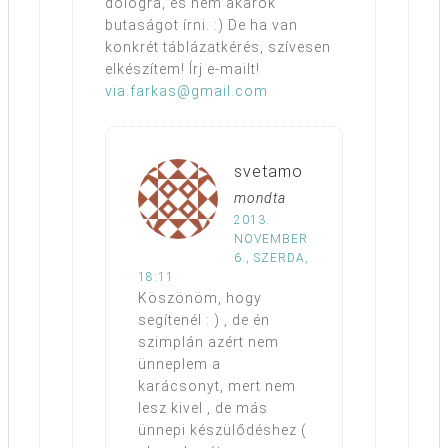
dologra, és nem akarok
butaságot írni. :) De ha van
konkrét táblázatkérés, szívesen
elkészítem! Írj e-mailt!
via.farkas@gmail.com
svetamo
mondta
2013.
NOVEMBER
6., SZERDA,
18:11
Köszönöm, hogy
segítenél : ) , de én
szimplán azért nem
ünneplem a
karácsonyt, mert nem
lesz kivel , de más
ünnepi készülődéshez (