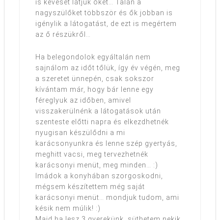
is keveset látjuk őket… Talán a
nagyszülőket többször és ők jobban is
igénylik a látogatást, de ezt is megértem
az ő részükről…
Ha belegondolok egyáltalán nem
sajnálom az időt tőlük, így év végén, meg
a szeretet ünnepén, csak sokszor
kívántam már, hogy bár lenne egy
féreglyuk az időben, amivel
visszakerülnénk a látogatások után
szenteste előtti napra és elkezdhetnék
nyugisan készülődni a mi
karácsonyunkra és lenne szép gyertyás,
meghitt vacsi, meg tervezhetnék
karácsonyi menüt, meg minden… :)
Imádok a konyhában szorgoskodni,
mégsem készítettem még saját
karácsonyi menüt… mondjuk tudom, ami
késik nem múlik! :)
Majd ha lesz 3 gyerekünk, süthetem nekik