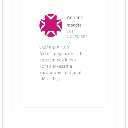
Anahita
mondta
2014.
NOVEMBER
16.,
VASÁRNAP, 13:01
Akkor megvárom… :D
asszem egy kicsit
korán érkezett a
karácsonyi hangulat
idén… :D ;)