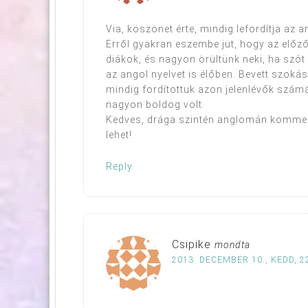
Via, köszönet érte, mindig lefordítja az
Erről gyakran eszembe jut, hogy az elő
diákok, és nagyon örültünk neki, ha szót
az angol nyelvet is élőben. Bevett szoká
mindig fordítottuk azon jelenlévők számár
nagyon boldog volt.
Kedves, drága szintén anglomán kommentel
lehet!
Reply
Csipike
mondta
2013. DECEMBER 10., KEDD, 2