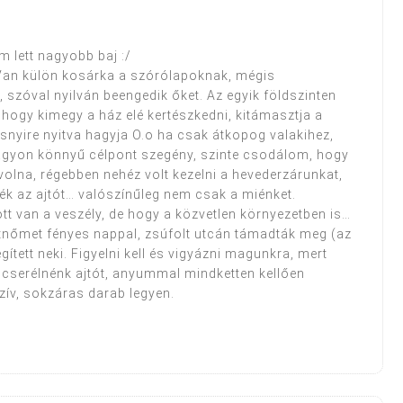
m lett nagyobb baj :/
. Van külön kosárka a szórólapoknak, mégis
szóval nyilván beengedik őket. Az egyik földszinten
 hogy kimegy a ház elé kertészkedni, kitámasztja a
résnyire nyitva hagyja O.o ha csak átkopog valakihez,
 Nagyon könnyű célpont szegény, szinte csodálom, hogy
volna, régebben nehéz volt kezelni a hevederzárunkat,
ték az ajtót… valószínűleg nem csak a miénket.
t van a veszély, de hogy a közvetlen környezetben is…
nőmet fényes nappal, zsúfolt utcán támadták meg (az
ített neki. Figyelni kell és vigyázni magunkra, mert
 cserélnénk ajtót, anyummal mindketten kellően
ív, sokzáras darab legyen.