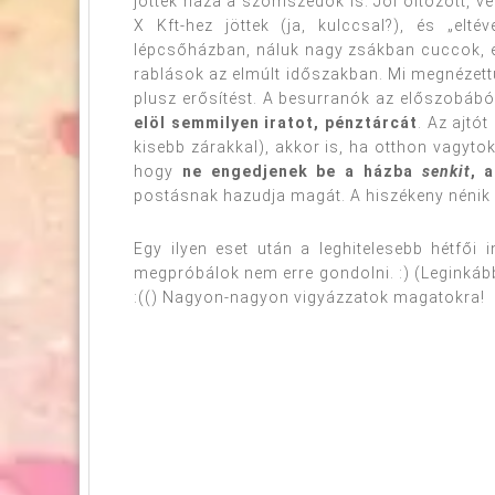
jöttek haza a szomszédok is. Jól öltözött, ve
X Kft-hez jöttek (ja, kulccsal?), és „el
lépcsőházban, náluk nagy zsákban cuccok, és
rablások az elmúlt időszakban. Mi megnézettük
plusz erősítést. A besurranók az előszobából
elöl semmilyen iratot, pénztárcát
. Az ajtó
kisebb zárakkal), akkor is, ha otthon vagyt
hogy
ne engedjenek be a házba
senkit
, 
postásnak hazudja magát. A hiszékeny nénik a
Egy ilyen eset után a leghitelesebb hétfői
megpróbálok nem erre gondolni. :) (Leginkáb
:(() Nagyon-nagyon vigyázzatok magatokra!