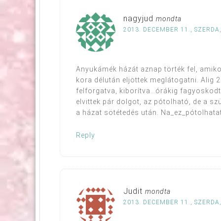
nagyjud
mondta
2013. DECEMBER 11., SZERDA,
Anyukámék házát aznap törték fel, amikor
kora délután eljöttek meglátogatni. Alig 
felforgatva, kiborítva…órákig fagyoskodt
elvittek pár dolgot, az pótolható, de a s
a házat sötétedés után. Na_ez_pótolhata
Reply
Judit
mondta
2013. DECEMBER 11., SZERDA,