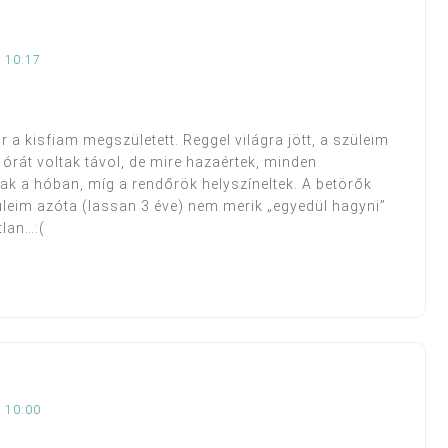
 10:17
 a kisfiam megszületett. Reggel világra jött, a szüleim
2 órát voltak távol, de mire hazaértek, minden
ak a hóban, míg a rendőrök helyszíneltek. A betörők
züleim azóta (lassan 3 éve) nem merik „egyedül hagyni”
tlan…:(
 10:00