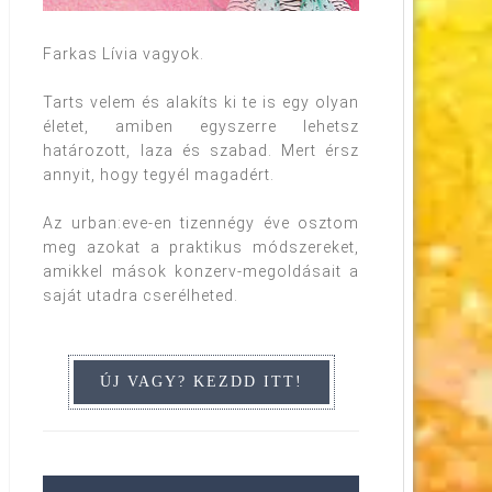
Farkas Lívia vagyok.
Tarts velem és alakíts ki te is egy olyan
életet, amiben egyszerre lehetsz
határozott, laza és szabad. Mert érsz
annyit, hogy tegyél magadért.
Az urban:eve-en tizennégy éve osztom
meg azokat a praktikus módszereket,
amikkel mások konzerv-megoldásait a
saját utadra cserélheted.