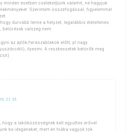
y minden esetben cselekedjünk valamit, ne hagyjuk
elekményeket. Szerintem összefogással, figyelemmel
zet.
ogy durvább lenne a helyzet, legalábbis életellenes
, betörések valszeg nem.
yni az ajtók/teraszablakok előtt, pl nagy
uszibicikli), ilyesmi. A reszkessetek betörők meg
csit)
D, 22:35
, hogy a lakóközösségnek kell együttes erővel
dünk be idegeneket, mert én hiába vagyok tök