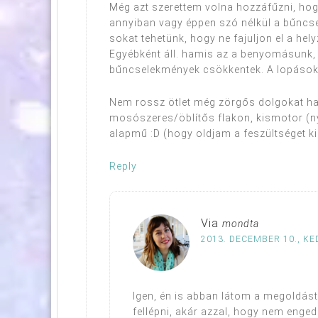
Még azt szerettem volna hozzáfűzni, hog
annyiban vagy éppen szó nélkül a bűncs
sokat tehetünk, hogy ne fajuljon el a hely
Egyébként áll. hamis az a benyomásunk, h
bűncselekmények csökkentek. A lopások
Nem rossz ötlet még zörgős dolgokat hag
mosószeres/öblítős flakon, kismotor (ny
alapmű :D (hogy oldjam a feszültséget ki
Reply
Via
mondta
2013. DECEMBER 10., KED
Igen, én is abban látom a megoldást
fellépni, akár azzal, hogy nem enge