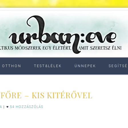
OTTHON
TEST&LÉLEK
ÜNNEPEK
SEGÍTSÉ
TFŐRE – KIS KITÉRŐVEL
IA
|
54 HOZZÁSZÓLÁS