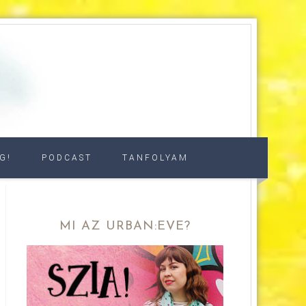
G!
PODCAST
TANFOLYAM
MI AZ URBAN:EVE?