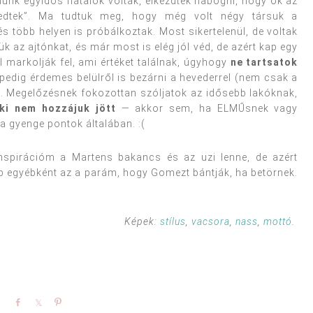
lünk egyidős fiatalok voltak, elkezdtek habogni, hogy ők az
tévedtek”. Ma tudtuk meg, hogy még volt négy társuk a
 több helyen is próbálkoztak. Most sikertelenül, de voltak
 az ajtónkat, és már most is elég jól véd, de azért kap egy
 markolják fel, ami értéket találnak, úgyhogy
ne tartsatok
t pedig érdemes belülről is bezárni a hevederrel (nem csak a
ok. Megelőzésnek fokozottan szóljatok az idősebb lakóknak,
aki nem hozzájuk jött
— akkor sem, ha ELMŰsnek vagy
 gyenge pontok általában. :(
 inspirációm a Martens bakancs és az uzi lenne, de azért
b egyébként az a parám, hogy Gomezt bántják, ha betörnek.
Képek:
stílus
,
vacsora
,
nass
,
mottó
.
Share
Share
Pin