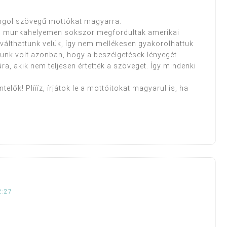
 angol szövegű mottókat magyarra.
ző munkahelyemen sokszor megfordultak amerikai
 válthattunk velük, így nem mellékesen gyakorolhattuk
sunk volt azonban, hogy a beszélgetések lényegét
a, akik nem teljesen értették a szöveget. Így mindenki
ők! Plíííz, írjátok le a mottóitokat magyarul is, ha
2:27