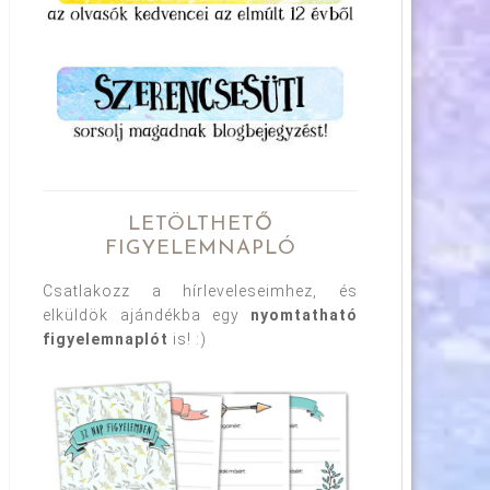
LETÖLTHETŐ
FIGYELEMNAPLÓ
Csatlakozz a hírleveleseimhez, és
elküldök ajándékba egy
nyomtatható
figyelemnaplót
is! :)