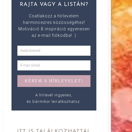
RAJTA VAGY A LISTÁN?
Csatlakozz a hírlevelem
harmincezres közösségéhez!
Motiváció & inspiráció egyenesen
az e-mail fiókodba! :)
A hírlevél ingyenes,
és bármikor leiratkozhatsz.
ITT IS TALÁLKOZHATTÁL