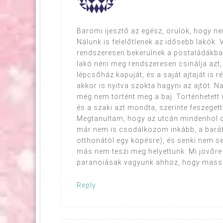
Baromi ijesztő az egész, örülök, hogy ne
Nálunk is felelőtlenek az idősebb lakók
rendszeresen bekerülnek a postaládákba, 
lakó néni meg rendszeresen csinálja azt,
lépcsőház kapuját, és a saját ajtaját is 
akkor is nyitva szokta hagyni az ajtót.
még nem történt meg a baj. Történhetett 
és a szaki azt mondta, szerinte feszeget
Megtanultam, hogy az utcán mindenhol ot
már nem is csodálkozom inkább, a barát
otthonától egy köpésre), és senki nem seg
más nem teszi meg helyettünk. Mi jövőre
paranoiásak vagyunk ahhoz, hogy massz
Reply