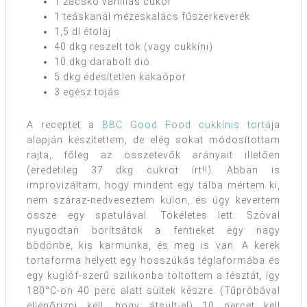
1 zacskó vaníliás cukor
1 teáskanál mézeskalács fűszerkeverék
1,5 dl étolaj
40 dkg reszelt tök (vagy cukkíni)
10 dkg darabolt dió
5 dkg édesítetlen kakaópor
3 egész tojás
A receptet a
BBC Good Food cukkínis tortá
ja
alapján készítettem, de elég sokat módosítottam
rajta, főleg az összetevők arányait illetően
(eredetileg 37 dkg cukrot írt!!). Abban is
improvizáltam, hogy mindent egy tálba mértem ki,
nem száraz-nedveseztem külön, és úgy kevertem
össze egy spatulával. Tökéletes lett. Szóval
nyugodtan borítsátok a fentieket egy nagy
bödönbe, kis karmunka, és meg is van. A kerek
tortaforma helyett egy hosszúkás téglaformába és
egy kuglóf-szerű szilikonba töltöttem a tésztát, így
180°C-on 40 perc alatt sültek készre. (Tűpróbával
ellenőrizni kell, hogy átsült-e!) 10 percet kell