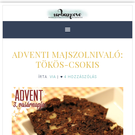
ADVENTI MAJSZOLNIVALÓ:
TÖKÖS-CSOKIS
ÍRTA:
VIA
|
4 HOZZÁSZÓLÁS