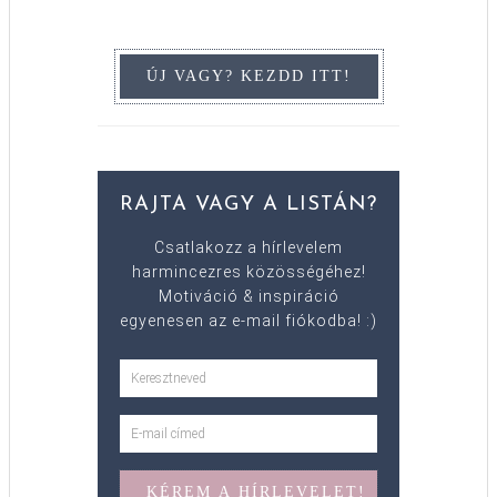
RAJTA VAGY A LISTÁN?
Csatlakozz a hírlevelem
harmincezres közösségéhez!
Motiváció & inspiráció
egyenesen az e-mail fiókodba! :)