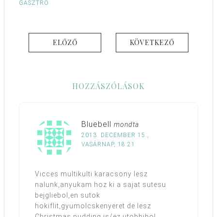
GASZTRO
ELŐZŐ
KÖVETKEZŐ
HOZZÁSZÓLÁSOK
Bluebell
mondta
2013. DECEMBER 15.,
VASÁRNAP, 18:21
Vicces multikulti karacsony lesz
nalunk,anyukam hoz ki a sajat sutesu
bejgliebol,en sutok
hokiflit,gyumolcskenyeret de lesz
Christmas pudding is/ez utobbibol