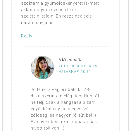
szoktam a gyumolcskenyeret is-mert
akkor nagyon szepen lehet
szeletelni,talalni.En reszelnek bele
narancshejat is.
Reply
Via
mondta
2013. DECEMBER 15.,
VASÁRNAP, 18:21
Jó lehet a vaj, próbáld ki, 7-8
deka szerintem elég. A cukkinitől
ne félj, csak a hangzása bizarr,
egyébként egy semleges ízű
zöldség, és nagyon jó sütibe! :)
Az enyémben a kint squash-nak
hívott tök van. :)