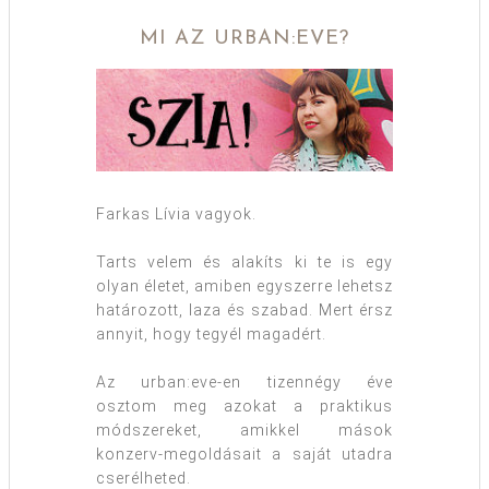
MI AZ URBAN:EVE?
Farkas Lívia vagyok.
Tarts velem és alakíts ki te is egy
olyan életet, amiben egyszerre lehetsz
határozott, laza és szabad. Mert érsz
annyit, hogy tegyél magadért.
Az urban:eve-en tizennégy éve
osztom meg azokat a praktikus
módszereket, amikkel mások
konzerv-megoldásait a saját utadra
cserélheted.