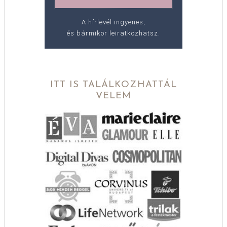
A hírlevél ingyenes,
és bármikor leiratkozhatsz.
ITT IS TALÁLKOZHATTÁL
VELEM