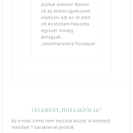
azokat utalom/.Nalam
ok az etalon,igyekszem
utanozni azt az izt amit
ott kostoltam.Havonta
egyszer mindig
elmegyek
„tanulmanyutra”hozzajuk.
VÉLEMÉNY, HOZZÁSZÓLÁS?
Az e-mail címet nem tesszük közzé.
A kötelező
mezőket
*
karakterrel jelöltük