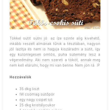
Tökkel sütit sütni jó: az íze szinte alig kivehető,
inkább reszelt almának tűnik a tésztában, nagyon
jól lazítja és nem is hagyja kiszáradni a sütit, így
egy különlegesen omlós, puha sütemény lesz a
végeredmény. Aki nem szereti a tököt, annak meg
nem kell elárulni, hogy mi van benne. Nem jön rá. :P
Hozzávalók
35 dkg liszt
fél csomag sütőpor
egy nagy csipet só
25 dkg kristálycukor