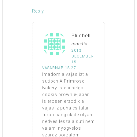
Reply
Bluebell
mondta
2013.
DECEMBER
15.,
VASÁRNAP, 18:27
Imadom a vajas izt a
sutiben.A Primrose
Bakery isteni belga
csokis brownie-jaban
is erosen erzodik a
vajas iz puha es talan
furan hangzik de olyan
nedves lesza a suti nem
valami nyogvelos
szaraz borzalom