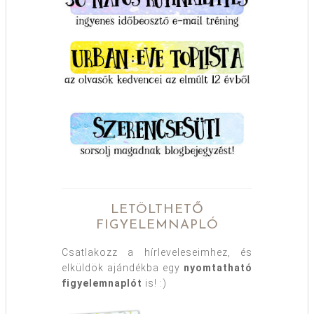
LETÖLTHETŐ
FIGYELEMNAPLÓ
Csatlakozz a hírleveleseimhez, és
elküldök ajándékba egy
nyomtatható
figyelemnaplót
is! :)