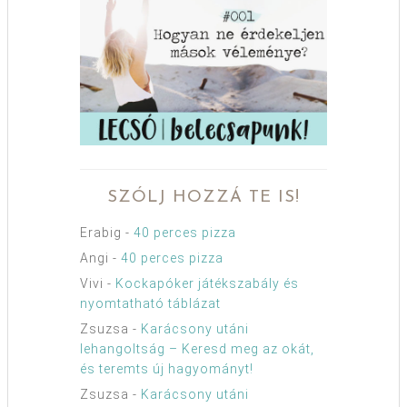
SZÓLJ HOZZÁ TE IS!
Erabig
-
40 perces pizza
Angi
-
40 perces pizza
Vivi
-
Kockapóker játékszabály és
nyomtatható táblázat
Zsuzsa
-
Karácsony utáni
lehangoltság – Keresd meg az okát,
és teremts új hagyományt!
Zsuzsa
-
Karácsony utáni