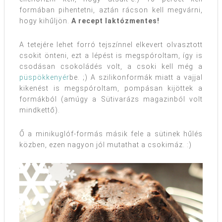
formában pihentetni, aztán rácson kell megvárni,
hogy kihűljön.
A recept laktózmentes!
A tetejére lehet forró tejszínnel elkevert olvasztott
csokit önteni, ezt a lépést is megspóroltam, így is
csodásan csokoládés volt, a csoki kell még a
püspökkenyér
be. ;) A szilikonformák miatt a vajjal
kikenést is megspóroltam, pompásan kijöttek a
formákból (amúgy a Sütivarázs magazinból volt
mindkettő).
Ő a minikuglóf-formás másik fele a sütinek hűlés
közben, ezen nagyon jól mutathat a csokimáz. :)