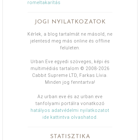
romeltakarítás
JOGI NYILATKOZATOK
Kérlek, a blog tartalmát ne másold, ne
jelentesd meg más online és offline
felületen.
Urban:Eve egyedi szöveges, képi és
multimédiás tartalom © 2008-2026
Cabbit Supreme LTD, Farkas Lívia.
Minden jog fenntartva!
Az urban:eve és az urban:eve
tanfolyami portálra vonatkozó
hatályos adatvédelmi nyilatkozatot
ide kattintva olvashatod
.
STATISZTIKA