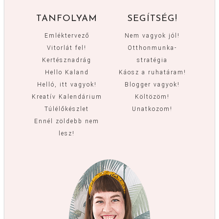
TANFOLYAM
SEGÍTSÉG!
Emléktervező
Nem vagyok jól!
Vitorlát fel!
Otthonmunka-
Kertésznadrág
stratégia
Hello Kaland
Káosz a ruhatáram!
Helló, itt vagyok!
Blogger vagyok!
Kreatív Kalendárium
Költözöm!
Túlélőkészlet
Unatkozom!
Ennél zöldebb nem
lesz!