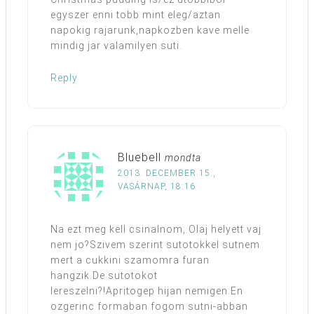
egyszer enni tobb mint eleg/aztan
napokig rajarunk,napkozben kave melle
mindig jar valamilyen suti.
Reply
Bluebell
mondta
2013. DECEMBER 15.,
VASÁRNAP, 18:16
Na ezt meg kell csinalnom,.Olaj helyett vaj
nem jo?Szivem szerint sutotokkel sutnem
mert a cukkini szamomra furan
hangzik.De sutotokot
lereszelni?!Apritogep hijan nemigen.En
ozgerinc formaban fogom sutni-abban