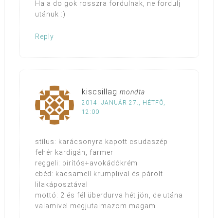
Ha a dolgok rosszra fordulnak, ne fordulj
utánuk :)
Reply
kiscsillag
mondta
2014. JANUÁR 27., HÉTFŐ,
12:00
stílus: karácsonyra kapott csudaszép
fehér kardigán, farmer
reggeli: pirítós+avokádókrém
ebéd: kacsamell krumplival és párolt
lilakáposztával
mottó: 2 és fél überdurva hét jön, de utána
valamivel megjutalmazom magam