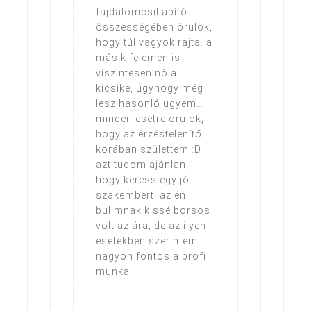
fájdalomcsillapító…
összességében örülök,
hogy túl vagyok rajta. a
másik felemen is
víszintesen nő a
kicsike, úgyhogy még
lesz hasonló ügyem…
minden esetre örülök,
hogy az érzéstelenítő
korában születtem :D
azt tudom ajánlani,
hogy keress egy jó
szakembert. az én
bulimnak kissé borsos
volt az ára, de az ilyen
esetekben szerintem
nagyon fontos a profi
munka…