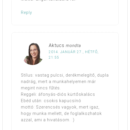
Reply
Aktucs
mondta
2014. JANUÁR 27., HÉTFŐ,
21:55
Stílus: vastag pulcsi, derékmelegítő, dupla
nadrág, mert a munkahelyemen már
megint nincs fűtés.
Reggeli: áfonyás-diós kürtőskalács
Ebéd után: csokis kapucsínó
mottó: Szerencsés vagyok, mert igaz,
hogy munka mellett, de foglalkozhatok
azzal, ami a hivatásom. :)