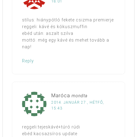
18:01
stílus: hiánypótló fekete csizma premierje
reggeli: kávé és kókuszmuffin
ebéd után: aszalt szilva
mottó: még egy kávé és mehet tovább a
nap!
Reply
Maróca
mondta
2014. JANUÁR 27., HÉTFŐ,
15:43
reggeli:tejeskávé+túró rúdi
ebéd:kacsazsíros update