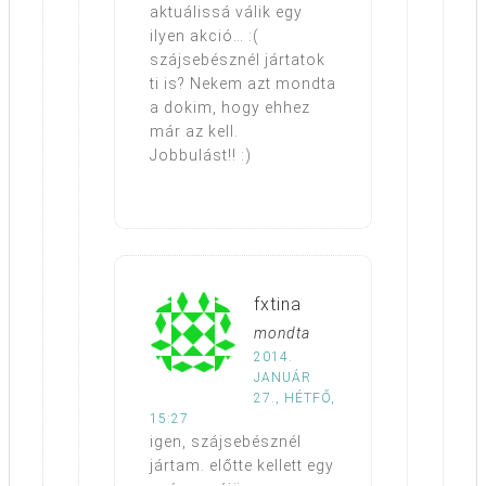
aktuálissá válik egy
ilyen akció… :(
szájsebésznél jártatok
ti is? Nekem azt mondta
a dokim, hogy ehhez
már az kell.
Jobbulást!! :)
fxtina
mondta
2014.
JANUÁR
27., HÉTFŐ,
15:27
igen, szájsebésznél
jártam. előtte kellett egy