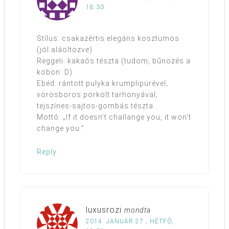
18:30
Stílus: csakazértis elegáns kosztümös
(jól aláöltözve)
Reggeli: kakaós tészta (tudom, bűnözés a
köbön :D)
Ebéd: rántott pulyka krumplipürével;
vörösboros pörkölt tarhonyával;
tejszínes-sajtos-gombás tészta…
Mottó: „If it doesn’t challange you, it won’t
change you.”
Reply
luxusrozi
mondta
2014. JANUÁR 27., HÉTFŐ,