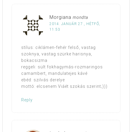
Morgiana
mondta
2014. JANUÁR 27., HÉTFŐ,
11:53
stílus: ciklámen-fehér felső, vastag
szoknya, vastag szürke harisnya,
bokacsizma
reggeli: sült fokhagymás-rozmaringos
camambert, mandulatejes kávé
ebéd: szilvás derelye
mottó: elcsenem Viáét szokás szerint;)))
Reply