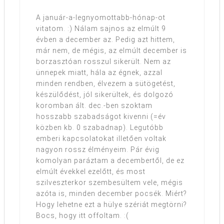
A január-a-legnyomottabb-hónap-ot
vitatom. :) Nálam sajnos az elmúlt 9
évben a december az. Pedig azt hittem,
már nem, de mégis, az elmúlt december is
borzasztóan rosszul sikerült. Nem az
ünnepek miatt, hála az égnek, azzal
minden rendben, élvezem a sütögetést,
készülődést, jól sikerültek, és dolgozó
koromban ált. dec.-ben szoktam
hosszabb szabadságot kivenni (=év
közben kb. 0 szabadnap). Legutóbb
emberi kapcsolatokat illetően voltak
nagyon rossz élményeim. Pár évig
komolyan paráztam a decembertől, de ez
elmúlt évekkel ezelőtt, és most
szilveszterkor szembesültem vele, mégis
azóta is, minden december pocsék. Miért?
Hogy lehetne ezt a hülye szériát megtörni?
Bocs, hogy itt offoltam. :(