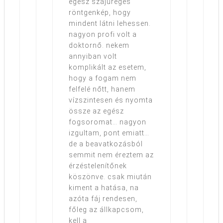
egész szájüreges
röntgenkép, hogy
mindent látni lehessen.
nagyon profi volt a
doktornő. nekem
annyiban volt
komplikált az esetem,
hogy a fogam nem
felfelé nőtt, hanem
vízszintesen és nyomta
össze az egész
fogsoromat… nagyon
izgultam, pont emiatt…
de a beavatkozásból
semmit nem éreztem az
érzéstelenítőnek
köszönve. csak miután
kiment a hatása, na
azóta fáj rendesen,
főleg az állkapcsom,
kell a