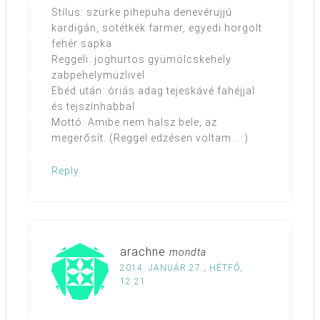
Stílus: szürke pihepuha denevérujjú
kardigán, sötétkék farmer, egyedi horgolt
fehér sapka
Reggeli: joghurtos gyümölcskehely
zabpehelymüzlivel
Ebéd után: óriás adag tejeskávé fahéjjal
és tejszínhabbal
Mottó: Amibe nem halsz bele, az
megerősít. (Reggel edzésen voltam… :)
Reply
arachne
mondta
2014. JANUÁR 27., HÉTFŐ,
12:21