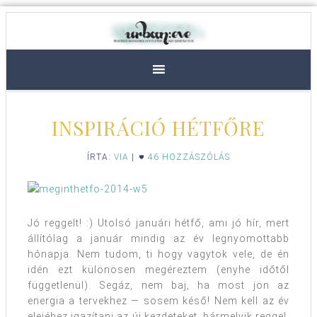
INSPIRÁCIÓ HÉTFŐRE
ÍRTA:
VIA
|
46 HOZZÁSZÓLÁS
Jó reggelt! :) Utolsó januári hétfő, ami jó hír, mert
állítólag a január mindig az év legnyomottabb
hónapja. Nem tudom, ti hogy vagytok vele, de én
idén ezt különösen megéreztem (enyhe időtől
függetlenül). Segáz, nem baj, ha most jön az
energia a tervekhez — sosem késő! Nem kell az év
elejéhez igazítani az új kezdeteket, bármelyik reggel,