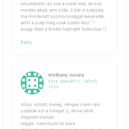
veszedelem, és sok a sötét hely, de sok
minden akad, ami szép, s bár a szépség
ma mindenütt szomorúsággal keveredik,
attól a szép még csak szebb lesz.” –
avagy éljen a Kindle highlight funkciója =)
Reply
motkany
mondta
2014. JANUÁR 27., HÉTFŐ,
13:22
stílus: kötött, meleg, réteges (nem rám
szabták ezt a hideget:)), de ha lehet
mégsem trampli.
reggeli: tükörtojás és kávé.