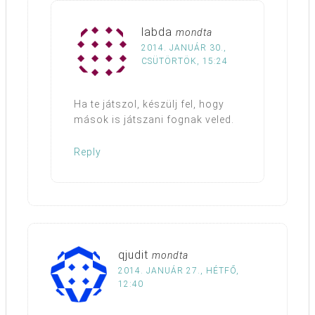
labda
mondta
2014. JANUÁR 30.,
CSÜTÖRTÖK, 15:24
Ha te játszol, készülj fel, hogy
mások is játszani fognak veled.
Reply
qjudit
mondta
2014. JANUÁR 27., HÉTFŐ,
12:40