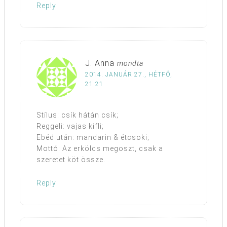
Reply
J. Anna
mondta
2014. JANUÁR 27., HÉTFŐ,
21:21
Stílus: csík hátán csík;
Reggeli: vajas kifli;
Ebéd után: mandarin & étcsoki;
Mottó: Az erkölcs megoszt, csak a
szeretet köt össze.
Reply