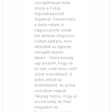
szorgalmasan tolta
össze a 6 évig
fogszabályozott
fogaimat. Szerencsére
a dokik nálam is
nagyon profik voltak,
bár amilyen idegroncs
voltam addigra, mire
elkezdték az egészet,
remegett kezem-
lábam… Utána bezzeg
úgy éreztem, hogy na
mi van, csak ennyi volt?
Jöhet a következő! :D
Aztán elmúlt az
érzéstelenítő, és azóta
csöndben vagyok.
Tényleg fontos, hogy jó
orvost találj, én Pest
megyében és