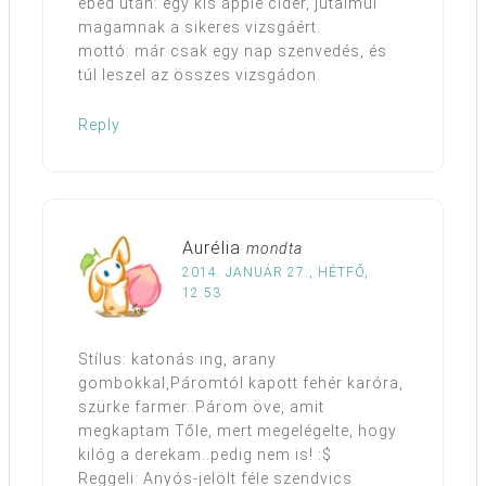
ebéd után: egy kis apple cider, jutalmul
magamnak a sikeres vizsgáért.
mottó: már csak egy nap szenvedés, és
túl leszel az összes vizsgádon.
Reply
Aurélia
mondta
2014. JANUÁR 27., HÉTFŐ,
12:53
Stílus: katonás ing, arany
gombokkal,Páromtól kapott fehér karóra,
szürke farmer..Párom öve, amit
megkaptam Tőle, mert megelégelte, hogy
kilóg a derekam..pedig nem is! :$
Reggeli: Anyós-jelölt féle szendvics