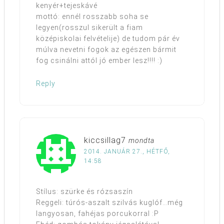
kenyér+tejeskávé
mottó: ennél rosszabb soha se
legyen(rosszul sikerült a fiam
középiskolai felvételije) de tudom pár év
múlva nevetni fogok az egészen bármit
fog csinálni attól jó ember lesz!!!! :)
Reply
kiccsillag7
mondta
2014. JANUÁR 27., HÉTFŐ,
14:58
Stílus: szürke és rózsaszín
Reggeli: túrós-aszalt szilvás kuglóf…még
langyosan, fahéjas porcukorral :P