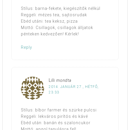
Stílus: barna-fekete, kiegészítők nélkül
Reggeli: mézes tea, sajtosrudak
Ebéd utáni: tea keksz, pizza
Mottó: Csillagok, csillagok álljatok
pénteken kedvezően! Kérlek!
Reply
Lili
mondta
2014. JANUÁR 27., HÉTFŐ,
23:33
Stílus: bíbor farmer és szürke pulcsi
Reggeli: lekváros pirítós és kávé
Ebéd után: banán és szaloncukor
Mottó: angol tanulásra fel!