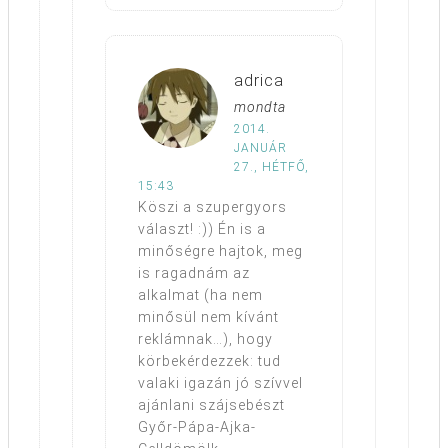
adrica
mondta
2014.
JANUÁR
27., HÉTFŐ,
15:43
Köszi a szupergyors
választ! :)) Én is a
minőségre hajtok, meg
is ragadnám az
alkalmat (ha nem
minősül nem kívánt
reklámnak…), hogy
körbekérdezzek: tud
valaki igazán jó szívvel
ajánlani szájsebészt
Győr-Pápa-Ajka-