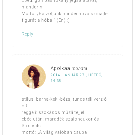
Ebéd: gombás tokány jégsalátával,
mandarin
Mottó: „Rajzoljunk mindenhova szmájli-
figurát a hóba!” (Én) :)
Reply
Apolkaa
mondta
2014. JANUÁR 27., HÉTFŐ,
14:38
stílus: barna-keki-bézs, tünde téli verzió
=D
reggeli: szokásos müzli tejjel
ebéd után: maradék szaloncukor és
Strepsils
mottó: „A világ valóban csupa