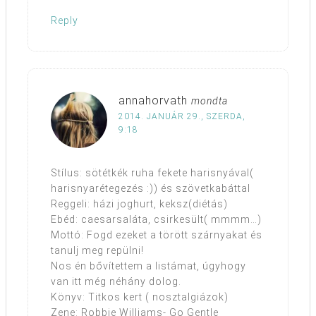
Reply
annahorvath
mondta
2014. JANUÁR 29., SZERDA,
9:18
Stílus: sötétkék ruha fekete harisnyával(
harisnyarétegezés :)) és szövetkabáttal
Reggeli: házi joghurt, keksz(diétás)
Ebéd: caesarsaláta, csirkesült( mmmm…)
Mottó: Fogd ezeket a törött szárnyakat és
tanulj meg repülni!
Nos én bővítettem a listámat, úgyhogy
van itt még néhány dolog.
Könyv: Titkos kert ( nosztalgiázok)
Zene: Robbie Williams- Go Gentle