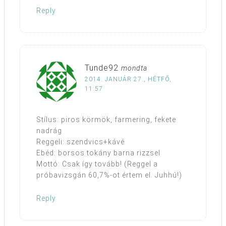
Reply
Tunde92
mondta
2014. JANUÁR 27., HÉTFŐ,
11:57
Stílus: piros körmök, farmering, fekete
nadrág
Reggeli: szendvics+kávé
Ebéd: borsos tokány barna rizzsel
Mottó: Csak így tovább! (Reggel a
próbavizsgán 60,7%-ot értem el. Juhhú!)
Reply