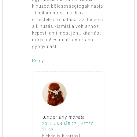
kihúzott bölcsességfogak napja
:D nálam most múlik az
érzéstelenítő hatása, azt hiszem
a kihúzás kismiska volt ahhoz
képest, ami most jön… kitartást
neked is! és minél gyorsabb
gyógyulást!
Reply
tunderlany
mondta
2014. JANUÁR 27., HÉTFŐ,
12:09
Neked is kitartás!