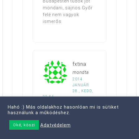
Budapesten tudok jót
mondani, sajnos Győr
felé nem vagyok
ismerős.
fxtina
mondta
2014.
JANUÁR
28., KEDD,
22:54
hát igen… fáj. kissé én
Hahó :) Más oldalakhoz hasonlóan mi is sütiket
is pocokképűvé
használunk a működéshez.
változtam, de
alapveően kerek arcú
Adatvédelem
Oké, köszi
vagyok, nem annyira
feltűnő. csak ne fájna