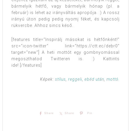
bármelyik hétfő, vagy bármelyik hónap (pl. a
február) is lehet az irányváltás apropója. :) A rossz
irányú úton pedig pedig nyomj féket, és kapcsolj
rükvercbe. Ahhoz sincs késő.
[features title=”Inspirálj másokat is hétfőnként!”
src=”icon-twitter” link=”https://ctt.ec/debr0″
target=”new”] A heti mottót egy gombnyomással
megoszthatod Twitteren is. :) Kattints
ide! [/features]
Képek:
stílus
,
reggeli
,
ebéd után
,
mottó
.
Share
Share
Pin