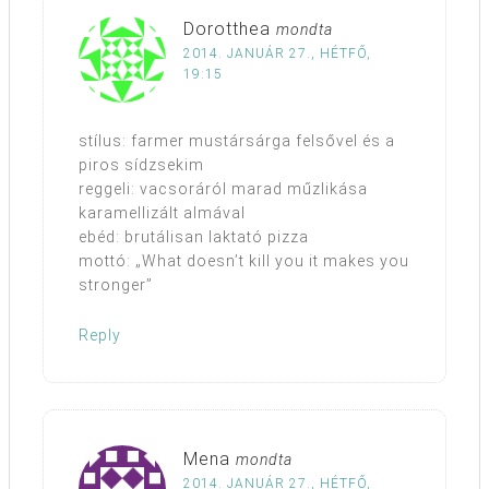
Dorotthea
mondta
2014. JANUÁR 27., HÉTFŐ,
19:15
stílus: farmer mustársárga felsővel és a
piros sídzsekim
reggeli: vacsoráról marad műzlikása
karamellizált almával
ebéd: brutálisan laktató pizza
mottó: „What doesn’t kill you it makes you
stronger”
Reply
Mena
mondta
2014. JANUÁR 27., HÉTFŐ,