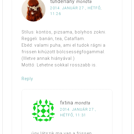
tunderlany
mondta
2014. JANUÁR 27., HÉTFŐ,
11:26
Stílus: köntös, pizsama, bolyhos zokni.
Reggeli: banán, tea, Cataflam.
Ebéd: valami puha, ami el tudok rágni a
frissen kihúzott bölcsességfogammal.
(Illetve annak hiányával.)
Mottó: Lehetne sokkal rosszabb is.
Reply
fxtina
mondta
2014. JANUÁR 27.,
HÉTFŐ, 11:31
úgy látszik ma van a frissen