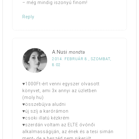
– még mindig iszonyú finom!
Reply
A.Nusi
mondta
2014. FEBRUÁR 8., SZOMBAT,
8:02
♥1000Ft-ért venni egyszer olvasott
könyvet, ami 3x annyi az üzletben
(moly.hu)
♥összebújva aludni
♥új szíj a karórámon
♥csoki illatú kézkrém
♥szerdán voltam az ELTE óvónői
alkalmasságiján, az ének és a tesi simán
ment- de a beszéd nem sikerült,