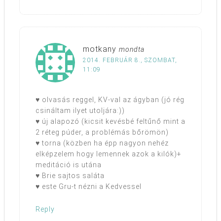
motkany
mondta
2014. FEBRUÁR 8., SZOMBAT,
11:09
♥ olvasás reggel, KV-val az ágyban (jó rég
csináltam ilyet utoljára:))
♥ új alapozó (kicsit kevésbé feltűnő mint a
2 réteg púder, a problémás bőrömön)
♥ torna (közben ha épp nagyon nehéz
elképzelem hogy lemennek azok a kilók)+
meditáció is utána
♥ Brie sajtos saláta
♥ este Gru-t nézni a Kedvessel
Reply