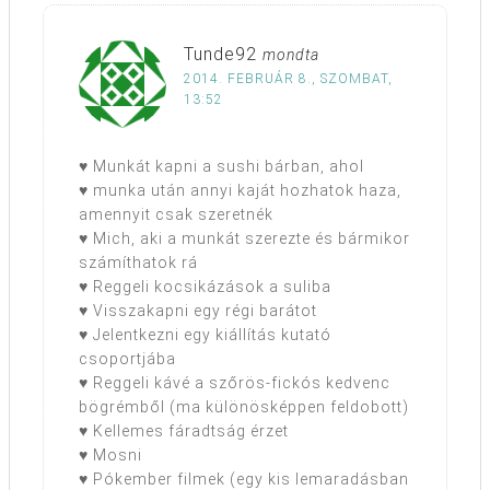
Tunde92
mondta
2014. FEBRUÁR 8., SZOMBAT,
13:52
♥ Munkát kapni a sushi bárban, ahol
♥ munka után annyi kaját hozhatok haza,
amennyit csak szeretnék
♥ Mich, aki a munkát szerezte és bármikor
számíthatok rá
♥ Reggeli kocsikázások a suliba
♥ Visszakapni egy régi barátot
♥ Jelentkezni egy kiállítás kutató
csoportjába
♥ Reggeli kávé a szőrös-fickós kedvenc
bögrémből (ma különösképpen feldobott)
♥ Kellemes fáradtság érzet
♥ Mosni
♥ Pókember filmek (egy kis lemaradásban