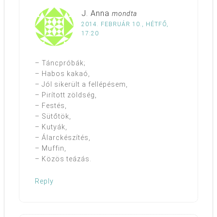
J. Anna
mondta
2014. FEBRUÁR 10., HÉTFŐ,
17:20
– Táncpróbák;
– Habos kakaó,
– Jól sikerült a fellépésem,
– Pirított zöldség,
– Festés,
– Sütőtök,
– Kutyák,
– Álarckészítés,
– Muffin,
– Közös teázás.
Reply