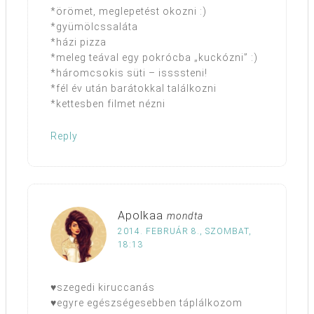
*örömet, meglepetést okozni :)
*gyümölcssaláta
*házi pizza
*meleg teával egy pokrócba „kuckózni” :)
*háromcsokis süti – issssteni!
*fél év után barátokkal találkozni
*kettesben filmet nézni
Reply
Apolkaa
mondta
2014. FEBRUÁR 8., SZOMBAT,
18:13
♥szegedi kiruccanás
♥egyre egészségesebben táplálkozom