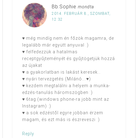
Bb.Sophie
mondta
2014. FEBRUÁR 8., SZOMBAT,
12:32
♥ még mindíg nem én főzök magamra, de
legalább már együtt anyuval :)
♥ felfedezzük a hatalmas
receptgyűjteményét és gyűjtögetjük hozzá
az újakat
♥ a gyakorlatban is lakást keresek…
♥ nyári tervezgetés (Milánó….♥)
♥ kezdem megtalálni a helyem a munka-
edzés-tanulás háromszögben :)
♥ 6tag (windows phone-ra jobb mint az
Instagram) :)
♥ a sok edzéstől egyre jobban érzem
magam, és ezt más is észreveszi :)
Reply