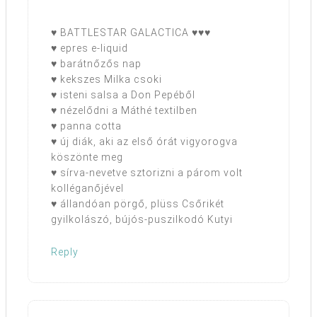
♥ BATTLESTAR GALACTICA ♥♥♥
♥ epres e-liquid
♥ barátnőzős nap
♥ kekszes Milka csoki
♥ isteni salsa a Don Pepéből
♥ nézelődni a Máthé textilben
♥ panna cotta
♥ új diák, aki az első órát vigyorogva
köszönte meg
♥ sírva-nevetve sztorizni a párom volt
kolléganőjével
♥ állandóan pörgő, plüss Csőrikét
gyilkolászó, bújós-puszilkodó Kutyi
Reply