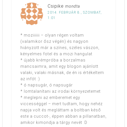
Csipike
mondta
2014. FEBRUÁR 8., SZOMBAT,
1:01
* moziiiiii – olyan régen voltam
(valamikor ősz végén) és nagyon
hiányzott már a színes, széles vászon,
kényelmes fotel és a mozi hangulat
* újabb krémpróba a borzalmas
mancsaimra, amit egy blogon ajánlott
valaki, valaki másnak, de én is értékeltem
az infót :)
* ó napsugár, ó napsugár
* lomtalanítani az irodai környezetemet
* meglepni az emberemet egy
viccességgel – mert tudtam, hogy nehéz
napja volt és megláttam a boltban késő
este a cuccot-, éppen abban a pillanatban,
amikor kimondja a tárgy nevét :D