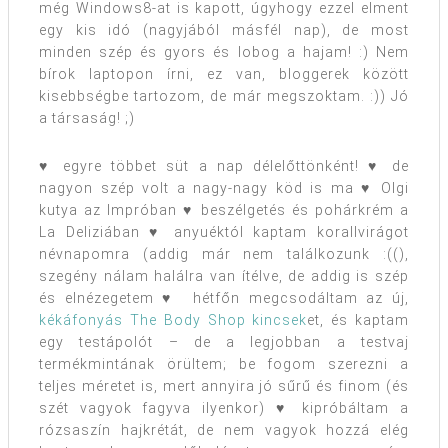
még Windows8-at is kapott, úgyhogy ezzel elment
egy kis idó (nagyjából másfél nap), de most
minden szép és gyors és lobog a hajam! :) Nem
bírok laptopon írni, ez van, bloggerek között
kisebbségbe tartozom, de már megszoktam. :)) Jó
a társaság! ;)
♥ egyre többet süt a nap délelőttönként! ♥ de
nagyon szép volt a nagy-nagy köd is ma ♥ Olgi
kutya az Impróban ♥ beszélgetés és pohárkrém a
La Deliziában ♥ anyuéktól kaptam korallvirágot
névnapomra (addig már nem találkozunk :((),
szegény nálam halálra van ítélve, de addig is szép
és elnézegetem ♥ hétfőn megcsodáltam az új,
kékáfonyás The Body Shop kincsek
et, és kaptam
egy testápolót – de a legjobban a testvaj
termékmintának örültem; be fogom szerezni a
teljes méretet is, mert annyira jó sűrű és finom (és
szét vagyok fagyva ilyenkor) ♥ kipróbáltam a
rózsaszín hajkrétát, de nem vagyok hozzá elég