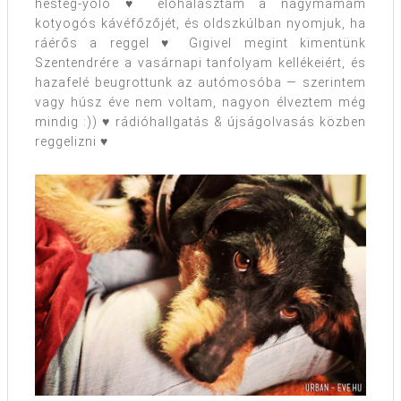
hesteg-yolo ♥ előhalásztam a nagymamám
kotyogós kávéfőzőjét, és oldszkúlban nyomjuk, ha
ráérős a reggel ♥ Gigivel megint kimentünk
Szentendrére a vasárnapi tanfolyam kellékeiért, és
hazafelé beugrottunk az autómosóba — szerintem
vagy húsz éve nem voltam, nagyon élveztem még
mindig :)) ♥ rádióhallgatás & újságolvasás közben
reggelizni ♥