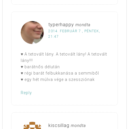
typerhappy
mondta
2014. FEBRUÁR 7., PÉNTEK,
21:47
♥ A tetovált lány. A tetovált lány! A tetovált
lány!!!
♥ barátnős délután
♥ régi barát felbukkanása a semmiből
♥ egy hét múlva vége a szessziónak
Reply
kiscsillag
mondta