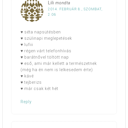
Lili
mondta
2014. FEBRUÁR 8., SZOMBAT,
2:06
♥ séta napsütésben
♥ szülinapi meglepetések
♥ lufiii
♥ régen várt telefonhívás
♥ barátnővel töltött nap
♥ eső, ami már kellett a természetnek
(még ha én nem is lelkesedem érte)
♥ kávé
♥ tejberizs
♥ már csak két hét
Reply