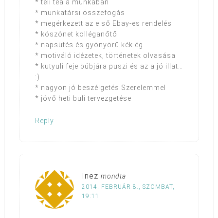
* téli tea a munkában
* munkatársi összefogás
* megérkezett az első Ebay-es rendelés
* köszönet kolléganőtől
* napsütés és gyönyörű kék ég
* motiváló idézetek, történetek olvasása
* kutyuli feje búbjára puszi és az a jó illat…
:)
* nagyon jó beszélgetés Szerelemmel
* jövő heti buli tervezgetése
Reply
Inez
mondta
2014. FEBRUÁR 8., SZOMBAT,
19:11