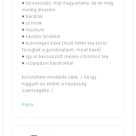
♥ társasozás, már hagyomány, de én még
mindig élvezem
♥ barátok
♥ jó hírek
♥ múzeum
♥ kávézni bnőkkel
♥ különleges kávé (múlt héten tea körül
forogtak a gondolataim, most kávé)
♥ így is becsúszott mézes-citromos tea
♥ vízipipázni barátokkal
körülöttem mindenki válik :/ na így
higgyen az ember a házasság
szentségébe :(
Reply