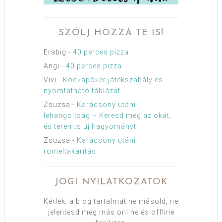
SZÓLJ HOZZÁ TE IS!
Erabig
-
40 perces pizza
Angi
-
40 perces pizza
Vivi
-
Kockapóker játékszabály és
nyomtatható táblázat
Zsuzsa
-
Karácsony utáni
lehangoltság – Keresd meg az okát,
és teremts új hagyományt!
Zsuzsa
-
Karácsony utáni
romeltakarítás
JOGI NYILATKOZATOK
Kérlek, a blog tartalmát ne másold, ne
jelentesd meg más online és offline