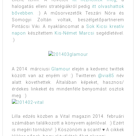
halogatás elleni stratégiákról pedig
itt olvashattok
bővebben
. :) A műsorvezetők Teszári Nóra és
Somogyi Zoltán voltak, beszélgetőpartnerem
Pintácsi Viki. A nyakláncomat a
Sok Kicsi kreatív
napon
készítettem
Kis-Német Marcsi
segédletével.
:)
A 2014. márciusi
Glamour
elején a kedvenc twittek
között van az enyém is! :) Twitteren
@via85
név
alatt követhettek. Általában képeket, hasznos/
érdekes linkeket és mindenféle benyomást osztok
meg. :)
Lilla edzés közben a Vital magazin 2014. februári
számában találkozott a könyvem ajánlóval. :) Ezért
is megéri tornázni! :) Köszönöm a scant! ♥ A cikkek