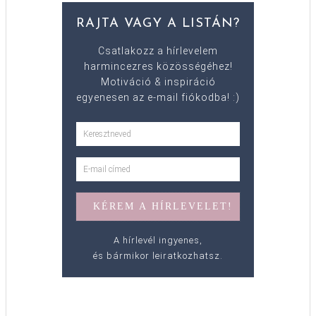
RAJTA VAGY A LISTÁN?
Csatlakozz a hírlevelem
harmincezres közösségéhez!
Motiváció & inspiráció
egyenesen az e-mail fiókodba! :)
A hírlevél ingyenes,
és bármikor leiratkozhatsz.