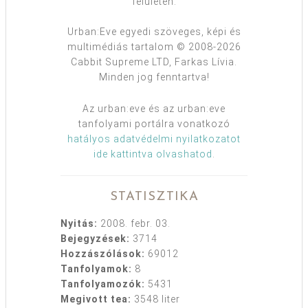
felületen.
Urban:Eve egyedi szöveges, képi és
multimédiás tartalom © 2008-2026
Cabbit Supreme LTD, Farkas Lívia.
Minden jog fenntartva!
Az urban:eve és az urban:eve
tanfolyami portálra vonatkozó
hatályos adatvédelmi nyilatkozatot
ide kattintva olvashatod
.
STATISZTIKA
Nyitás:
2008. febr. 03.
Bejegyzések:
3714
Hozzászólások:
69012
Tanfolyamok:
8
Tanfolyamozók:
5431
Megivott tea:
3548 liter