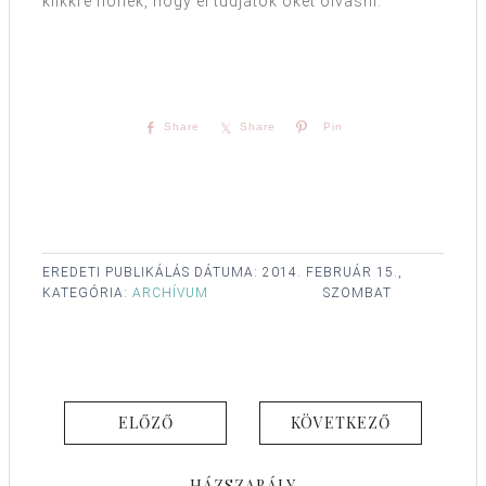
klikkre nőnek, hogy el tudjátok őket olvasni.
Share
Share
Pin
EREDETI PUBLIKÁLÁS DÁTUMA:
2014. FEBRUÁR 15.,
KATEGÓRIA:
ARCHÍVUM
SZOMBAT
ELŐZŐ
KÖVETKEZŐ
HÁZSZABÁLY