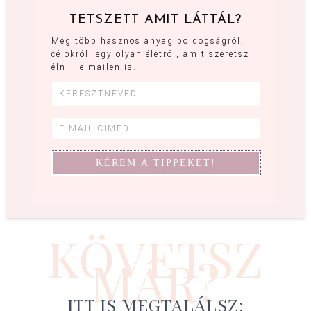
TETSZETT AMIT LÁTTÁL?
Még több hasznos anyag boldogságról,
célokról, egy olyan életről, amit szeretsz
élni - e-mailen is.
KÖVETSZ
MÁR?
ITT IS MEGTALÁLSZ: