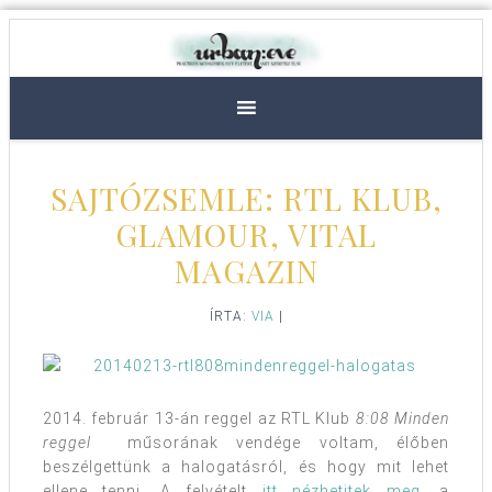
SAJTÓZSEMLE: RTL KLUB,
GLAMOUR, VITAL
MAGAZIN
ÍRTA:
VIA
|
2014. február 13-án reggel az RTL Klub
8:08 Minden
reggel
műsorának vendége voltam, élőben
beszélgettünk a halogatásról, és hogy mit lehet
ellene tenni. A felvételt
itt nézhetitek meg
, a