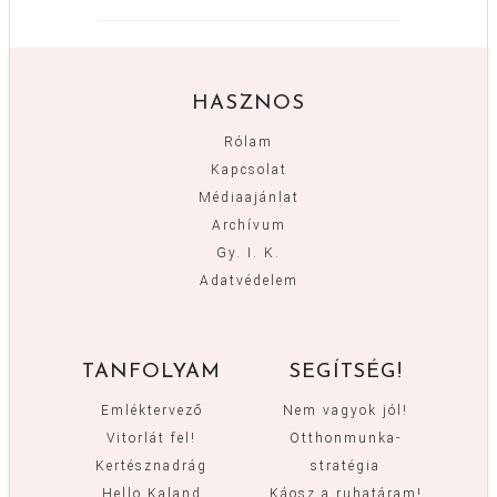
HASZNOS
Rólam
Kapcsolat
Médiaajánlat
Archívum
Gy. I. K.
Adatvédelem
TANFOLYAM
SEGÍTSÉG!
Emléktervező
Nem vagyok jól!
Vitorlát fel!
Otthonmunka-
Kertésznadrág
stratégia
Hello Kaland
Káosz a ruhatáram!