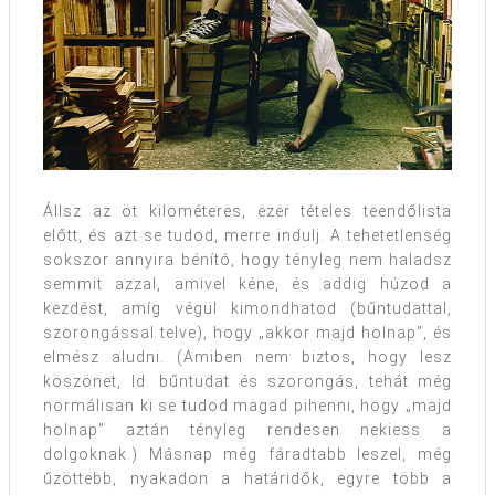
Állsz az öt kilométeres, ezer tételes teendőlista
előtt, és azt se tudod, merre indulj. A tehetetlenség
sokszor annyira bénító, hogy tényleg nem haladsz
semmit azzal, amivel kéne, és addig húzod a
kezdést, amíg végül kimondhatod (bűntudattal,
szorongással telve), hogy „akkor majd holnap”, és
elmész aludni. (Amiben nem biztos, hogy lesz
köszönet, ld. bűntudat és szorongás, tehát még
normálisan ki se tudod magad pihenni, hogy „majd
holnap” aztán tényleg rendesen nekiess a
dolgoknak.) Másnap még fáradtabb leszel, még
űzöttebb, nyakadon a határidők, egyre több a