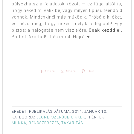
súlyozhatsz a feladatok között — ez függ attól is,
hogy neked mi válik be, vagy milyen típusú teendőid
vannak. Mindenkinél más működik. Próbáld ki őket,
és nézd meg, hogy neked melyik a legjobb! Egy
biztos: a halogatás nem visz előre.
Csak kezdd el.
Bárhol. Akárhol! Itt és most. Hajrá! ♥
Share
Share
Pin
EREDETI PUBLIKÁLÁS DÁTUMA:
2014. JANUÁR 10.,
KATEGÓRIA:
LEGNÉPSZERŰBB CIKKEK
,
PÉNTEK
MUNKA
,
RENDSZEREZÉS
,
TAKARÍTÁS