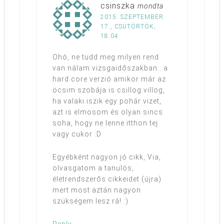
csinszka
mondta
2015. SZEPTEMBER
17., CSÜTÖRTÖK,
18:04
Ohó, ne tudd meg milyen rend
van nálam vizsgaidőszakban.. a
hard core verzió amikor már az
öcsim szobája is csillog villog,
ha valaki iszik egy pohár vizet,
azt is elmosom és olyan sincs
soha, hogy ne lenne itthon tej
vagy cukor :D
Egyébként nagyon jó cikk, Via,
olvasgatom a tanulós,
életrendszerős cikkeidet (újra)
mert most aztán nagyon
szükségem lesz rá! :)
Reply