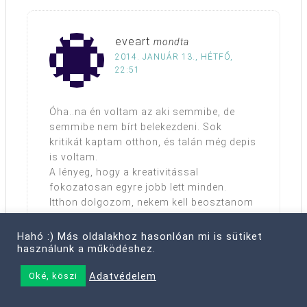
eveart
mondta
2014. JANUÁR 13., HÉTFŐ,
22:51
Óha..na én voltam az aki semmibe, de
semmibe nem bírt belekezdeni. Sok
kritikát kaptam otthon, és talán még depis
is voltam.
A lényeg, hogy a kreativitással
fokozatosan egyre jobb lett minden.
Itthon dolgozom, nekem kell beosztanom
az időmet. Emlékszem, még tavaly is
nehéznek éreztem, hogy egy egy új
Hahó :) Más oldalakhoz hasonlóan mi is sütiket
munkába belefogjak. Aztán rájöttem, hogy
használunk a működéshez.
a titok nyitja a ráhangolódás, vagy
Adatvédelem
Oké, köszi
bemelegedés. Úgyhogy ha új munka jön,
azonnal kivesézem töviről hegyire, hogy