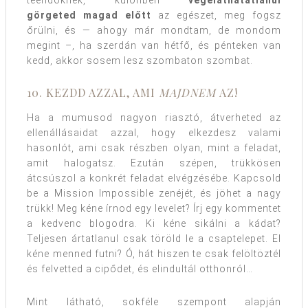
görgeted magad előtt
az egészet, meg fogsz
őrülni, és — ahogy már mondtam, de mondom
megint –, ha szerdán van hétfő, és pénteken van
kedd, akkor sosem lesz szombaton szombat.
10. KEZDD AZZAL, AMI
MAJDNEM
AZ!
Ha a mumusod nagyon riasztó, átverheted az
ellenállásaidat azzal, hogy elkezdesz valami
hasonlót, ami csak részben olyan, mint a feladat,
amit halogatsz. Ezután szépen, trükkösen
átcsúszol a konkrét feladat elvégzésébe. Kapcsold
be a Mission Impossible zenéjét, és jöhet a nagy
trükk! Meg kéne írnod egy levelet? Írj egy kommentet
a kedvenc blogodra. Ki kéne sikálni a kádat?
Teljesen ártatlanul csak töröld le a csaptelepet. El
kéne menned futni? Ó, hát hiszen te csak felöltöztél
és felvetted a cipődet, és elindultál otthonról…
Mint látható, sokféle szempont alapján