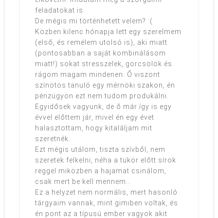
feladatokat is.
De mégis mi történhetett velem? :(
Közben kilenc hónapja lett egy szerelmem
(első, és remélem utolsó is), aki miatt
(pontosabban a saját kombinálásom
miatt!) sokat stresszelek, görcsölök és
rágom magam mindenen. Ő viszont
színötös tanuló egy mérnöki szakon, én
pénzügyön ezt nem tudom produkálni.
Egyidősek vagyunk, de ő már így is egy
évvel előttem jár, mivel én egy évet
halasztottam, hogy kitaláljam mit
szeretnék.
Ezt mégis utálom, tiszta szívből, nem
szeretek felkelni, néha a tükör előtt sírok
reggel miközben a hajamat csinálom,
csak mert be kell mennem…
Ez a helyzet nem normális, mert hasonló
tárgyaim vannak, mint gimiben voltak, és
én pont az a típusú ember vagyok akit