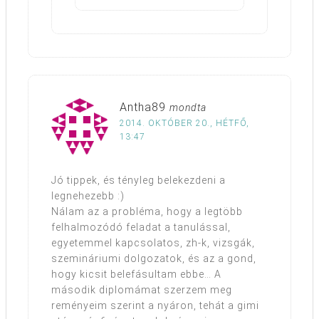
Antha89
mondta
2014. OKTÓBER 20., HÉTFŐ,
13:47
Jó tippek, és tényleg belekezdeni a
legnehezebb :)
Nálam az a probléma, hogy a legtöbb
felhalmozódó feladat a tanulással,
egyetemmel kapcsolatos, zh-k, vizsgák,
szemináriumi dolgozatok, és az a gond,
hogy kicsit belefásultam ebbe… A
második diplomámat szerzem meg
reményeim szerint a nyáron, tehát a gimi