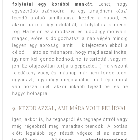
folytatni egy korábbi munkát
. Lehet, hogy
egyszerűbb számodra, ha egy „majdnem kész”
teendő utolsó simításaival kezded a napod, és
akkor ha már így nekiláttál, a folytatás is menni
fog. Ha bejön ez a módszer, és tudod így motiválni
magad, előre is dolgozhatsz: a nap végén mindig
legyen egy apróság, amit — kifejezetten ebből a
célból — áttolsz másnapra, hogy majd azzal indíts,
így nem kell gondolkodnod, hol is tartottál, vagy mi
jön. Ez olajozottan tartja a gépezetet. :) Ha viszont
feledékeny vagy, és másnap már nem fogod tudni
ugyanazt, ugyanúgy megcsinálni, mert épp most
van hozzá ihlet, akkor inkább fejezd be, és ne
hagyd holnapra.
9. KEZDD AZZAL, AMI MÁRA VOLT FELÍRVA!
Igen, akkor is, ha tegnapról és tegnapelőttről vagy
még régebbről még maradtak teendők. A pótlás
előtt legalább egy részét végezd el az aznapi
teendőknek, különben
végeláthatatlanul