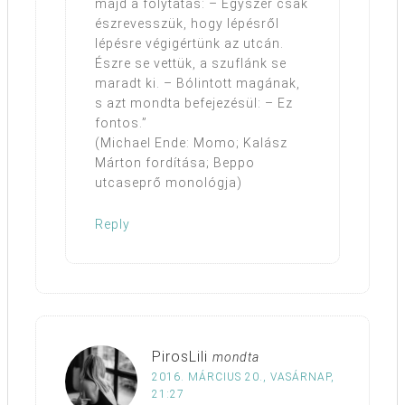
majd a folytatás: – Egyszer csak
észrevesszük, hogy lépésről
lépésre végigértünk az utcán.
Észre se vettük, a szuflánk se
maradt ki. – Bólintott magának,
s azt mondta befejezésül: – Ez
fontos.”
(Michael Ende: Momo; Kalász
Márton fordítása; Beppo
utcaseprő monológja)
Reply
PirosLili
mondta
2016. MÁRCIUS 20., VASÁRNAP,
21:27