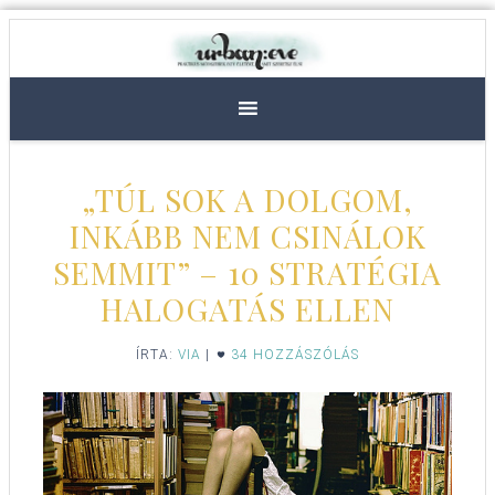
„TÚL SOK A DOLGOM,
INKÁBB NEM CSINÁLOK
SEMMIT” – 10 STRATÉGIA
HALOGATÁS ELLEN
ÍRTA:
VIA
|
34 HOZZÁSZÓLÁS