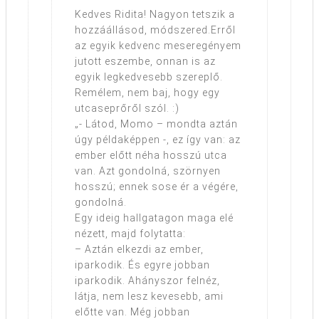
Kedves Ridita! Nagyon tetszik a
hozzáállásod, módszered.Erről
az egyik kedvenc meseregényem
jutott eszembe, onnan is az
egyik legkedvesebb szereplő.
Remélem, nem baj, hogy egy
utcaseprőről szól. :)
„- Látod, Momo – mondta aztán
úgy példaképpen -, ez így van: az
ember előtt néha hosszú utca
van. Azt gondolná, szörnyen
hosszú; ennek sose ér a végére,
gondolná.
Egy ideig hallgatagon maga elé
nézett, majd folytatta:
– Aztán elkezdi az ember,
iparkodik. És egyre jobban
iparkodik. Ahányszor felnéz,
látja, nem lesz kevesebb, ami
előtte van. Még jobban