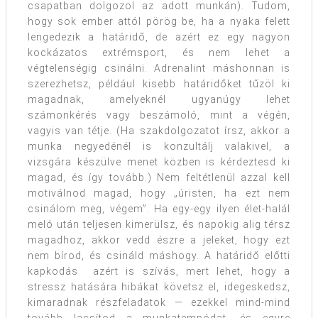
csapatban dolgozol az adott munkán). Tudom,
hogy sok ember attól pörög be, ha a nyaka felett
lengedezik a határidő, de azért ez egy nagyon
kockázatos extrémsport, és nem lehet a
végtelenségig csinálni. Adrenalint máshonnan is
szerezhetsz, például kisebb határidőket tűzöl ki
magadnak, amelyeknél ugyanúgy lehet
számonkérés vagy beszámoló, mint a végén,
vagyis van tétje. (Ha szakdolgozatot írsz, akkor a
munka negyedénél is konzultálj valakivel, a
vizsgára készülve menet közben is kérdeztesd ki
magad, és így tovább.) Nem feltétlenül azzal kell
motiválnod magad, hogy „úristen, ha ezt nem
csinálom meg, végem”. Ha egy-egy ilyen élet-halál
meló után teljesen kimerülsz, és napokig alig térsz
magadhoz, akkor vedd észre a jeleket, hogy ezt
nem bírod, és csináld máshogy. A határidő előtti
kapkodás azért is szívás, mert lehet, hogy a
stressz hatására hibákat követsz el, idegeskedsz,
kimaradnak részfeladatok — ezekkel mind-mind
tovább lassítod a munkatempódat, és egyre