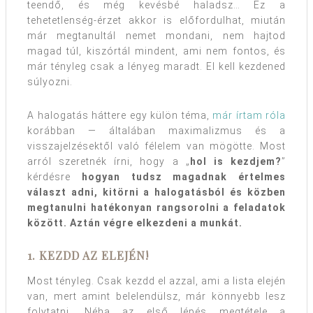
teendő, és még kevésbé haladsz… Ez a
tehetetlenség-érzet akkor is előfordulhat, miután
már megtanultál nemet mondani, nem hajtod
magad túl, kiszórtál mindent, ami nem fontos, és
már tényleg csak a lényeg maradt. El kell kezdened
súlyozni.
A halogatás háttere egy külön téma,
már írtam róla
korábban — általában maximalizmus és a
visszajelzésektől való félelem van mögötte. Most
arról szeretnék írni, hogy a „
hol is kezdjem?
”
kérdésre
hogyan tudsz magadnak értelmes
választ adni, kitörni a halogatásból és közben
megtanulni hatékonyan rangsorolni a feladatok
között. Aztán végre elkezdeni a munkát.
1. KEZDD AZ ELEJÉN!
Most tényleg. Csak kezdd el azzal, ami a lista elején
van, mert amint belelendülsz, már könnyebb lesz
folytatni. Néha az első lépés megtétele a