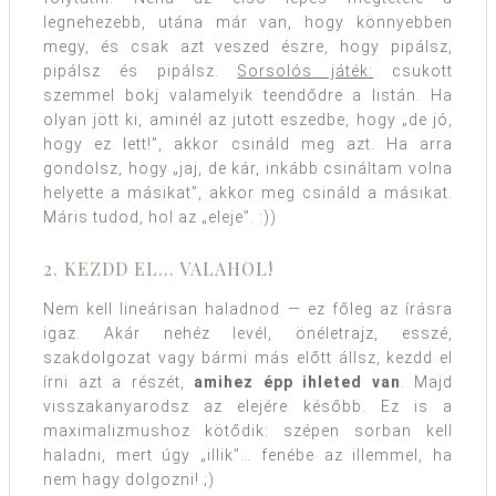
legnehezebb, utána már van, hogy könnyebben
megy, és csak azt veszed észre, hogy pipálsz,
pipálsz és pipálsz.
Sorsolós játék:
csukott
szemmel bökj valamelyik teendődre a listán. Ha
olyan jött ki, aminél az jutott eszedbe, hogy „de jó,
hogy ez lett!”, akkor csináld meg azt. Ha arra
gondolsz, hogy „jaj, de kár, inkább csináltam volna
helyette a másikat”, akkor meg csináld a másikat.
Máris tudod, hol az „eleje”. :))
2. KEZDD EL… VALAHOL!
Nem kell lineárisan haladnod — ez főleg az írásra
igaz. Akár nehéz levél, önéletrajz, esszé,
szakdolgozat vagy bármi más előtt állsz, kezdd el
írni azt a részét,
amihez épp ihleted van
. Majd
visszakanyarodsz az elejére később. Ez is a
maximalizmushoz kötődik: szépen sorban kell
haladni, mert úgy „illik”… fenébe az illemmel, ha
nem hagy dolgozni! ;)