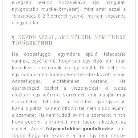
elvégzett teendő hozadékával (jó hangulat,
nyugodtabb munkakörnyezet), mint amit azzal a
felszabaduló 2-3 perccel nyernél, ha nem végeznéd
el egyáltalán.
5. KEZDD AZZAL, AMI NÉLKÜL NEM TUDSZ
TOVÁBBMENNI!
Ha összefüggő, egymásra épülő feladataid
vannak, egyértelmű, hogy van egy első, ami után
következik a második, és így tovább. De néha az
egymáshoz nem kapcsolódó teendők között is van
összefüggés, előfeltételes sorrend. Ha
észreveszed ezeket a viszonyokat, ki tudsz
alakítani egy időrendi sorrendet, ami alapján már
elkezdheted felfejteni a teendők gyöngysorát.
Banális példa: ha nem öltözöl fel, nem tudod levinni
a szemetet. Ha nem tudod levinni a szemetet, nincs
hova pucolni a krumplit, nem tudod elkezdeni az
ebédet… Amint
folyamatokban gondolkodsz
, látni
fogod, hogy hol akadt el a lánc. Így nem össze-