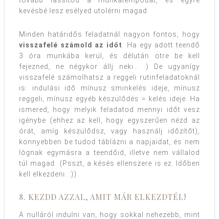
kevésbé lesz esélyed utolérni magad.
Minden határidős feladatnál nagyon fontos, hogy
visszafelé számold az időt
. Ha egy adott teendő
3 óra munkába kerül, és délután ötre be kell
fejezned, ne négykor állj neki… :) De ugyanígy
visszafelé számolhatsz a reggeli rutinfeladatoknál
is: indulási idő mínusz sminkelés ideje, mínusz
reggeli, mínusz egyéb készülődés = kelés ideje. Ha
ismered, hogy melyik feladatod mennyi időt vesz
igénybe (ehhez az kell, hogy egyszerűen nézd az
órát, amíg készülődsz, vagy használj időzítőt),
könnyebben be tudod táblázni a napjaidat, és nem
lógnak egymásra a teendőid, illetve nem vállalod
túl magad. (Psszt, a késés ellenszere is ez. Időben
kell elkezdeni. :))
8. KEZDD AZZAL, AMIT MÁR ELKEZDTÉL!
A nulláról indulni van, hogy sokkal nehezebb, mint