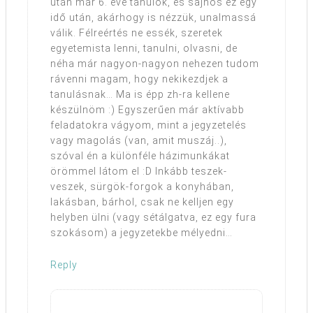
után már 6. éve tanulok, és sajnos ez egy
idő után, akárhogy is nézzük, unalmassá
válik. Félreértés ne essék, szeretek
egyetemista lenni, tanulni, olvasni, de
néha már nagyon-nagyon nehezen tudom
rávenni magam, hogy nekikezdjek a
tanulásnak… Ma is épp zh-ra kellene
készülnöm :) Egyszerűen már aktívabb
feladatokra vágyom, mint a jegyzetelés
vagy magolás (van, amit muszáj..),
szóval én a különféle házimunkákat
örömmel látom el :D Inkább teszek-
veszek, sürgök-forgok a konyhában,
lakásban, bárhol, csak ne kelljen egy
helyben ülni (vagy sétálgatva, ez egy fura
szokásom) a jegyzetekbe mélyedni…
Reply