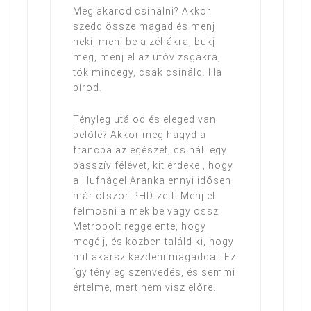
Meg akarod csinálni? Akkor
szedd össze magad és menj
neki, menj be a zéhákra, bukj
meg, menj el az utóvizsgákra,
tök mindegy, csak csináld. Ha
bírod.
Tényleg utálod és eleged van
belőle? Akkor meg hagyd a
francba az egészet, csinálj egy
passzív félévet, kit érdekel, hogy
a Hufnágel Aranka ennyi idősen
már ötször PHD-zett! Menj el
felmosni a mekibe vagy ossz
Metropolt reggelente, hogy
megélj, és közben találd ki, hogy
mit akarsz kezdeni magaddal. Ez
így tényleg szenvedés, és semmi
értelme, mert nem visz előre.