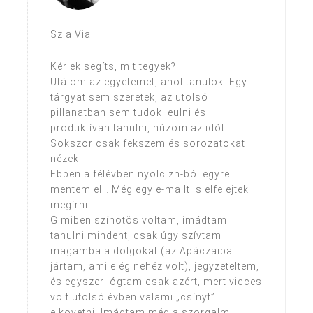
Szia Via!
Kérlek segíts, mit tegyek?
Utálom az egyetemet, ahol tanulok. Egy
tárgyat sem szeretek, az utolsó
pillanatban sem tudok leülni és
produktívan tanulni, húzom az időt…
Sokszor csak fekszem és sorozatokat
nézek.
Ebben a félévben nyolc zh-ból egyre
mentem el… Még egy e-mailt is elfelejtek
megírni.
Gimiben színötös voltam, imádtam
tanulni mindent, csak úgy szívtam
magamba a dolgokat (az Apáczaiba
jártam, ami elég nehéz volt), jegyzeteltem,
és egyszer lógtam csak azért, mert vicces
volt utolsó évben valami „csínyt”
elkövetni. Imádtam még a szorgalmi