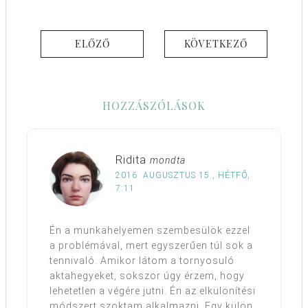
ELŐZŐ
KÖVETKEZŐ
HOZZÁSZÓLÁSOK
Ridita
mondta
2016. AUGUSZTUS 15., HÉTFŐ,
7:11
Én a munkahelyemen szembesülök ezzel
a problémával, mert egyszerűen túl sok a
tennivaló. Amikor látom a tornyosuló
aktahegyeket, sokszor úgy érzem, hogy
lehetetlen a végére jutni. Én az elkülönítési
módszert szoktam alkalmazni. Egy külön