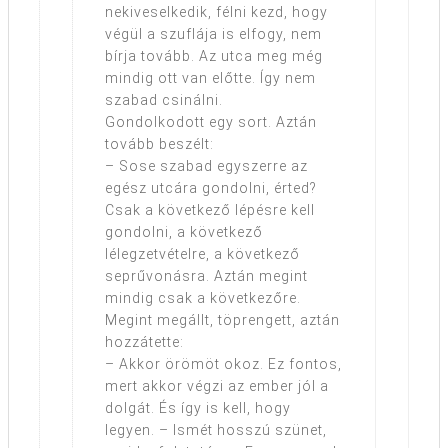
nekiveselkedik, félni kezd, hogy
végül a szuflája is elfogy, nem
bírja tovább. Az utca meg még
mindig ott van előtte. Így nem
szabad csinálni.
Gondolkodott egy sort. Aztán
tovább beszélt:
– Sose szabad egyszerre az
egész utcára gondolni, érted?
Csak a következő lépésre kell
gondolni, a következő
lélegzetvételre, a következő
seprűvonásra. Aztán megint
mindig csak a következőre.
Megint megállt, töprengett, aztán
hozzátette:
– Akkor örömöt okoz. Ez fontos,
mert akkor végzi az ember jól a
dolgát. És így is kell, hogy
legyen. – Ismét hosszú szünet,