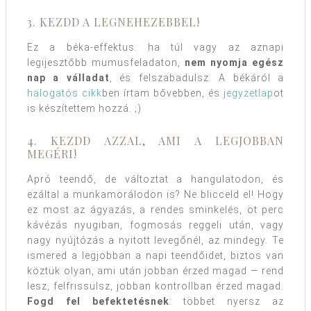
3. KEZDD A LEGNEHEZEBBEL!
Ez a béka-effektus: ha túl vagy az aznapi
legijesztőbb mumusfeladaton,
nem nyomja egész
nap a válladat
, és felszabadulsz. A békáról a
halogatós cikk
ben írtam bővebben, és
jegyzetlap
ot
is készítettem hozzá. ;)
4. KEZDD AZZAL, AMI A LEGJOBBAN
MEGÉRI!
Apró teendő, de változtat a hangulatodon, és
ezáltal a munkamorálodon is? Ne blicceld el! Hogy
ez most az ágyazás, a rendes sminkelés, öt perc
kávézás nyugiban, fogmosás reggeli után, vagy
nagy nyújtózás a nyitott levegőnél, az mindegy. Te
ismered a legjobban a napi teendőidet, biztos van
köztük olyan, ami után jobban érzed magad — rend
lesz, felfrissülsz, jobban kontrollban érzed magad.
Fogd fel befektetésnek
: többet nyersz az