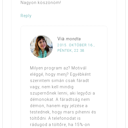
Nagyon köszönöm!
Reply
Via
mondta
2015. OKTÓBER 16.,
PÉNTEK, 22:38
Milyen program az? Motivál
eléggé, hogy menj? Egyébként
szerintem simán csak fáradt
vagy, nem kell mindig
szupernőnek lenni, aki legyőzi a
démonokat. A fáradtság nem
démon, hanem egy jelzése a
testednek, hogy mars pihenni és
töltődni. A telefonodat is
rádugod a töltőre, ha 15%-on