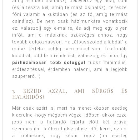
amíg te mást csinálsz), bekeversz egy adag sütit
(és a tészta kel, amíg te mást csinálsz), felteszel
főni valamit a kuktában (és az fő, amíg te mást
csinálsz). De nem csak házimunkára vonatkozik
ez: válaszolj egy e-mailre, és adj meg egy olyan
infót, ami a másiknak szükséges ahhoz, hogy
tovább dolgozhasson. Ha „átpasszolod a labdát” a
másik térfélre, addig sem nálad van. Telefonálj,
küldd át, add le a rendelést, válaszolj, és pipa. Így
párhuzamosan több dologgal
tudsz minimális
erőfeszítéssel, érdemben haladni, ami a legjobb
szupererő. :)
7. KEZDD AZZAL, AMI SÜRGŐS ÉS
HATÁRIDŐS!
Már csak azért is, mert ha menet közben esetleg
kiderülne, hogy mégsem végzel időben, akkor ezzel
jobb nem a határidő lejárta előtt két órával
szembesülni. Időben tudsz plusz időt kérni, szólni
a többieknek, hogy késni fogsz (ha esetleg