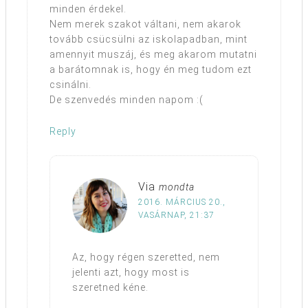
minden érdekel.
Nem merek szakot váltani, nem akarok
tovább csücsülni az iskolapadban, mint
amennyit muszáj, és meg akarom mutatni
a barátomnak is, hogy én meg tudom ezt
csinálni.
De szenvedés minden napom :(
Reply
Via
mondta
2016. MÁRCIUS 20.,
VASÁRNAP, 21:37
Az, hogy régen szeretted, nem
jelenti azt, hogy most is
szeretned kéne.