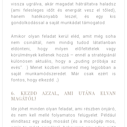
vissza ugrálva, akár magadat hátráltatva haladsz
(ami felesleges időt és energiát vesz el tőled),
hanem hatékonyabb leszel, és egy kis
gondolkodással a saját munkádat támogatod.
Amikor olyan feladat kerül eléd, amit még soha
nem csináltál, nem mindig tudod látatlanban
eldönteni, hogy milyen előfeltételek vagy
körülmények kellenek hozzá — ennél a stratégiánál
különösen aktuális, hogy a „puding próbája az
evés”. :) Menet közben ismered meg legjobban a
saját munkamódszeredet. Már csak ezért is
fontos, hogy elkezdd. ;)
6. KEZDD AZZAL, AMI UTÁNA ELVAN
MAGÁTÓL!
Ide jöhet minden olyan feladat, ami részben önjáró,
és nem kell mellé folyamatos felügyelet. Például
elindítasz egy adag mosást (és a mosógép mos,