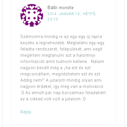
Babi
mondta
2014. JANUÁR 13., HÉTFŐ,
23:10
Számomra mindig is az egy-egy új lapra
kezdés a legnehezebb. Megtalálni egy-egy
feladta rendszerét, felépülését, ami segít
megérteni megtanulni azt a halomnyi
információt amit tudnom kellene… Nálam
nagyon bevált még a „ha ezt és ezt
megcsináltam, megnézhetem ezt és ezt.
Addig nem!” A jutalom mindig olyan ami
nagyon érdekel, így meg van a motiváció.
:D Az elmúlt pár nap borzalmas feladatiért
ez a cikked volt volt a jutalom :D
Reply