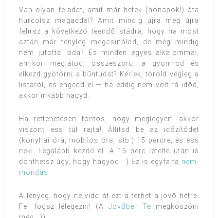
Van olyan feladat, amit már hetek (hónapok!) óta
hurcolsz magaddal? Amit mindig újra meg újra
felírsz a következő teendőlistádra, hogy na most
aztán már tényleg megcsinálod, de még mindig
nem jutottál oda? És minden egyes alkalommal,
amikor meglátod, összeszorul a gyomrod és
elkezd gyötörni a bűntudat? Kérlek, töröld végleg a
listáról, és engedd el — ha eddig nem volt rá időd,
akkor inkább hagyd.
Ha rettenetesen fontos, hogy meglegyen, akkor
viszont ess túl rajta! Állítsd be az időzítődet
(konyhai óra, mobilos óra, stb.) 15 percre, és ess
neki. Legalább kezdd el. A 15 perc letelte után is
dönthetsz úgy, hogy hagyod. :) Ez is egyfajta
nem-
mondás
.
A lényeg, hogy ne vidd át ezt a terhet a jövő hétre.
Fel fogsz lélegezni! (A
Jövőbeli Te
megköszöni
még. ;))