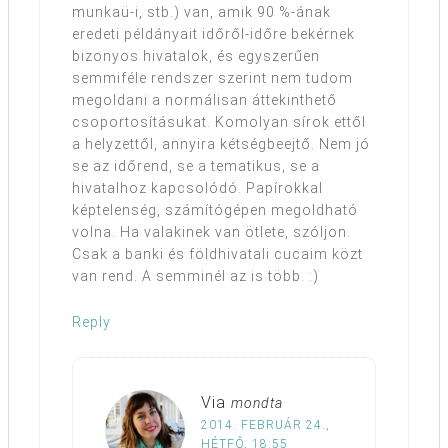
munkaü-i, stb.) van, amik 90 %-ának
eredeti példányait időről-időre bekérnek
bizonyos hivatalok, és egyszerűen
semmiféle rendszer szerint nem tudom
megoldani a normálisan áttekinthető
csoportosításukat. Komolyan sírok ettől
a helyzettől, annyira kétségbeejtő. Nem jó
se az időrend, se a tematikus, se a
hivatalhoz kapcsolódó. Papírokkal
képtelenség, számítógépen megoldható
volna. Ha valakinek van ötlete, szóljon.
Csak a banki és földhivatali cucaim közt
van rend. A semminél az is több. :)
Reply
Via
mondta
2014. FEBRUÁR 24.,
HÉTFŐ, 18:55