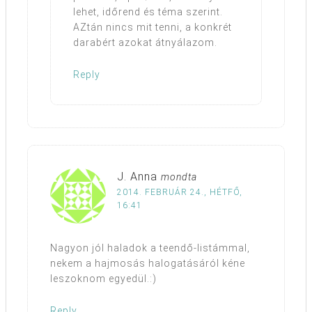
lehet, időrend és téma szerint.
AZtán nincs mit tenni, a konkrét
darabért azokat átnyálazom.
Reply
J. Anna
mondta
2014. FEBRUÁR 24., HÉTFŐ,
16:41
Nagyon jól haladok a teendő-listámmal,
nekem a hajmosás halogatásáról kéne
leszoknom egyedül.:)
Reply