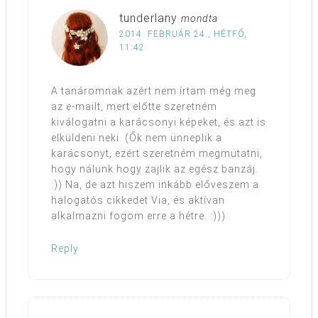
tunderlany
mondta
2014. FEBRUÁR 24., HÉTFŐ,
11:42
A tanáromnak azért nem írtam még meg
az e-mailt, mert előtte szeretném
kiválogatni a karácsonyi képeket, és azt is
elküldeni neki. (Ők nem ünneplik a
karácsonyt, ezért szeretném megmutatni,
hogy nálunk hogy zajlik az egész banzáj.
:)) Na, de azt hiszem inkább előveszem a
halogatós cikkedet Via, és aktívan
alkalmazni fogom erre a hétre. :)))
Reply