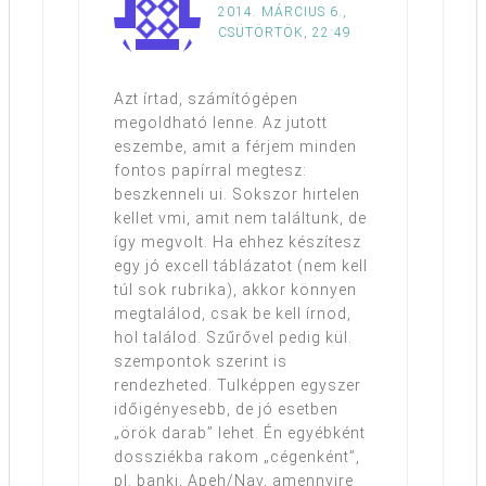
2014. MÁRCIUS 6.,
CSÜTÖRTÖK, 22:49
Azt írtad, számítógépen
megoldható lenne. Az jutott
eszembe, amit a férjem minden
fontos papírral megtesz:
beszkenneli ui. Sokszor hirtelen
kellet vmi, amit nem találtunk, de
így megvolt. Ha ehhez készítesz
egy jó excell táblázatot (nem kell
túl sok rubrika), akkor könnyen
megtalálod, csak be kell írnod,
hol találod. Szűrővel pedig kül.
szempontok szerint is
rendezheted. Tulképpen egyszer
időigényesebb, de jó esetben
„örök darab” lehet. Én egyébként
dossziékba rakom „cégenként”,
pl. banki, Apeh/Nav, amennyire