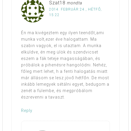
Szat18
mondta
2014. FEBRUÁR 24., HÉTFŐ,
15:22
Én ma kivégeztem egy ilyen teendőt,ami
munka volt,ezer éve halogattam. Ma
szabin vagyok, el is utaztam. A munka
elküldve, én meg ülök és szendvicset
eszem a fák teteje magasságában, és
próbálok a pihenésre hangolódni. Nehéz,
főleg mert lehet, h a fenti halogatás miatt
már állásom se lesz jövő hétfőn. De most
inkább lemegyek sétálni egyet, bedugom a
zenét a fülembe, és megpróbálom
észrevenni a tavaszt.
Reply