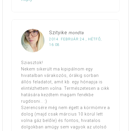
Szityike
mondta
2014. FEBRUÁR 24., HÉTFŐ,
16:08
Sziasztok!
Nekem sikerült ma kipipálnom egy
hivatalban várakozós, órákig sorban
állós feladatot, amit kb. egy hónapja is
elintézhettem volna. Természetesen a cikk
hatására kezdtem magam fenékbe
rugdosni… :)
Szerencsére még nem égett a körmömre a
dolog (majd csak március 10 körül lett
volna gáz belőle) és fontos, hivatalos
dolgokban amúgy sem vagyok az utolsó