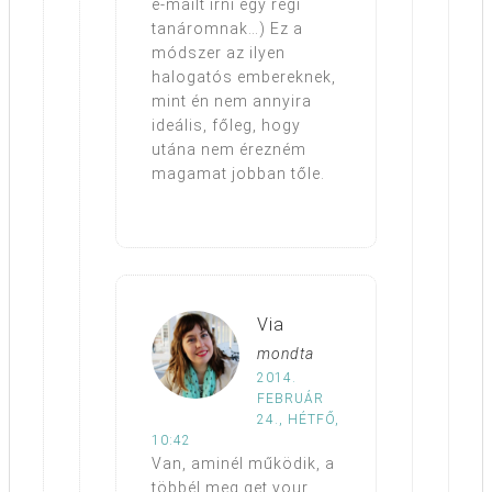
e-mailt írni egy régi
tanáromnak…) Ez a
módszer az ilyen
halogatós embereknek,
mint én nem annyira
ideális, főleg, hogy
utána nem érezném
magamat jobban tőle.
Via
mondta
2014.
FEBRUÁR
24., HÉTFŐ,
10:42
Van, aminél működik, a
többél meg get your