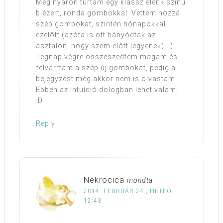
Még nyáron túrtam egy klassz élénk színű
blézert, ronda gombokkal. Vettem hozzá
szép gombokat, szintén hónapokkal
ezelőtt (azóta is ott hányódtak az
asztalon, hogy szem előtt legyenek). :)
Tegnap végre összeszedtem magam és
felvarrtam a szép új gombokat, pedig a
bejegyzést még akkor nem is olvastam.
Ebben az intuíció dologban lehet valami.
:D
Reply
Nekrocica
mondta
2014. FEBRUÁR 24., HÉTFŐ,
12:43