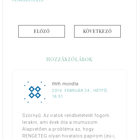
RENDSZEREZÉS
ELŐZŐ
KÖVETKEZŐ
HOZZÁSZÓLÁSOK
mm
mondta
2014. FEBRUÁR 24., HÉTFŐ,
18:51
Szörnyű. Az iratok rendbetételét fogom
lerakni, ami évek óta a mumusom.
Alapvetően a probléma az, hogy
RENGETEG olyan hivatalos papírom (eü-i,