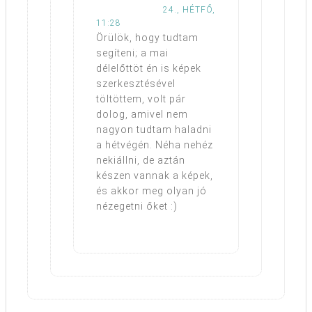
24., HÉTFŐ,
11:28
Örülök, hogy tudtam
segíteni; a mai
délelőttöt én is képek
szerkesztésével
töltöttem, volt pár
dolog, amivel nem
nagyon tudtam haladni
a hétvégén. Néha nehéz
nekiállni, de aztán
készen vannak a képek,
és akkor meg olyan jó
nézegetni őket :)