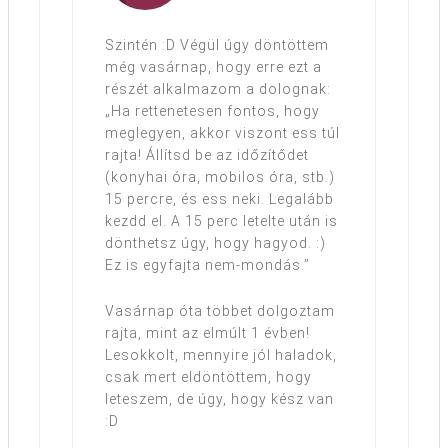
Szintén :D Végül úgy döntöttem
még vasárnap, hogy erre ezt a
részét alkalmazom a dolognak:
„Ha rettenetesen fontos, hogy
meglegyen, akkor viszont ess túl
rajta! Állítsd be az időzítődet
(konyhai óra, mobilos óra, stb.)
15 percre, és ess neki. Legalább
kezdd el. A 15 perc letelte után is
dönthetsz úgy, hogy hagyod. :)
Ez is egyfajta nem-mondás.”
Vasárnap óta többet dolgoztam
rajta, mint az elmúlt 1 évben!
Lesokkolt, mennyire jól haladok,
csak mert eldöntöttem, hogy
leteszem, de úgy, hogy kész van
:D