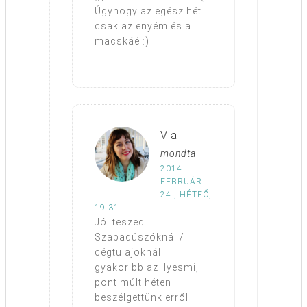
Úgyhogy az egész hét
csak az enyém és a
macskáé :)
Via
mondta
2014.
FEBRUÁR
24., HÉTFŐ,
19:31
Jól teszed.
Szabadúszóknál /
cégtulajoknál
gyakoribb az ilyesmi,
pont múlt héten
beszélgettünk erről