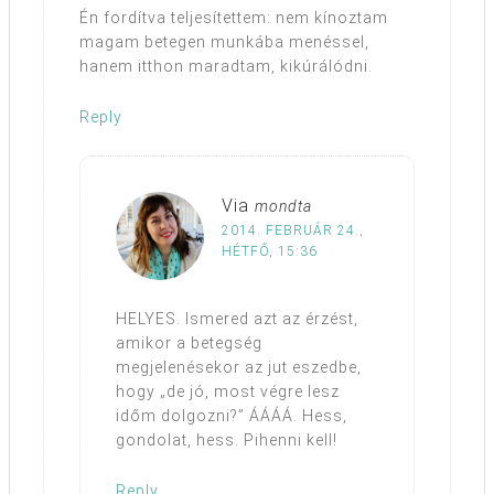
Én fordítva teljesítettem: nem kínoztam
magam betegen munkába menéssel,
hanem itthon maradtam, kikúrálódni.
Reply
Via
mondta
2014. FEBRUÁR 24.,
HÉTFŐ, 15:36
HELYES. Ismered azt az érzést,
amikor a betegség
megjelenésekor az jut eszedbe,
hogy „de jó, most végre lesz
időm dolgozni?” ÁÁÁÁ. Hess,
gondolat, hess. Pihenni kell!
Reply