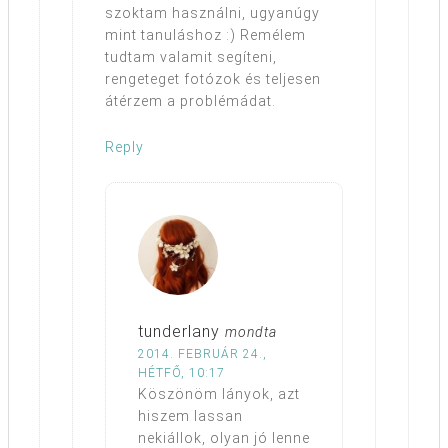
szoktam használni, ugyanúgy
mint tanuláshoz :) Remélem
tudtam valamit segíteni,
rengeteget fotózok és teljesen
átérzem a problémádat.
Reply
tunderlany
mondta
2014. FEBRUÁR 24.,
HÉTFŐ, 10:17
Köszönöm lányok, azt
hiszem lassan
nekiállok, olyan jó lenne