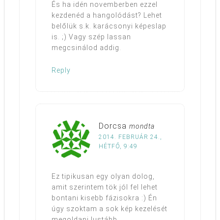
És ha idén novemberben ezzel
kezdenéd a hangolódást? Lehet
belőlük s.k. karácsonyi képeslap
is. ;) Vagy szép lassan
megcsinálod addig.
Reply
Dorcsa
mondta
2014. FEBRUÁR 24.,
HÉTFŐ, 9:49
Ez tipikusan egy olyan dolog,
amit szerintem tök jól fel lehet
bontani kisebb fázisokra :) Én
úgy szoktam a sok kép kezelését
megoldani lustább