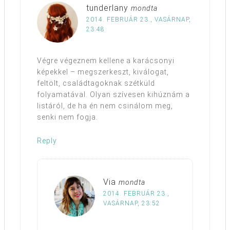
tunderlany
mondta
2014. FEBRUÁR 23., VASÁRNAP,
23:48
Végre végeznem kellene a karácsonyi
képekkel – megszerkeszt, kiválogat,
feltölt, családtagoknak szétküld
folyamatával. Olyan szívesen kihúznám a
listáról, de ha én nem csinálom meg,
senki nem fogja.
Reply
Via
mondta
2014. FEBRUÁR 23.,
VASÁRNAP, 23:52