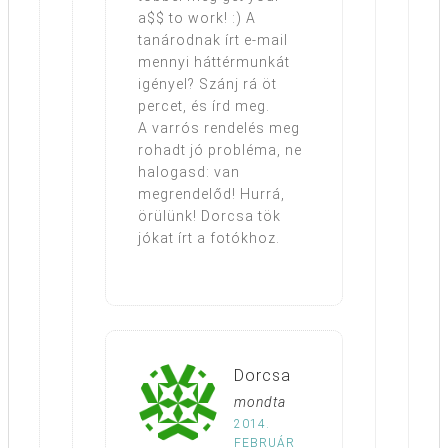
a$$ to work! :) A
tanárodnak írt e-mail
mennyi háttérmunkát
igényel? Szánj rá öt
percet, és írd meg.
A varrós rendelés meg
rohadt jó probléma, ne
halogasd: van
megrendelőd! Hurrá,
örülünk! Dorcsa tök
jókat írt a fotókhoz.
Dorcsa
mondta
2014.
FEBRUÁR