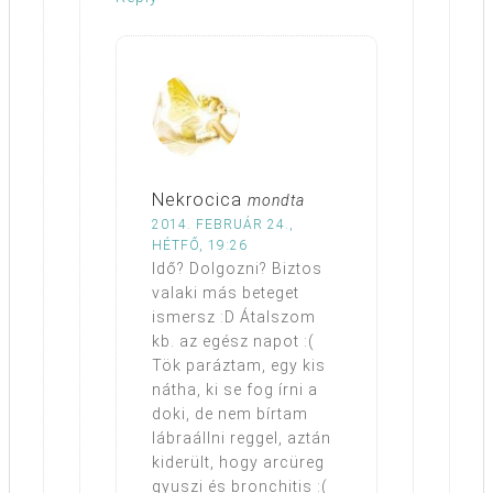
Nekrocica
mondta
2014. FEBRUÁR 24.,
HÉTFŐ, 19:26
Idő? Dolgozni? Biztos
valaki más beteget
ismersz :D Átalszom
kb. az egész napot :(
Tök paráztam, egy kis
nátha, ki se fog írni a
doki, de nem bírtam
lábraállni reggel, aztán
kiderült, hogy arcüreg
gyuszi és bronchitis :(