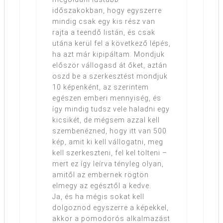
időszakokban, hogy egyszerre
mindig csak egy kis rész van
rajta a teendő listán, és csak
utána kerül fel a következő lépés,
ha azt már kipipáltam. Mondjuk
először vállogasd át őket, aztán
oszd be a szerkesztést mondjuk
10 képenként, az szerintem
egészen emberi mennyiség, és
így mindig tudsz vele haladni egy
kicsikét, de mégsem azzal kell
szembenézned, hogy itt van 500
kép, amit ki kell vállogatni, meg
kell szerkeszteni, fel kel tölteni –
mert ez így leírva tényleg olyan,
amitől az embernek rögtön
elmegy az egésztől a kedve.
Ja, és ha mégis sokat kell
dolgoznod egyszerre a képekkel,
akkor a pomodorós alkalmazást