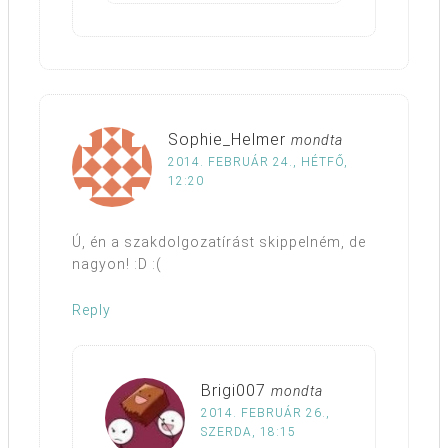
Sophie_Helmer
mondta
2014. FEBRUÁR 24., HÉTFŐ,
12:20
Ú, én a szakdolgozatírást skippelném, de
nagyon! :D :(
Reply
Brigi007
mondta
2014. FEBRUÁR 26.,
SZERDA, 18:15