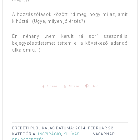
A hozzászólások között írd meg, hogy mi az, amit
kihúztál! (Ugye, milyen jó érzés?)
Én néhány „nem került rá sor” szezonális
bejegyzésötletemet tettem el a következő adandó
alkalomra. :)
Share
Share
Pin
EREDETI PUBLIKÁLÁS DÁTUMA:
2014. FEBRUÁR 23.,
KATEGÓRIA:
INSPIRÁCIÓ
,
KIHÍVÁS
,
VASÁRNAP