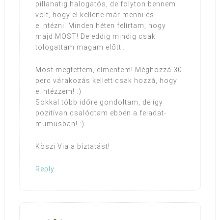
pillanatig halogatós, de folyton bennem
volt, hogy el kellene már menni és
elintézni. Minden héten felírtam, hogy
majd MOST! De eddig mindig csak
tologattam magam előtt…
Most megtettem, elmentem! Méghozzá 30
perc várakozás kellett csak hozzá, hogy
elintézzem! :)
Sokkal több időre gondoltam, de így
pozitívan csalódtam ebben a feladat-
mumusban! :)
Köszi Via a bíztatást!
Reply