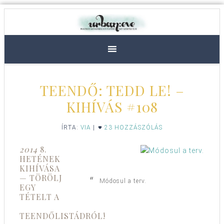
TEENDŐ: TEDD LE! –
KIHÍVÁS #108
ÍRTA:
VIA
|
23 HOZZÁSZÓLÁS
2014
8.
HETÉNEK
KIHÍVÁSA
— TÖRÖLJ
Módosul a terv.
EGY
TÉTELT A
TEENDŐLISTÁDRÓL!