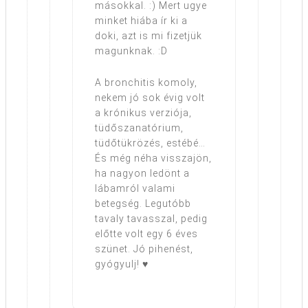
másokkal. :) Mert ugye
minket hiába ír ki a
doki, azt is mi fizetjük
magunknak. :D
A bronchitis komoly,
nekem jó sok évig volt
a krónikus verziója,
tüdőszanatórium,
tüdőtükrözés, estébé…
És még néha visszajön,
ha nagyon ledönt a
lábamról valami
betegség. Legutóbb
tavaly tavasszal, pedig
előtte volt egy 6 éves
szünet. Jó pihenést,
gyógyulj! ♥