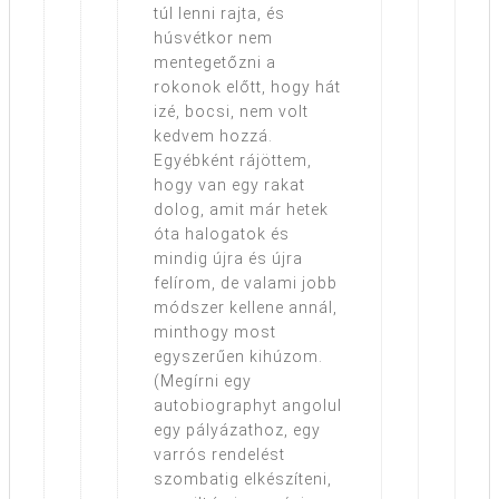
túl lenni rajta, és
húsvétkor nem
mentegetőzni a
rokonok előtt, hogy hát
izé, bocsi, nem volt
kedvem hozzá.
Egyébként rájöttem,
hogy van egy rakat
dolog, amit már hetek
óta halogatok és
mindig újra és újra
felírom, de valami jobb
módszer kellene annál,
minthogy most
egyszerűen kihúzom.
(Megírni egy
autobiographyt angolul
egy pályázathoz, egy
varrós rendelést
szombatig elkészíteni,