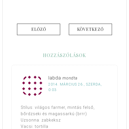
ELŐZŐ
KÖVETKEZŐ
HOZZÁSZÓLÁSOK
labda
mondta
2014. MÁRCIUS 26., SZERDA,
0:03
Stílus: világos farmer, mintás felső,
bőrdzseki és magassarkú (brrr)
Uzsonna: zabkeksz
Vacsi: tortilla