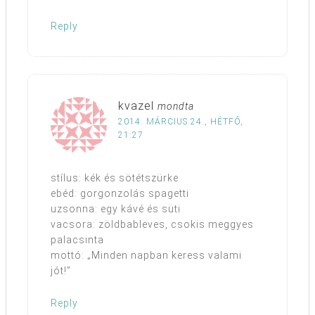
Reply
kvazel
mondta
2014. MÁRCIUS 24., HÉTFŐ,
21:27
stílus: kék és sötétszürke
ebéd: gorgonzolás spagetti
uzsonna: egy kávé és süti
vacsora: zöldbableves, csokis meggyes
palacsinta
mottó: „Minden napban keress valami
jót!”
Reply