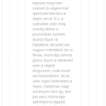
teljesen meg nem
szárad (a végére már
igencsak tele lesz a
fejem vérrel :D ), a
száradás után még
mindig ebben a
pozícióban szintén
alulról fújok rá
hajlakkot, de azért ezt
nagyon mértékkel (ez is
Nívea, most épp dimod
gloss, bocs a reklámért
nem a cégnél
dolgozom, csak most
ezt használom). és ez
után végre felemelem a
fejem, hatalmas nagy
sörényem lesz így, ami
pár perc múlva épp
optimálisra lappad,