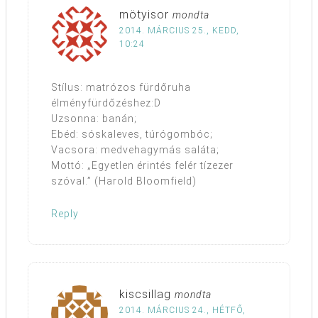
mötyisor
mondta
2014. MÁRCIUS 25., KEDD,
10:24
Stílus: matrózos fürdőruha
élményfürdőzéshez:D
Uzsonna: banán;
Ebéd: sóskaleves, túrógombóc;
Vacsora: medvehagymás saláta;
Mottó: „Egyetlen érintés felér tízezer
szóval.” (Harold Bloomfield)
Reply
kiscsillag
mondta
2014. MÁRCIUS 24., HÉTFŐ,