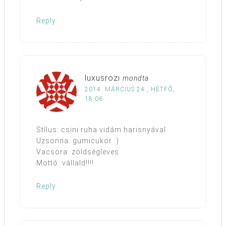
Reply
luxusrozi
mondta
2014. MÁRCIUS 24., HÉTFŐ,
18:06
Stílus: csini ruha vidám harisnyával
Uzsonna: gumicukor :)
Vacsora: zöldségleves
Mottó: vállald!!!!
Reply