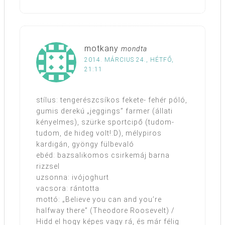
motkany
mondta
2014. MÁRCIUS 24., HÉTFŐ,
21:11
stílus: tengerészcsíkos fekete- fehér póló,
gumis derekú „jeggings” farmer (állati
kényelmes), szürke sportcipő (tudom-
tudom, de hideg volt!:D), mélypiros
kardigán, gyöngy fülbevaló
ebéd: bazsalikomos csirkemáj barna
rizzsel
uzsonna: ivójoghurt
vacsora: rántotta
mottó: „Believe you can and you’re
halfway there” (Theodore Roosevelt) /
Hidd el hogy képes vagy rá, és már félig