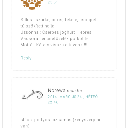
23:51
Stílus : szürke, piros, fekete, csöppet
túlszőkített hajjal
Uzsonna : Cserpes joghurt – epres
Vacsora: lencsefőzelék pörkölttel
Mottó : Kérem vissza a tavaszt!!!
Reply
Norewa
mondta
2014. MÁRCIUS 24., HÉTFŐ,
22:46
stílus: pöttyös pizsamás (kényszerpihi
van)