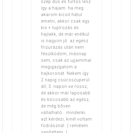
szép dús és fürtös lesz
így a hajam. ha meg
akarom kicsit hátul
emelni, akkor csak egy
kis + tupírozás és
hajlakk, de már enélkül
is nagyon jó. az egész
frizurázás után nem
fésülködöm, másnap
sem, csak az ujjaimmal
megigazgatom a
hajkoronát. Nekem így
2 napig csúcsszuperül
áll, 3. napon se rossz,
de akkor már laposabb
és kócosabb az egész,
de még bőven
vállalható… mindenki
azt kérdezi, kinél voltam
fodrásznál :) remélem
segítettem :)