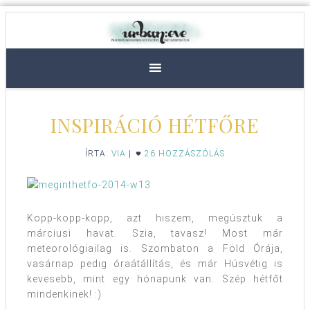
INSPIRÁCIÓ HÉTFŐRE
ÍRTA:
VIA
|
26 HOZZÁSZÓLÁS
Kopp-kopp-kopp, azt hiszem, megúsztuk a
márciusi havat. Szia, tavasz! Most már
meteorológiailag is. Szombaton a Föld Órája,
vasárnap pedig óraátállítás, és már Húsvétig is
kevesebb, mint egy hónapunk van. Szép hétfőt
mindenkinek! :)