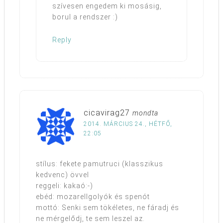
szívesen engedem ki mosásig,
borul a rendszer :)
Reply
cicavirag27
mondta
2014. MÁRCIUS 24., HÉTFŐ,
22:05
stílus: fekete pamutruci (klasszikus
kedvenc) övvel
reggeli: kakaó:-)
ebéd: mozarellgolyók és spenót
mottó: Senki sem tökéletes, ne fáradj és
ne mérgelődj, te sem leszel az.