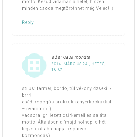
mottó: Kezdd vidáman a hetet, hiszen
minden csoda megtörténhet még Veled! :)
Reply
ederkata
mondta
2014. MÁRCIUS 24., HÉTFŐ,
18:37
stílus: farmer, bordó, túl vékony dzseki :/
brrr!
ebéd: ropogós brokkoli kenyérkockákkal
– nyammm :)
vacsora: grillezett csirkemell és saláta
mottó: Általában a ‘majd holnap’ a hét
legzsúfoltabb napja. (spanyol
közmondás)