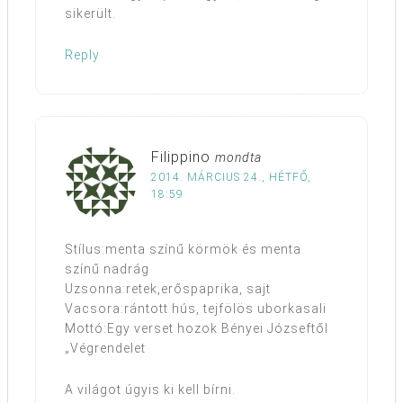
sikerült.
Reply
Filippino
mondta
2014. MÁRCIUS 24., HÉTFŐ,
18:59
Stílus:menta színű körmök és menta
színű nadrág
Uzsonna:retek,erőspaprika, sajt
Vacsora:rántott hús, tejfölös uborkasali
Mottó:Egy verset hozok Bényei Józseftől
„Végrendelet
A világot úgyis ki kell bírni.