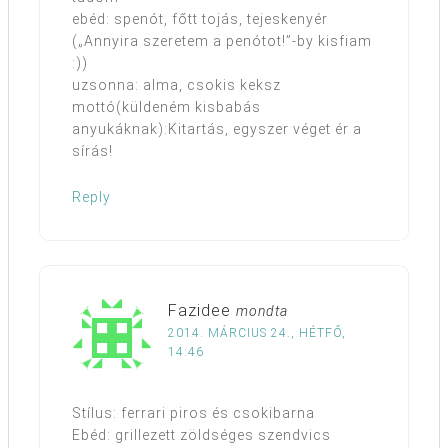
ebéd: spenót, főtt tojás, tejeskenyér
(„Annyira szeretem a penótot!”-by kisfiam
:))
uzsonna: alma, csokis keksz
mottó(küldeném kisbabás
anyukáknak):Kitartás, egyszer véget ér a
sírás!
Reply
Fazidee
mondta
2014. MÁRCIUS 24., HÉTFŐ,
14:46
Stílus: ferrari piros és csokibarna
Ebéd: grillezett zöldséges szendvics