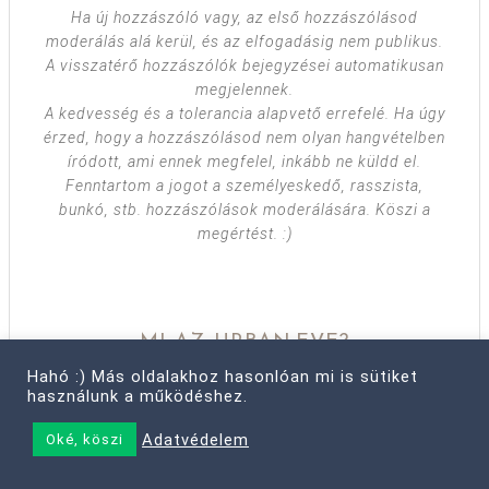
Ha új hozzászóló vagy, az első hozzászólásod
moderálás alá kerül, és az elfogadásig nem publikus.
A visszatérő hozzászólók bejegyzései automatikusan
megjelennek.
A kedvesség és a tolerancia alapvető errefelé. Ha úgy
érzed, hogy a hozzászólásod nem olyan hangvételben
íródott, ami ennek megfelel, inkább ne küldd el.
Fenntartom a jogot a személyeskedő, rasszista,
bunkó, stb. hozzászólások moderálására. Köszi a
megértést. :)
MI AZ URBAN:EVE?
Hahó :) Más oldalakhoz hasonlóan mi is sütiket
használunk a működéshez.
Adatvédelem
Oké, köszi