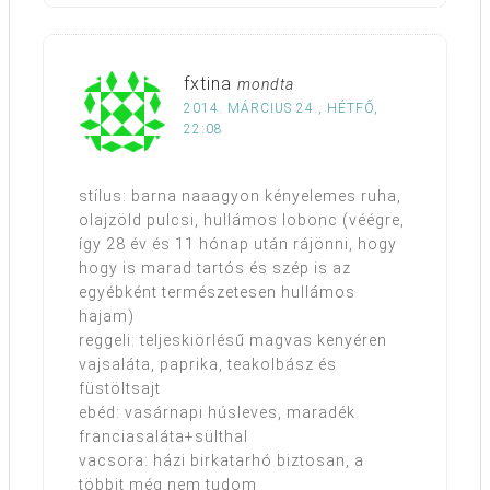
fxtina
mondta
2014. MÁRCIUS 24., HÉTFŐ,
22:08
stílus: barna naaagyon kényelemes ruha,
olajzöld pulcsi, hullámos lobonc (véégre,
így 28 év és 11 hónap után rájönni, hogy
hogy is marad tartós és szép is az
egyébként természetesen hullámos
hajam)
reggeli: teljeskiörlésű magvas kenyéren
vajsaláta, paprika, teakolbász és
füstöltsajt
ebéd: vasárnapi húsleves, maradék
franciasaláta+sülthal
vacsora: házi birkatarhó biztosan, a
többit még nem tudom