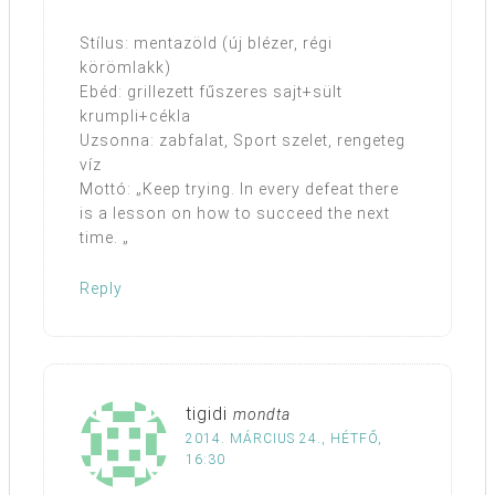
Stílus: mentazöld (új blézer, régi
körömlakk)
Ebéd: grillezett fűszeres sajt+sült
krumpli+cékla
Uzsonna: zabfalat, Sport szelet, rengeteg
víz
Mottó: „Keep trying. In every defeat there
is a lesson on how to succeed the next
time. „
Reply
tigidi
mondta
2014. MÁRCIUS 24., HÉTFŐ,
16:30