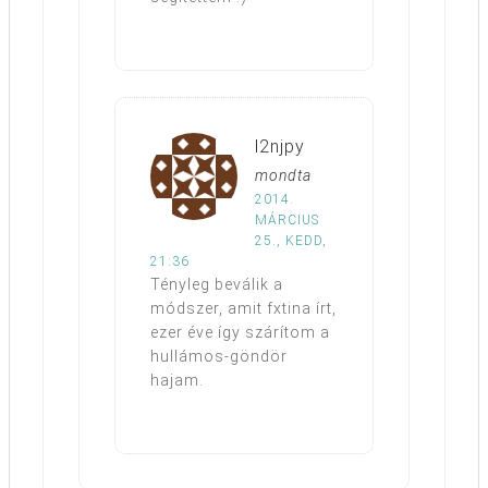
l2njpy
mondta
2014.
MÁRCIUS
25., KEDD,
21:36
Tényleg beválik a
módszer, amit fxtina írt,
ezer éve így szárítom a
hullámos-göndör
hajam.