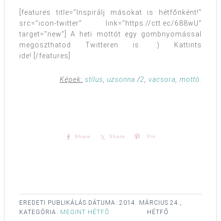
[features title=”Inspirálj másokat is hétfőnként!”
src=”icon-twitter” link=”https://ctt.ec/688wU”
target=”new”] A heti mottót egy gombnyomással
megoszthatod Twitteren is. :) Kattints
ide! [/features]
Képek:
stílus
,
uzsonna
/
2
,
vacsora
,
mottó
.
Share
Share
Pin
EREDETI PUBLIKÁLÁS DÁTUMA:
2014. MÁRCIUS 24.,
KATEGÓRIA:
MEGINT HÉTFŐ
HÉTFŐ