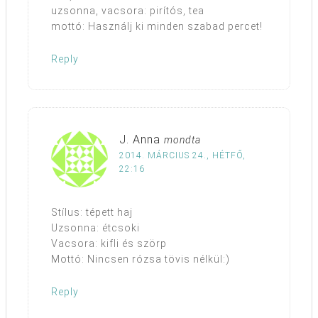
uzsonna, vacsora: pirítós, tea
mottó: Használj ki minden szabad percet!
Reply
J. Anna
mondta
2014. MÁRCIUS 24., HÉTFŐ,
22:16
Stílus: tépett haj
Uzsonna: étcsoki
Vacsora: kifli és szörp
Mottó: Nincsen rózsa tövis nélkül:)
Reply