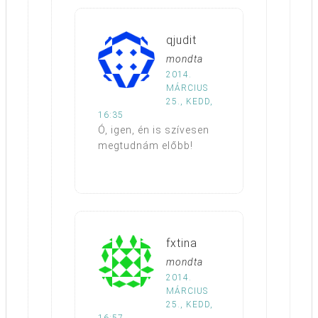
qjudit
mondta
2014.
MÁRCIUS
25., KEDD,
16:35
Ó, igen, én is szívesen
megtudnám előbb!
fxtina
mondta
2014.
MÁRCIUS
25., KEDD,