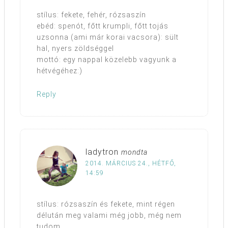
stílus: fekete, fehér, rózsaszín
ebéd: spenót, főtt krumpli, főtt tojás
uzsonna (ami már korai vacsora): sült
hal, nyers zöldséggel
mottó: egy nappal közelebb vagyunk a
hétvégéhez:)
Reply
ladytron
mondta
2014. MÁRCIUS 24., HÉTFŐ,
14:59
stílus: rózsaszín és fekete, mint régen
délután meg valami még jobb, még nem
tudom