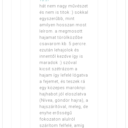
16:57
hát nem nagy művészet
és nem is titok :) sokkal
egyszerűbb, mint
amilyen hosszan most
leírom. a megmosott
hajamat törölközőbe
csavarom kb. 5 percre.
ezután lehajolok és
innentől kezdve így is
maradok :) szóval
kicsit szétrázom a
hajam így lefelé lógatva
a fejemet, és teszek rá
egy közepes maroknyi
hajhabot jól eloszlatva
(Nívea, göndör hajra), a
hajszárítóval, meleg, de
enyhe erősségű
fokozaton alulról
szárítom felfelé, amíg