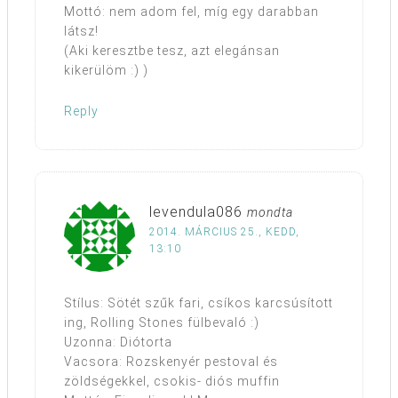
Mottó: nem adom fel, míg egy darabban
látsz!
(Aki keresztbe tesz, azt elegánsan
kikerülöm :) )
Reply
levendula086
mondta
2014. MÁRCIUS 25., KEDD,
13:10
Stílus: Sötét szűk fari, csíkos karcsúsított
ing, Rolling Stones fülbevaló :)
Uzonna: Diótorta
Vacsora: Rozskenyér pestoval és
zöldségekkel, csokis- diós muffin