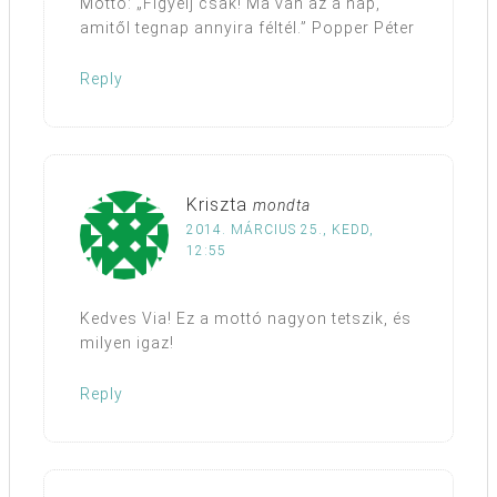
Mottó: „Figyelj csak! Ma van az a nap,
amitől tegnap annyira féltél.” Popper Péter
Reply
Kriszta
mondta
2014. MÁRCIUS 25., KEDD,
12:55
Kedves Via! Ez a mottó nagyon tetszik, és
milyen igaz!
Reply