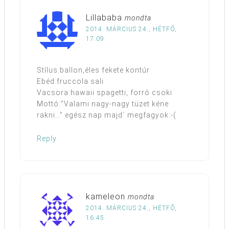
Lillababa
mondta
2014. MÁRCIUS 24., HÉTFŐ,
17:09
Stílus:ballon,éles fekete kontúr
Ebéd:fruccola sali
Vacsora:hawaii spagetti, forró csoki
Mottó:”Valami nagy-nagy tüzet kéne
rakni…” egész nap majd` megfagyok:-(
Reply
kameleon
mondta
2014. MÁRCIUS 24., HÉTFŐ,
16:45