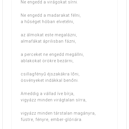
Ne engedd a virágokat sírni.
Ne engedd a madarakat félni,
a hűséget hóban elvetélni,
az álmokat este megalázni,
almafákat áprilisban fázni,
a perceket ne engedd megállni,
ablakokat örökre bezárni,
csillagfényű éjszakákra lőni,
ösvényeket indákkal benőni.
Ameddig a vállad íve bírja,
vigyázz minden virágtalan sírra,
vigyázz minden társtalan magányra,
füstre, fényre, ember-glóriára.