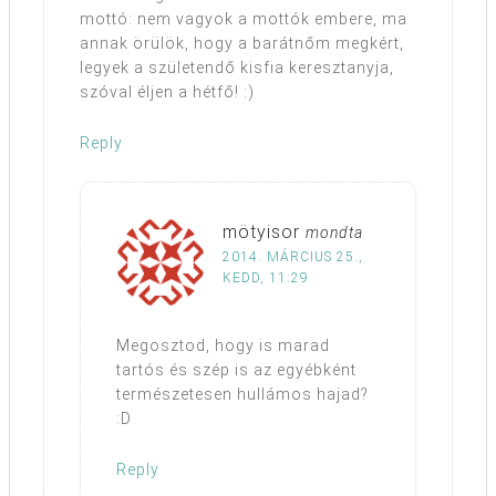
mottó: nem vagyok a mottók embere, ma
annak örülök, hogy a barátnőm megkért,
legyek a születendő kisfia keresztanyja,
szóval éljen a hétfő! :)
Reply
mötyisor
mondta
2014. MÁRCIUS 25.,
KEDD, 11:29
Megosztod, hogy is marad
tartós és szép is az egyébként
természetesen hullámos hajad?
:D
Reply