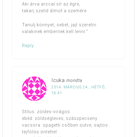
Aki árva arccal sír az égre,
takarj szelíd álmot a szemére.
Tanulj könnyet, sebet, jajt szeretni:
valakinek embernek kell lenni.”
Reply
Icuka
mondta
2014. MÁRCIUS 24., HÉTFŐ,
18:41
Stílus: zöldes-virágos
ebéd: zöldségleves, szászpecseny
vacsora: spagetti csőben sütve, sajtos
tejfölös öntettel