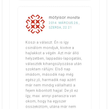
mötyisor
mondta
2014. MÁRCIUS 26.,
SZERDA, 22:21
Köszi a választ. Én is így
csinálom mondjuk, kivéve a
hajlakkot a végén. Azt már álló
helyzetben, lappadás-lapogatás,
választék kihangsúlyozása után
szoktam ráfújni. Első nap
imádom, második nap még
egész jó, harmadik nap azért
már nem mindig vállalható a
fejem kibontott hajjal. De jó ez
így, max. annyi panaszra van
okom, hogy ha egyszer
összekötöm, utána már nem