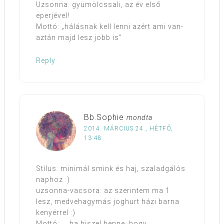
Uzsonna: gyümölcssali, az év első
eperjével!
Mottó: „hálásnak kell lenni azért ami van-
aztán majd lesz jobb is”
Reply
Bb.Sophie
mondta
2014. MÁRCIUS 24., HÉTFŐ,
13:48
Stílus: minimál smink és haj, szaladgálós
naphoz :)
uzsonna-vacsora: az szerintem ma 1
lesz, medvehagymás joghurt házi barna
kenyérrel :)
Mottó: „…ha hiszel benne, hogy