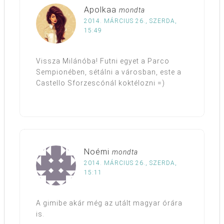
Apolkaa
mondta
2014. MÁRCIUS 26., SZERDA,
15:49
Vissza Milánóba! Futni egyet a Parco
Sempionében, sétálni a városban, este a
Castello Sforzescónál koktélozni =)
Noémi
mondta
2014. MÁRCIUS 26., SZERDA,
15:11
A gimibe akár még az utált magyar órára
is.