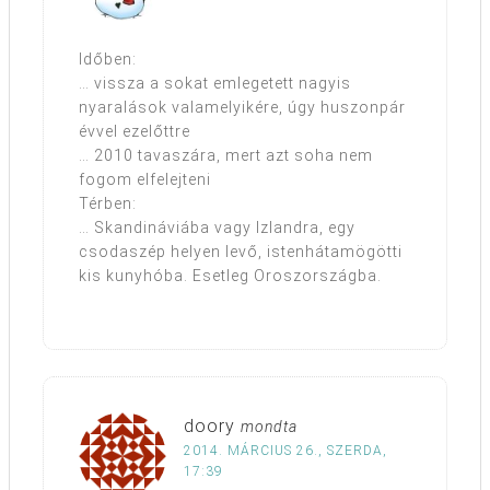
Időben:
… vissza a sokat emlegetett nagyis
nyaralások valamelyikére, úgy huszonpár
évvel ezelőttre
… 2010 tavaszára, mert azt soha nem
fogom elfelejteni
Térben:
… Skandináviába vagy Izlandra, egy
csodaszép helyen levő, istenhátamögötti
kis kunyhóba. Esetleg Oroszországba.
doory
mondta
2014. MÁRCIUS 26., SZERDA,
17:39