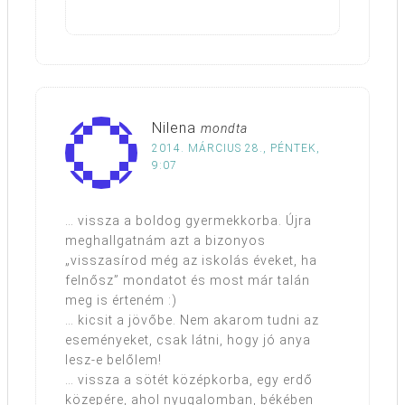
Nilena
mondta
2014. MÁRCIUS 28., PÉNTEK,
9:07
… vissza a boldog gyermekkorba. Újra
meghallgatnám azt a bizonyos
„visszasírod még az iskolás éveket, ha
felnősz” mondatot és most már talán
meg is érteném :)
… kicsit a jövőbe. Nem akarom tudni az
eseményeket, csak látni, hogy jó anya
lesz-e belőlem!
… vissza a sötét középkorba, egy erdő
közepére, ahol nyugalomban, békében