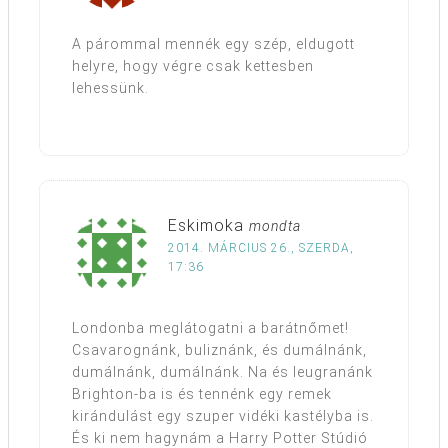
A párommal mennék egy szép, eldugott
helyre, hogy végre csak kettesben
lehessünk.
Eskimoka
mondta
2014. MÁRCIUS 26., SZERDA,
17:36
Londonba meglátogatni a barátnőmet!
Csavarognánk, buliznánk, és dumálnánk,
dumálnánk, dumálnánk. Na és leugranánk
Brighton-ba is és tennénk egy remek
kirándulást egy szuper vidéki kastélyba is.
És ki nem hagynám a Harry Potter Stúdió