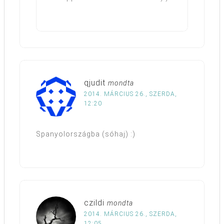
qjudit
mondta
2014. MÁRCIUS 26., SZERDA,
12:20
Spanyolországba (sóhaj) :)
czildi
mondta
2014. MÁRCIUS 26., SZERDA,
12:05