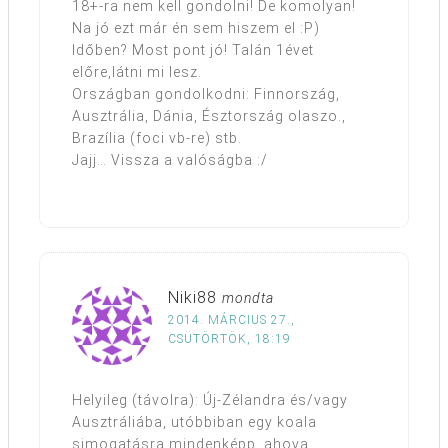
18+-ra nem kell gondolni! De komolyan!
Na jó ezt már én sem hiszem el :P)
Időben? Most pont jó! Talán 1évet
előre,látni mi lesz.
Országban gondolkodni: Finnország,
Ausztrália, Dánia, Észtország olaszo.,
Brazília (foci vb-re) stb.
Jajj… Vissza a valóságba :/
Niki88
mondta
2014. MÁRCIUS 27.,
CSÜTÖRTÖK, 18:19
Helyileg (távolra): Új-Zélandra és/vagy
Ausztráliába, utóbbiban egy koala
simogatásra mindenképp, ahova