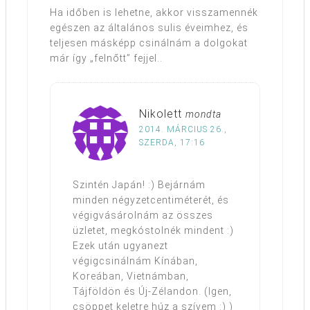
Ha időben is lehetne, akkor visszamennék
egészen az általános sulis éveimhez, és
teljesen másképp csinálnám a dolgokat
már így „felnőtt” fejjel..
Nikolett
mondta
2014. MÁRCIUS 26.,
SZERDA, 17:16
Szintén Japán! :) Bejárnám
minden négyzetcentiméterét, és
végigvásárolnám az összes
üzletet, megkóstolnék mindent :)
Ezek után ugyanezt
végigcsinálnám Kínában,
Koreában, Vietnámban,
Tájföldön és Új-Zélandon. (Igen,
csöppet keletre húz a szívem :) )