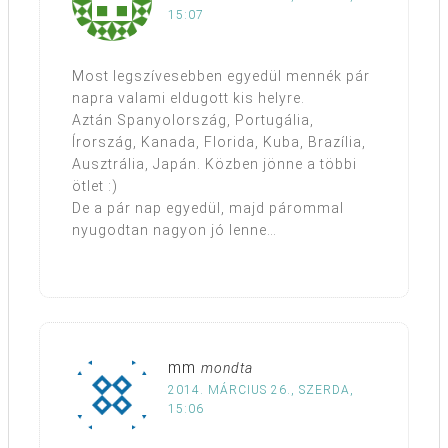
15:07
Most legszívesebben egyedül mennék pár
napra valami eldugott kis helyre.
Aztán Spanyolország, Portugália,
Írország, Kanada, Florida, Kuba, Brazília,
Ausztrália, Japán. Közben jönne a többi
ötlet :)
De a pár nap egyedül, majd párommal
nyugodtan nagyon jó lenne…
mm
mondta
2014. MÁRCIUS 26., SZERDA,
15:06