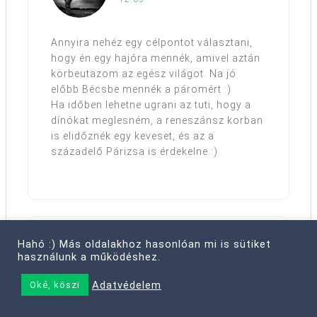
Annyira nehéz egy célpontot választani,
hogy én egy hajóra mennék, amivel aztán
körbeutazom az egész világot. Na jó
előbb Bécsbe mennék a páromért :)
Ha időben lehetne ugrani az tuti, hogy a
dínókat meglesném, a reneszánsz korban
is elidőznék egy keveset, és az a
századelő Párizsa is érdekelne :)
Hahó :) Más oldalakhoz hasonlóan mi is sütiket
MeDana
mondta
használunk a működéshez.
2014. MÁRCIUS 26., SZERDA,
11:50
Adatvédelem
Oké, köszi