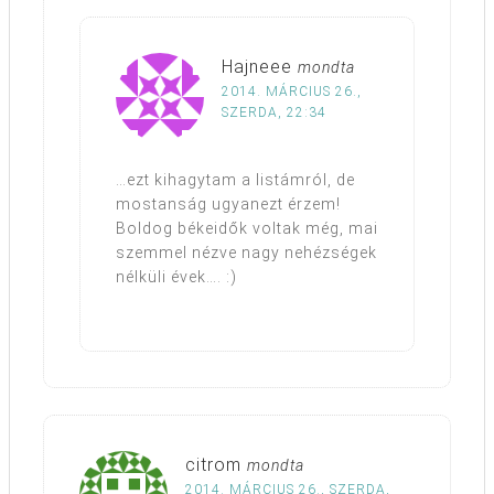
Hajneee
mondta
2014. MÁRCIUS 26.,
SZERDA, 22:34
…ezt kihagytam a listámról, de
mostanság ugyanezt érzem!
Boldog békeidők voltak még, mai
szemmel nézve nagy nehézségek
nélküli évek…. :)
citrom
mondta
2014. MÁRCIUS 26., SZERDA,