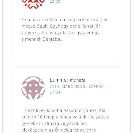
22:02
Ez a hazaszökés már rég tervben volt, és
megvalósult, úgyhogy per pillanat jól
vagyok, ahol vagyok. De egyszer úgy
elmennék Dániába…
bummer
mondta
2014. MÁRCIUS 26., SZERDA,
21:54
…kiszöknék kicsit a párom sírjához, Aki
sajnos 10 hnapja nincs velünk. Helyette a
gyerekeim álmára vigyázok, és
ideképzelem az Ő meleg tenyerének