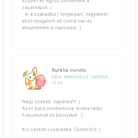
kozben es egyutt tolthetnenk a
vasarnapot :(
…ki a szabadba ( tengerpart, hegyekbe)
ahol nyugalom es csend van es
elvezhetnem a napsutest :)
Aurélia
mondta
2014. MÁRCIUS 26., SZERDA,
12:26
Nagy szökés: Japánba!!! :)
Azon belül mindenhova, kivéve talán
Fukushimát és környékét..:(
Kis szökés:Lovardába, Gyömrőre :)