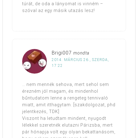
túrát, de oda a lányomat is vinném –
szóval az egy másik utazás lesz!
Brigi007
mondta
2014. MÁRCIUS 26., SZERDA,
17:22
… nem mennék sehova, mert sehol sem
érezném jól magam, és mindenhol
bűntudatom lenne a rengeteg tennivaló
miatt, amit itthagytam. [szakdolgozat, phd
jelentkezés, TDK]
Viszont ha letudtam mindent, nyugodt
lélekkel szeretnék elutazni Párizsba, mert
pár hónapja volt egy olyan bekattanásom,