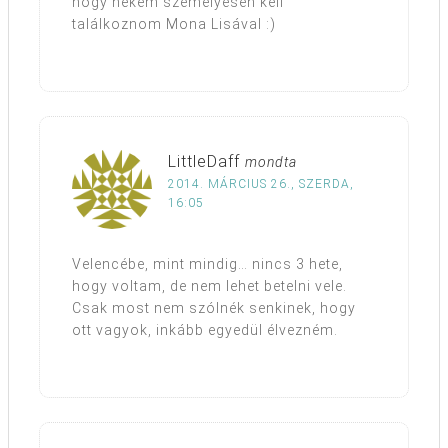
hogy nekem személyesen kell
találkoznom Mona Lisával :)
LittleDaff
mondta
2014. MÁRCIUS 26., SZERDA,
16:05
Velencébe, mint mindig… nincs 3 hete,
hogy voltam, de nem lehet betelni vele.
Csak most nem szólnék senkinek, hogy
ott vagyok, inkább egyedül élvezném.