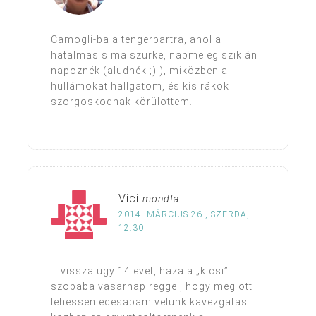
Camogli-ba a tengerpartra, ahol a
hatalmas sima szürke, napmeleg sziklán
napoznék (aludnék ;) ), miközben a
hullámokat hallgatom, és kis rákok
szorgoskodnak körülöttem.
Vici
mondta
2014. MÁRCIUS 26., SZERDA,
12:30
….vissza ugy 14 evet, haza a „kicsi”
szobaba vasarnap reggel, hogy meg ott
lehessen edesapam velunk kavezgatas