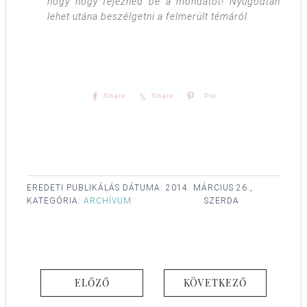
hogy hogy fejeznéd be a mondatot! Nyugodtan
lehet utána beszélgetni a felmerült témáról.
Share
Share
Pin
EREDETI PUBLIKÁLÁS DÁTUMA:
2014. MÁRCIUS 26.,
KATEGÓRIA:
ARCHÍVUM
SZERDA
ELŐZŐ
KÖVETKEZŐ