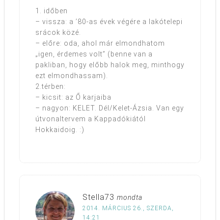
1. időben
– vissza: a ’80-as évek végére a lakótelepi
srácok közé.
– előre: oda, ahol már elmondhatom
„igen, érdemes volt” (benne van a
pakliban, hogy előbb halok meg, minthogy
ezt elmondhassam).
2.térben:
– kicsit: az Ő karjaiba
– nagyon: KELET. Dél/Kelet-Ázsia. Van egy
útvonaltervem a Kappadókiától
Hokkaidoig. :)
Stella73
mondta
2014. MÁRCIUS 26., SZERDA,
14:21