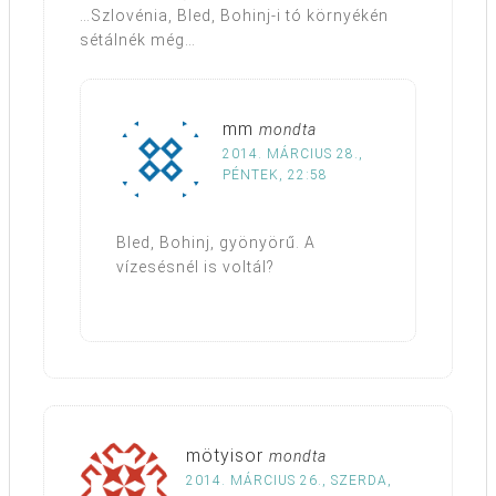
…Szlovénia, Bled, Bohinj-i tó környékén
sétálnék még…
mm
mondta
2014. MÁRCIUS 28.,
PÉNTEK, 22:58
Bled, Bohinj, gyönyörű. A
vízesésnél is voltál?
mötyisor
mondta
2014. MÁRCIUS 26., SZERDA,