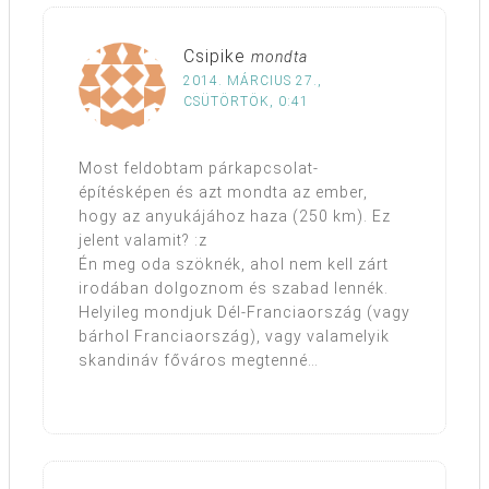
Csipike
mondta
2014. MÁRCIUS 27.,
CSÜTÖRTÖK, 0:41
Most feldobtam párkapcsolat-
építésképen és azt mondta az ember,
hogy az anyukájához haza (250 km). Ez
jelent valamit? :z
Én meg oda szöknék, ahol nem kell zárt
irodában dolgoznom és szabad lennék.
Helyileg mondjuk Dél-Franciaország (vagy
bárhol Franciaország), vagy valamelyik
skandináv főváros megtenné…