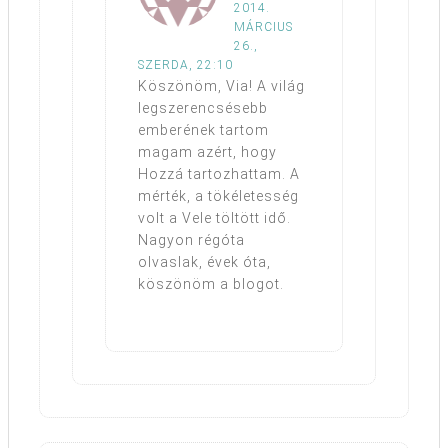
2014.
MÁRCIUS
26.,
SZERDA, 22:10
Köszönöm, Via! A világ
legszerencsésebb
emberének tartom
magam azért, hogy
Hozzá tartozhattam. A
mérték, a tökéletesség
volt a Vele töltött idő.
Nagyon régóta
olvaslak, évek óta,
köszönöm a blogot.