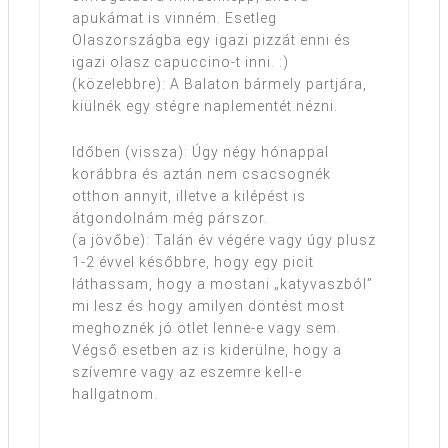
apukámat is vinném. Esetleg
Olaszországba egy igazi pizzát enni és
igazi olasz capuccino-t inni. :)
(közelebbre): A Balaton bármely partjára,
kiülnék egy stégre naplementét nézni.
Időben (vissza): Úgy négy hónappal
korábbra és aztán nem csacsognék
otthon annyit, illetve a kilépést is
átgondolnám még párszor.
(a jövőbe): Talán év végére vagy úgy plusz
1-2 évvel későbbre, hogy egy picit
láthassam, hogy a mostani „katyvaszból”
mi lesz és hogy amilyen döntést most
meghoznék jó ötlet lenne-e vagy sem.
Végső esetben az is kiderülne, hogy a
szívemre vagy az eszemre kell-e
hallgatnom.