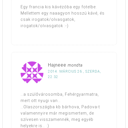
Egy francia kis kávézóba egy fotelbe.
Mellettem egy naaagyon hosszú kávé, és
csak irogatok/olvasgatok,
irogatok/olvasgatok :-)
Hajneee
mondta
2014. MÁRCIUS 26., SZERDA,
22:32
…a szülővárosomba, Fehérgyarmatra,
mert ott nyugi van…
…Olaszországba kb bárhova, Padova-t
valamennyire már megismertem, de
szívesen visszamennék, meg egyéb
helyekre is… :)