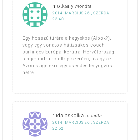
motkany
mondta
2014. MÁRCIUS 26., SZERDA,
23:40
Egy hosszú túrára a hegyekbe (Alpok?),
vagy egy vonatos-hátizsákos-couch
surfinges Európai körútra, Horvátországi
tengerpartra roadtrip-szerűen, avagy az
Azori szigetekre egy csendes lenyugvós
hétre.
rudajaskolka
mondta
2014. MÁRCIUS 26., SZERDA,
22:52