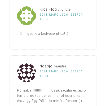
KicsiFloo
mondta
2014. MÁRCIUS 26., SZERDA,
19:35
… Dinnyésre a kedvesemhez! :)
rigabjo
mondta
2014. MÁRCIUS 26., SZERDA,
19:14
Rómába!!!!!!!!!!!!!!!!!!!! Csak sétálni és apró
templomokba benézni, ahol csend van…
és/vagy Egy Pálferis misére Pesten:-))