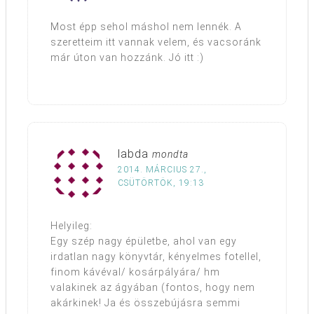
Most épp sehol máshol nem lennék. A
szeretteim itt vannak velem, és vacsoránk
már úton van hozzánk. Jó itt :)
labda
mondta
2014. MÁRCIUS 27.,
CSÜTÖRTÖK, 19:13
Helyileg:
Egy szép nagy épületbe, ahol van egy
irdatlan nagy könyvtár, kényelmes fotellel,
finom kávéval/ kosárpályára/ hm
valakinek az ágyában (fontos, hogy nem
akárkinek! Ja és összebújásra semmi