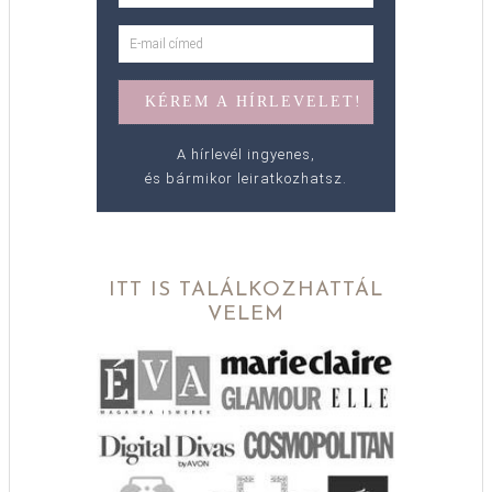
A hírlevél ingyenes,
és bármikor leiratkozhatsz.
ITT IS TALÁLKOZHATTÁL
VELEM