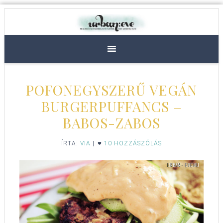
POFONEGYSZERŰ VEGÁN
BURGERPUFFANCS –
BABOS-ZABOS
ÍRTA:
VIA
|
10 HOZZÁSZÓLÁS