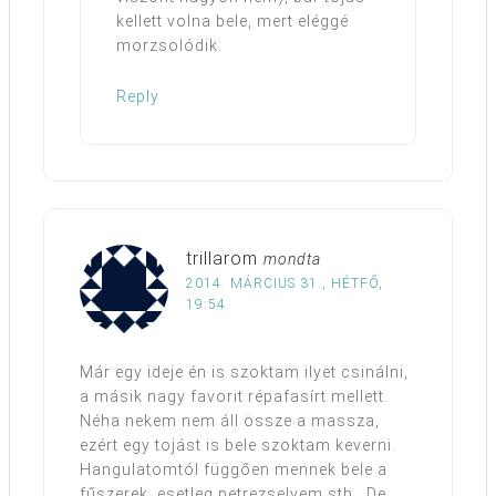
kellett volna bele, mert eléggé
morzsolódik.
Reply
trillarom
mondta
2014. MÁRCIUS 31., HÉTFŐ,
19:54
Már egy ideje én is szoktam ilyet csinálni,
a másik nagy favorit répafasírt mellett.
Néha nekem nem áll össze a massza,
ezért egy tojást is bele szoktam keverni.
Hangulatomtól függően mennek bele a
fűszerek, esetleg petrezselyem stb.. De