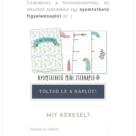
Csatlakozz a hírleveleseimhez, és
elküldök ajándékba egy
nyomtatható
figyelemnaplót
is! :)
TÖLTSD LE A NAPLÓT!
MIT KERESEL?