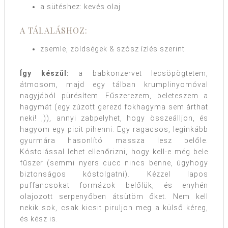
a sütéshez: kevés olaj
A TÁLALÁSHOZ:
zsemle, zöldségek & szósz ízlés szerint
Így készül:
a babkonzervet lecsöpögtetem,
átmosom, majd egy tálban krumplinyomóval
nagyjából pürésítem. Fűszerezem, beleteszem a
hagymát (egy zúzott gerezd fokhagyma sem árthat
neki! ;)), annyi zabpelyhet, hogy összeálljon, és
hagyom egy picit pihenni. Egy ragacsos, leginkább
gyurmára hasonlító massza lesz belőle.
Kóstolással lehet ellenőrizni, hogy kell-e még bele
fűszer (semmi nyers cucc nincs benne, úgyhogy
biztonságos kóstolgatni). Kézzel lapos
puffancsokat formázok belőlük, és enyhén
olajozott serpenyőben átsütöm őket. Nem kell
nekik sok, csak kicsit piruljon meg a külső kéreg,
és kész is.