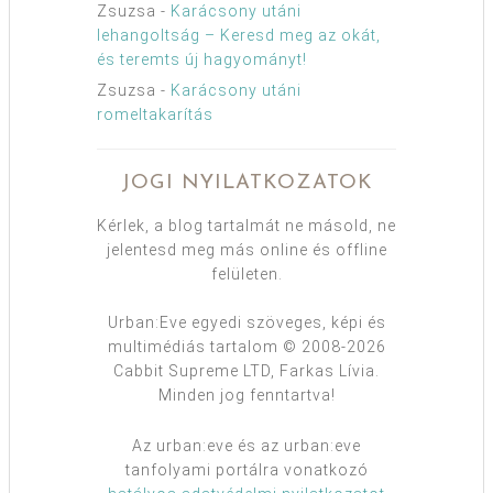
Zsuzsa
-
Karácsony utáni
lehangoltság – Keresd meg az okát,
és teremts új hagyományt!
Zsuzsa
-
Karácsony utáni
romeltakarítás
JOGI NYILATKOZATOK
Kérlek, a blog tartalmát ne másold, ne
jelentesd meg más online és offline
felületen.
Urban:Eve egyedi szöveges, képi és
multimédiás tartalom © 2008-2026
Cabbit Supreme LTD, Farkas Lívia.
Minden jog fenntartva!
Az urban:eve és az urban:eve
tanfolyami portálra vonatkozó