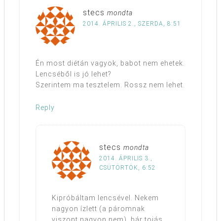
stecs
mondta
2014. ÁPRILIS 2., SZERDA, 8:51
Én most diétán vagyok, babot nem ehetek.
Lencséből is jó lehet?
Szerintem ma tesztelem. Rossz nem lehet.
Reply
stecs
mondta
2014. ÁPRILIS 3.,
CSÜTÖRTÖK, 6:52
Kipróbáltam lencsével. Nekem
nagyon ízlett (a páromnak
viszont nagyon nem), bár tojás