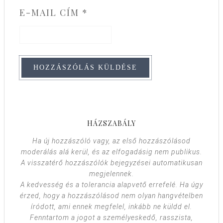
E-MAIL CÍM
*
HÁZSZABÁLY
Ha új hozzászóló vagy, az első hozzászólásod
moderálás alá kerül, és az elfogadásig nem publikus.
A visszatérő hozzászólók bejegyzései automatikusan
megjelennek.
A kedvesség és a tolerancia alapvető errefelé. Ha úgy
érzed, hogy a hozzászólásod nem olyan hangvételben
íródott, ami ennek megfelel, inkább ne küldd el.
Fenntartom a jogot a személyeskedő, rasszista,