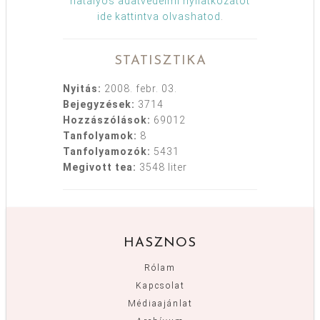
hatályos adatvédelmi nyilatkozatot
ide kattintva olvashatod
.
STATISZTIKA
Nyitás:
2008. febr. 03.
Bejegyzések:
3714
Hozzászólások:
69012
Tanfolyamok:
8
Tanfolyamozók:
5431
Megivott tea:
3548 liter
HASZNOS
Rólam
Kapcsolat
Médiaajánlat