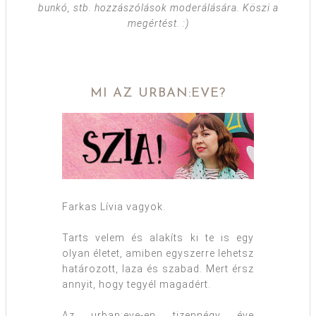
bunkó, stb. hozzászólások moderálására. Köszi a
megértést. :)
MI AZ URBAN:EVE?
Farkas Lívia vagyok.
Tarts velem és alakíts ki te is egy
olyan életet, amiben egyszerre lehetsz
határozott, laza és szabad. Mert érsz
annyit, hogy tegyél magadért.
Az urban:eve-en tizennégy éve