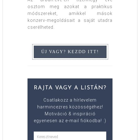
osztom meg azokat a praktikus
módszereket, amikkel mások
konzerv-megoldásait a saját utadra
cserélheted.
RAJTA VAGY A LISTÁN?
Csatlakozz a hírlevelem
harmincezres közösségéhez!
Motiváció & inspiráció
egyenesen az e-mail fiókodba! :)