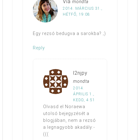
Via
mondta
2014. MÁRCIUS 31.,
HÉTFŐ, 19:08
Egy rezsó bedugva a sarokba? ;)
Reply
l2njpy
mondta
2014.
ÁPRILIS 1.,
KEDD, 4:51
Olvasd el Noraewa
utolsó bejegyzését a
blogjában, nem a rezsó
a legnagyobb akadály:-
(((