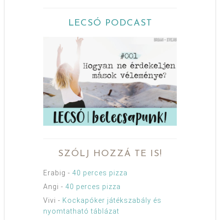
LECSÓ PODCAST
SZÓLJ HOZZÁ TE IS!
Erabig
-
40 perces pizza
Angi
-
40 perces pizza
Vivi
-
Kockapóker játékszabály és
nyomtatható táblázat