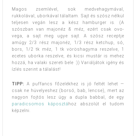
Magos zsemlével, sok medvehagymával,
rukkolával, uborkával tálaltam. Sajt és szósz nélkül
teljesen vegán lesz a kész hamburger is. (A
szószban van majonéz & méz, ezért csak ovo-
vega, a sajt meg ugye sajt. A szósz receptje
amúgy 2/3 rész majonéz, 1/3 rész ketchup, só,
bors, 1/2 tk méz, 1 tk vöröshagyma reszelve, 1
ecetes uborka reszelve, és kicsi mustár is mehez
hozzá, ha valaki szereti bele :)) Variáljátok igény és
ízlés szerint a tálalást!
TIPP:
A puffancs főzelékhez is jó feltét lehet —
csak ne hüvelyeshez (borsó, bab, lencse), mert az
nagyon fojtós lesz úgy a dupla babbal, de egy
paradicsomos káposztá
hoz abszolút el tudom
képzelni.