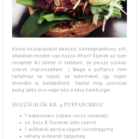
Kevés hozzávalóból elkészül, költséghatékony, sőt,
általában minden van hozzá itthon? Éljenek az ilyen
receptek! Az ötletet
itt
találtam, de persze szokás
szerint improvizáltam. :) Maga a puffancs nem
tartalmaz se tojást, se tejterméket, így vegán
étrendbe is beleépíthető. Sajttal meg szósszal
pedig lakto-ovo-vega lesz a kész hamburger.
HOZZÁVALÓK KB. 4 PUFFANCSHOZ
1 babkonzerv (nálam vörös vesebab)
só, bors & fűszerek ízlés szerint
1 evőkanál apróra vágott vöröshagyma
néhány evőkanál zabpehely