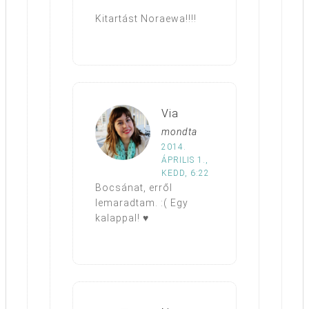
Kitartást Noraewa!!!!
Via
mondta
2014.
ÁPRILIS 1.,
KEDD, 6:22
Bocsánat, erről
lemaradtam. :( Egy
kalappal! ♥