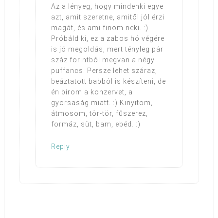
Az a lényeg, hogy mindenki egye
azt, amit szeretne, amitől jól érzi
magát, és ami finom neki. :)
Próbáld ki, ez a zabos hó végére
is jó megoldás, mert tényleg pár
száz forintból megvan a négy
puffancs. Persze lehet száraz,
beáztatott babból is készíteni, de
én bírom a konzervet, a
gyorsaság miatt. :) Kinyitom,
átmosom, tör-tör, fűszerez,
formáz, süt, bam, ebéd. :)
Reply