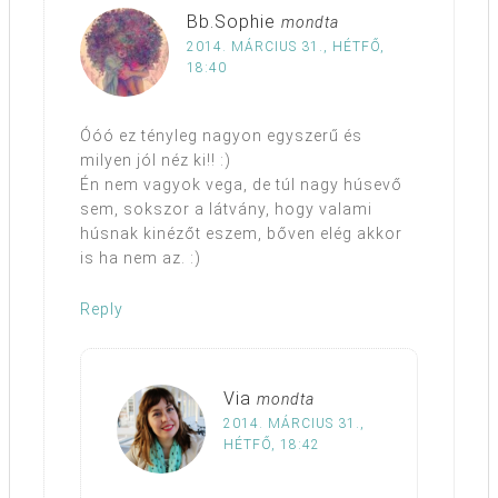
Bb.Sophie
mondta
2014. MÁRCIUS 31., HÉTFŐ,
18:40
Óóó ez tényleg nagyon egyszerű és
milyen jól néz ki!! :)
Én nem vagyok vega, de túl nagy húsevő
sem, sokszor a látvány, hogy valami
húsnak kinézőt eszem, bőven elég akkor
is ha nem az. :)
Reply
Via
mondta
2014. MÁRCIUS 31.,
HÉTFŐ, 18:42