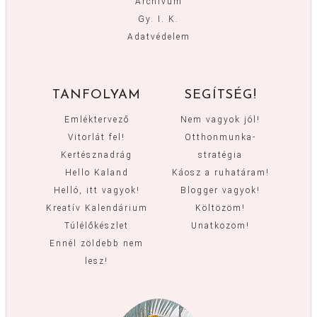
Archívum
Gy. I. K.
Adatvédelem
TANFOLYAM
SEGÍTSÉG!
Emléktervező
Nem vagyok jól!
Vitorlát fel!
Otthonmunka-
Kertésznadrág
stratégia
Hello Kaland
Káosz a ruhatáram!
Helló, itt vagyok!
Blogger vagyok!
Kreatív Kalendárium
Költözöm!
Túlélőkészlet
Unatkozom!
Ennél zöldebb nem
lesz!