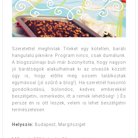
Szeretettel meghívlak Titeket egy kötetlen, baráti
hangulatú piknikre. Program nincs, csak dumálunk.
A blogszülinapi buli már bizonyította, hogy nagyon
jó barátságok alakulhatnak ki az olvasók között
úgy is, hogy előtte még sosem találkoztak
egymással (jó szűrő a blog!). Ha szeretnél hasonló
gondolkodású, bolondos, kedves emberekkel
beszélgetni, ismerkedni, itt a remek lehetőség! :) És
persze én is ott leszek, velem is lehet beszélgetni
természetesen.
Helyszín:
Budapest, Margitsziget