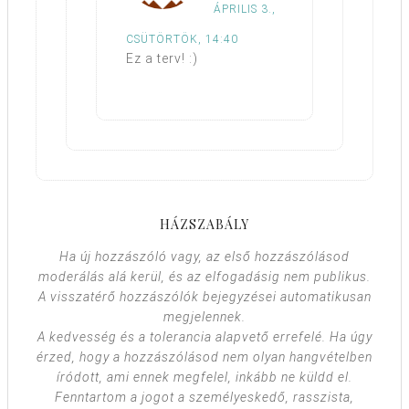
ÁPRILIS 3.,
CSÜTÖRTÖK, 14:40
Ez a terv! :)
HÁZSZABÁLY
Ha új hozzászóló vagy, az első hozzászólásod
moderálás alá kerül, és az elfogadásig nem publikus.
A visszatérő hozzászólók bejegyzései automatikusan
megjelennek.
A kedvesség és a tolerancia alapvető errefelé. Ha úgy
érzed, hogy a hozzászólásod nem olyan hangvételben
íródott, ami ennek megfelel, inkább ne küldd el.
Fenntartom a jogot a személyeskedő, rasszista,