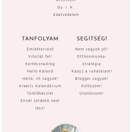
Archívum
Gy. I. K.
Adatvédelem
TANFOLYAM
SEGÍTSÉG!
Emléktervező
Nem vagyok jól!
Vitorlát fel!
Otthonmunka-
Kertésznadrág
stratégia
Hello Kaland
Káosz a ruhatáram!
Helló, itt vagyok!
Blogger vagyok!
Kreatív Kalendárium
Költözöm!
Túlélőkészlet
Unatkozom!
Ennél zöldebb nem
lesz!