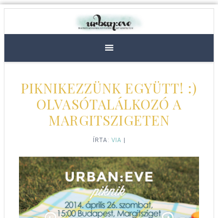
PIKNIKEZZÜNK EGYÜTT! :)
OLVASÓTALÁLKOZÓ A
MARGITSZIGETEN
ÍRTA:
VIA
|