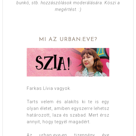
bunkó, stb. hozzászólások moderálására. Köszi a
megértést. :)
MI AZ URBAN:EVE?
Farkas Lívia vagyok.
Tarts velem és alakíts ki te is egy
olyan életet, amiben egyszerre lehetsz
határozott, laza és szabad. Mert érsz
annyit, hogy tegyél magadért.
Az urban:eve-en tizennégy éve