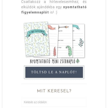
Csatlakozz a hírleveleseimhez, és
elküldök ajándékba egy
nyomtatható
figyelemnaplót
is! :)
TÖLTSD LE A NAPLÓT!
MIT KERESEL?