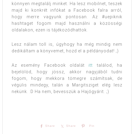
könnyen megtalálj minket. Ha lesz mobilnet, teszek
majd ki konkrét infókat a Facebook falra arról,
hogy merre vagyunk pontosan. Az #uepiknik
hashtaget fogom majd használni a közösségi
oldalakon, ezen is tájékozódhattok.
Lesz nálam toll is, úgyhogy ha még mindig nem
dedikáltam a könyvemet, hozd el a példányodat! ;)
Az esemény Facebook oldalát
itt
találod, ha
bejelölöd, hogy jössz, akkor nagyjából tudni
fogom, hogy mekkora tömegre számítsak, de
végülis mindegy, talán a Margitsziget elég lesz
nekünk. :D Ha nem, bevesszük a Hajógyárit. ;)
Share
Share
Pin