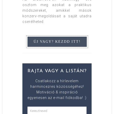
osztom meg azokat a praktikus
módszereket, amikkel mások
konzerv-megoldásait a saját utadra
cserélheted.
RAJTA VAGY A LISTÁN?
Csatlakozz a hírlevelem
harmincezres közösségéhez!
Motiváció & inspiráció
egyenesen az e-mail fiókodba! :)