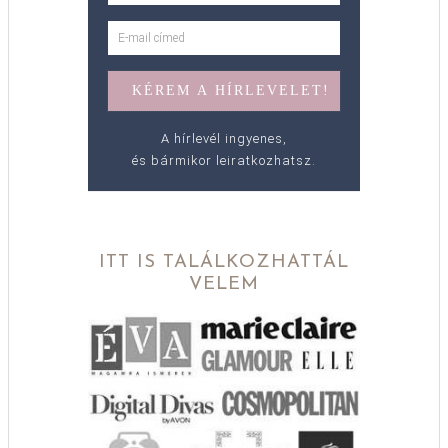
A hírlevél ingyenes,
és bármikor leiratkozhatsz.
ITT IS TALÁLKOZHATTÁL
VELEM