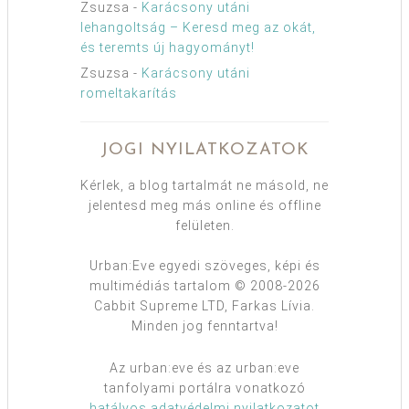
Zsuzsa
-
Karácsony utáni
lehangoltság – Keresd meg az okát,
és teremts új hagyományt!
Zsuzsa
-
Karácsony utáni
romeltakarítás
JOGI NYILATKOZATOK
Kérlek, a blog tartalmát ne másold, ne
jelentesd meg más online és offline
felületen.
Urban:Eve egyedi szöveges, képi és
multimédiás tartalom © 2008-2026
Cabbit Supreme LTD, Farkas Lívia.
Minden jog fenntartva!
Az urban:eve és az urban:eve
tanfolyami portálra vonatkozó
hatályos adatvédelmi nyilatkozatot