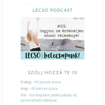
LECSÓ PODCAST
SZÓLJ HOZZÁ TE IS!
Erabig
-
40 perces pizza
Angi
-
40 perces pizza
Vivi
-
Kockapóker játékszabály és
nyomtatható táblázat