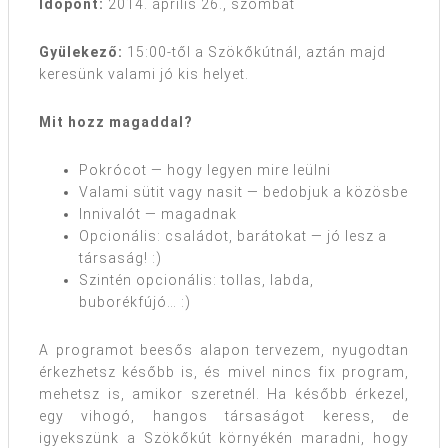
Időpont:
2014. április 26., szombat
Gyülekező:
15:00-től a Szökőkútnál, aztán majd
keresünk valami jó kis helyet.
Mit hozz magaddal?
Pokrócot — hogy legyen mire leülni
Valami sütit vagy nasit — bedobjuk a közösbe
Innivalót — magadnak
Opcionális: családot, barátokat — jó lesz a
társaság! :)
Szintén opcionális: tollas, labda,
buborékfújó… :)
A programot beesős alapon tervezem, nyugodtan
érkezhetsz később is, és mivel nincs fix program,
mehetsz is, amikor szeretnél. Ha később érkezel,
egy vihogó, hangos társaságot keress, de
igyekszünk a Szökőkút környékén maradni, hogy