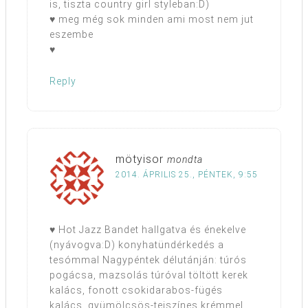
is, tiszta country girl styleban:D)
♥ meg még sok minden ami most nem jut
eszembe
♥
Reply
mötyisor
mondta
2014. ÁPRILIS 25., PÉNTEK, 9:55
♥ Hot Jazz Bandet hallgatva és énekelve
(nyávogva:D) konyhatündérkedés a
tesómmal Nagypéntek délutánján: túrós
pogácsa, mazsolás túróval töltött kerek
kalács, fonott csokidarabos-fügés
kalács, gyümölcsös-tejszínes krémmel