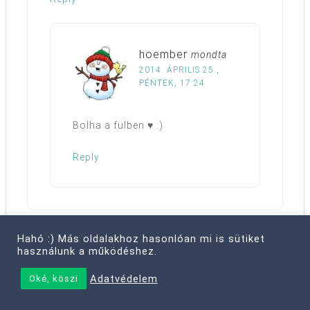
hoember
mondta
2014. ÁPRILIS 25.,
PÉNTEK, 17:24
Bolha a fülben ♥ :)
Reply
Hahó :) Más oldalakhoz hasonlóan mi is sütiket
használunk a működéshez.
Noémi
mondta
2014. ÁPRILIS 25., PÉNTEK, 8:02
Adatvédelem
Oké, köszi