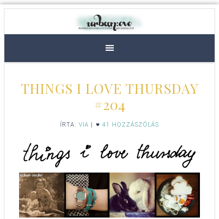
THINGS I LOVE THURSDAY
#204
ÍRTA:
VIA
|
41 HOZZÁSZÓLÁS