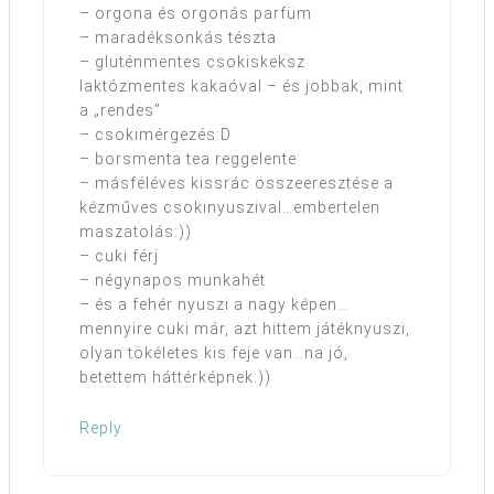
– orgona és orgonás parfüm
– maradéksonkás tészta
– gluténmentes csokiskeksz
laktózmentes kakaóval – és jobbak, mint
a „rendes”
– csokimérgezés:D
– borsmenta tea reggelente
– másféléves kissrác összeeresztése a
kézműves csokinyuszival…embertelen
maszatolás:))
– cuki férj
– négynapos munkahét
– és a fehér nyuszi a nagy képen…
mennyire cuki már, azt hittem játéknyuszi,
olyan tökéletes kis feje van…na jó,
betettem háttérképnek:))
Reply