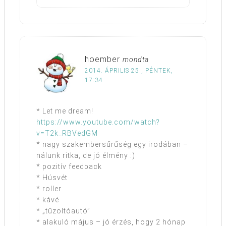
hoember
mondta
2014. ÁPRILIS 25., PÉNTEK,
17:34
* Let me dream!
https://www.youtube.com/watch?
v=T2k_RBVedGM
* nagy szakembersűrűség egy irodában –
nálunk ritka, de jó élmény :)
* pozitív feedback
* Húsvét
* roller
* kávé
* „tűzoltóautó”
* alakuló május – jó érzés, hogy 2 hónap