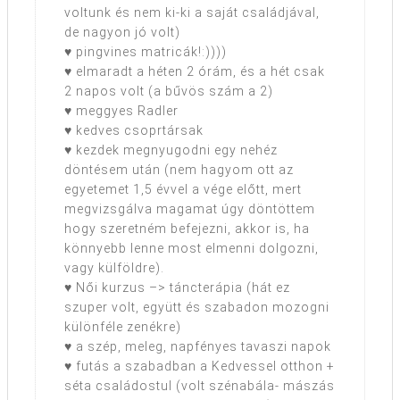
voltunk és nem ki-ki a saját családjával,
de nagyon jó volt)
♥ pingvines matricák!:))))
♥ elmaradt a héten 2 órám, és a hét csak
2 napos volt (a bűvös szám a 2)
♥ meggyes Radler
♥ kedves csoprtársak
♥ kezdek megnyugodni egy nehéz
döntésem után (nem hagyom ott az
egyetemet 1,5 évvel a vége előtt, mert
megvizsgálva magamat úgy döntöttem
hogy szeretném befejezni, akkor is, ha
könnyebb lenne most elmenni dolgozni,
vagy külföldre).
♥ Női kurzus –> táncterápia (hát ez
szuper volt, együtt és szabadon mozogni
különféle zenékre)
♥ a szép, meleg, napfényes tavaszi napok
♥ futás a szabadban a Kedvessel otthon +
séta családostul (volt szénabála- mászás