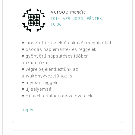
Verooo
mondta
2014. ÁPRILIS 25., PÉNTEK,
10:06
♥ kiosztottuk az első esküvői meghívókat
♥ csodás naplementék és reggelek
♥ gyönyörű napsütéses időben
hazaautózni
♥ végre bejelentkeztünk az
anyakönyvvezetőhöz is
♥ ágyban reggeli
♥ új selyemsál
♥ Húsvéti családi összejövetelek
Reply