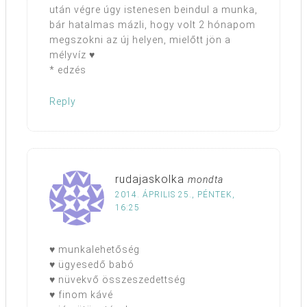
után végre úgy istenesen beindul a munka,
bár hatalmas mázli, hogy volt 2 hónapom
megszokni az új helyen, mielőtt jön a
mélyvíz ♥
* edzés
Reply
rudajaskolka
mondta
2014. ÁPRILIS 25., PÉNTEK,
16:25
♥ munkalehetőség
♥ ügyesedő babó
♥ nüvekvő összeszedettség
♥ finom kávé