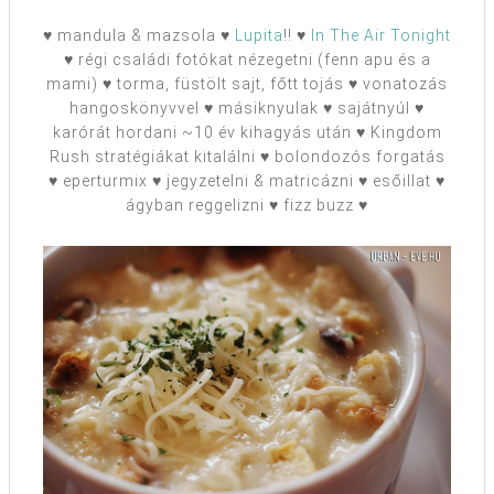
♥ mandula & mazsola ♥
Lupita
!! ♥
In The Air Tonight
♥ régi családi fotókat nézegetni (fenn apu és a
mami) ♥ torma, füstölt sajt, főtt tojás ♥ vonatozás
hangoskönyvvel ♥ másiknyulak ♥ sajátnyúl ♥
karórát hordani ~10 év kihagyás után ♥ Kingdom
Rush stratégiákat kitalálni ♥ bolondozós forgatás
♥ eperturmix ♥ jegyzetelni & matricázni ♥ esőillat ♥
ágyban reggelizni ♥ fizz buzz ♥