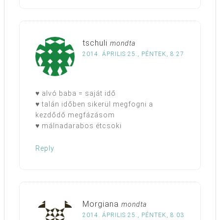
tschuli
mondta
2014. ÁPRILIS 25., PÉNTEK, 8:27
♥ alvó baba = saját idő
♥ talán időben sikerül megfogni a
kezdődő megfázásom
♥ málnadarabos étcsoki
Reply
Morgiana
mondta
2014. ÁPRILIS 25., PÉNTEK, 8:03