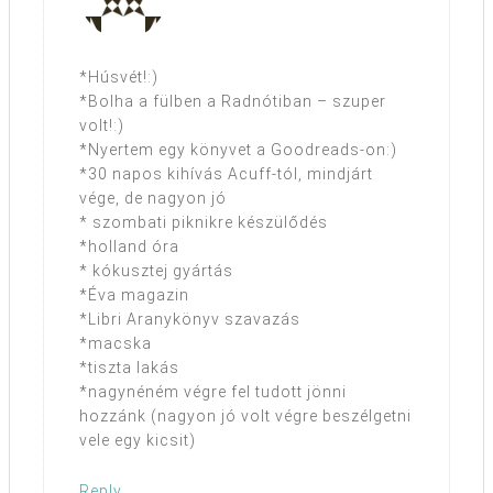
*Húsvét!:)
*Bolha a fülben a Radnótiban – szuper
volt!:)
*Nyertem egy könyvet a Goodreads-on:)
*30 napos kihívás Acuff-tól, mindjárt
vége, de nagyon jó
* szombati piknikre készülődés
*holland óra
* kókusztej gyártás
*Éva magazin
*Libri Aranykönyv szavazás
*macska
*tiszta lakás
*nagynéném végre fel tudott jönni
hozzánk (nagyon jó volt végre beszélgetni
vele egy kicsit)
Reply