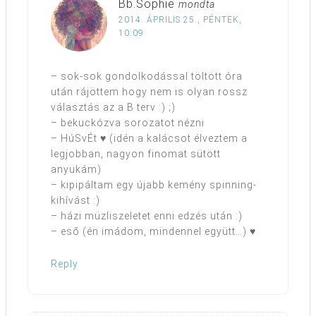
Bb.Sophie
mondta
2014. ÁPRILIS 25., PÉNTEK,
10:09
– sok-sok gondolkodással töltött óra
után rájöttem hogy nem is olyan rossz
választás az a B terv :) ;)
– bekuckózva sorozatot nézni
– HúSvÉt ♥ (idén a kalácsot élveztem a
legjobban, nagyon finomat sütött
anyukám)
– kipipáltam egy újabb kemény spinning-
kihívást :)
– házi müzliszeletet enni edzés után :)
– eső (én imádom, mindennel együtt…) ♥
Reply