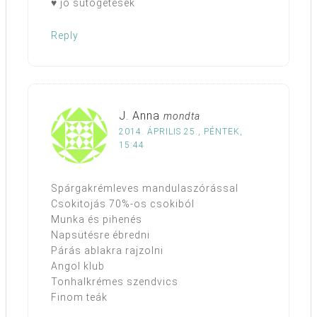
♥ jó sütögetések
Reply
J. Anna
mondta
2014. ÁPRILIS 25., PÉNTEK,
15:44
Spárgakrémleves mandulaszórással
Csokitojás 70%-os csokiból
Munka és pihenés
Napsütésre ébredni
Párás ablakra rajzolni
Angol klub
Tonhalkrémes szendvics
Finom teák