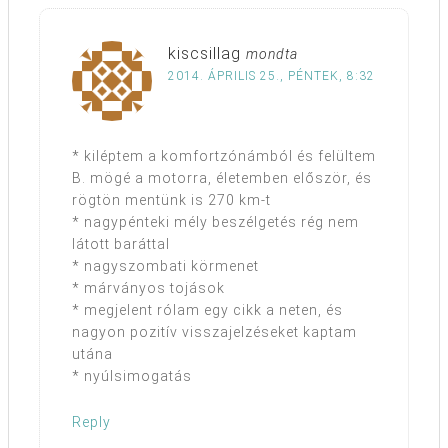
kiscsillag
mondta
2014. ÁPRILIS 25., PÉNTEK, 8:32
* kiléptem a komfortzónámból és felültem
B. mögé a motorra, életemben először, és
rögtön mentünk is 270 km-t
* nagypénteki mély beszélgetés rég nem
látott baráttal
* nagyszombati körmenet
* márványos tojások
* megjelent rólam egy cikk a neten, és
nagyon pozitív visszajelzéseket kaptam
utána
* nyúlsimogatás
Reply