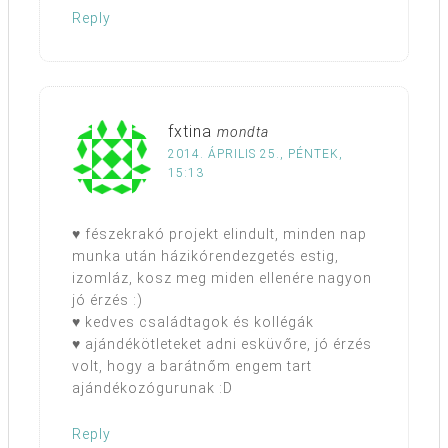
Reply
fxtina
mondta
2014. ÁPRILIS 25., PÉNTEK,
15:13
♥ fészekrakó projekt elindult, minden nap
munka után házikórendezgetés estig,
izomláz, kosz meg miden ellenére nagyon
jó érzés :)
♥ kedves családtagok és kollégák
♥ ajándékötleteket adni esküvőre, jó érzés
volt, hogy a barátnőm engem tart
ajándékozógurunak :D
Reply