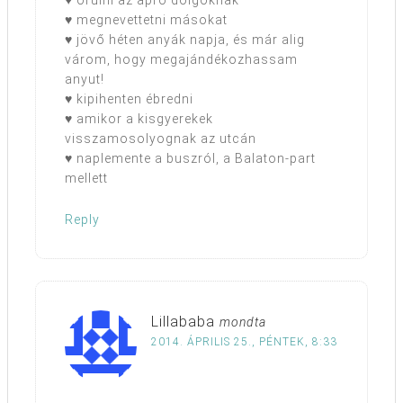
♥ örülni az apró dolgoknak
♥ megnevettetni másokat
♥ jövő héten anyák napja, és már alig
várom, hogy megajándékozhassam
anyut!
♥ kipihenten ébredni
♥ amikor a kisgyerekek
visszamosolyognak az utcán
♥ naplemente a buszról, a Balaton-part
mellett
Reply
Lillababa
mondta
2014. ÁPRILIS 25., PÉNTEK, 8:33