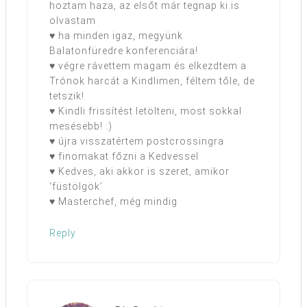
hoztam haza, az elsőt már tegnap ki is
olvastam
♥ ha minden igaz, megyünk
Balatonfüredre konferenciára!
♥ végre rávettem magam és elkezdtem a
Trónok harcát a Kindlimen, féltem tőle, de
tetszik!
♥ Kindli frissítést letölteni, most sokkal
mesésebb! :)
♥ újra visszatértem postcrossingra
♥ finomakat főzni a Kedvessel
♥ Kedves, aki akkor is szeret, amikor
‘füstölgök’
♥ Masterchef, még mindig
Reply