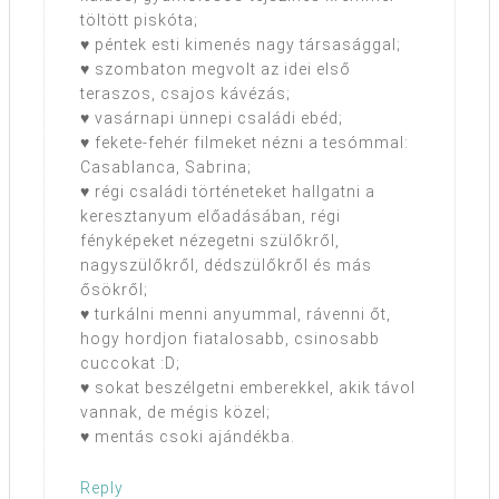
töltött piskóta;
♥ péntek esti kimenés nagy társasággal;
♥ szombaton megvolt az idei első
teraszos, csajos kávézás;
♥ vasárnapi ünnepi családi ebéd;
♥ fekete-fehér filmeket nézni a tesómmal:
Casablanca, Sabrina;
♥ régi családi történeteket hallgatni a
keresztanyum előadásában, régi
fényképeket nézegetni szülőkről,
nagyszülőkről, dédszülőkről és más
ősökről;
♥ turkálni menni anyummal, rávenni őt,
hogy hordjon fiatalosabb, csinosabb
cuccokat :D;
♥ sokat beszélgetni emberekkel, akik távol
vannak, de mégis közel;
♥ mentás csoki ajándékba.
Reply