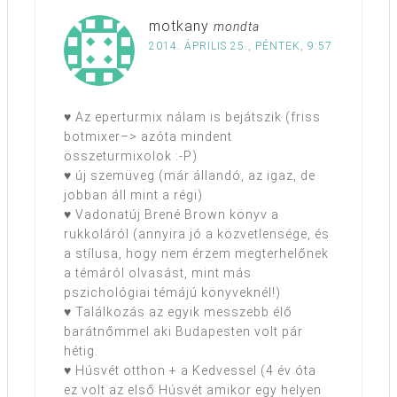
motkany
mondta
2014. ÁPRILIS 25., PÉNTEK, 9:57
♥ Az eperturmix nálam is bejátszik (friss
botmixer–> azóta mindent
összeturmixolok :-P)
♥ új szemüveg (már állandó, az igaz, de
jobban áll mint a régi)
♥ Vadonatúj Brené Brown könyv a
rukkoláról (annyira jó a közvetlensége, és
a stílusa, hogy nem érzem megterhelőnek
a témáról olvasást, mint más
pszichológiai témájú könyveknél!)
♥ Találkozás az egyik messzebb élő
barátnőmmel aki Budapesten volt pár
hétig.
♥ Húsvét otthon + a Kedvessel (4 év óta
ez volt az első Húsvét amikor egy helyen