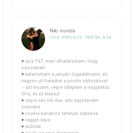
Niki
mondta
2014. ÁPRILIS 25., PÉNTEK, 9:34
♥ újra TILT, mert elhatároztam, hogy
visszaérek!
♥ betartottam a januári fogadalmaim, és
nagyon jól haladok a pozitív változással
– azt hiszem, végre ráléptem a nagybetűs
Útra, és ez klassz!
♥ végre van női Axe, ami egyszerűen
zseniális
♥ csokis-banános fehérjés zabkása
♥ reggeli kávé
♥ esőillat