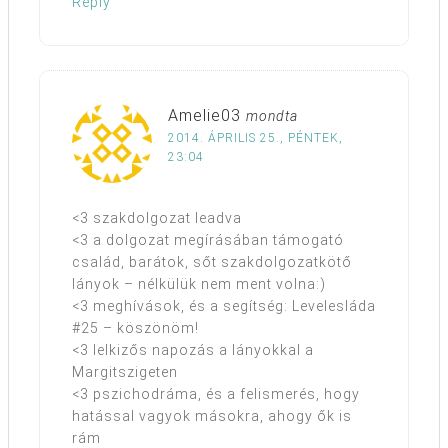
Reply
Amelie03
mondta
2014. ÁPRILIS 25., PÉNTEK,
23:04
<3 szakdolgozat leadva
<3 a dolgozat megírásában támogató
család, barátok, sőt szakdolgozatkötő
lányok – nélkülük nem ment volna:)
<3 meghívások, és a segítség: Levelesláda
#25 – köszönöm!
<3 lelkizős napozás a lányokkal a
Margitszigeten
<3 pszichodráma, és a felismerés, hogy
hatással vagyok másokra, ahogy ők is
rám