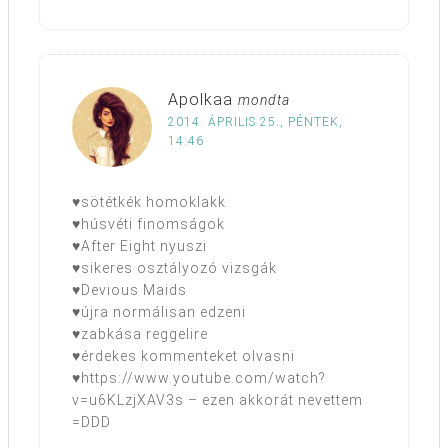
Apolkaa
mondta
2014. ÁPRILIS 25., PÉNTEK,
14:46
♥sötétkék homoklakk
♥húsvéti finomságok
♥After Eight nyuszi
♥sikeres osztályozó vizsgák
♥Devious Maids
♥újra normálisan edzeni
♥zabkása reggelire
♥érdekes kommenteket olvasni
♥https://www.youtube.com/watch?
v=u6KLzjXAV3s – ezen akkorát nevettem
=DDD