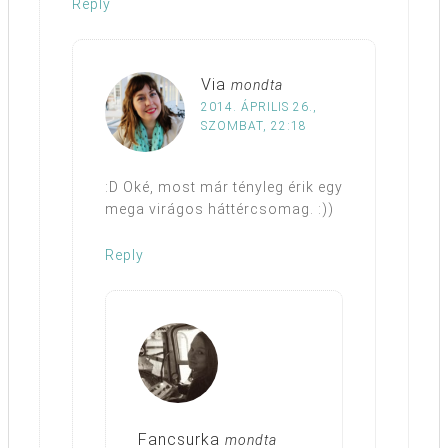
Reply
Via
mondta
2014. ÁPRILIS 26.,
SZOMBAT, 22:18
:D Oké, most már tényleg érik egy
mega virágos háttércsomag. :))
Reply
Fancsurka
mondta