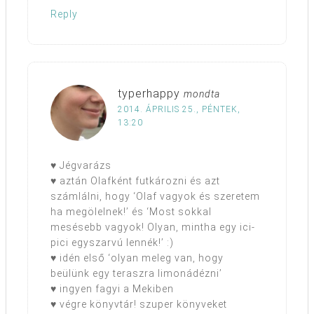
Reply
typerhappy
mondta
2014. ÁPRILIS 25., PÉNTEK,
13:20
♥ Jégvarázs
♥ aztán Olafként futkározni és azt
számlálni, hogy ‘Olaf vagyok és szeretem
ha megölelnek!’ és ‘Most sokkal
mesésebb vagyok! Olyan, mintha egy ici-
pici egyszarvú lennék!’ :)
♥ idén első ‘olyan meleg van, hogy
beülünk egy teraszra limonádézni’
♥ ingyen fagyi a Mekiben
♥ végre könyvtár! szuper könyveket