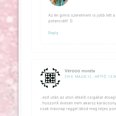
Az én gimis szerelmem is jobb lett a
potenciált! :D
Reply
Verooo
mondta
2014. MÁJUS 12., HÉTFŐ, 13:0
…eső után az úton átkelő csigákat átsegít
…huszonX évesen nem akarsz karácsonyfá
csak másnap reggel látod meg teljes p