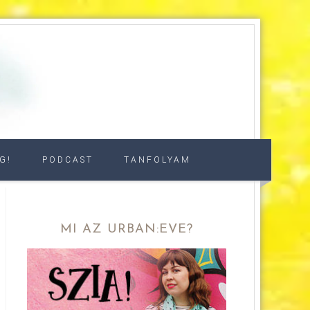
G!
PODCAST
TANFOLYAM
MI AZ URBAN:EVE?