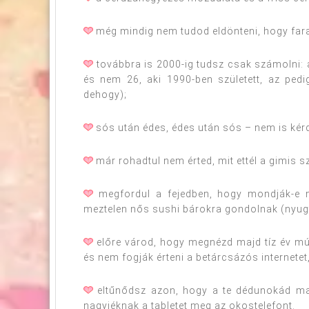
még mindig nem tudod eldönteni, hogy fara
továbbra is 2000-ig tudsz csak számolni:
és nem 26, aki 1990-ben született, az ped
dehogy);
sós után édes, édes után sós – nem is kér
már rohadtul nem érted, mit ettél a gimis 
megfordul a fejedben, hogy mondják-e m
meztelen nős sushi bárokra gondolnak (nyug
előre várod, hogy megnézd majd tíz év múl
és nem fogják érteni a betárcsázós internetet
eltűnődsz azon, hogy a te dédunokád maj
nagyiéknak a tabletet meg az okostelefont.