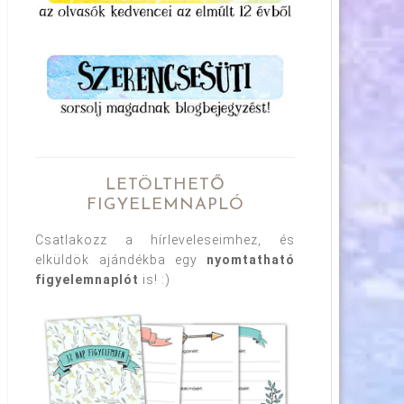
LETÖLTHETŐ
FIGYELEMNAPLÓ
Csatlakozz a hírleveleseimhez, és
elküldök ajándékba egy
nyomtatható
figyelemnaplót
is! :)