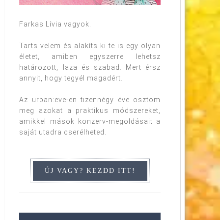
Farkas Lívia vagyok.
Tarts velem és alakíts ki te is egy olyan
életet, amiben egyszerre lehetsz
határozott, laza és szabad. Mert érsz
annyit, hogy tegyél magadért.
Az urban:eve-en tizennégy éve osztom
meg azokat a praktikus módszereket,
amikkel mások konzerv-megoldásait a
saját utadra cserélheted.