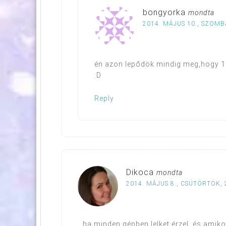
bongyorka
mondta
2014. MÁJUS 10., SZOMBA
én azon lepődök mindig meg,hogy 19
:D
Reply
Dikoca
mondta
2014. MÁJUS 8., CSÜTÖRTÖK, 
…ha minden gépben lelket érzel, és ami