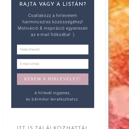
RAJTA VAGY A LISTÁN?
Csatlakozz a hírlevelem
harmincezres közösségéhez!
Motiváció & inspiráció egyenesen
az e-mail fiókodba! :)
A hírlevél ingyenes,
és bármikor leiratkozhatsz.
ITT IS TALÁLKOZHATTÁL