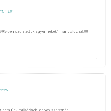
T, 13:51
95-ben született „kisgyermekek” már doloznak!!!!
23:35
kor nem úgy működnek, ahogy szeretnéd,