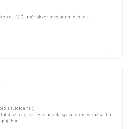
 korral. :)) Én már akkor megláttam benne a
6
ed a túloldalra :)
t díszíteni, mert van annak egy különös varázsa, ha
ompájában