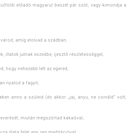
a külföldi előadó magyarul beszél pár szót, vagy kimondja a
várod, amíg elolvad a szádban;
, illatok jutnak eszedbe, ijesztő részletességgel;
ed, hogy nehezebb lett az egered;
n nyalod a fagyit;
ken anno a szüleid (és akkor „jaj, anyu, ne csináld” volt,
keverését, miután megszórtad kakaóval;
za illata felér egy zen meditációval;