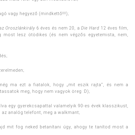
gó vagy hegyező (mindkettő!!!);
 az
Oroszlánkirály
6 éves és nem 20, a
Die Hard
12 éves film,
ig most lesz ötödikes (és nem végzős egyetemista, nem,
dés;
szerelmeden;
ég ma ezt a fiatalok, hogy „mit eszik rajta”, és nem a
tassatok meg, hogy nem vagyok öreg :D);
va egy gyerekcsapattal valamelyik 90-es évek klasszikust,
, az analóg telefont, meg a walkmant;
d mit fog neked betanítani úgy, ahogy te tanítod most a