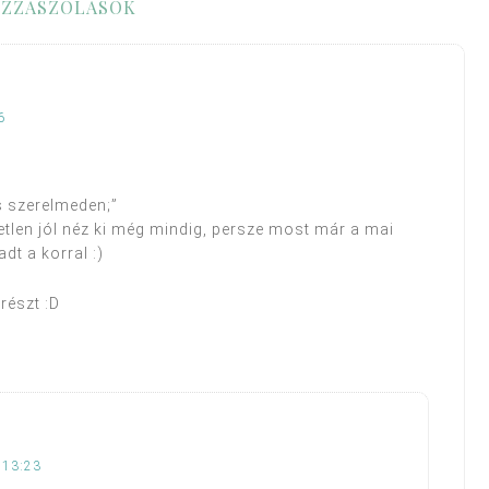
ZZÁSZÓLÁSOK
6
is szerelmeden;”
etlen jól néz ki még mindig, persze most már a mai
t a korral :)
részt :D
 13:23