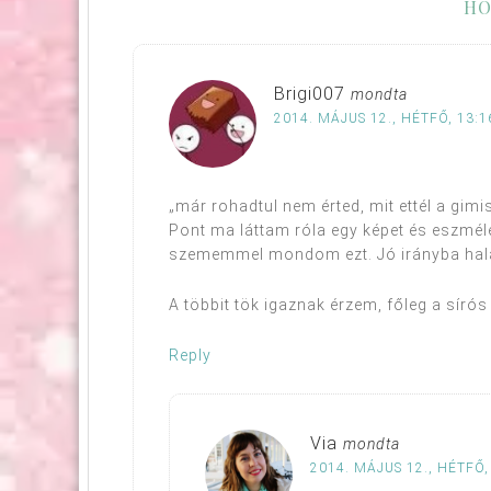
HO
Brigi007
mondta
2014. MÁJUS 12., HÉTFŐ, 13:1
„már rohadtul nem érted, mit ettél a gim
Pont ma láttam róla egy képet és eszmél
szememmel mondom ezt. Jó irányba halad
A többit tök igaznak érzem, főleg a sírós 
Reply
Via
mondta
2014. MÁJUS 12., HÉTFŐ,