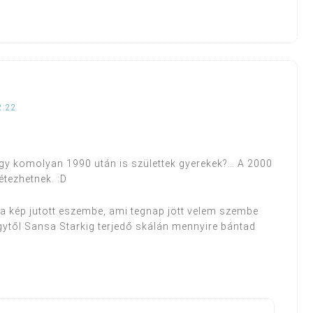
2:22
gy komolyan 1990 után is születtek gyerekek?… A 2000
étezhetnek. :D
a kép jutott eszembe, ami tegnap jött velem szembe
gytől Sansa Starkig terjedő skálán mennyire bántad