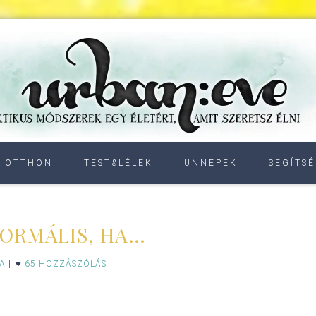
OTTHON
TEST&LÉLEK
ÜNNEPEK
SEGÍTSÉ
NORMÁLIS, HA…
IA
|
65 HOZZÁSZÓLÁS