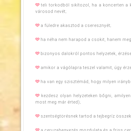
teli torkodból sikítozol, ha a koncerten 
városod nevét;
a füledre akasztod a cseresznyét;
ha néha nem harapod a csokit, hanem meg
bizonyos dalokról pontos helyzetek, érzések
amikor a vágólapra teszel valamit, úgy érz
ha van egy szisztémád, hogy milyen irányba
kezdesz olyan helyzeteken bőgni, amilyene
most meg már érted);
szentségtörésnek tartod a tejbegríz össze
a ceruzahegyezés mozdulata és a friss ceru