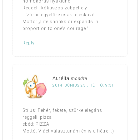
homokórás nyaklánc
Reggeli: kókuszos zabpehely
Tízórai: egyelőre csak tejeskávé
Mottó: „Life shrinks or expands in
proportion to one’s courage.”
Reply
Aurélia
mondta
2014. JÚNIUS 23., HÉTFŐ, 9:31
Stílus: Fehér, fekete, szürke elegáns
reggeli: pizza
ebéd: PIZZA
Mottó: Viáét választanám én is a hétre..:)