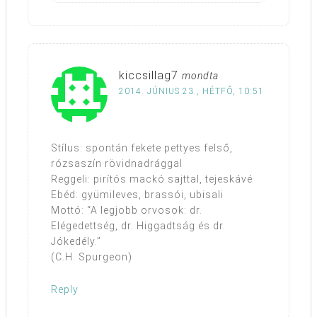
kiccsillag7
mondta
2014. JÚNIUS 23., HÉTFŐ, 10:51
Stílus: spontán fekete pettyes felső,
rózsaszín rövidnadrággal
Reggeli: pirítós mackó sajttal, tejeskávé
Ebéd: gyümileves, brassói, ubisali
Mottó: “A legjobb orvosok: dr.
Elégedettség, dr. Higgadtság és dr.
Jókedély.”
(C.H. Spurgeon)
Reply