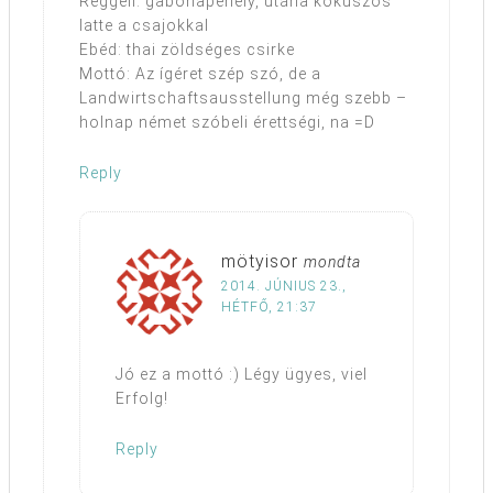
Reggeli: gabonapehely, utána kókuszos
latte a csajokkal
Ebéd: thai zöldséges csirke
Mottó: Az ígéret szép szó, de a
Landwirtschaftsausstellung még szebb –
holnap német szóbeli érettségi, na =D
Reply
mötyisor
mondta
2014. JÚNIUS 23.,
HÉTFŐ, 21:37
Jó ez a mottó :) Légy ügyes, viel
Erfolg!
Reply