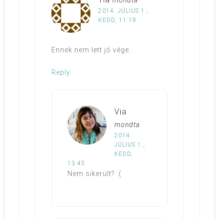
mondta
2014. JÚLIUS 1.,
KEDD, 11:19
Ennek nem lett jó vége…
Reply
Via
mondta
2014.
JÚLIUS 1.,
KEDD,
13:45
Nem sikerült? :(