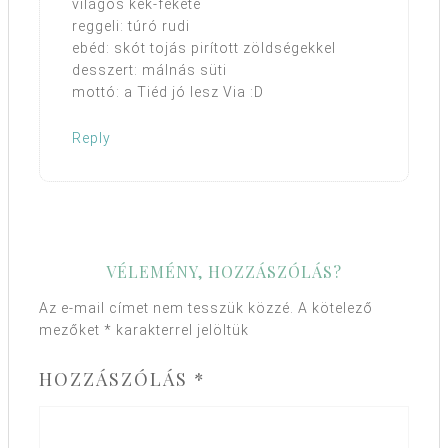
világos kék-fekete
reggeli: túró rudi
ebéd: skót tojás pirított zöldségekkel
desszert: málnás süti
mottó: a Tiéd jó lesz Via :D
Reply
VÉLEMÉNY, HOZZÁSZÓLÁS?
Az e-mail címet nem tesszük közzé.
A kötelező
mezőket
*
karakterrel jelöltük
HOZZÁSZÓLÁS
*