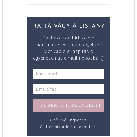
RAJTA VAGY A LISTÁN?
Csatlakozz a hírlevelem
harmincezres közösségéhez!
Motiváció & inspiráció
egyenesen az e-mail fiókodba! :)
A hírlevél ingyenes,
és bármikor leiratkozhatsz.