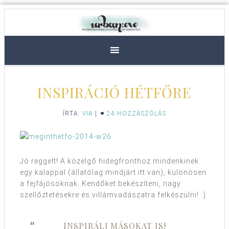
INSPIRÁCIÓ HÉTFŐRE
ÍRTA:
VIA
|
24 HOZZÁSZÓLÁS
Jó reggelt! A közelgő hidegfronthoz mindenkinek
egy kalappal (állatólag mindjárt itt van), különösen
a fejfájósoknak. Kendőket bekészíteni, nagy
szellőztetésekre és villámvadászatra felkészülni! :)
INSPIRÁLJ MÁSOKAT IS!