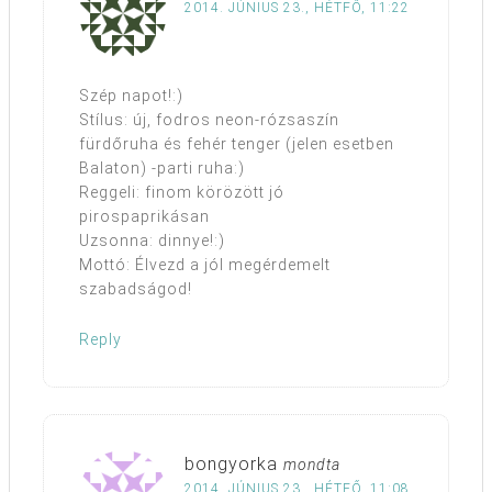
2014. JÚNIUS 23., HÉTFŐ, 11:22
Szép napot!:)
Stílus: új, fodros neon-rózsaszín
fürdőruha és fehér tenger (jelen esetben
Balaton) -parti ruha:)
Reggeli: finom körözött jó
pirospaprikásan
Uzsonna: dinnye!:)
Mottó: Élvezd a jól megérdemelt
szabadságod!
Reply
bongyorka
mondta
2014. JÚNIUS 23., HÉTFŐ, 11:08