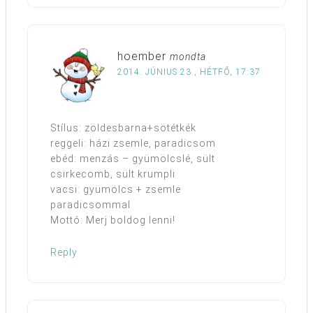
hoember
mondta
2014. JÚNIUS 23., HÉTFŐ, 17:37
Stílus: zöldesbarna+sötétkék
reggeli: házi zsemle, paradicsom
ebéd: menzás – gyümölcslé, sült
csirkecomb, sült krumpli
vacsi: gyümölcs + zsemle
paradicsommal
Mottó: Merj boldog lenni!
Reply