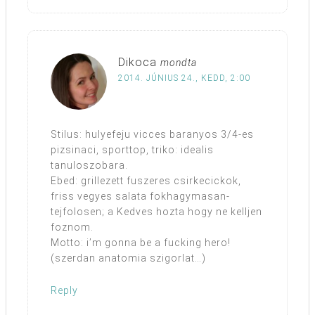
Dikoca
mondta
2014. JÚNIUS 24., KEDD, 2:00
Stilus: hulyefeju vicces baranyos 3/4-es
pizsinaci, sporttop, triko: idealis
tanuloszobara.
Ebed: grillezett fuszeres csirkecickok,
friss vegyes salata fokhagymasan-
tejfolosen; a Kedves hozta hogy ne kelljen
foznom.
Motto: i’m gonna be a fucking hero!
(szerdan anatomia szigorlat…)
Reply