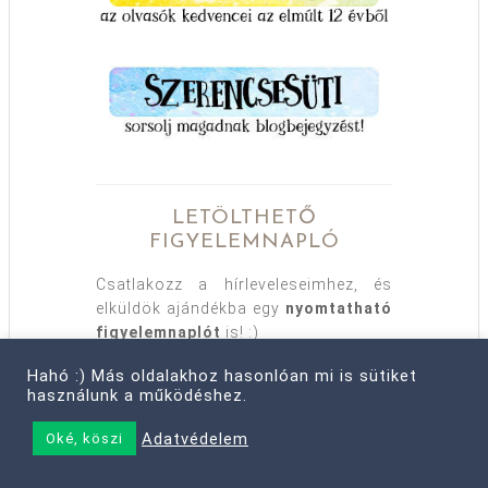
LETÖLTHETŐ
FIGYELEMNAPLÓ
Csatlakozz a hírleveleseimhez, és
elküldök ajándékba egy
nyomtatható
figyelemnaplót
is! :)
Hahó :) Más oldalakhoz hasonlóan mi is sütiket
használunk a működéshez.
Adatvédelem
Oké, köszi