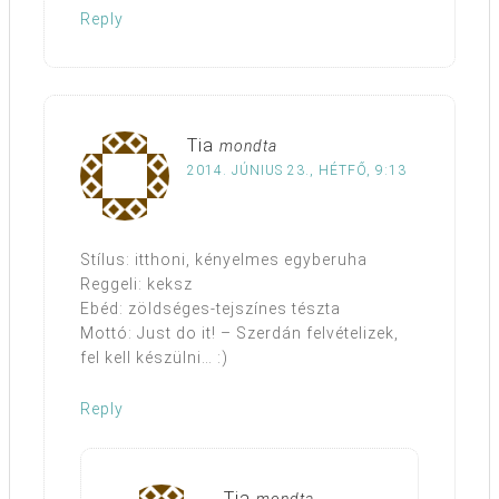
Reply
Tia
mondta
2014. JÚNIUS 23., HÉTFŐ, 9:13
Stílus: itthoni, kényelmes egyberuha
Reggeli: keksz
Ebéd: zöldséges-tejszínes tészta
Mottó: Just do it! – Szerdán felvételizek,
fel kell készülni… :)
Reply
Tia