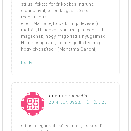
stílus: fekete-fehér kockás ingruha
cicanacival, piros kiegészítőkkel
reggeli: müzli
ebéd: Mama tejfölös krumplilevese :)
mottó: „Ha igazad van, megengedheted
magadnak, hogy megőrizd a nyugalmad.
Ha nincs igazad, nem engedheted meg,
hogy elveszítsd.” (Mahatma Gandhi)
Reply
anemone
mondta
2014. JÚNIUS 23., HÉTFŐ, 8:26
stílus: elegáns de kényelmes, csíkos :D