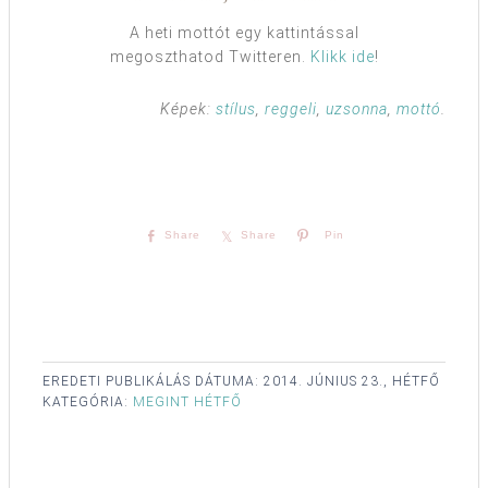
A heti mottót egy kattintással
megoszthatod Twitteren.
Klikk ide
!
Képek:
stílus
,
reggeli
,
uzsonna
,
mottó
.
Share
Share
Pin
EREDETI PUBLIKÁLÁS DÁTUMA:
2014. JÚNIUS 23., HÉTFŐ
KATEGÓRIA:
MEGINT HÉTFŐ