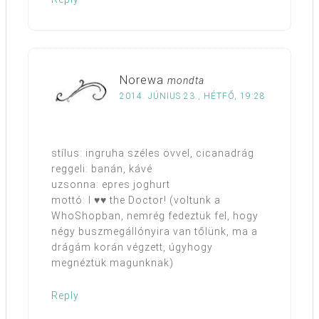
Norewa
mondta
2014. JÚNIUS 23., HÉTFŐ, 19:28
stílus: ingruha széles övvel, cicanadrág
reggeli: banán, kávé
uzsonna: epres joghurt
mottó: I ♥♥ the Doctor! (voltunk a
WhoShopban, nemrég fedeztük fel, hogy
négy buszmegállónyira van tőlünk, ma a
drágám korán végzett, úgyhogy
megnéztük magunknak)
Reply