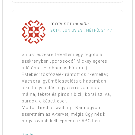
mötyisor
mondta
2014. JÚNIUS 23., HÉTFŐ, 21:47
Stílus: edzésre felvettem egy régóta a
szekrényben „porosodó” Mickey egeres
atlétámat – jobban is bírtam :)
Estebéd: tökfőzelék rántott csirkemellel;
Vacsora: gyümölcssaláta a hasamban –
a kert egy áldás, egyszerre van josta,
málna, fekete és piros ribizli, korai szilva,
barack, elkésett eper;
Mottó: Tired of waiting… Bár nagyon
szeretném az A-tervet, mégis úgy néz ki,
hogy tovább kell lépnem az ABC-ben.
Reply