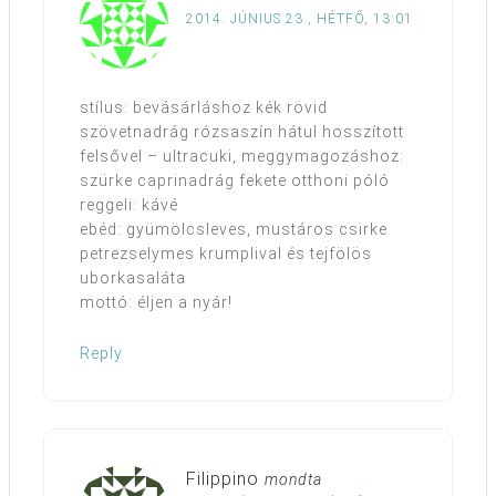
2014. JÚNIUS 23., HÉTFŐ, 13:01
stílus: bevásárláshoz kék rövid
szövetnadrág rózsaszín hátul hosszított
felsővel – ultracuki, meggymagozáshoz:
szürke caprinadrág fekete otthoni póló
reggeli: kávé
ebéd: gyümölcsleves, mustáros csirke
petrezselymes krumplival és tejfölös
uborkasaláta
mottó: éljen a nyár!
Reply
Filippino
mondta