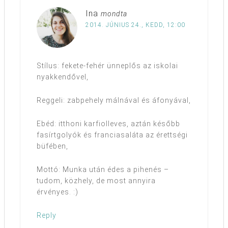
Ina
mondta
2014. JÚNIUS 24., KEDD, 12:00
Stílus: fekete-fehér ünneplős az iskolai
nyakkendővel,
Reggeli: zabpehely málnával és áfonyával,
Ebéd: itthoni karfiolleves, aztán később
fasírtgolyók és franciasaláta az érettségi
büfében,
Mottó: Munka után édes a pihenés –
tudom, közhely, de most annyira
érvényes. :)
Reply