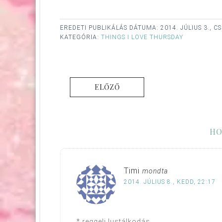
EREDETI PUBLIKÁLÁS DÁTUMA:
2014. JÚLIUS 3., 
KATEGÓRIA:
THINGS I LOVE THURSDAY
ELŐZŐ
HO
Timi
mondta
2014. JÚLIUS 8., KEDD, 22:17
* reggeli lustálkodás