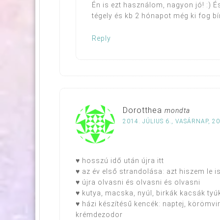
Én is ezt használom, nagyon jó! :) 
tégely és kb 2 hónapot még ki fog bír
Reply
Dorotthea
mondta
2014. JÚLIUS 6., VASÁRNAP, 20
♥ hosszú idő után újra itt
♥ az év első strandolása: azt hiszem le i
♥ újra olvasni és olvasni és olvasni
♥ kutya, macska, nyúl, birkák kacsák tyú
♥ házi készítésű kencék: naptej, körömv
krémdezodor