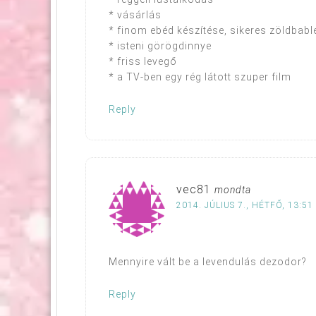
* vásárlás
* finom ebéd készítése, sikeres zöldbab
* isteni görögdinnye
* friss levegő
* a TV-ben egy rég látott szuper film
Reply
vec81
mondta
2014. JÚLIUS 7., HÉTFŐ, 13:51
Mennyire vált be a levendulás dezodor?
Reply