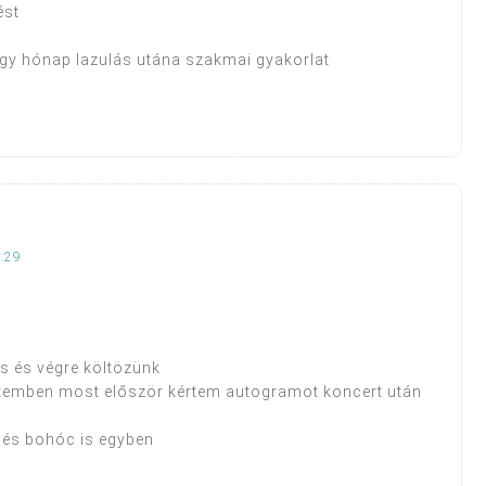
ést
 egy hónap lazulás utána szakmai gyakorlat
:29
ás és végre költözünk
letemben most először kértem autogramot koncert után
 és bohóc is egyben