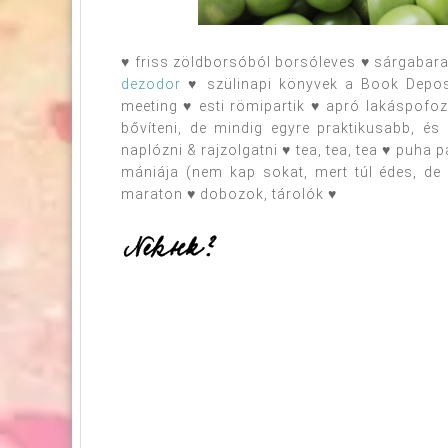
♥ friss zöldborsóból borsóleves ♥ sárgabara
dezodor
♥ szülinapi könyvek a Book Deposi
meeting ♥ esti römipartik ♥ apró lakáspofoz
bővíteni, de mindig egyre praktikusabb, és
naplózni & rajzolgatni ♥ tea, tea, tea ♥ puha
mániája (nem kap sokat, mert túl édes, d
maraton ♥ dobozok, tárolók ♥