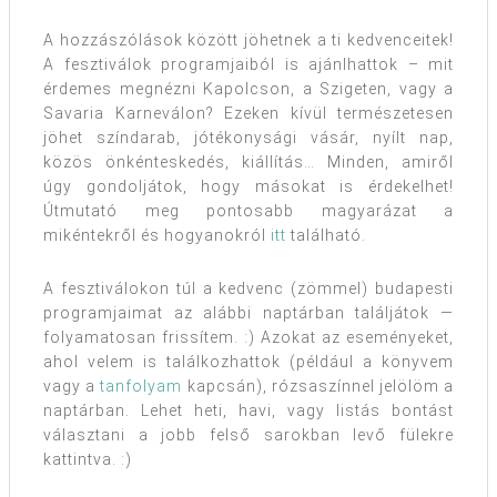
A hozzászólások között jöhetnek a ti kedvenceitek!
A fesztiválok programjaiból is ajánlhattok – mit
érdemes megnézni Kapolcson, a Szigeten, vagy a
Savaria Karneválon? Ezeken kívül természetesen
jöhet színdarab, jótékonysági vásár, nyílt nap,
közös önkénteskedés, kiállítás… Minden, amiről
úgy gondoljátok, hogy másokat is érdekelhet!
Útmutató meg pontosabb magyarázat a
mikéntekről és hogyanokról
itt
található.
A fesztiválokon túl a kedvenc (zömmel) budapesti
programjaimat az alábbi naptárban találjátok —
folyamatosan frissítem. :) Azokat az eseményeket,
ahol velem is találkozhattok (például a könyvem
vagy a
tanfolyam
kapcsán), rózsaszínnel jelölöm a
naptárban. Lehet heti, havi, vagy listás bontást
választani a jobb felső sarokban levő fülekre
kattintva. :)