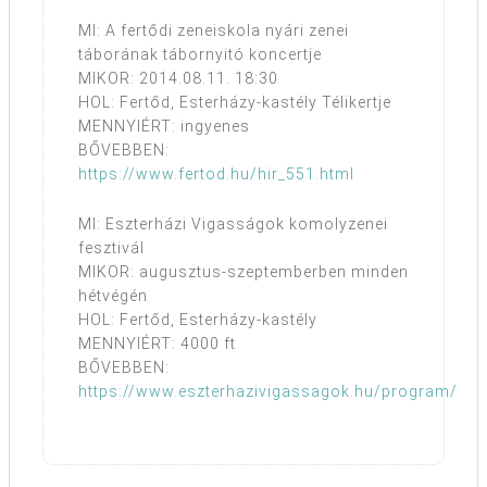
MI: A fertődi zeneiskola nyári zenei
táborának tábornyitó koncertje
MIKOR: 2014.08.11. 18:30
HOL: Fertőd, Esterházy-kastély Télikertje
MENNYIÉRT: ingyenes
BŐVEBBEN:
https://www.fertod.hu/hir_551.html
MI: Eszterházi Vigasságok komolyzenei
fesztivál
MIKOR: augusztus-szeptemberben minden
hétvégén
HOL: Fertőd, Esterházy-kastély
MENNYIÉRT: 4000 ft
BŐVEBBEN:
https://www.eszterhazivigassagok.hu/program/