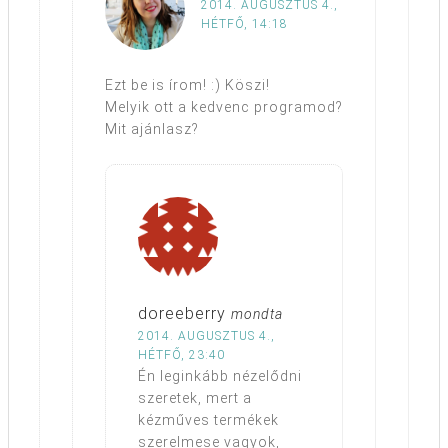
2014. AUGUSZTUS 4.,
HÉTFŐ, 14:18
Ezt be is írom! :) Köszi!
Melyik ott a kedvenc programod?
Mit ajánlasz?
doreeberry
mondta
2014. AUGUSZTUS 4.,
HÉTFŐ, 23:40
Én leginkább nézelődni
szeretek, mert a
kézműves termékek
szerelmese vagyok,