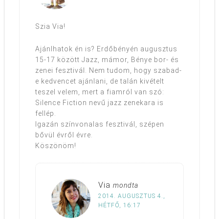
Szia Via!
Ajánlhatok én is? Erdőbényén augusztus
15-17 között Jazz, mámor, Bénye bor- és
zenei fesztivál. Nem tudom, hogy szabad-
e kedvencet ajánlani, de talán kivételt
teszel velem, mert a fiamról van szó:
Silence Fiction nevű jazz zenekara is
fellép.
Igazán színvonalas fesztivál, szépen
bővül évről évre.
Köszönöm!
Via
mondta
2014. AUGUSZTUS 4.,
HÉTFŐ, 16:17