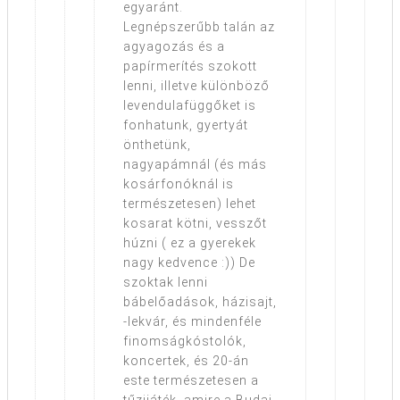
egyaránt.
Legnépszerűbb talán az
agyagozás és a
papírmerítés szokott
lenni, illetve különböző
levendulafüggőket is
fonhatunk, gyertyát
önthetünk,
nagyapámnál (és más
kosárfonóknál is
természetesen) lehet
kosarat kötni, vesszőt
húzni ( ez a gyerekek
nagy kedvence :)) De
szoktak lenni
bábelőadások, házisajt,
-lekvár, és mindenféle
finomságkóstolók,
koncertek, és 20-án
este természetesen a