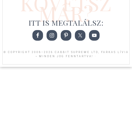
KÖVETSZ
MÁR?
ITT IS MEGTALÁLSZ:
© COPYRIGHT 2008–2026 CABBIT SUPREME LTD, FARKAS LÍVIA
• MINDEN JOG FENNTARTVA! ·