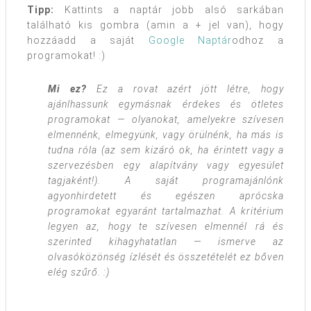
Tipp:
Kattints a naptár jobb alsó sarkában
található kis gombra (amin a + jel van), hogy
hozzáadd a saját
Google Naptár
odhoz a
programokat! :)
Mi ez?
Ez a rovat azért jött létre, hogy
ajánlhassunk egymásnak érdekes és ötletes
programokat — olyanokat, amelyekre szívesen
elmennénk, elmegyünk, vagy örülnénk, ha más is
tudna róla (az sem kizáró ok, ha érintett vagy a
szervezésben egy alapítvány vagy egyesület
tagjaként!). A saját programajánlónk
agyonhirdetett és egészen aprócska
programokat egyaránt tartalmazhat. A kritérium
legyen az, hogy te szívesen elmennél rá és
szerinted kihagyhatatlan — ismerve az
olvasóközönség ízlését és összetételét ez bőven
elég szűrő. :)