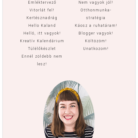
Emléktervező
Nem vagyok jól!
Vitorlát fel!
Otthonmunka-
Kertésznadrág
stratégia
Hello Kaland
Káosz a ruhatáram!
Helló, itt vagyok!
Blogger vagyok!
Kreatív Kalendárium
Költözöm!
Túlélőkészlet
Unatkozom!
Ennél zöldebb nem
lesz!