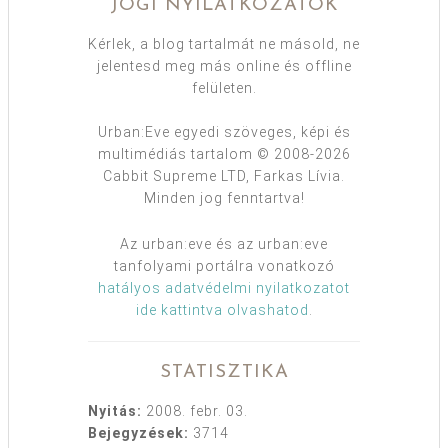
JOGI NYILATKOZATOK
Kérlek, a blog tartalmát ne másold, ne
jelentesd meg más online és offline
felületen.
Urban:Eve egyedi szöveges, képi és
multimédiás tartalom © 2008-2026
Cabbit Supreme LTD, Farkas Lívia.
Minden jog fenntartva!
Az urban:eve és az urban:eve
tanfolyami portálra vonatkozó
hatályos adatvédelmi nyilatkozatot
ide kattintva olvashatod
.
STATISZTIKA
Nyitás:
2008. febr. 03.
Bejegyzések:
3714