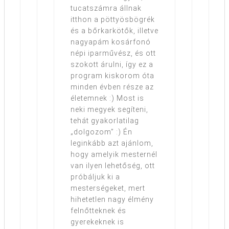
tucatszámra állnak
itthon a pöttyösbögrék
és a bőrkarkötők, illetve
nagyapám kosárfonó
népi iparművész, és ott
szokott árulni, így ez a
program kiskorom óta
minden évben része az
életemnek :) Most is
neki megyek segíteni,
tehát gyakorlatilag
„dolgozom” :) Én
leginkább azt ajánlom,
hogy amelyik mesternél
van ilyen lehetőség, ott
próbáljuk ki a
mesterségeket, mert
hihetetlen nagy élmény
felnőtteknek és
gyerekeknek is