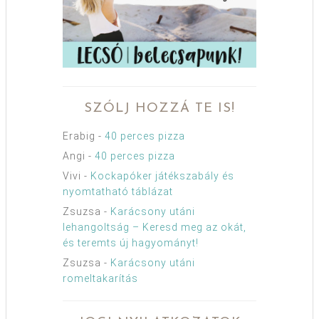
SZÓLJ HOZZÁ TE IS!
Erabig
-
40 perces pizza
Angi
-
40 perces pizza
Vivi
-
Kockapóker játékszabály és
nyomtatható táblázat
Zsuzsa
-
Karácsony utáni
lehangoltság – Keresd meg az okát,
és teremts új hagyományt!
Zsuzsa
-
Karácsony utáni
romeltakarítás