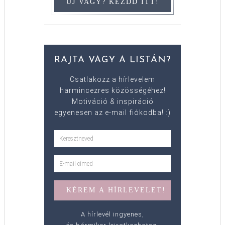
RAJTA VAGY A LISTÁN?
Csatlakozz a hírlevelem
harmincezres közösségéhez!
Motiváció & inspiráció
egyenesen az e-mail fiókodba! :)
A hírlevél ingyenes,