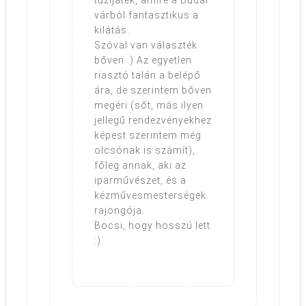
tűzijáték, amire a Budai
várból fantasztikus a
kilátás.
Szóval van választék
bőven :) Az egyetlen
riasztó talán a belépő
ára, de szerintem bőven
megéri (sőt, más ilyen
jellegű rendezvényekhez
képest szerintem még
olcsónak is számít),
főleg annak, aki az
iparművészet, és a
kézművesmesterségek
rajongója.
Bocsi, hogy hosszú lett
:)