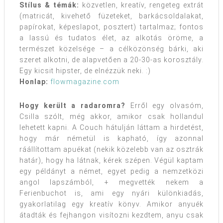
Stílus & témák:
közvetlen, kreatív, rengeteg extrát
(matricát, kivehető füzeteket, barkácsoldalakat,
papírokat, képeslapot, posztert) tartalmaz; fontos
a lassú és tudatos élet, az alkotás öröme, a
természet közelsége – a célközönség bárki, aki
szeret alkotni, de alapvetően a 20-30-as korosztály.
Egy kicsit hipster, de elnézzük neki. :)
Honlap:
flowmagazine.com
Hogy került a radaromra?
Erről egy olvasóm,
Csilla szólt, még akkor, amikor csak hollandul
lehetett kapni. A Couch hátulján láttam a hirdetést,
hogy már németül is kapható, így azonnal
ráállítottam apuékat (nekik közelebb van az osztrák
határ), hogy ha látnak, kérek szépen. Végül kaptam
egy példányt a német, egyet pedig a nemzetközi
angol lapszámból, + megvették nekem a
Ferienbuchot is, ami egy nyári különkiadás,
gyakorlatilag egy kreatív könyv. Amikor anyuék
átadták és fejhangon visítozni kezdtem, anyu csak