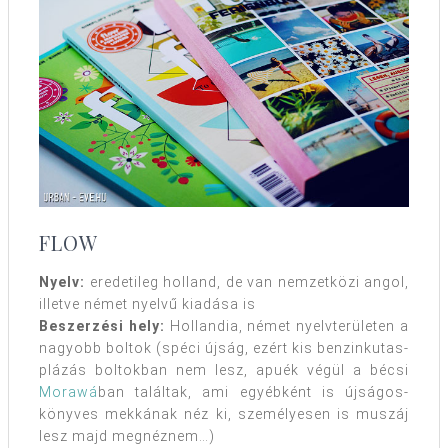
FLOW
Nyelv:
eredetileg holland, de van nemzetközi angol,
illetve német nyelvű kiadása is
Beszerzési hely:
Hollandia, német nyelvterületen a
nagyobb boltok (spéci újság, ezért kis benzinkutas-
plázás boltokban nem lesz, apuék végül a bécsi
Morawá
ban találtak, ami egyébként is újságos-
könyves mekkának néz ki, személyesen is muszáj
lesz majd megnéznem…)