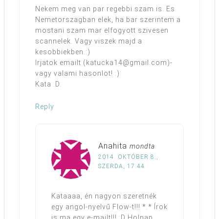
Nekem meg van par regebbi szam is. Es
Nemetorszagban elek, ha bar szerintem a
mostani szam mar elfogyott szivesen
scannelek. Vagy viszek majd a
kesobbiekben.:)
Irjatok emailt (katucka14@gmail.com)-
vagy valami hasonlot! :)
Kata :D.
Reply
Anahita
mondta
2014. OKTÓBER 8.,
SZERDA, 17:44
Kataaaa, én nagyon szeretnék
egy angol-nyelvű Flow-t!!! *.* Írok
is ma egy e-mailt!!! :D Holnap