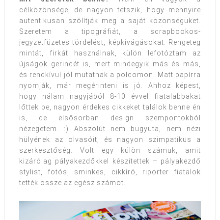
célközönsége, de nagyon tetszik, hogy mennyire
autentikusan szólítják meg a saját közönségüket.
Szeretem a tipográfiát, a scrapbookos-
jegyzetfüzetes tördelést, képkivágásokat. Rengeteg
mintát, firkát használnak, külön lefotóztam az
újságok gerincét is, mert mindegyik más és más,
és rendkívül jól mutatnak a polcomon. Matt papírra
nyomják, már megérinteni is jó. Ahhoz képest,
hogy nálam nagyjából 8-10 évvel fiatalabbakat
lőttek be, nagyon érdekes cikkeket találok benne én
is, de elsősorban design szempontokból
nézegetem. :) Abszolút nem bugyuta, nem nézi
hülyének az olvasóit, és nagyon szimpatikus a
szerkesztőség. Volt egy külön számuk, amit
kizárólag pályakezdőkkel készítettek – pályakezdő
stylist, fotós, sminkes, cikkíró, riporter fiatalok
tették össze az egész számot.