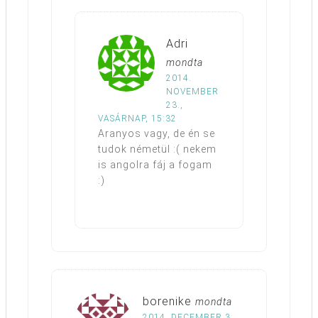
Adri
mondta
2014.
NOVEMBER
23.,
VASÁRNAP, 15:32
Aranyos vagy, de én se
tudok németül :( nekem
is angolra fáj a fogam
:)
borenike
mondta
2014. DECEMBER 3.,