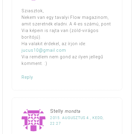
Sziasztok,
Nekem van egy tavalyi Flow magazinom,
amit szeretnék eladni. A 4-es számú, pont
Via képein is rajta van (zöld-virágos
borítójú).
Ha valakit érdekel, az írjon ide:
jucus10@gmail.com
Via remélem nem gond az ilyen jellegű
komment. :)
Reply
Stelly
mondta
2015. AUGUSZTUS 4., KEDD,
22:27