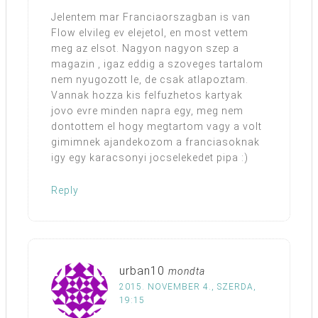
Jelentem mar Franciaorszagban is van
Flow elvileg ev elejetol, en most vettem
meg az elsot. Nagyon nagyon szep a
magazin , igaz eddig a szoveges tartalom
nem nyugozott le, de csak atlapoztam.
Vannak hozza kis felfuzhetos kartyak
jovo evre minden napra egy, meg nem
dontottem el hogy megtartom vagy a volt
gimimnek ajandekozom a franciasoknak
igy egy karacsonyi jocselekedet pipa :)
Reply
urban10
mondta
2015. NOVEMBER 4., SZERDA,
19:15