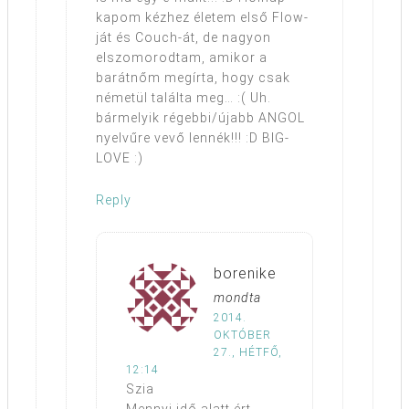
kapom kézhez életem első Flow-
ját és Couch-át, de nagyon
elszomorodtam, amikor a
barátnőm megírta, hogy csak
németül találta meg… :( Uh.
bármelyik régebbi/újabb ANGOL
nyelvűre vevő lennék!!! :D BIG-
LOVE :)
Reply
borenike
mondta
2014.
OKTÓBER
27., HÉTFŐ,
12:14
Szia