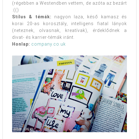
(régebben a Westendben vettem, de azóta az bezárt
:(()
Stílus & témák:
nagyon laza, késő kamasz és
korai 20-as korosztály, intelligens fiatal lányok
(neteznek, olvasnak, kreatívak), érdeklődnek a
divat- és karrier-témák iránt.
Honlap:
company.co.uk