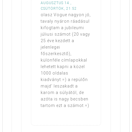
AUGUSZTUS 14.,
CSÜTÖRTÖK, 21:52
olasz Vogue nagyon jó,
tavaly nyáron ráadásul
kifogtam a jubileumi
júliusi számot (20 vagy
25 éve kezdett a
jelenlegei
főszerkesztő),
különféle címlapokkal
lehetett kapni a közel
1000 oldalas
kiadványt.=) a repülőn
majd’ leszakadt a
karom a súlyától, de
azóta is nagy becsben
tartom ezt a számot.=)