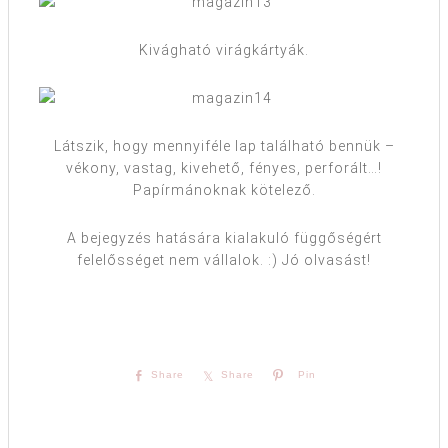
Kivágható virágkártyák.
Látszik, hogy mennyiféle lap található bennük –
vékony, vastag, kivehető, fényes, perforált…!
Papírmánoknak kötelező.
A bejegyzés hatására kialakuló függőségért
felelősséget nem vállalok. :) Jó olvasást!
Share
Share
Pin