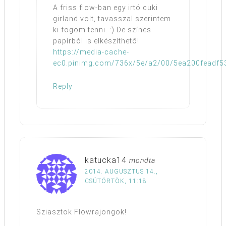
A friss flow-ban egy irtó cuki
girland volt, tavasszal szerintem
ki fogom tenni. :) De színes
papírból is elkészíthető!
https://media-cache-
ec0.pinimg.com/736x/5e/a2/00/5ea200feadf5
Reply
katucka14
mondta
2014. AUGUSZTUS 14.,
CSÜTÖRTÖK, 11:18
Sziasztok Flowrajongok!