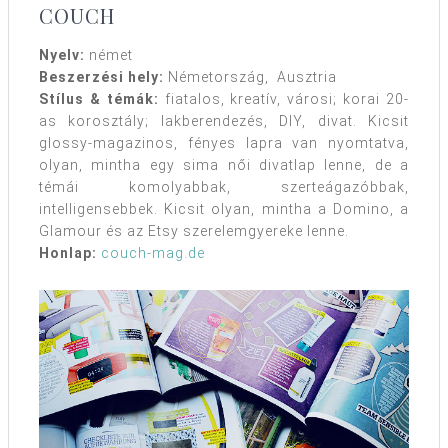
COUCH
Nyelv:
német
Beszerzési hely:
Németország, Ausztria
Stílus & témák:
fiatalos, kreatív, városi; korai 20-
as korosztály; lakberendezés, DIY, divat. Kicsit
glossy-magazinos, fényes lapra van nyomtatva,
olyan, mintha egy sima női divatlap lenne, de a
témái komolyabbak, szerteágazóbbak,
intelligensebbek. Kicsit olyan, mintha a Domino, a
Glamour és az Etsy szerelemgyereke lenne.
Honlap:
couch-mag.de