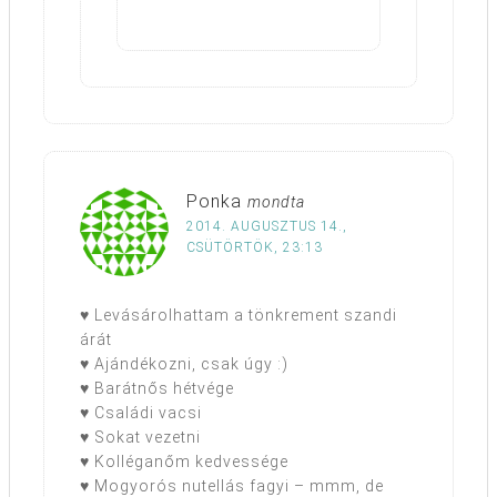
Ponka
mondta
2014. AUGUSZTUS 14.,
CSÜTÖRTÖK, 23:13
♥ Levásárolhattam a tönkrement szandi
árát
♥ Ajándékozni, csak úgy :)
♥ Barátnős hétvége
♥ Családi vacsi
♥ Sokat vezetni
♥ Kolléganőm kedvessége
♥ Mogyorós nutellás fagyi – mmm, de