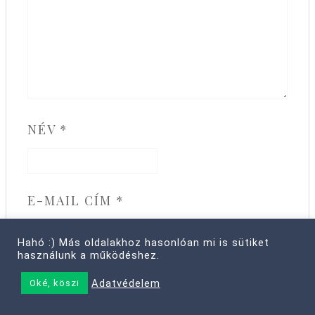
NÉV
*
E-MAIL CÍM
*
Hahó :) Más oldalakhoz hasonlóan mi is sütiket
használunk a működéshez.
Adatvédelem
Oké, köszi