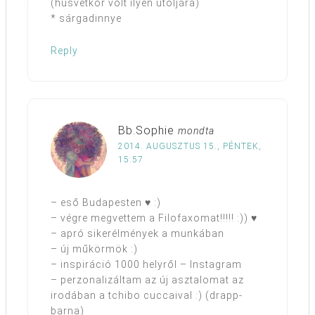
(húsvétkor volt ilyen utoljára)
* sárgadinnye
Reply
Bb.Sophie
mondta
2014. AUGUSZTUS 15., PÉNTEK,
15:57
– eső Budapesten ♥ :)
– végre megvettem a Filofaxomat!!!!! :)) ♥
– apró sikerélmények a munkában
– új műkörmök :)
– inspiráció 1000 helyről – Instagram
– perzonalizáltam az új asztalomat az
irodában a tchibo cuccaival :) (drapp-
barna)