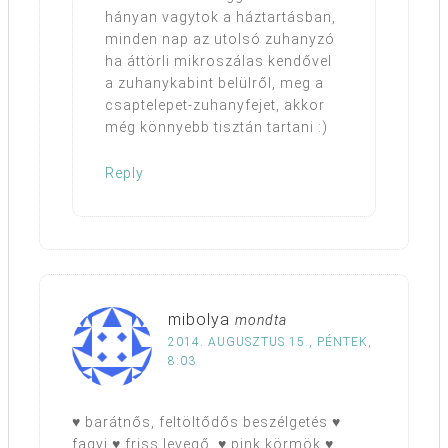
hányan vagytok a háztartásban,
minden nap az utolsó zuhanyzó
ha áttörli mikroszálas kendővel
a zuhanykabint belülről, meg a
csaptelepet-zuhanyfejet, akkor
még könnyebb tisztán tartani :)
Reply
mibolya
mondta
2014. AUGUSZTUS 15., PÉNTEK,
8:03
♥ barátnős, feltöltődős beszélgetés ♥
fagyi ♥ friss levegő, ♥ pink körmök ♥