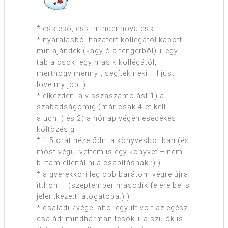
* ess eső, ess, mindenhova ess
* nyaralásból hazatért kollégától kapott
miniajándék (kagyló a tengerből) + egy
tábla csoki egy másik kollégától,
merthogy mennyit segítek neki – I just
love my job :)
* elkezdeni a visszaszámolást 1) a
szabadságomig (már csak 4-et kell
aludni!) és 2) a hónap végén esedékes
költözésig
* 1,5 órát nézelődni a könyvesboltban (és
most végül vettem is egy könyvet – nem
bírtam ellenállni a csábításnak :) )
* a gyerekkori legjobb barátom végre újra
itthon!!!! (szeptember második felére be is
jelentkezett látogatóba:) )
* családi 7vége, ahol együtt volt az egész
család: mindhárman tesók + a szülők is