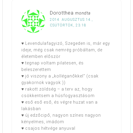
Dorotthea
mondta
2014. AUGUSZTUS 14.,
CSÜTÖRTÖK, 23:18
♥ Levendulafagyizó, Szegeden is, már egy
ideje, még csak nemrég próbáltam, de
életemben először
♥ tegnap voltam pilatesen, és
beleszerettem
♥ jó viszony a „kolléganőkkel” (csak
gyakornok vagyok:))
♥ rakott zöldség – a terv az, hogy
csökkentsem a húsfogyasztásom
♥ eső eső eső, és végre huzat van a
lakásban
♥ új edzőcipő, nagyon színes nagyon
kényelmes, imádom
♥ csajos hétvége anyuval