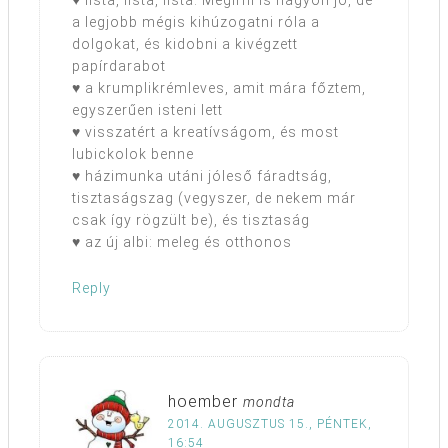
♥ lista, lista, lista. Megírni is nagyon jó, de
a legjobb mégis kihúzogatni róla a
dolgokat, és kidobni a kivégzett
papírdarabot
♥ a krumplikrémleves, amit mára főztem,
egyszerűen isteni lett
♥ visszatért a kreatívságom, és most
lubickolok benne
♥ házimunka utáni jóleső fáradtság,
tisztaságszag (vegyszer, de nekem már
csak így rögzült be), és tisztaság
♥ az új albi: meleg és otthonos
Reply
hoember
mondta
2014. AUGUSZTUS 15., PÉNTEK,
16:54