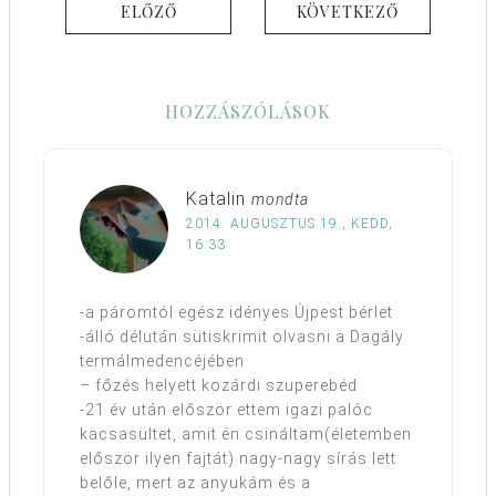
ELŐZŐ
KÖVETKEZŐ
HOZZÁSZÓLÁSOK
Katalin
mondta
2014. AUGUSZTUS 19., KEDD,
16:33
-a páromtól egész idényes Újpest bérlet
-álló délután sütiskrimit olvasni a Dagály
termálmedencéjében
– főzés helyett kozárdi szuperebéd
-21 év után először ettem igazi palóc
kacsasültet, amit én csináltam(életemben
először ilyen fajtát) nagy-nagy sírás lett
belőle, mert az anyukám és a