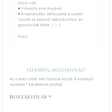
fincsi volt
♥ Filmezős este Anyával
♥ Kreatívkodás; elkészültek a szatén
rózsák az esküvői dekorációhoz, és
gyönyörűek lettek :) :) :)
Reply
VÉLEMÉNY, HOZZÁSZÓLÁS?
Az e-mail címet nem tesszük közzé.
A kötelező
mezőket
*
karakterrel jelöltük
HOZZÁSZÓLÁS
*