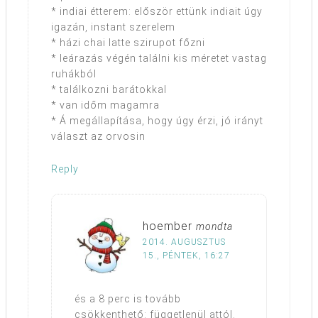
* indiai étterem: először ettünk indiait úgy
igazán, instant szerelem
* házi chai latte szirupot főzni
* leárazás végén találni kis méretet vastag
ruhákból
* találkozni barátokkal
* van időm magamra
* Á megállapítása, hogy úgy érzi, jó irányt
választ az orvosin
Reply
hoember
mondta
2014. AUGUSZTUS
15., PÉNTEK, 16:27
és a 8 perc is tovább
csökkenthető: függetlenül attól.