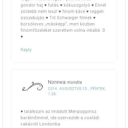
göndör haj ♥ futás ♥ kókuszgolyó ♥ Ennél
zöldebb nem lesz! ♥ finom kávé ♥ reggeli
összebújás ♥ Till Schweiger filmek ♥
borsóleves „másképp”, mert közben
finomfőzeléket szerettem volna inkább :D
♥
Reply
Norewa
mondta
2014. AUGUSZTUS 15., PÉNTEK,
1:28
♥ találkozni az imádott Méripoppinsz
barátnőmmel, ide szervezték a családi
vakációt Londonba