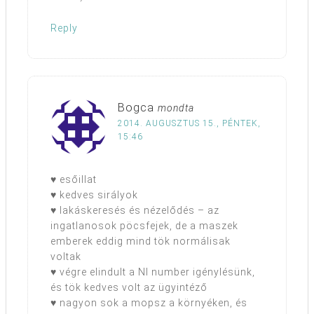
Reply
Bogca
mondta
2014. AUGUSZTUS 15., PÉNTEK,
15:46
♥ esőillat
♥ kedves sirályok
♥ lakáskeresés és nézelődés – az
ingatlanosok pöcsfejek, de a maszek
emberek eddig mind tök normálisak
voltak
♥ végre elindult a NI number igénylésünk,
és tök kedves volt az ügyintéző
♥ nagyon sok a mopsz a környéken, és