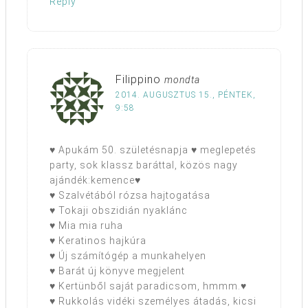
Reply
Filippino
mondta
2014. AUGUSZTUS 15., PÉNTEK,
9:58
♥ Apukám 50. születésnapja ♥ meglepetés
party, sok klassz baráttal, közös nagy
ajándék:kemence♥
♥ Szalvétából rózsa hajtogatása
♥ Tokaji obszidián nyaklánc
♥ Mia mia ruha
♥ Keratinos hajkúra
♥ Új számítógép a munkahelyen
♥ Barát új könyve megjelent
♥ Kertünből saját paradicsom, hmmm.♥
♥ Rukkolás vidéki személyes átadás, kicsi