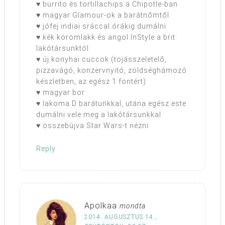
♥ burrito és tortillachips a Chipotle-ban
♥ magyar Glamour-ok a barátnőmtől
♥ jófej indiai sráccal órákig dumálni
♥ kék körömlakk és angol InStyle a brit
lakótársunktól
♥ új konyhai cuccok (tojásszeletelő,
pizzavágó, konzervnyitó, zöldséghámozó
készletben, az egész 1 fontért)
♥ magyar bor
♥ lakoma D barátunkkal, utána egész este
dumálni vele meg a lakótársunkkal
♥ összebújva Star Wars-t nézni
Reply
Apolkaa
mondta
2014. AUGUSZTUS 14.,