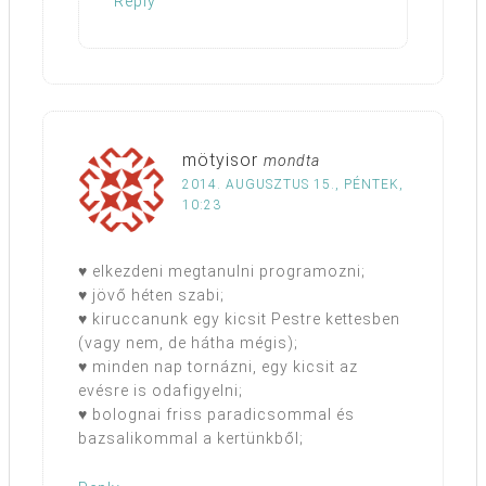
Reply
mötyisor
mondta
2014. AUGUSZTUS 15., PÉNTEK,
10:23
♥ elkezdeni megtanulni programozni;
♥ jövő héten szabi;
♥ kiruccanunk egy kicsit Pestre kettesben
(vagy nem, de hátha mégis);
♥ minden nap tornázni, egy kicsit az
evésre is odafigyelni;
♥ bolognai friss paradicsommal és
bazsalikommal a kertünkből;