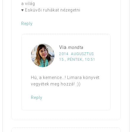
a világ
♥ Esküvői ruhákat nézegetni
Reply
Via
mondta
2014. AUGUSZTUS
15., PÉNTEK, 10:51
Hú, a kemence…! Limara könyvét
vegyétek meg hozzá! :))
Reply