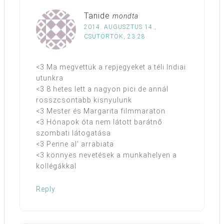
Tanide
mondta
2014. AUGUSZTUS 14.,
CSÜTÖRTÖK, 23:28
<3 Ma megvettük a repjegyeket a téli Indiai
utunkra
<3 8 hetes lett a nagyon pici de annál
rosszcsontabb kisnyulunk
<3 Mester és Margarita filmmaraton
<3 Hónapok óta nem látott barátnő
szombati látogatása
<3 Penne al' arrabiata
<3 könnyes nevetések a munkahelyen a
kollégákkal
Reply