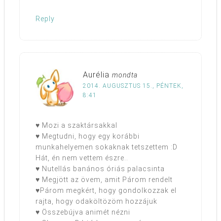
Reply
Aurélia
mondta
2014. AUGUSZTUS 15., PÉNTEK,
8:41
♥ Mozi a szaktársakkal
♥ Megtudni, hogy egy korábbi
munkahelyemen sokaknak tetszettem :D
Hát, én nem vettem észre..
♥ Nutellás banános óriás palacsinta
♥ Megjött az övem, amit Párom rendelt
♥Párom megkért, hogy gondolkozzak el
rajta, hogy odaköltözöm hozzájuk
♥ Összebújva animét nézni