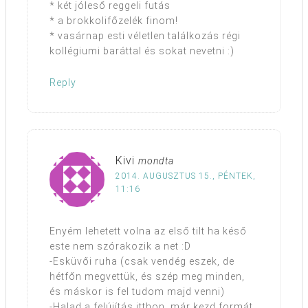
* két jóleső reggeli futás
* a brokkolifőzelék finom!
* vasárnap esti véletlen találkozás régi
kollégiumi baráttal és sokat nevetni :)
Reply
Kivi
mondta
2014. AUGUSZTUS 15., PÉNTEK,
11:16
Enyém lehetett volna az első tilt ha késő
este nem szórakozik a net :D
-Esküvői ruha (csak vendég eszek, de
hétfőn megvettük, és szép meg minden,
és máskor is fel tudom majd venni)
-Halad a felújítás itthon, már kezd formát