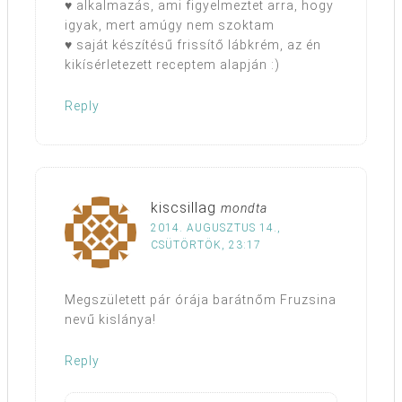
♥ alkalmazás, ami figyelmeztet arra, hogy
igyak, mert amúgy nem szoktam
♥ saját készítésű frissítő lábkrém, az én
kikísérletezett receptem alapján :)
Reply
kiscsillag
mondta
2014. AUGUSZTUS 14.,
CSÜTÖRTÖK, 23:17
Megszületett pár órája barátnőm Fruzsina
nevű kislánya!
Reply