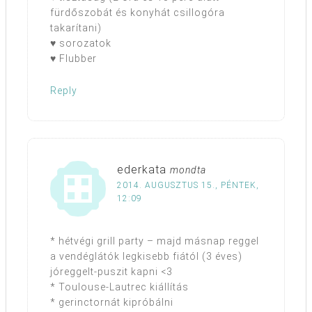
fürdőszobát és konyhát csillogóra
takarítani)
♥ sorozatok
♥ Flubber
Reply
ederkata
mondta
2014. AUGUSZTUS 15., PÉNTEK,
12:09
* hétvégi grill party – majd másnap reggel
a vendéglátók legkisebb fiától (3 éves)
jóreggelt-puszit kapni <3
* Toulouse-Lautrec kiállítás
* gerinctornát kipróbálni