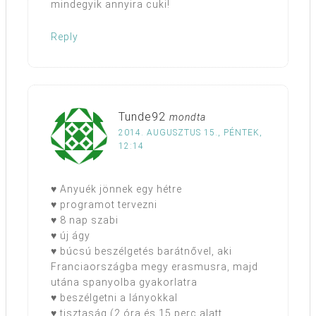
mindegyik annyira cuki!
Reply
Tunde92
mondta
2014. AUGUSZTUS 15., PÉNTEK,
12:14
♥ Anyuék jönnek egy hétre
♥ programot tervezni
♥ 8 nap szabi
♥ új ágy
♥ búcsú beszélgetés barátnővel, aki
Franciaországba megy erasmusra, majd
utána spanyolba gyakorlatra
♥ beszélgetni a lányokkal
♥ tisztaság (2 óra és 15 perc alatt