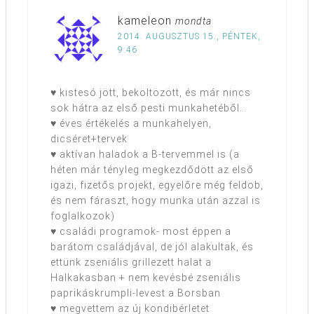
kameleon
mondta
2014. AUGUSZTUS 15., PÉNTEK,
9:46
♥ kistesó jött, beköltözött, és már nincs
sok hátra az első pesti munkahetéből…
♥ éves értékelés a munkahelyen,
dicséret+tervek
♥ aktívan haladok a B-tervemmel is (a
héten már tényleg megkezdődött az első
igazi, fizetős projekt, egyelőre még feldob,
és nem fáraszt, hogy munka után azzal is
foglalkozok)
♥ családi programok- most éppen a
barátom családjával, de jól alakultak, és
ettünk zseniális grillezett halat a
Halkakasban + nem kevésbé zseniális
paprikáskrumpli-levest a Borsban
♥ megvettem az új kondibérletet