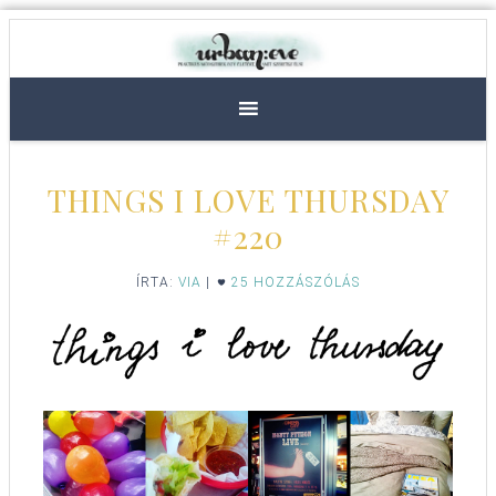
THINGS I LOVE THURSDAY
#220
ÍRTA:
VIA
|
25 HOZZÁSZÓLÁS