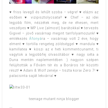
♥ friss levegő és lehűlt szoba – végre! ♥ elázni az
esőben ♥ vizipisztolycsata!! ♥ Chef – az idei
legjobb film, nézzétek meg, de ne éhesen, mert
veszélyes ♥ MP Live (almost) barátokkal ♥ tervezés
Gigivel – jövő vasárnap megint tanfolyamozunk! ♥
emlékezés
Áfonyá
ra – vasárnap volt 2 éve, hogy
elment ♥ tortilla rengeteg zöldséggel ♥ mandula ♥
kamillatea ♥ köszi az e heti kommentcunamit, ti
vagytok a legjobbfej olvasótábor ♥ nagy séta a
Duna mentén naplementében :) nagyon szépen
felújították a Fővám tér és a Boráros tér közötti
részt! ♥ Adani & Wolf zenéje – tiszta korai Zero 7! ♥
palacsinta saját lekvárral ♥
teenage mutant ninja blogger