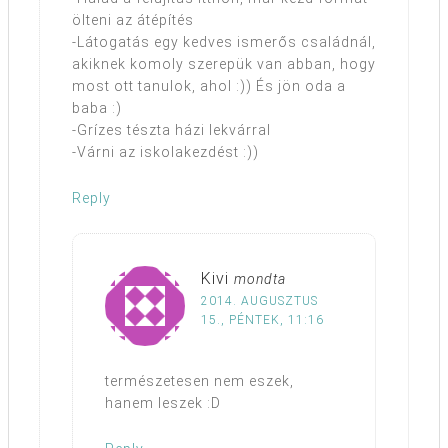
ölteni az átépítés
-Látogatás egy kedves ismerős családnál,
akiknek komoly szerepük van abban, hogy
most ott tanulok, ahol :)) És jön oda a
baba :)
-Grízes tészta házi lekvárral
-Várni az iskolakezdést :))
Reply
Kivi
mondta
2014. AUGUSZTUS
15., PÉNTEK, 11:16
természetesen nem eszek,
hanem leszek :D