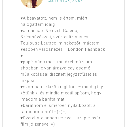
CSÜTÖRTÖK, 23:57
♥A beavatott, nem is értem, miért
halogattam idáig
♥a mai nap: Nemzeti Galéria,
Szépművészeti, szürrealizmus és
Toulouse-Lautrec, mindkettőt imádtam!
♥esőben városnézés – London flashback
♥
♥papírmánoknak: mindkét múzeum
shopban le van árazva egy csomó,
műalkotással díszített jegyzetfüzet és
mappa!
♥szombati lelkizős nightout – mindig így
kötünk ki és mindig megállapítom, hogy
imádom a barátaimat
♥barátnőm elismerően nyilatkozott a
fanfictionömről =)=)=)
♥Szerelmre hangszerelve – szuper nyári
film jó zenével =)