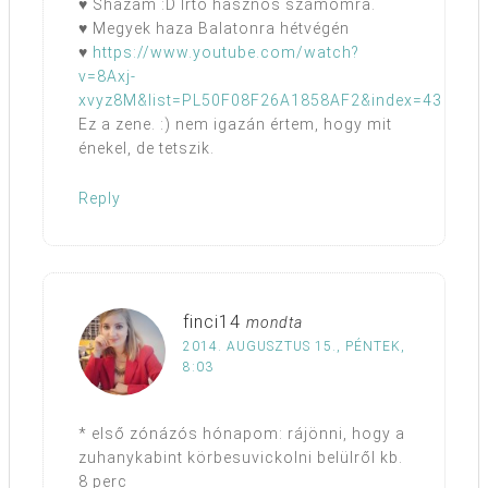
♥ Shazam :D Irtó hasznos számomra.
♥ Megyek haza Balatonra hétvégén
♥
https://www.youtube.com/watch?
v=8Axj-
xvyz8M&list=PL50F08F26A1858AF2&index=43
Ez a zene. :) nem igazán értem, hogy mit
énekel, de tetszik.
Reply
finci14
mondta
2014. AUGUSZTUS 15., PÉNTEK,
8:03
* első zónázós hónapom: rájönni, hogy a
zuhanykabint körbesuvickolni belülről kb.
8 perc