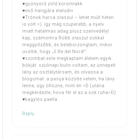
♥gyönyörű zöld körömlakk
♥eső hangjára elaludni
♥Trónok harca olaszul – lehet múlt héten
is volt =). így még szuperebb, a nyelv
miatt hatalmas adag plusz szenvedélyt
kap, számomra Robb olaszul sokkal
meggyőzőbb, és beleborzongtam, mikor
üvöltik, hogy „Il Re del Nord!”
♥szombat este megkaptam életem egyik
bókját: szülinapi bulin voltam, az ünnepelt
lány az osztálytársam, és olvassa a
blogomat. a pasija közölte velem, ha lány
lenne, úgy öltözne, mint én =D (utána
megkérdezte, hova fér el az a sok ruha=D)
♥kagylós paella
Reply