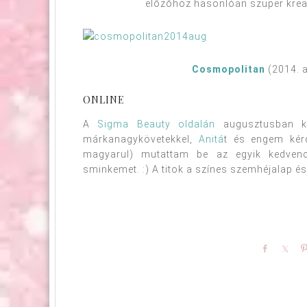
előzőhöz hasonlóan szuper kreatí
Cosmopolitan
(2014. a
ONLINE
A
Sigma Beauty oldalán
augusztusban ki
márkanagykövetekkel,
Anitá
t és engem kérd
magyarul) mutattam be az egyik kedvenc
sminkemet. :) A titok a színes szemhéjalap és
Share
Sha