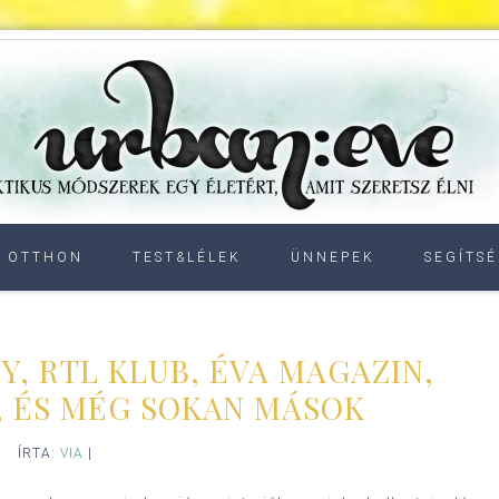
OTTHON
TEST&LÉLEK
ÜNNEPEK
SEGÍTSÉ
Y, RTL KLUB, ÉVA MAGAZIN,
 ÉS MÉG SOKAN MÁSOK
ÍRTA:
VIA
|