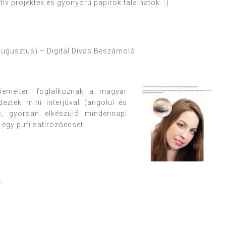
v projektek és gyönyörű papírok találhatók. :)
ugusztus) – Digital Divas Beszámoló
emelten foglalkoznak a magyar
eztek mini interjúval (angolul és
, gyorsan elkészülő mindennapi
 egy pufi satírozóecset.
re
Pin