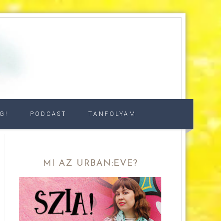
G!
PODCAST
TANFOLYAM
MI AZ URBAN:EVE?