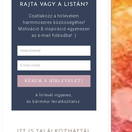
RAJTA VAGY A LISTÁN?
Csatlakozz a hírlevelem
harmincezres közösségéhez!
Motiváció & inspiráció egyenesen
az e-mail fiókodba! :)
A hírlevél ingyenes,
és bármikor leiratkozhatsz.
ITT IS TALÁLKOZHATTÁL