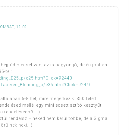
ZOMBAT, 12:02
éjpúder ecset van, az is nagyon jó, de én jobban
5-tel:
ding_E25_p/e25.htm?Click=92440
Tapered_Blending_p/e35.htm?Click=92440
általában 6-8 hét, mire megérkezik. $50 felett
ndelésed mellé, egy mini ecsettisztító kesztyűt.
 rendelésedből. :)
ztül rendelsz – neked nem kerül többe, de a Sigma
 örülnek neki. :)