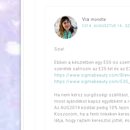
Via
mondta
2014. AUGUSZTUS 16., S
Szia!
Ebben a készletben egy E55-ös szemh
szeretek satírozni az E25-tel és az E3
https://www.sigmabeauty.com/Blen
https://www.sigmabeauty.com/E35_
Ha nem kérsz sürgősségi szállítást, 
most ajándékot kapsz egyébként a re
Az AUG2014 kóddal pedig 10% lejön a
Köszönöm, ha a fenti linkeken keres
látja, hogy rajtam keresztül jöttél, és