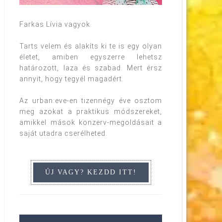
Farkas Lívia vagyok.
Tarts velem és alakíts ki te is egy olyan
életet, amiben egyszerre lehetsz
határozott, laza és szabad. Mert érsz
annyit, hogy tegyél magadért.
Az urban:eve-en tizennégy éve osztom
meg azokat a praktikus módszereket,
amikkel mások konzerv-megoldásait a
saját utadra cserélheted.