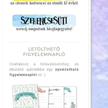
LETÖLTHETŐ
FIGYELEMNAPLÓ
Csatlakozz a hírleveleseimhez, és
elküldök ajándékba egy
nyomtatható
figyelemnaplót
is! :)