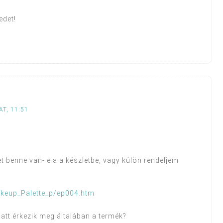
edet!
T, 11:51
t benne van- e a a készletbe, vagy külön rendeljem
keup_Palette_p/ep004.htm
att érkezik meg általában a termék?