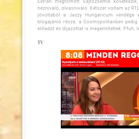
Extrán megtömött Sajtózsemle következik,
néznivaló, olvasnivaló. Kétszer voltam az RTL
jóvoltából a Jazzy Hungaricum vendége 
blogajánló része, a Cosmopolitanben pedig
előadót és díjazottat is megemlítettek. Pfuh, le
TV