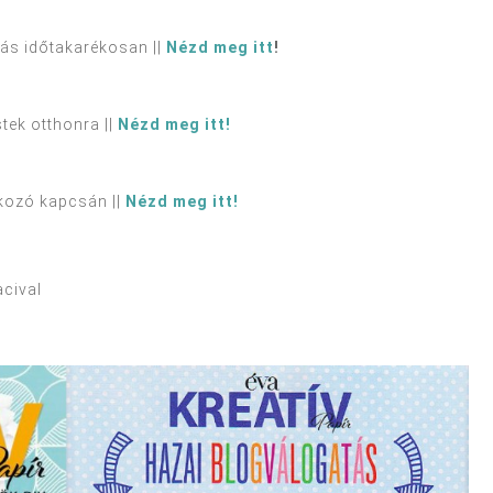
ás időtakarékosan ||
Nézd meg itt
!
tek otthonra ||
Nézd meg itt!
lkozó kapcsán ||
Nézd meg itt!
cival