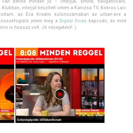
 van benne minden jó – interjúk, smink, hallgatnivaló,
 Klubban, interjút készített velem a Kanizsa TV, Bokros Laci
voltam, az Éva Kreatív különszámában az urban:eve a
 összefoglaló jelent meg a
Digital Divas
kapcsán, és mint
írni is hosszú volt. Jó nézegetést! :)