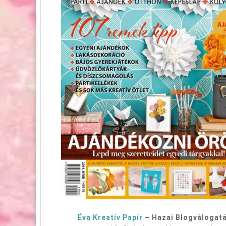
Éva Kreatív Papír
– Hazai Blogválogat