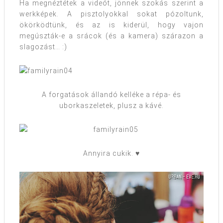
Ha megnéztétek a videót, jönnek szokás szerint a
werkképek. A pisztolyokkal sokat pózoltunk,
ökörködtünk, és az is kiderül, hogy vajon
megúszták-e a srácok (és a kamera) szárazon a
slagozást… :)
A forgatások állandó kelléke a répa- és
uborkaszeletek, plusz a kávé.
Annyira cukik. ♥