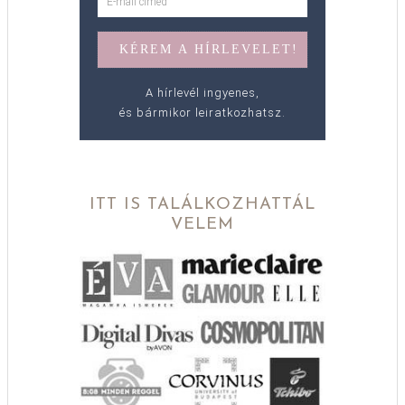
A hírlevél ingyenes,
és bármikor leiratkozhatsz.
ITT IS TALÁLKOZHATTÁL
VELEM