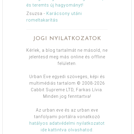
és teremts új hagyományt!
Zsuzsa
-
Karácsony utáni
romeltakarítás
JOGI NYILATKOZATOK
Kérlek, a blog tartalmát ne másold, ne
jelentesd meg más online és offline
felületen.
Urban:Eve egyedi szöveges, képi és
multimédiás tartalom © 2008-2026
Cabbit Supreme LTD, Farkas Lívia.
Minden jog fenntartva!
Az urban:eve és az urban:eve
tanfolyami portálra vonatkozó
hatályos adatvédelmi nyilatkozatot
ide kattintva olvashatod
.