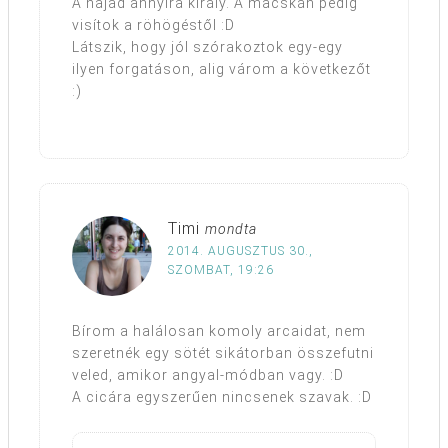
A hajad annyira király. A macskán pedig
visítok a röhögéstől :D
Látszik, hogy jól szórakoztok egy-egy
ilyen forgatáson, alig várom a következőt
:)
Timi
mondta
2014. AUGUSZTUS 30.,
SZOMBAT, 19:26
Bírom a halálosan komoly arcaidat, nem
szeretnék egy sötét sikátorban összefutni
veled, amikor angyal-módban vagy. :D
A cicára egyszerűen nincsenek szavak. :D