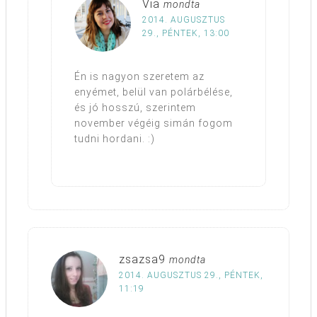
Via
mondta
2014. AUGUSZTUS
29., PÉNTEK, 13:00
Én is nagyon szeretem az
enyémet, belül van polárbélése,
és jó hosszú, szerintem
november végéig simán fogom
tudni hordani. :)
zsazsa9
mondta
2014. AUGUSZTUS 29., PÉNTEK,
11:19