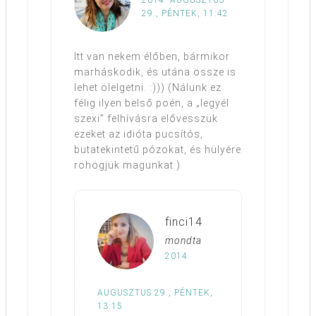
29., PÉNTEK, 11:42
Itt van nekem élőben, bármikor
marháskodik, és utána össze is
lehet ölelgetni. :))) (Nálunk ez
félig ilyen belső poén, a „legyél
szexi” felhívásra elővesszük
ezeket az idióta pucsítós,
butatekintetű pózokat, és hülyére
röhögjük magunkat.)
finci14
mondta
2014.
AUGUSZTUS 29., PÉNTEK,
13:15