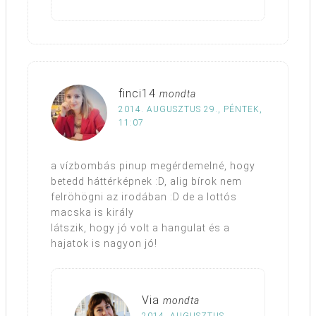
finci14
mondta
2014. AUGUSZTUS 29., PÉNTEK,
11:07
a vízbombás pinup megérdemelné, hogy
betedd háttérképnek :D, alig bírok nem
felröhögni az irodában :D de a lottós
macska is király
látszik, hogy jó volt a hangulat és a
hajatok is nagyon jó!
Via
mondta
2014. AUGUSZTUS