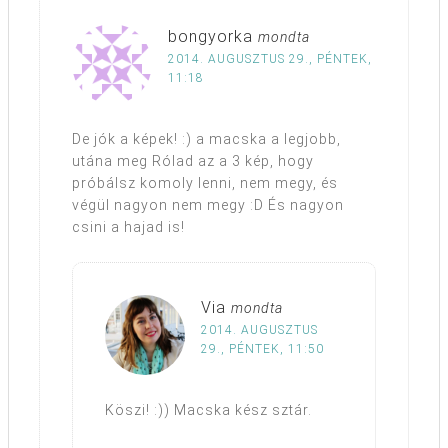
bongyorka
mondta
2014. AUGUSZTUS 29., PÉNTEK,
11:18
De jók a képek! :) a macska a legjobb,
utána meg Rólad az a 3 kép, hogy
próbálsz komoly lenni, nem megy, és
végül nagyon nem megy :D És nagyon
csini a hajad is!
Via
mondta
2014. AUGUSZTUS
29., PÉNTEK, 11:50
Köszi! :)) Macska kész sztár.