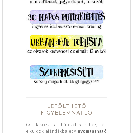
LETÖLTHETŐ
FIGYELEMNAPLÓ
Csatlakozz a hírleveleseimhez, és
elküldök ajándékba egy
nyomtatható