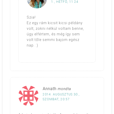
1., HÉTFŐ, 11:24
Szia!
Ez egy rám kicsit kicsi példány
volt, zokni nélkül voltam benne,
úgy elfértem, és még így sem
volt tőle semmi bajom egész
nap. :)
Annath
mondta
2014. AUGUSZTUS 30.,
SZOMBAT, 20:57