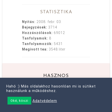
STATISZTIKA
Nyitás:
2008. febr. 03.
Bejegyzések:
3714
Hozzászólások:
69012
Tanfolyamok:
8
Tanfolyamozók:
5431
Megivott tea:
3548 liter
HASZNOS
Rólam
Hahó :) Más oldalakhoz hasonlóan mi is sütiket
használunk a működéshez.
Kapcsolat
Médiaajánlat
Adatvédelem
Oké, köszi
Archívum
Gy. I. K.