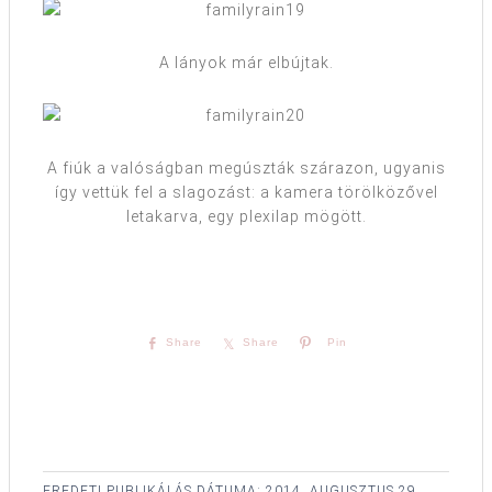
A lányok már elbújtak.
A fiúk a valóságban megúszták szárazon, ugyanis
így vettük fel a slagozást: a kamera törölközővel
letakarva, egy plexilap mögött.
Share
Share
Pin
EREDETI PUBLIKÁLÁS DÁTUMA:
2014. AUGUSZTUS 29.,