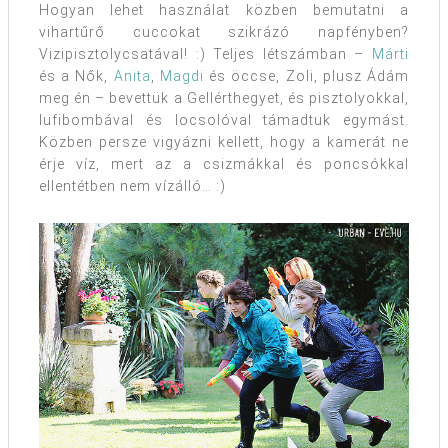
Hogyan lehet használat közben bemutatni a
vihartűrő cuccokat szikrázó napfényben?
Vizipisztolycsatával! :) Teljes létszámban –
Márti
és a Nők,
Anita
,
Magdi
és öccse, Zoli, plusz Ádám
meg én – bevettük a Gellérthegyet, és pisztolyokkal,
lufibombával és locsolóval támadtuk egymást.
Közben persze vigyázni kellett, hogy a kamerát ne
érje víz, mert az a csizmákkal és poncsókkal
ellentétben nem vízálló… :)