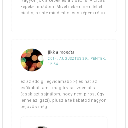
Nagyon jók a képek és a videó is. A cicás
képeket imádom. Mivel nekem nem lehet
cicám, szinte mindenhol van képem róluk.
jikka
mondta
2014. AUGUSZTUS 29., PÉNTEK,
12:54
ez az eddigi legvidámabb :-) és hát az
esőkabát, amit magdi visel zseniális
(csak azt sajnálom, hogy nem piros, úgy
lenne az igazi), plusz a te kabátod nagyon
bejövős még.