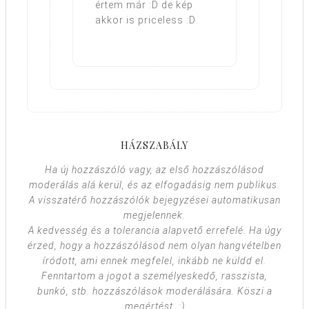
értem már :D de kép
akkor is priceless :D
HÁZSZABÁLY
Ha új hozzászóló vagy, az első hozzászólásod
moderálás alá kerül, és az elfogadásig nem publikus.
A visszatérő hozzászólók bejegyzései automatikusan
megjelennek.
A kedvesség és a tolerancia alapvető errefelé. Ha úgy
érzed, hogy a hozzászólásod nem olyan hangvételben
íródott, ami ennek megfelel, inkább ne küldd el.
Fenntartom a jogot a személyeskedő, rasszista,
bunkó, stb. hozzászólások moderálására. Köszi a
megértést. :)