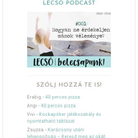
LECSÓ PODCAST
SZÓLJ HOZZÁ TE IS!
Erabig
-
40 perces pizza
Angi
-
40 perces pizza
Vivi
-
Kockapóker játékszabály és
nyomtatható táblázat
Zsuzsa
-
Karácsony utáni
lehangoltság – Keresd meg az okát,