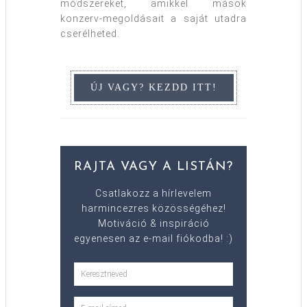
módszereket, amikkel mások
konzerv-megoldásait a saját utadra
cserélheted.
RAJTA VAGY A LISTÁN?
Csatlakozz a hírlevelem
harmincezres közösségéhez!
Motiváció & inspiráció
egyenesen az e-mail fiókodba! :)