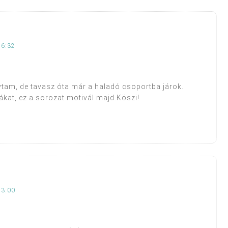
16:32
tam, de tavasz óta már a haladó csoportba járok.
kat, ez a sorozat motivál majd.Köszi!
13:00