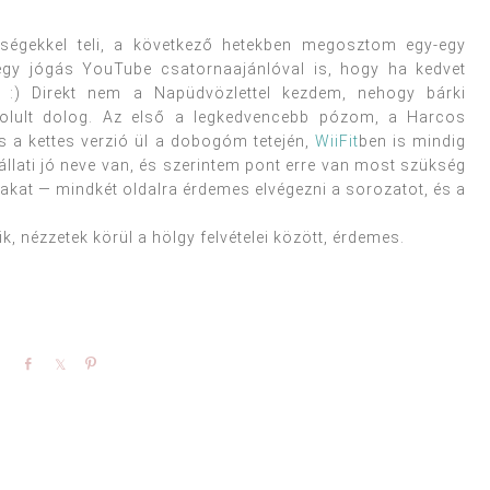
tségekkel teli, a következő hetekben megosztom egy-egy
gy jógás YouTube csatornaajánlóval is, hogy ha kedvet
. :) Direkt nem a Napüdvözlettel kezdem, nehogy bárki
yolult dolog. Az első a legkedvencebb pózom, a Harcos
s a kettes verzió ül a dobogóm tetején,
WiiFit
ben is mindig
állati jó neve van, és szerintem pont erre van most szükség
ábakat — mindkét oldalra érdemes elvégezni a sorozatot, és a
, nézzetek körül a hölgy felvételei között, érdemes.
Share
Share
Pin