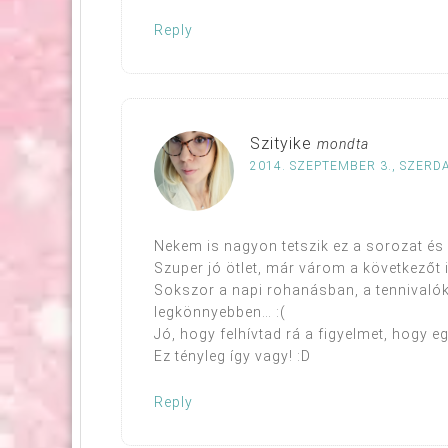
Reply
Szityike
mondta
2014. SZEPTEMBER 3., SZERDA
Nekem is nagyon tetszik ez a sorozat és
Szuper jó ötlet, már várom a következőt is
Sokszor a napi rohanásban, a tennivalók
legkönnyebben… :(
Jó, hogy felhívtad rá a figyelmet, hogy e
Ez tényleg így vagy! :D
Reply