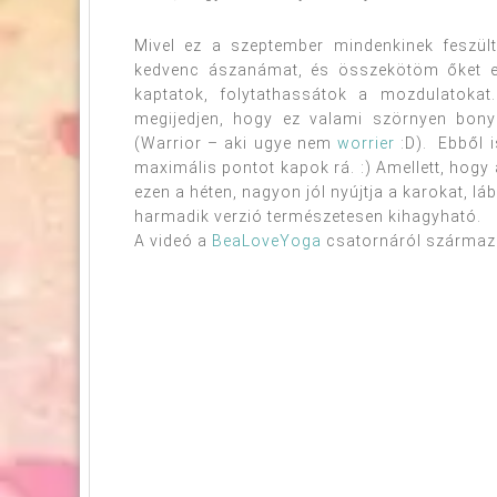
Mivel ez a szeptember mindenkinek feszül
kedvenc ászanámat, és összekötöm őket e
kaptatok, folytathassátok a mozdulatokat
megijedjen, hogy ez valami szörnyen bon
(Warrior – aki ugye nem
worrier
:D). Ebből i
maximális pontot kapok rá. :) Amellett, hogy 
ezen a héten, nagyon jól nyújtja a karokat, l
harmadik verzió természetesen kihagyható.
A videó a
BeaLoveYoga
csatornáról származik