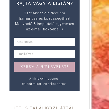
RAJTA VAGY A LISTÁN?
Csatlakozz a hírlevelem
harmincezres közösségéhez!
Motiváció & inspiráció egyenesen
az e-mail fiókodba! :)
A hírlevél ingyenes,
és bármikor leiratkozhatsz.
ITT IS TALÁLKOZHATTÁL