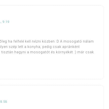
, 9:19
őleg ha felfelé kell nézni közben :D A mosogató nálam
lyen szép lett a konyha, pedig csak apránként
em tisztán hagyni a mosogatót és környékét :) már csak
18:58