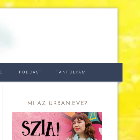
G!
PODCAST
TANFOLYAM
MI AZ URBAN:EVE?