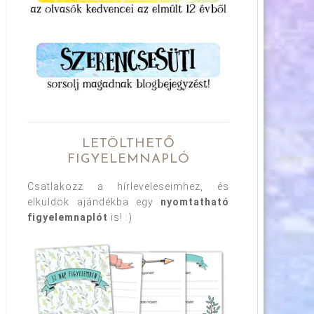
LETÖLTHETŐ
FIGYELEMNAPLÓ
Csatlakozz a hírleveleseimhez, és
elküldök ajándékba egy
nyomtatható
figyelemnaplót
is! :)