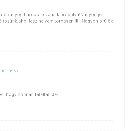
atõ ragyog,harcos ászana kipróbálva!Nagyon jó
ltözünk,ahol lesz helyem tornászni!!!!!!Nagyon örûlök
DD, 18:59
lod, hogy honnan találtál ide?