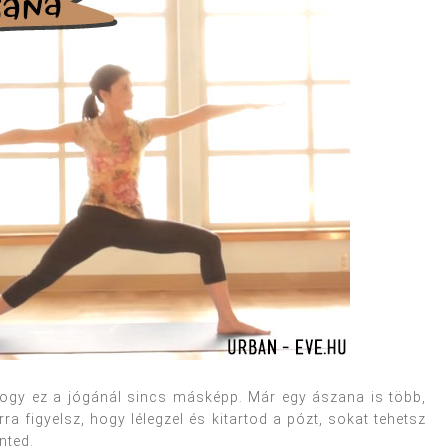
, hogy ez a jógánál sincs másképp. Már egy ászana is több,
 figyelsz, hogy lélegzel és kitartod a pózt, sokat tehetsz
nted.