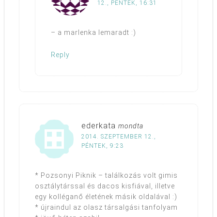
12., PÉNTEK, 16:31
– a marlenka lemaradt :)
Reply
ederkata
mondta
2014. SZEPTEMBER 12.,
PÉNTEK, 9:23
* Pozsonyi Piknik – találkozás volt gimis
osztálytárssal és dacos kisfiával, illetve
egy kolléganő életének másik oldalával :)
* újraindul az olasz társalgási tanfolyam