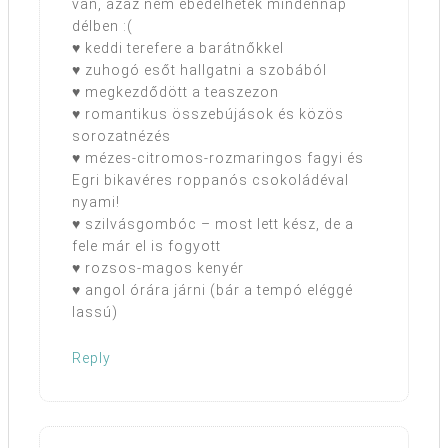
van, azaz nem ebédelhetek mindennap
délben :(
♥ keddi terefere a barátnőkkel
♥ zuhogó esőt hallgatni a szobából
♥ megkezdődött a teaszezon
♥ romantikus összebújások és közös
sorozatnézés
♥ mézes-citromos-rozmaringos fagyi és
Egri bikavéres roppanós csokoládéval
nyami!
♥ szilvásgombóc – most lett kész, de a
fele már el is fogyott
♥ rozsos-magos kenyér
♥ angol órára járni (bár a tempó eléggé
lassú)
Reply