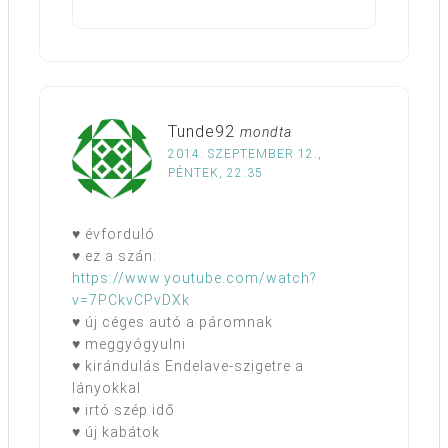
Tunde92
mondta
2014. SZEPTEMBER 12.,
PÉNTEK, 22:35
♥ évforduló
♥ ez a szán:
https://www.youtube.com/watch?
v=7PCkvCPvDXk
♥ új céges autó a páromnak
♥ meggyógyulni
♥ kirándulás Endelave-szigetre a
lányokkal
♥ irtó szép idő
♥ új kabátok