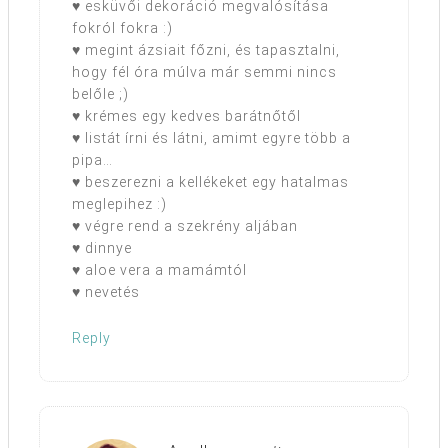
♥ esküvői dekoráció megvalósítása
fokról fokra :)
♥ megint ázsiait főzni, és tapasztalni,
hogy fél óra múlva már semmi nincs
belőle ;)
♥ krémes egy kedves barátnőtől
♥ listát írni és látni, amimt egyre több a
pipa…
♥ beszerezni a kellékeket egy hatalmas
meglepihez :)
♥ végre rend a szekrény aljában
♥ dinnye
♥ aloe vera a mamámtól
♥ nevetés
Reply