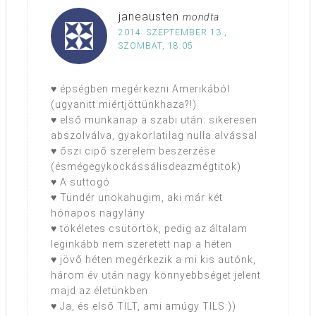
janeausten
mondta
2014. SZEPTEMBER 13.,
SZOMBAT, 18:05
♥ épségben megérkezni Amerikából
(ugyanitt:miértjöttünkhaza?!)
♥ első munkanap a szabi után: sikeresen
abszolválva, gyakorlatilag nulla alvással
♥ őszi cipő szerelem beszerzése
(ésmégegykockássálisdeazmégtitok)
♥ A suttogó
♥ Tündér unokahugim, aki már két
hónapos nagylány
♥ tökéletes csütörtök, pedig az általam
leginkább nem szeretett nap a héten
♥ jövő héten megérkezik a mi kis autónk,
három év után nagy könnyebbséget jelent
majd az életünkben
♥ Ja, és első TILT, ami amúgy TILS:))