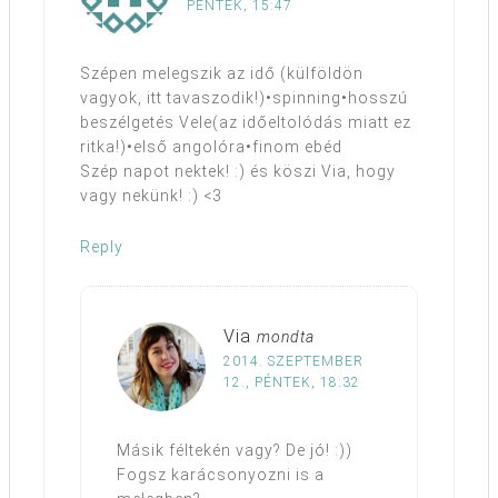
PÉNTEK, 15:47
Szépen melegszik az idő (külföldön
vagyok, itt tavaszodik!)•spinning•hosszú
beszélgetés Vele(az időeltolódás miatt ez
ritka!)•első angolóra•finom ebéd
Szép napot nektek! :) és köszi Via, hogy
vagy nekünk! :) <3
Reply
Via
mondta
2014. SZEPTEMBER
12., PÉNTEK, 18:32
Másik féltekén vagy? De jó! :))
Fogsz karácsonyozni is a