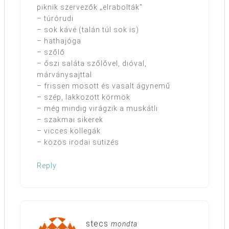
piknik szervezők „elrabolták”
– túrórudi
– sok kávé (talán túl sok is)
– hathajóga
– szőlő
– őszi saláta szőlővel, dióval,
márványsajttal
– frissen mosott és vasalt ágynemű
– szép, lakkozott körmök
– még mindig virágzik a muskátli
– szakmai sikerek
– vicces kollegák
– közös irodai sütizés
Reply
stecs
mondta