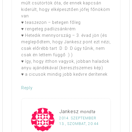
múlt csütörtök óta, de ennek kapcsán
kiderült, hogy elképesztően jófej főnököm
van
♥ teaszezon – betegen főleg
♥ rengeteg padlizsánkrém
♥ Hetedik mennyország – 3. évad jön (és
meglepődtem, hogy Jankesz pont ezt nézi,
csak előrébb tart :D :D :D úgy tűnik, nem
csak én lettem függő :) )
♥ így, hogy itthon vagyok, jobban haladok
anyu ajándékával (keresztszemes kép)
♥ a cicusok mindig jobb kedvre derítenek
Reply
Jankesz
mondta
2014. SZEPTEMBER
13., SZOMBAT, 20:44