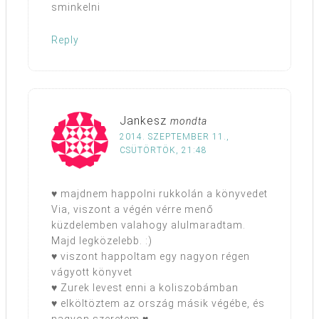
sminkelni
Reply
Jankesz
mondta
2014. SZEPTEMBER 11.,
CSÜTÖRTÖK, 21:48
♥ majdnem happolni rukkolán a könyvedet
Via, viszont a végén vérre menő
küzdelemben valahogy alulmaradtam.
Majd legközelebb. :)
♥ viszont happoltam egy nagyon régen
vágyott könyvet
♥ Zurek levest enni a koliszobámban
♥ elköltöztem az ország másik végébe, és