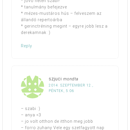
* jövő héten szabi!
* tanulmány befejezve
* mézes-mustáros hús – felveszem az
állandó repertoárba
* gerinctréning megint – egyre jobb lesz a
derekamnak :)
Reply
szjuci
mondta
2014. SZEPTEMBER 12.,
PÉNTEK, 5:06
– szabi :)
– anya <3
– jo volt otthon de itthon meg jobb
– forro zuhany Vele egy szetfagyott nap