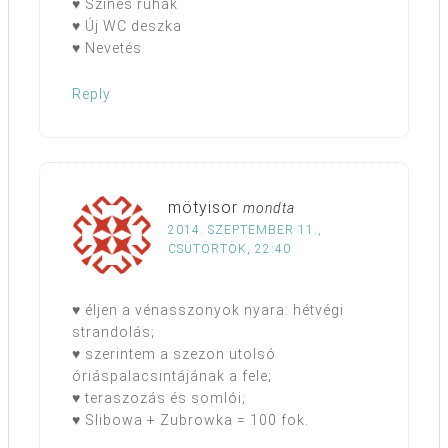
♥ Színes ruhák
♥ Új WC deszka
♥ Nevetés
Reply
mötyisor
mondta
2014. SZEPTEMBER 11.,
CSÜTÖRTÖK, 22:40
♥ éljen a vénasszonyok nyara: hétvégi
strandolás;
♥ szerintem a szezon utolsó
óriáspalacsintájának a fele;
♥ teraszozás és somlói;
♥ Slibowa + Zubrowka = 100 fok.