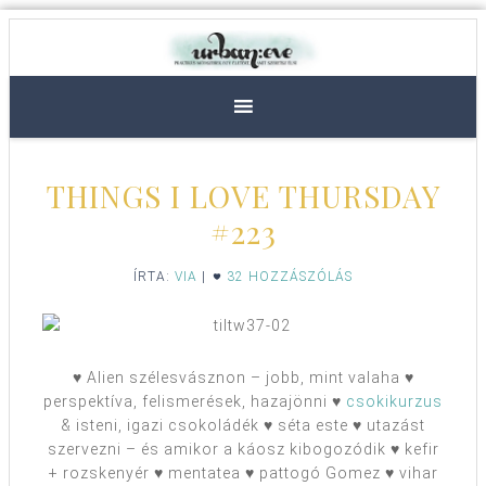
THINGS I LOVE THURSDAY
#223
ÍRTA:
VIA
|
32 HOZZÁSZÓLÁS
♥ Alien szélesvásznon – jobb, mint valaha ♥
perspektíva, felismerések, hazajönni ♥
csokikurzus
& isteni, igazi csokoládék ♥ séta este ♥ utazást
szervezni – és amikor a káosz kibogozódik ♥ kefir
+ rozskenyér ♥ mentatea ♥ pattogó Gomez ♥ vihar