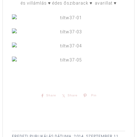
és villámlás ♥ édes őszibarack ♥ avarillat ♥
Share
Share
Pin
EREDETI PUBLIKÁLÁS DÁTUMA:
2014. SZEPTEMBER 11.,