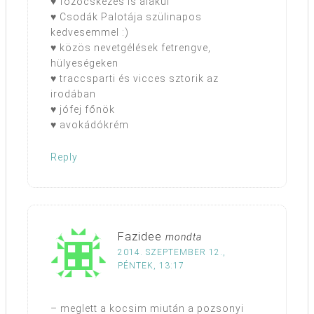
♥ főzőcskézés is alakul
♥ Csodák Palotája szülinapos
kedvesemmel :)
♥ közös nevetgélések fetrengve,
hülyeségeken
♥ traccsparti és vicces sztorik az
irodában
♥ jófej főnök
♥ avokádókrém
Reply
Fazidee
mondta
2014. SZEPTEMBER 12.,
PÉNTEK, 13:17
– meglett a kocsim miután a pozsonyi