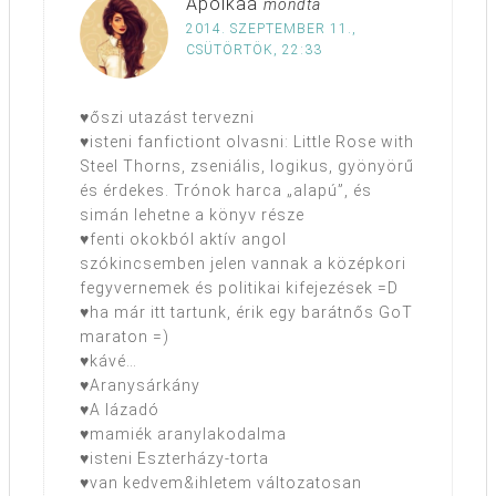
Apolkaa
mondta
2014. SZEPTEMBER 11.,
CSÜTÖRTÖK, 22:33
♥őszi utazást tervezni
♥isteni fanfictiont olvasni: Little Rose with
Steel Thorns, zseniális, logikus, gyönyörű
és érdekes. Trónok harca „alapú”, és
simán lehetne a könyv része
♥fenti okokból aktív angol
szókincsemben jelen vannak a középkori
fegyvernemek és politikai kifejezések =D
♥ha már itt tartunk, érik egy barátnős GoT
maraton =)
♥kávé…
♥Aranysárkány
♥A lázadó
♥mamiék aranylakodalma
♥isteni Eszterházy-torta
♥van kedvem&ihletem változatosan