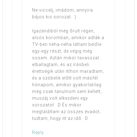
Ne viccelj, imádom, annyira
bájos kis sorozat. :)
Igazándiból még őrült régen,
alsós koromban, amikor adták a
TV-ben néha-néha láttam belőle
egy-egy részt, de végig még
sosem. Aztán mikor tavasszal
elballagtam, és az írásbeli
érettségik után itthon maradtam,
és a szóbelik előtt volt másfél
hónapom, amikor gyakorlatilag
még csak tanulnom sem kellett,
muszáj volt elkezdeni egy
sorozatot. :D És mikor
megtaláltam az összes évadot,
tudtam, hogy itt az idő. :D
Reply