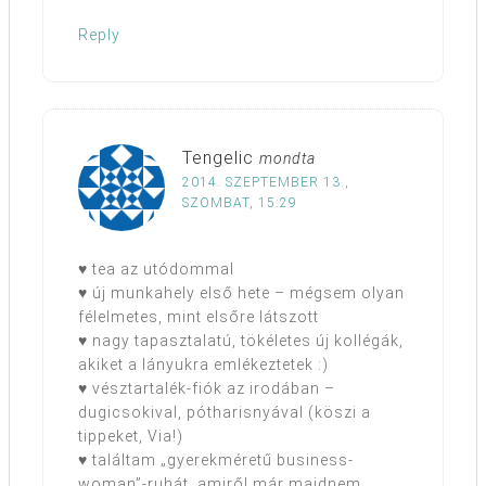
Reply
Tengelic
mondta
2014. SZEPTEMBER 13.,
SZOMBAT, 15:29
♥ tea az utódommal
♥ új munkahely első hete – mégsem olyan
félelmetes, mint elsőre látszott
♥ nagy tapasztalatú, tökéletes új kollégák,
akiket a lányukra emlékeztetek :)
♥ vésztartalék-fiók az irodában –
dugicsokival, pótharisnyával (köszi a
tippeket, Via!)
♥ találtam „gyerekméretű business-
woman”-ruhát, amiről már majdnem