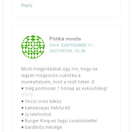
Reply
Ponka
mondta
2014. SZEPTEMBER 11.,
CSÜTÖRTÖK, 22:38
Most megpróbálok úgy írni, hogy ne
legyen mogyorós cukorka a
munkahelyem, mint a múlt héten :D
♥ még pontosan 1 hónap az esküvőnkig!
♡♡♡
♥ fincsi oreo keksz
♥ kakaóvajas habfürdő
♥ új telefontok
♥ Burger King-es fagyi csokiöntettel
♥ barátnős hétvége