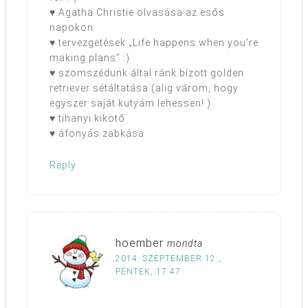
♥ Agatha Christie olvasása az esős
napokon
♥ tervezgetések „Life happens when you’re
making plans” :)
♥ szomszédunk által ránk bízott golden
retriever sétáltatása (alig várom, hogy
egyszer saját kutyám lehessen! )
♥ tihanyi kikötő
♥ áfonyás zabkása
Reply
hoember
mondta
2014. SZEPTEMBER 12.,
PÉNTEK, 17:47