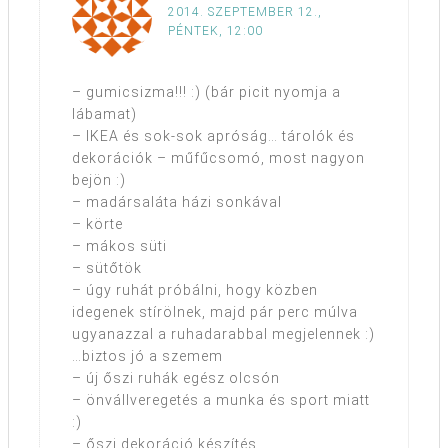
2014. SZEPTEMBER 12.,
PÉNTEK, 12:00
– gumicsizma!!! :) (bár picit nyomja a
lábamat)
– IKEA és sok-sok apróság… tárolók és
dekorációk – műfűcsomó, most nagyon
bejön :)
– madársaláta házi sonkával
– körte
– mákos süti
– sütőtök
– úgy ruhát próbálni, hogy közben
idegenek stírölnek, majd pár perc múlva
ugyanazzal a ruhadarabbal megjelennek :)
…biztos jó a szemem
– új őszi ruhák egész olcsón
– önvállveregetés a munka és sport miatt
:)
– őszi dekoráció készítés