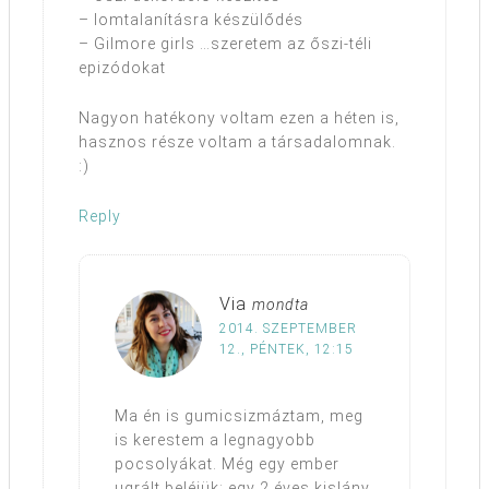
– lomtalanításra készülődés
– Gilmore girls …szeretem az őszi-téli
epizódokat
Nagyon hatékony voltam ezen a héten is,
hasznos része voltam a társadalomnak.
:)
Reply
Via
mondta
2014. SZEPTEMBER
12., PÉNTEK, 12:15
Ma én is gumicsizmáztam, meg
is kerestem a legnagyobb
pocsolyákat. Még egy ember
ugrált beléjük: egy 2 éves kislány.