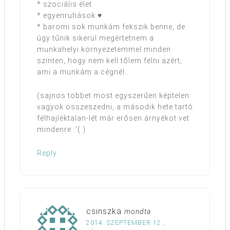
* szociális élet
* egyenruhások ♥
* baromi sok munkám fekszik benne, de
úgy tűnik sikerül megértetnem a
munkahelyi környezetemmel minden
szinten, hogy nem kell tőlem félni azért,
ami a munkám a cégnél…
(sajnos többet most egyszerűen képtelen
vagyok összeszedni, a második hete tartó
félhajléktalan-lét már erősen árnyékot vet
mindenre :'( )
Reply
csinszka
mondta
2014. SZEPTEMBER 12.,