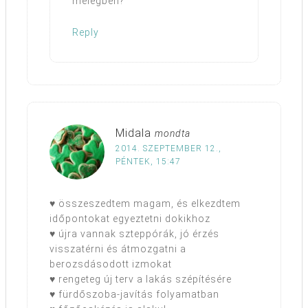
melegben?
Reply
Midala
mondta
2014. SZEPTEMBER 12.,
PÉNTEK, 15:47
♥ összeszedtem magam, és elkezdtem
időpontokat egyeztetni dokikhoz
♥ újra vannak szteppórák, jó érzés
visszatérni és átmozgatni a
berozsdásodott izmokat
♥ rengeteg új terv a lakás szépítésére
♥ fürdőszoba-javítás folyamatban