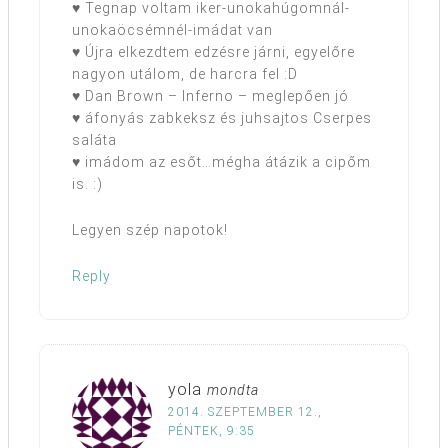
♥ Tegnap voltam iker-unokahúgomnál-
unokaöcsémnél-imádat van
♥ Újra elkezdtem edzésre járni, egyelőre
nagyon utálom, de harcra fel :D
♥ Dan Brown – Inferno – meglepően jó
♥ áfonyás zabkeksz és juhsajtos Cserpes
saláta
♥ imádom az esőt…mégha átázik a cipőm
is. :)
Legyen szép napotok!
Reply
yola
mondta
2014. SZEPTEMBER 12.,
PÉNTEK, 9:35