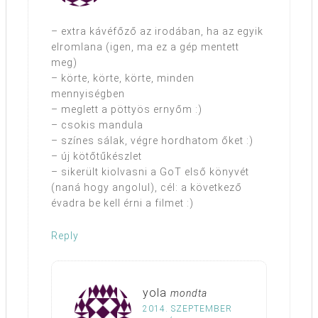
– extra kávéfőző az irodában, ha az egyik
elromlana (igen, ma ez a gép mentett
meg)
– körte, körte, körte, minden
mennyiségben
– meglett a pöttyös ernyőm :)
– csokis mandula
– színes sálak, végre hordhatom őket :)
– új kötőtűkészlet
– sikerült kiolvasni a GoT első könyvét
(naná hogy angolul), cél: a következő
évadra be kell érni a filmet :)
Reply
yola
mondta
2014. SZEPTEMBER