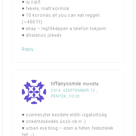
♥ új cipő
♥ fekete, matt körmök
♥ 10 koronás all you can eat reggeli
(~400 Ft)
♥ ebay – legfőképpen a telefon tokjaim
♥ általános jókedv
Reply
tiffanyssmile
mondta
2014. SZEPTEMBER 12.,
PÉNTEK, 20:28
♥ szemeszter kezdete előtti izgatottság
♥ önkénteskedés úszó-vb-n :)
♥ urban:eve blog – ezen a héten fedeztelek
fel! :-)