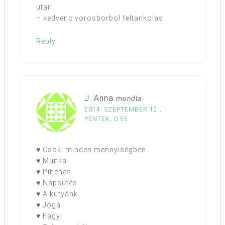
utan
– kedvenc vorosborbol feltankolas
Reply
J. Anna
mondta
2014. SZEPTEMBER 12.,
PÉNTEK, 0:55
♥ Csoki minden mennyiségben
♥ Munka
♥ Pihenés
♥ Napsütés
♥ A kutyánk
♥ Jóga
♥ Fagyi