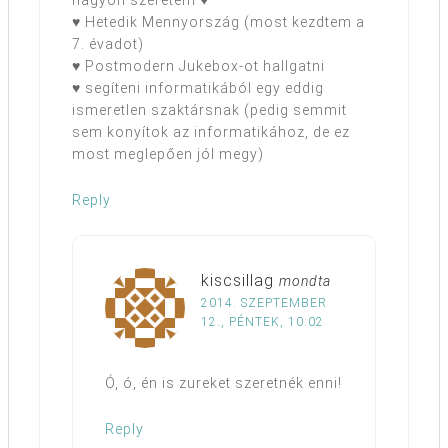
nagyon szeretem ♥
♥ Hetedik Mennyország (most kezdtem a
7. évadot)
♥ Postmodern Jukebox-ot hallgatni
♥ segíteni informatikából egy eddig
ismeretlen szaktársnak (pedig semmit
sem konyítok az informatikához, de ez
most meglepően jól megy)
Reply
kiscsillag
mondta
2014. SZEPTEMBER
12., PÉNTEK, 10:02
Ó, ó, én is zureket szeretnék enni!
Reply