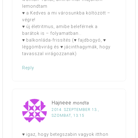
lemondtam
♥ a Kedves a mi városunkba költözött –
végre!
♥ új életritmus, amibe beleférnek a
barátok is – folyamatban…
♥ balkonláda-frissítés (♥ fajdbogyó, ♥
léggömbvirág és ♥ jácinthagymák, hogy
tavasszal virágozzanak)
Reply
Hajneee
mondta
2014. SZEPTEMBER 13.,
SZOMBAT, 13:15
♥ igaz, hogy betegszabin vagyok itthon