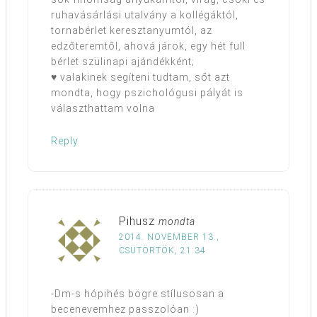
ruhavásárlási utalvány a kollégáktól,
tornabérlet keresztanyumtól, az
edzőteremtől, ahová járok, egy hét full
bérlet szülinapi ajándékként;
♥ valakinek segíteni tudtam, sőt azt
mondta, hogy pszichológusi pályát is
választhattam volna
Reply
Pihusz
mondta
2014. NOVEMBER 13.,
CSÜTÖRTÖK, 21:34
-Dm-s hópihés bögre stílusosan a
becenevemhez passzolóan :)