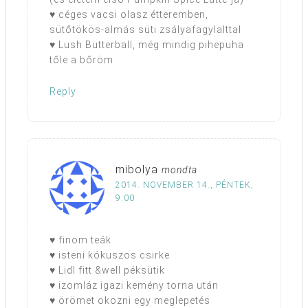
♥ céges vacsi olasz étteremben,
sütőtökös-almás süti zsályafagylalttal
♥ Lush Butterball, még mindig pihepuha
tőle a bőröm
Reply
mibolya
mondta
2014. NOVEMBER 14., PÉNTEK,
9:00
♥ finom teák
♥ isteni kókuszos csirke
♥ Lidl fitt &well péksütik
♥ izomláz igazi kemény torna után
♥ örömet okozni egy meglepetés