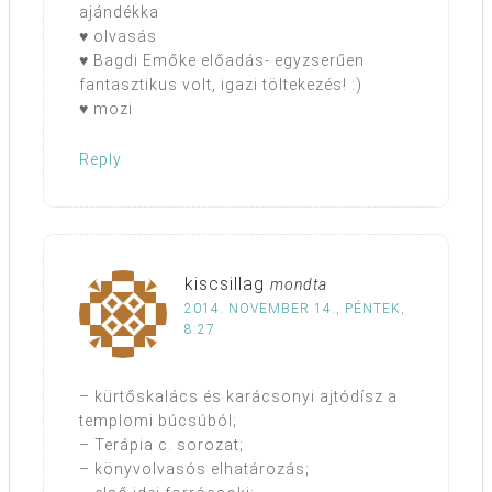
ajándékka
♥ olvasás
♥ Bagdi Emőke előadás- egyzserűen
fantasztikus volt, igazi töltekezés! :)
♥ mozi
Reply
kiscsillag
mondta
2014. NOVEMBER 14., PÉNTEK,
8:27
– kürtőskalács és karácsonyi ajtódísz a
templomi búcsúból;
– Terápia c. sorozat;
– könyvolvasós elhatározás;