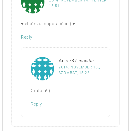
2014. NOVEMBER 14., PÉNTEK,
15:51
♥ elsőszülinapos bébi :) ♥
Reply
Anise87
mondta
2014. NOVEMBER 15.,
SZOMBAT, 18:22
Gratula!:)
Reply