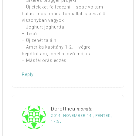
– Sikeres blogger projekt
– Új ételeket felfedezni – sose voltam
halas. most már a tonhallal is beszélő
viszonyban vagyok
– Joghurt joghurttal
– Tesó
– Új zenét találni
– Amerika kapitány 1-2. – végre
bepótoltam, jöhet a jövő május
– Másfél órás edzés
Reply
Dorotthea
mondta
2014. NOVEMBER 14., PÉNTEK,
17:55