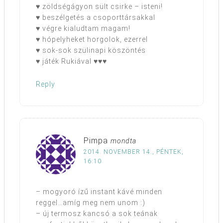
♥ zöldségágyon sült csirke – isteni!
♥ beszélgetés a csoporttársakkal
♥ végre kialudtam magam!
♥ hópelyheket horgolok, ezerrel
♥ sok-sok szülinapi köszöntés
♥ játék Rukiával ♥♥♥
Reply
Pimpa
mondta
2014. NOVEMBER 14., PÉNTEK,
16:10
– mogyoró ízű instant kávé minden
reggel…amíg meg nem unom :)
– új termosz kancsó a sok teának