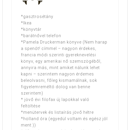
*gasztrosétány
*Ikea
*könyvtár
*barátnővel telefon
*Pamela Druckerman könyve (Nem harap
a spenót! címmel – nagyon érdekes,
francia módi szerinti gyereknevelési
könyv, egy amerikai nő szemszögéből,
annyira más, mint amiket nálunk lehet
kapni – szerintem nagyon érdemes
beleolvasni, főleg kismamálnak, sok
figyelemreméltó dolog van benne
szerintem)
* jövő évi filofax új lapokkal való
feltöltése
*menütervek és listaírás jövő hétre
*holland óra (egyedül voltam és egész jól
ment:))