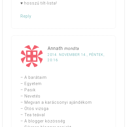
♥ hosszú tilt-lista!
Reply
Annath
mondta
2014. NOVEMBER 14., PÉNTEK,
20:16
– A barátaim
– Egyetem
– Pasik
– Nevetés
– Megvan a karácsonyi ajándékom
– Ötös vizsga
– Tea teával
– A blogger közösség