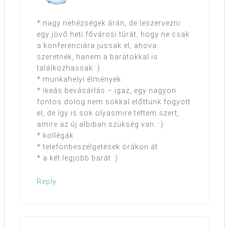
* nagy nehézségek árán, de leszervezni
egy jövő heti fővárosi túrát, hogy ne csak
a konferenciára jussak el, ahova
szeretnék, hanem a barátokkal is
találkozhassak :)
* munkahelyi élmények
* ikeás bevásárlás – igaz, egy nagyon
fontos dolog nem sokkal előttünk fogyott
el, de így is sok olyasmire tettem szert,
amire az új albiban szükség van. :)
* kollégák
* telefonbeszélgetések órákon át
* a két legjobb barát :)
Reply