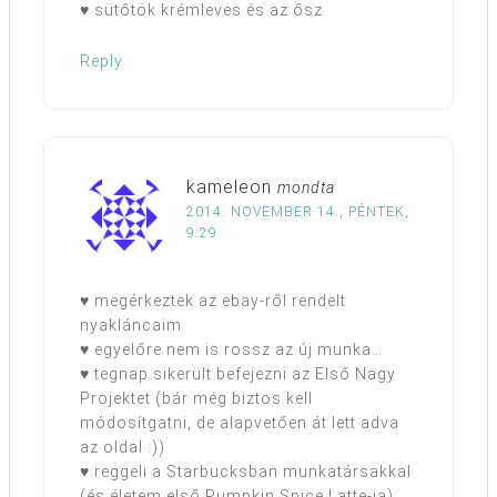
♥ sütőtök krémleves és az ősz
Reply
kameleon
mondta
2014. NOVEMBER 14., PÉNTEK,
9:29
♥ megérkeztek az ebay-ről rendelt
nyakláncaim
♥ egyelőre nem is rossz az új munka…
♥ tegnap sikerült befejezni az Első Nagy
Projektet (bár még biztos kell
módosítgatni, de alapvetően át lett adva
az oldal :))
♥ reggeli a Starbucksban munkatársakkal
(és életem első Pumpkin Spice Latte-ja)