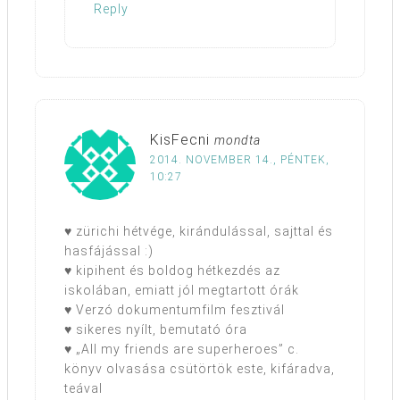
Reply
KisFecni
mondta
2014. NOVEMBER 14., PÉNTEK,
10:27
♥ zürichi hétvége, kirándulással, sajttal és
hasfájással :)
♥ kipihent és boldog hétkezdés az
iskolában, emiatt jól megtartott órák
♥ Verzó dokumentumfilm fesztivál
♥ sikeres nyílt, bemutató óra
♥ „All my friends are superheroes” c.
könyv olvasása csütörtök este, kifáradva,
teával