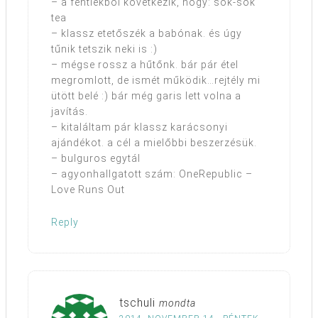
– a fentiekből következik, hogy: sok-sok
tea
– klassz etetőszék a babónak. és úgy
tűnik tetszik neki is :)
– mégse rossz a hűtőnk. bár pár étel
megromlott, de ismét működik…rejtély mi
ütött belé :) bár még garis lett volna a
javítás.
– kitaláltam pár klassz karácsonyi
ajándékot. a cél a mielőbbi beszerzésük.
– bulguros egytál
– agyonhallgatott szám: OneRepublic –
Love Runs Out
Reply
tschuli
mondta