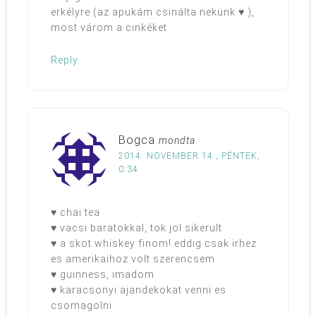
erkélyre (az apukám csinálta nekünk ♥ ),
most várom a cinkéket
Reply
Bogca
mondta
2014. NOVEMBER 14., PÉNTEK,
0:34
♥ chai tea
♥ vacsi baratokkal, tok jol sikerult
♥ a skot whiskey finom! eddig csak irhez
es amerikaihoz volt szerencsem
♥ guinness, imadom
♥ karacsonyi ajandekokat venni es
csomagolni