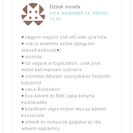
Dzsuli
mondta
2014. NOVEMBER 14., PÉNTEK,
10:30
♥ nagyon-nagyon sok idő után újra lista
♥ sok jó esemény azóta (eljegyzés-
esküvő-költözés♥)
♥ izomláz
♥ túl vagyok a fogászaton, csak jövő
évben kell mennem szűrésre
♥ szombat délutáni szunyókálás férjestől-
kutyástól
♥ vacsi Bozsokon
♥ Éva Advent és Nők Lapja konyha
különkiadás
♥ kitaláltam végre milyen lesz az adventi
koszorúnk
♥ ötletek és mütyürök gyűjtése az idei
adventi naptárhoz