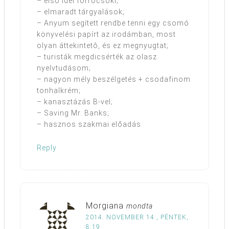
– első idei forrócsoki;
– elmaradt tárgyalások;
– Anyum segített rendbe tenni egy csomó
könyvelési papírt az irodámban, most
olyan áttekintetô, és ez megnyugtat;
– turisták megdicsérték az olasz
nyelvtudásom;
– nagyon mély beszélgetés + csodafinom
tonhalkrém;
– kanasztázás B-vel;
– Saving Mr. Banks;
– hasznos szakmai előadás.
Reply
Morgiana
mondta
2014. NOVEMBER 14., PÉNTEK,
8:19