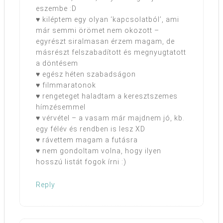
eszembe :D
♥ kiléptem egy olyan ‘kapcsolatból’, ami
már semmi örömet nem okozott –
egyrészt siralmasan érzem magam, de
másrészt felszabadított és megnyugtatott
a döntésem
♥ egész héten szabadságon
♥ filmmaratonok
♥ rengeteget haladtam a keresztszemes
hímzésemmel
♥ vérvétel – a vasam már majdnem jó, kb.
egy félév és rendben is lesz XD
♥ rávettem magam a futásra
♥ nem gondoltam volna, hogy ilyen
hosszú listát fogok írni :)
Reply