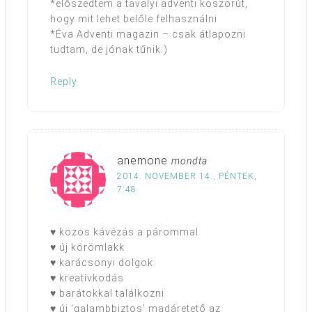
*előszedtem a tavalyi adventi koszorút,
hogy mit lehet belőle felhasználni
*Éva Adventi magazin – csak átlapozni
tudtam, de jónak tűnik:)
Reply
anemone
mondta
2014. NOVEMBER 14., PÉNTEK,
7:48
♥ közös kávézás a párommal
♥ új körömlakk
♥ karácsonyi dolgok
♥ kreatívkodás
♥ barátokkal találkozni
♥ új ‘galambbiztos’ madáretető az