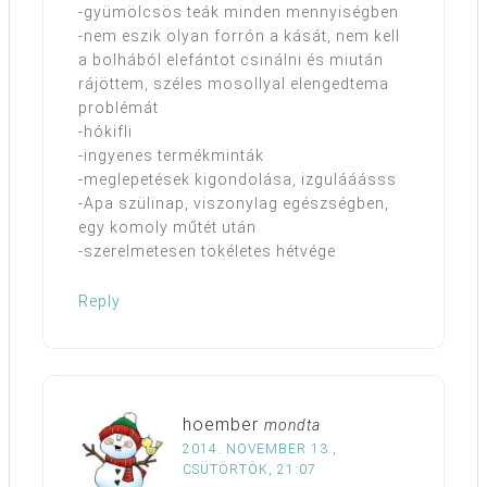
-gyümölcsös teák minden mennyiségben
-nem eszik olyan forrón a kását, nem kell
a bolhából elefántot csinálni és miután
rájöttem, széles mosollyal elengedtema
problémát
-hókifli
-ingyenes termékminták
-meglepetések kigondolása, izgulááásss
-Apa szülinap, viszonylag egészségben,
egy komoly műtét után
-szerelmetesen tökéletes hétvége
Reply
hoember
mondta
2014. NOVEMBER 13.,
CSÜTÖRTÖK, 21:07