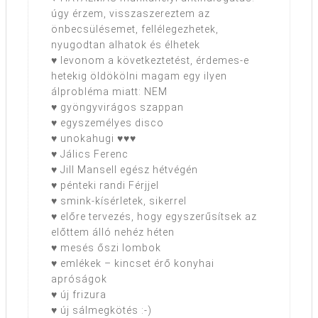
úgy érzem, visszaszereztem az
önbecsülésemet, fellélegezhetek,
nyugodtan alhatok és élhetek
♥ levonom a következtetést, érdemes-e
hetekig öldökölni magam egy ilyen
álprobléma miatt: NEM
♥ gyöngyvirágos szappan
♥ egyszemélyes disco
♥ unokahugi ♥♥♥
♥ Jálics Ferenc
♥ Jill Mansell egész hétvégén
♥ pénteki randi Férjjel
♥ smink-kísérletek, sikerrel
♥ előre tervezés, hogy egyszerűsítsek az
előttem álló nehéz héten
♥ mesés őszi lombok
♥ emlékek – kincset érő konyhai
apróságok
♥ új frizura
♥ új sálmegkötés :-)