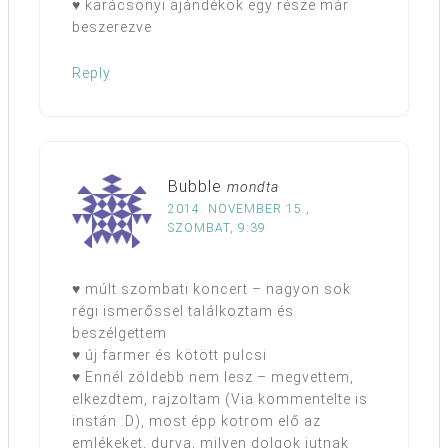
♥ karácsonyi ajándékok egy része már
beszerezve
Reply
Bubble
mondta
2014. NOVEMBER 15.,
SZOMBAT, 9:39
♥ múlt szombati koncert – nagyon sok
régi ismerőssel találkoztam és
beszélgettem
♥ új farmer és kötött pulcsi
♥ Ennél zöldebb nem lesz – megvettem,
elkezdtem, rajzoltam (Via kommentelte is
instán :D), most épp kotrom elő az
emlékeket, durva, milyen dolgok jutnak