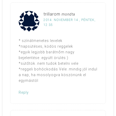
trillarom
mondta
2014. NOVEMBER 14., PÉNTEK,
12:35
* színátmenetes levelek
*napsütéses, ködös reggelek
*egyik legjobb barátnőm nagy
bejelentése..együtt örülés:)
*sütőtök..nem tudok betelni vele
*reggeli bohóckodás Vele..mindig jól indul
a nap, ha mosolyogva köszönünk el
egymástól
Reply