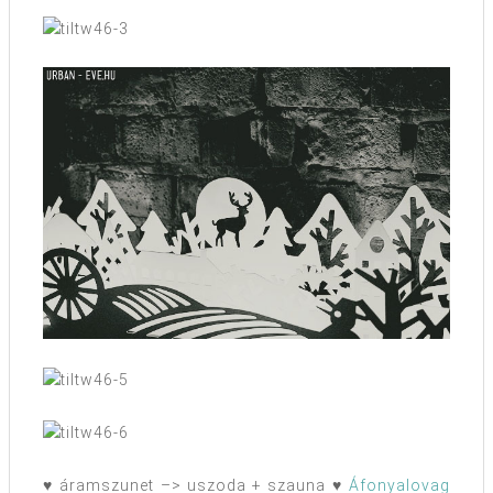
♥ áramszunet –> uszoda + szauna ♥
Áfonyalovag