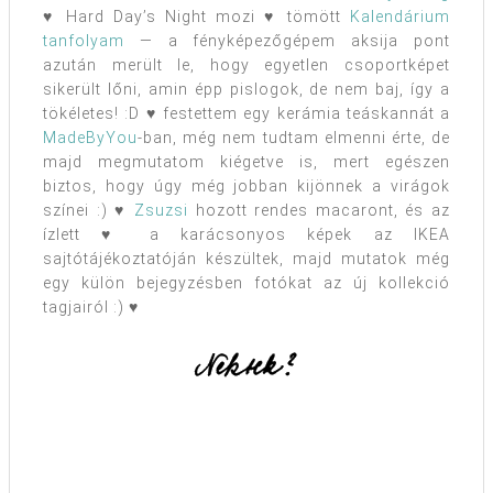
♥ Hard Day’s Night mozi ♥ tömött
Kalendárium
tanfolyam
— a fényképezőgépem aksija pont
azután merült le, hogy egyetlen csoportképet
sikerült lőni, amin épp pislogok, de nem baj, így a
tökéletes! :D ♥ festettem egy kerámia teáskannát a
MadeByYou
-ban, még nem tudtam elmenni érte, de
majd megmutatom kiégetve is, mert egészen
biztos, hogy úgy még jobban kijönnek a virágok
színei :) ♥
Zsuzsi
hozott rendes macaront, és az
ízlett ♥ a karácsonyos képek az IKEA
sajtótájékoztatóján készültek, majd mutatok még
egy külön bejegyzésben fotókat az új kollekció
tagjairól :) ♥