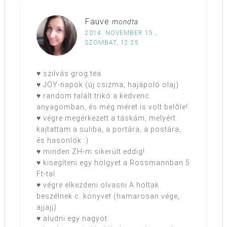
Fauve
mondta
2014. NOVEMBER 15.,
SZOMBAT, 12:25
♥ szilvás grog tea
♥ JOY-napok (új csizma, hajápoló olaj)
♥ random talált trikó a kedvenc
anyagomban, és még méret is volt belőle!
♥ végre megérkezett a táskám, melyért
kajtattam a suliba, a portára, a postára,
és hasonlók :)
♥ minden ZH-m sikerült eddig!
♥ kisegíteni egy hölgyet a Rossmannban 5
Ft-tal
♥ végre elkezdeni olvasni A holtak
beszélnek c. könyvet (hamarosan vége,
ajjajj)
♥ aludni egy nagyot