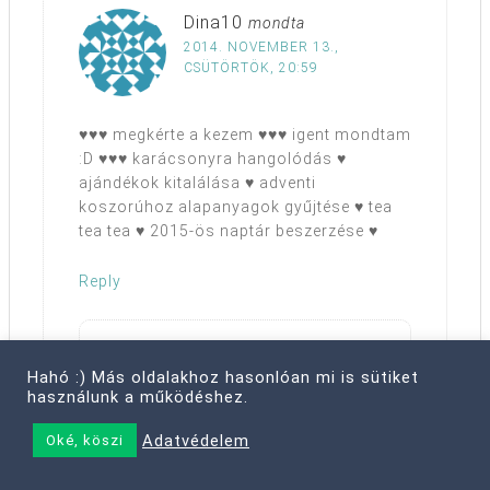
Dina10
mondta
2014. NOVEMBER 13.,
CSÜTÖRTÖK, 20:59
♥♥♥ megkérte a kezem ♥♥♥ igent mondtam
:D ♥♥♥ karácsonyra hangolódás ♥
ajándékok kitalálása ♥ adventi
koszorúhoz alapanyagok gyűjtése ♥ tea
tea tea ♥ 2015-ös naptár beszerzése ♥
Reply
hoember
mondta
Hahó :) Más oldalakhoz hasonlóan mi is sütiket
2014. NOVEMBER 13.,
használunk a működéshez.
CSÜTÖRTÖK, 21:07
Adatvédelem
Oké, köszi
gratula! :)