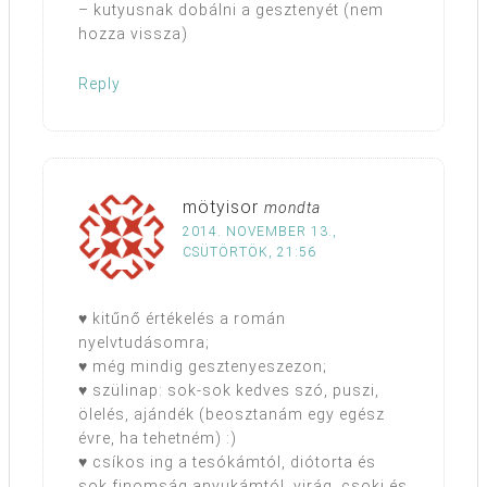
– kutyusnak dobálni a gesztenyét (nem
hozza vissza)
Reply
mötyisor
mondta
2014. NOVEMBER 13.,
CSÜTÖRTÖK, 21:56
♥ kitűnő értékelés a román
nyelvtudásomra;
♥ még mindig gesztenyeszezon;
♥ szülinap: sok-sok kedves szó, puszi,
ölelés, ajándék (beosztanám egy egész
évre, ha tehetném) :)
♥ csíkos ing a tesókámtól, diótorta és
sok finomság anyukámtól, virág, csoki és