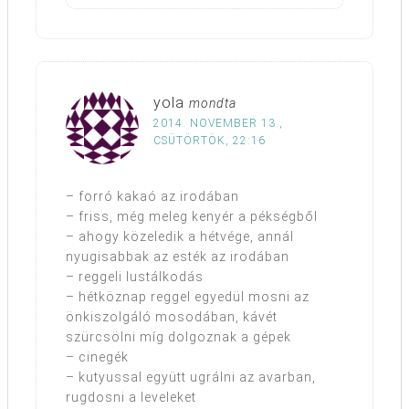
yola
mondta
2014. NOVEMBER 13.,
CSÜTÖRTÖK, 22:16
– forró kakaó az irodában
– friss, még meleg kenyér a pékségből
– ahogy közeledik a hétvége, annál
nyugisabbak az esték az irodában
– reggeli lustálkodás
– hétköznap reggel egyedül mosni az
önkiszolgáló mosodában, kávét
szürcsölni míg dolgoznak a gépek
– cinegék
– kutyussal együtt ugrálni az avarban,
rugdosni a leveleket