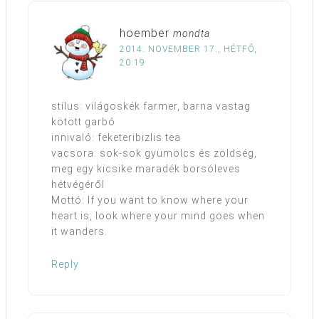
hoember
mondta
2014. NOVEMBER 17., HÉTFŐ,
20:19
stílus: világoskék farmer, barna vastag
kötött garbó
innivaló: feketeribizlis tea
vacsora: sok-sok gyümölcs és zöldség,
meg egy kicsike maradék borsóleves
hétvégéről
Mottó: If you want to know where your
heart is, look where your mind goes when
it wanders.
Reply