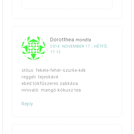
Dorotthea
mondta
2014. NOVEMBER 17., HÉTFŐ,
17:12
stílus: fekete-fehér-szürke-kék
reggeli: tejeskávé
ebéd:tökfűszeres zabkása
innivaló: mangó-kókusz tea
Reply