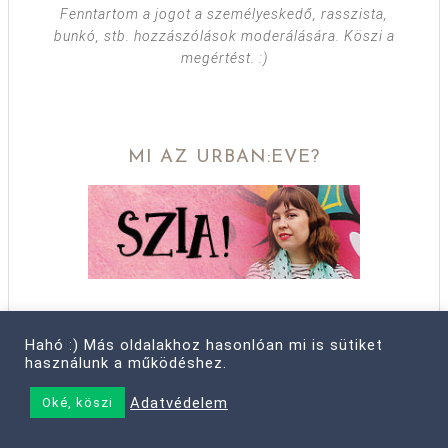
Fenntartom a jogot a személyeskedő, rasszista,
bunkó, stb. hozzászólások moderálására. Köszi a
megértést. :)
MI AZ URBAN:EVE?
Farkas Lívia vagyok.
Hahó :) Más oldalakhoz hasonlóan mi is sütiket
használunk a működéshez.
Tarts velem és alakíts ki te is egy
olyan életet, amiben egyszerre lehetsz
Adatvédelem
Oké, köszi
határozott, laza és szabad. Mert érsz
annyit, hogy tegyél magadért.