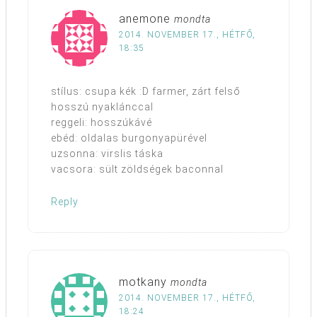
anemone
mondta
2014. NOVEMBER 17., HÉTFŐ,
18:35
stílus: csupa kék :D farmer, zárt felső
hosszú nyaklánccal
reggeli: hosszúkávé
ebéd: oldalas burgonyapürével
uzsonna: virslis táska
vacsora: sült zöldségek baconnal
Reply
motkany
mondta
2014. NOVEMBER 17., HÉTFŐ,
18:24