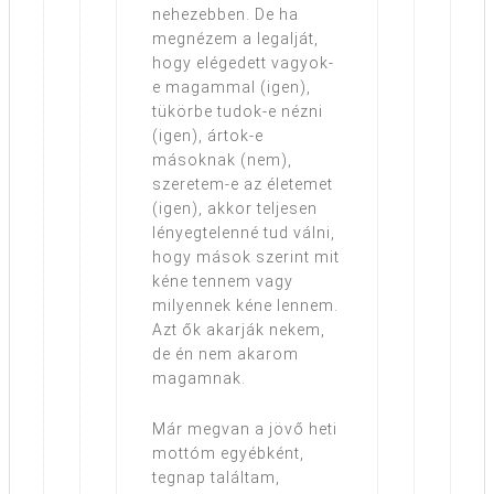
nehezebben. De ha
megnézem a legalját,
hogy elégedett vagyok-
e magammal (igen),
tükörbe tudok-e nézni
(igen), ártok-e
másoknak (nem),
szeretem-e az életemet
(igen), akkor teljesen
lényegtelenné tud válni,
hogy mások szerint mit
kéne tennem vagy
milyennek kéne lennem.
Azt ők akarják nekem,
de én nem akarom
magamnak.
Már megvan a jövő heti
mottóm egyébként,
tegnap találtam,