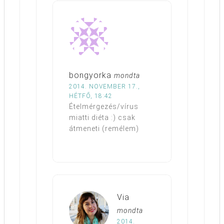
bongyorka
mondta
2014. NOVEMBER 17.,
HÉTFŐ, 18:42
Ételmérgezés/vírus
miatti diéta :) csak
átmeneti (remélem)
Via
mondta
2014.