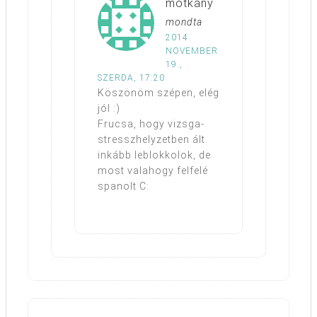
motkany
mondta
2014.
NOVEMBER
19.,
SZERDA, 17:20
Köszönöm szépen, elég
jól :)
Frucsa, hogy vizsga-
stresszhelyzetben ált.
inkább leblokkolok, de
most valahogy felfelé
spanolt C: