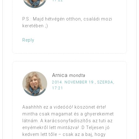
17:22
P.S.: Majd hétvégén otthon, családi mozi
keretében ;)
Reply
Arnica
mondta
2014. NOVEMBER 19., SZERDA,
17:21
Aaahhhh ez a videóóó! köszönet érte!
mintha csak magamat és a ghyerekeimet
látnám. A karácsonyfadíszítős az tuti az
enyémekről lett mintázva! :D Teljesen jó
kedvem lett tőle – csak az a baj, hogy