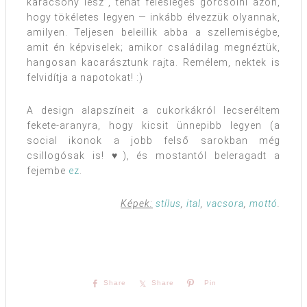
karácsony lesz”, tehát felesleges görcsölni azon,
hogy tökéletes legyen — inkább élvezzük olyannak,
amilyen. Teljesen beleillik abba a szellemiségbe,
amit én képviselek; amikor családilag megnéztük,
hangosan kacarásztunk rajta. Remélem, nektek is
felvidítja a napotokat! :)
A design alapszíneit a cukorkákról lecseréltem
fekete-aranyra, hogy kicsit ünnepibb legyen (a
social ikonok a jobb felső sarokban még
csillogósak is! ♥), és mostantól beleragadt a
fejembe
ez
.
Képek:
stílus
,
ital
,
vacsora
,
mottó
.
Share
Share
Pin