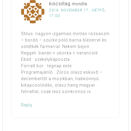
kiscsillag
mondta
2014. NOVEMBER 17., HÉTFŐ,
17:00
Stílus: nagyon izgalmas mintás rózsaszín
– bordó – szürke póló barna blézerrel és
sötétkék farmerral. Nekem bejön.
Reggeli: banán + uborka + narancslé
Ebéd : székelykáposzta
Forralt bor : tegnap este
Programajánló : Zűrös olasz esküvő –
decembertől a mozikban, habkönnyû
kikapcsolódás, olasz hang magyar
felirattal, csak lesz szinkronos is.
Reply