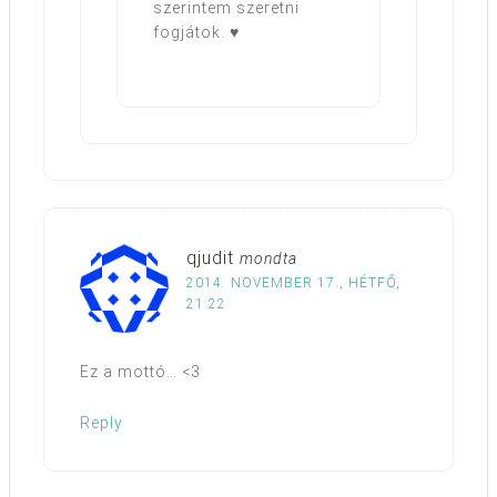
szerintem szeretni
fogjátok. ♥
qjudit
mondta
2014. NOVEMBER 17., HÉTFŐ,
21:22
Ez a mottó… <3
Reply