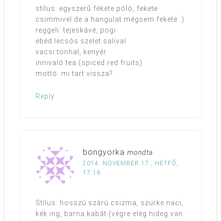
stílus: egyszerű fekete póló, fekete
csimmivel de a hangulat mégsem fekete :)
reggeli: tejeskávé, pogi
ebéd:lecsós szelet salival
vacsi:tonhal, kenyér
innivaló:tea (spiced red fruits)
mottó: mi tart vissza?
Reply
bongyorka
mondta
2014. NOVEMBER 17., HÉTFŐ,
17:16
Stílus: hosszú szárú csizma, szürke naci,
kék ing, barna kabát (végre elég hideg van