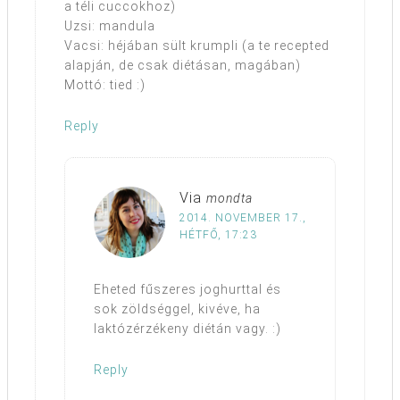
a téli cuccokhoz)
Uzsi: mandula
Vacsi: héjában sült krumpli (a te recepted
alapján, de csak diétásan, magában)
Mottó: tied :)
Reply
Via
mondta
2014. NOVEMBER 17.,
HÉTFŐ, 17:23
Eheted fűszeres joghurttal és
sok zöldséggel, kivéve, ha
laktózérzékeny diétán vagy. :)
Reply