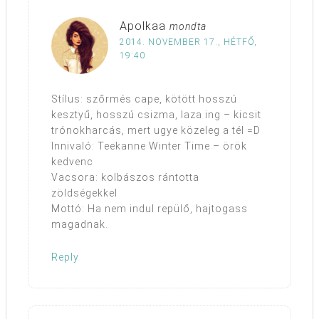
Apolkaa
mondta
2014. NOVEMBER 17., HÉTFŐ,
19:40
Stílus: szőrmés cape, kötött hosszú
kesztyű, hosszú csizma, laza ing – kicsit
trónokharcás, mert ugye közeleg a tél =D
Innivaló: Teekanne Winter Time – örök
kedvenc
Vacsora: kolbászos rántotta
zöldségekkel
Mottó: Ha nem indul repülő, hajtogass
magadnak.
Reply