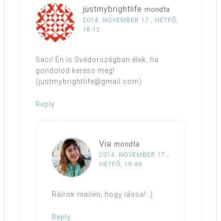
justmybrightlife
mondta
2014. NOVEMBER 17., HÉTFŐ,
18:12
Saci! Én is Svédországban élek, ha
gondolod keress meg!
(justmybrightlife@gmail.com)
Reply
Via
mondta
2014. NOVEMBER 17.,
HÉTFŐ, 19:46
Ráírok mailen, hogy lássa! :)
Reply