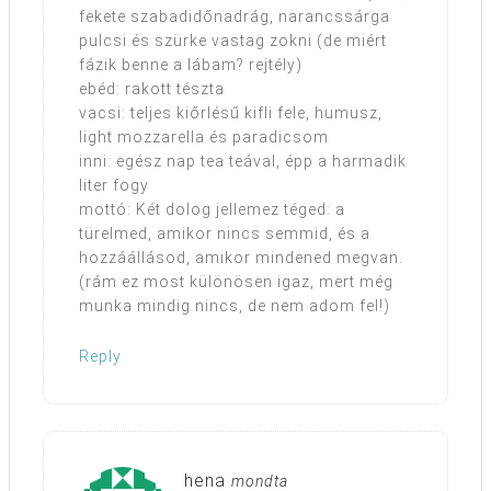
fekete szabadidőnadrág, narancssárga
pulcsi és szürke vastag zokni (de miért
fázik benne a lábam? rejtély)
ebéd: rakott tészta
vacsi: teljes kiőrlésű kifli fele, humusz,
light mozzarella és paradicsom
inni: egész nap tea teával, épp a harmadik
liter fogy
mottó: Két dolog jellemez téged: a
türelmed, amikor nincs semmid, és a
hozzáállásod, amikor mindened megvan.
(rám ez most különösen igaz, mert még
munka mindig nincs, de nem adom fel!)
Reply
hena
mondta