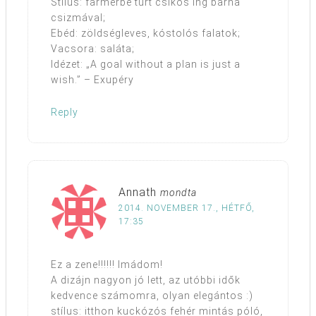
Stílus: farmerbe tűrt csíkos ing barna
csizmával;
Ebéd: zöldségleves, kóstolós falatok;
Vacsora: saláta;
Idézet: „A goal without a plan is just a
wish.” – Exupéry
Reply
Annath
mondta
2014. NOVEMBER 17., HÉTFŐ,
17:35
Ez a zene!!!!!! Imádom!
A dizájn nagyon jó lett, az utóbbi idők
kedvence számomra, olyan elegántos :)
stílus: itthon kuckózós fehér mintás póló,