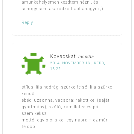
amunkahelyemen kezdtem nézni, és
sehogy sem akaródzott abbahagyni ;)
Reply
Kovacskati
mondta
2014. NOVEMBER 18., KEDD,
18:22
stílus: lila nadrág, szürke felső, lila-szürke
kendő
ebéd, uzsonna, vacsora: rakott kel (saját
gyártmány), szőlő, kamillatea és pár
szem keksz
mottó: egy pici siker egy napra – ez már
feldob