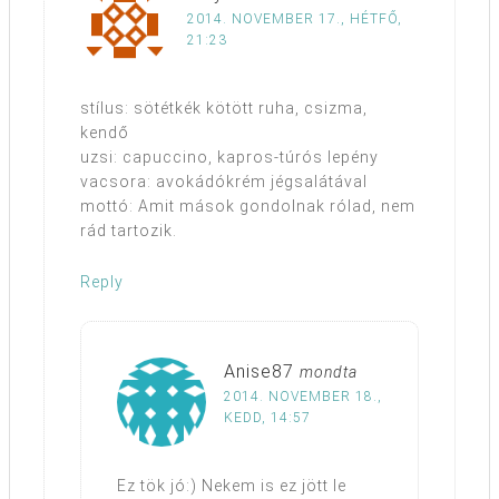
2014. NOVEMBER 17., HÉTFŐ,
21:23
stílus: sötétkék kötött ruha, csizma,
kendő
uzsi: capuccino, kapros-túrós lepény
vacsora: avokádókrém jégsalátával
mottó: Amit mások gondolnak rólad, nem
rád tartozik.
Reply
Anise87
mondta
2014. NOVEMBER 18.,
KEDD, 14:57
Ez tök jó:) Nekem is ez jött le