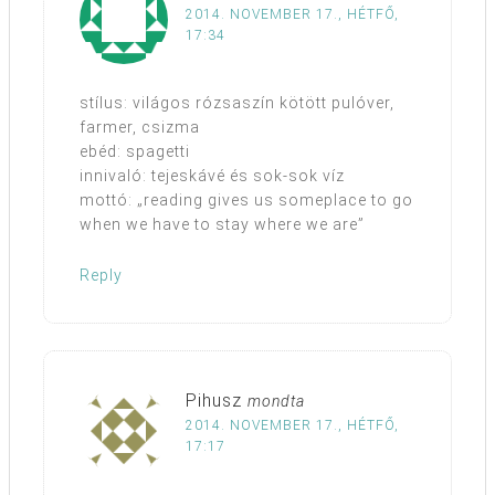
2014. NOVEMBER 17., HÉTFŐ,
17:34
stílus: világos rózsaszín kötött pulóver,
farmer, csizma
ebéd: spagetti
innivaló: tejeskávé és sok-sok víz
mottó: „reading gives us someplace to go
when we have to stay where we are”
Reply
Pihusz
mondta
2014. NOVEMBER 17., HÉTFŐ,
17:17