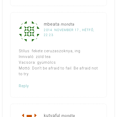
mbeata
mondta
2014. NOVEMBER 17., HÉTFŐ,
22:23
Stílus: fekete ceruzaszoknya, ing
Innivaló: zöld tea
Vacsora: gyümölcs
Mottó: Don’t be afraid to fail. Be afraid not
to try.
Reply
kutyaful
mondta