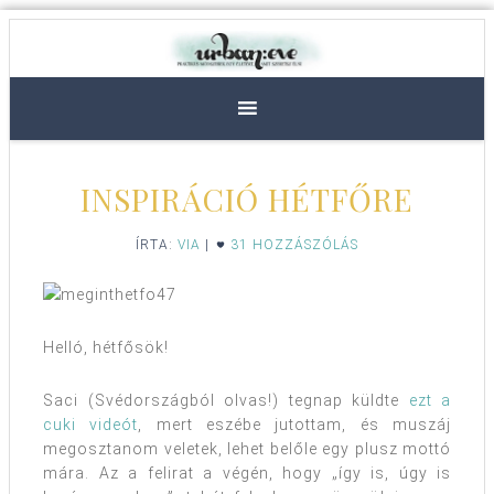
INSPIRÁCIÓ HÉTFŐRE
ÍRTA:
VIA
|
31 HOZZÁSZÓLÁS
Helló, hétfősök!
Saci (Svédországból olvas!) tegnap küldte
ezt a
cuki videót
, mert eszébe jutottam, és muszáj
megosztanom veletek, lehet belőle egy plusz mottó
mára. Az a felirat a végén, hogy „így is, úgy is