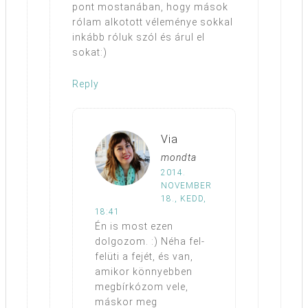
pont mostanában, hogy mások
rólam alkotott véleménye sokkal
inkább róluk szól és árul el
sokat:)
Reply
Via
mondta
2014.
NOVEMBER
18., KEDD,
18:41
Én is most ezen
dolgozom. :) Néha fel-
felüti a fejét, és van,
amikor könnyebben
megbírkózom vele,
máskor meg