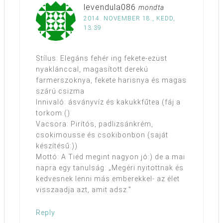
levendula086
mondta
2014. NOVEMBER 18., KEDD,
13:39
Stílus: Elegáns fehér ing fekete-ezüst
nyaklánccal, magasított derekú
farmerszoknya, fekete harisnya és magas
szárú csizma
Innivaló: ásványvíz és kakukkfűtea (fáj a
torkom:()
Vacsora: Pirítós, padlizsánkrém,
csokimousse és csokibonbon (saját
készítésű:))
Mottó: A Tiéd megint nagyon jó:) de a mai
napra egy tanulság: „Megéri nyitottnak és
kedvesnek lenni más emberekkel- az élet
visszaadja azt, amit adsz.”
Reply