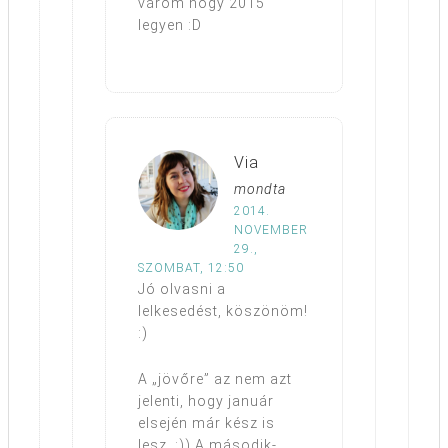
várom hogy 2015
legyen :D
Via
mondta
2014.
NOVEMBER
29.,
SZOMBAT, 12:50
Jó olvasni a
lelkesedést, köszönöm!
:)
A „jövőre” az nem azt
jelenti, hogy január
elsején már kész is
lesz. :)) A második-