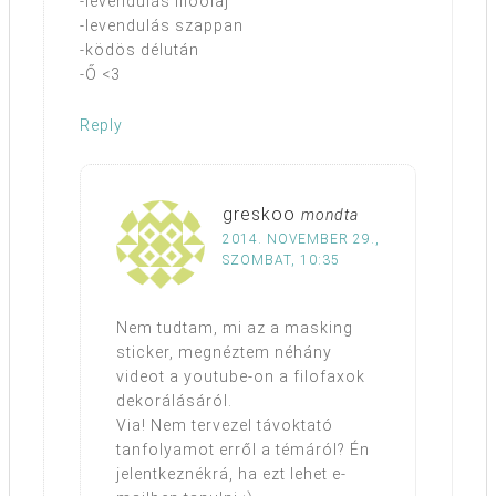
-levendulás illóolaj
-levendulás szappan
-ködös délután
-Ő <3
Reply
greskoo
mondta
2014. NOVEMBER 29.,
SZOMBAT, 10:35
Nem tudtam, mi az a masking
sticker, megnéztem néhány
videot a youtube-on a filofaxok
dekorálásáról.
Via! Nem tervezel távoktató
tanfolyamot erről a témáról? Én
jelentkeznékrá, ha ezt lehet e-