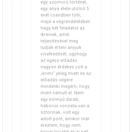
egy szomorú történet,
egy anya élete utolsó 5
évét csendben tölti,
majd a végrendeletében
hagy két feladatot az
ikreinek, amik
teljesítésével meg
tudják érteni anyjuk
viselkedését, úgyhogy
az egész előadás
nagyon érdekes volt a
„krimi” jelleg miatt és az
előadás végére
mindenki megérti, hogy
miért némult el. Nem
egy könnyű darab,
háborús vonzata van a
sztorinak, volt egy
adott pont, amikor már
éreztem, hogy nem
bírom tovább és ki kell