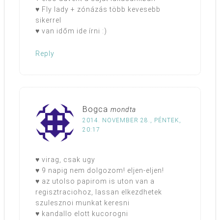
♥ Fly lady + zónázás több kevesebb
sikerrel
♥ van időm ide írni :)
Reply
Bogca
mondta
2014. NOVEMBER 28., PÉNTEK,
20:17
♥ virag, csak ugy
♥ 9 napig nem dolgozom! eljen-eljen!
♥ az utolso papirom is uton van a
regisztraciohoz, lassan elkezdhetek
szulesznoi munkat keresni
♥ kandallo elott kucorogni