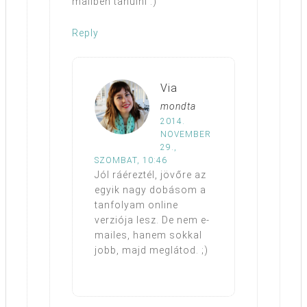
mailben tanulni :)
Reply
Via
mondta
2014.
NOVEMBER
29.,
SZOMBAT, 10:46
Jól ráéreztél, jövőre az
egyik nagy dobásom a
tanfolyam online
verziója lesz. De nem e-
mailes, hanem sokkal
jobb, majd meglátod. ;)