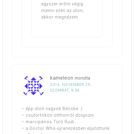
egyszer erőm végig
menni ezen az úton,
akkor megnézem.
kameleon
mondta
2014. NOVEMBER 29.,
SZOMBAT, 9:34
– épp úton vagyok Bécsbe :)
– csütörtökön otthonról dolgozni
– marcipános Túró Rudi
– a Doctor Who-újranézésben eljutottunk