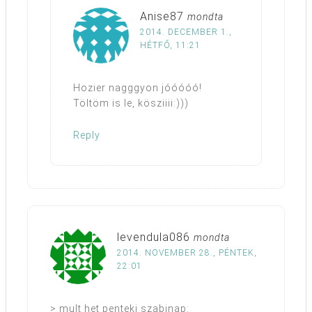
Anise87
mondta
2014. DECEMBER 1.,
HÉTFŐ, 11:21
Hozier nagggyon jóóóóó!
Töltöm is le, kösziiii:)))
Reply
levendula086
mondta
2014. NOVEMBER 28., PÉNTEK,
22:01
> mult het penteki szabinap: