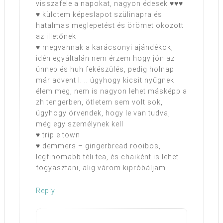
visszafele a napokat, nagyon édesek ♥♥♥
♥ küldtem képeslapot szülinapra és
hatalmas meglepetést és örömet okozott
az illetőnek
♥ megvannak a karácsonyi ajándékok,
idén egyáltalán nem érzem hogy jön az
ünnep és huh fekészülés, pedig holnap
már advent I. .. úgyhogy kicsit nyűgnek
élem meg, nem is nagyon lehet másképp a
zh tengerben, ötletem sem volt sok,
úgyhogy örvendek, hogy le van tudva,
még egy személynek kell
♥ triple town
♥ demmers – gingerbread rooibos,
legfinomabb téli tea, és chaiként is lehet
fogyasztani, alig várom kipróbáljam
Reply