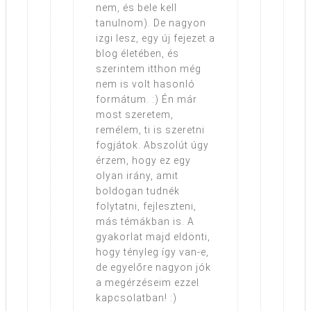
nem, és bele kell
tanulnom). De nagyon
izgi lesz, egy új fejezet a
blog életében, és
szerintem itthon még
nem is volt hasonló
formátum. :) Én már
most szeretem,
remélem, ti is szeretni
fogjátok. Abszolút úgy
érzem, hogy ez egy
olyan irány, amit
boldogan tudnék
folytatni, fejleszteni,
más témákban is. A
gyakorlat majd eldönti,
hogy tényleg így van-e,
de egyelőre nagyon jók
a megérzéseim ezzel
kapcsolatban! :)