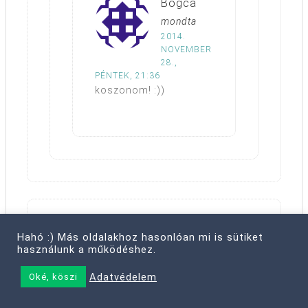
Bogca
mondta
2014.
NOVEMBER
28.,
PÉNTEK, 21:36
koszonom! :))
Zsófi
mondta
Hahó :) Más oldalakhoz hasonlóan mi is sütiket
2014. NOVEMBER 28., PÉNTEK,
használunk a működéshez.
19:48
Adatvédelem
Oké, köszi
♥ végre rávettem magam, hogy