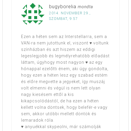
bugyborelia
mondta
2014. NOVEMBER 29.,
SZOMBAT, 9:57
Ezen a héten sem az Interstellarra, sem a
VAN-ra nem jutottunk el, viszont ♥ voltunk
színházban és azt hiszem az eddigi
legeslegjobb és legmélyrehatóbb előadást
láttam, úgyhogy most nagyon ♥ az egy
hónappal ezelőtti énem, aki úgy gondolta,
hogy ezen a héten lesz egy szabad estém
és előre megvette a jegyeket, így muszáj
volt elmenni és végül is nem lett olyan
nagy kiesésem ettől a kis
kikapcsolódástól, de ha ezen a héten
kellett volna döntsek, hogy belefér-e vagy
sem, akkor utóbbi mellett döntök és
lemaradok róla.
♥ anyuékkal skypeolni, már számolják