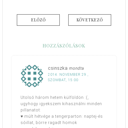
ELŐZŐ
KÖVETKEZŐ
HOZZÁSZÓLÁSOK
csinszka
mondta
2014. NOVEMBER 29.,
SZOMBAT, 15:00
Utolsó három hetem külföldön :(,
ugyhogy igyekszem kihasználni minden
pillanatot:
♥ múlt hétvége a tengerparton: naptej-és
sóillat, börre ragadt homok