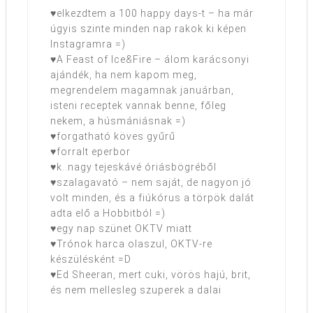
♥elkezdtem a 100 happy days-t – ha már
úgyis szinte minden nap rakok ki képen
Instagramra =)
♥A Feast of Ice&Fire – álom karácsonyi
ajándék, ha nem kapom meg,
megrendelem magamnak januárban,
isteni receptek vannak benne, főleg
nekem, a húsmániásnak =)
♥forgatható köves gyűrű
♥forralt eperbor
♥k..nagy tejeskávé óriásbögréből
♥szalagavató – nem saját, de nagyon jó
volt minden, és a fiúkórus a törpök dalát
adta elő a Hobbitból =)
♥egy nap szünet OKTV miatt
♥Trónok harca olaszul, OKTV-re
készülésként =D
♥Ed Sheeran, mert cuki, vörös hajú, brit,
és nem mellesleg szuperek a dalai