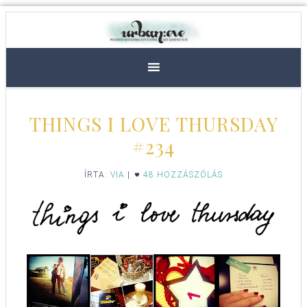
THINGS I LOVE THURSDAY
#234
ÍRTA:
VIA
|
48 HOZZÁSZÓLÁS