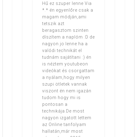
Hű ez szuper lenne Via
*.* én egyenlőre csak a
magam módján,ami
tetszik azt
beragasztom szinten
díszítem a naplóm :D de
nagyon jo lenne ha a
valódi technikát el
tudnám sajátítani :) én
is néztem youtubeon
videókat és csorgattam
a nyálam,hogy milyen
szupi ötletek vannak
viszont én nem igazán
tudom hogy mi is
pontosan a
technikája.De most
nagyon izgatott lettem
az Online tanfolyam
hallatán,már most