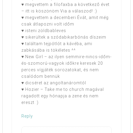
♥ megvettem a filofaxba a következő évet
– itt is köszönöm Via a válaszod! :)
♥ megvettem a decemberi Évát, amit még
csak átlapozni volt időm
♥ isteni zöldbableves
♥ sikerültek a szódabikarbónás díszeim
♥ találtam tejpótlót a kávéba, ami
zabkásába is tökéletes ^^
♥ New Girl – az ilyen semmire-nincs-időm-
és-szomorú-vagyok időkre keresek 20
perces vígjáték sorozatokat, és nem
csalódom bennük
♥ dicséret az angoltanáromtól
♥ Hozier – Take me to church magával
ragadott egy hónapja a zene és nem
ereszt :)
Reply