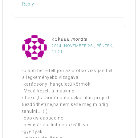
Reply
kokaaa
mondta
2014. NOVEMBER 28., PÉNTEK,
21:21
-ujabb hét eltelt,jön az utolsó vizsgás hét
a legkeményebb vizsgával
-karácsonyi hangulatú körmök
-Megérkezett a masking
sticker,határidőnaplo dekorálás projekt
kezdődhet(ne,ha nem kéne még mindig
tanulni… :( )
-csokis capuccino
-bevásárlási lista összeállítva
-gyertyák