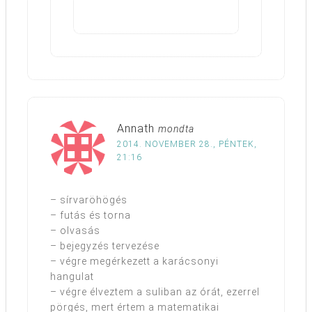
Annath
mondta
2014. NOVEMBER 28., PÉNTEK,
21:16
– sírvaröhögés
– futás és torna
– olvasás
– bejegyzés tervezése
– végre megérkezett a karácsonyi
hangulat
– végre élveztem a suliban az órát, ezerrel
pörgés, mert értem a matematikai