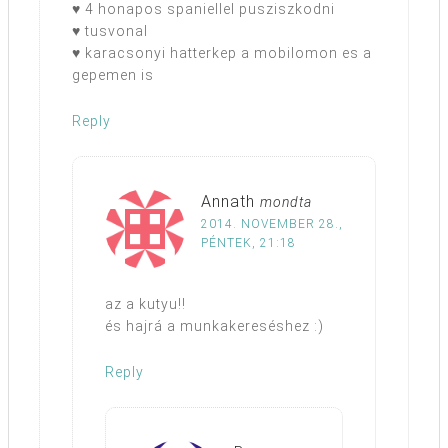
♥ 4 honapos spaniellel pusziszkodni
♥ tusvonal
♥ karacsonyi hatterkep a mobilomon es a
gepemen is
Reply
Annath
mondta
2014. NOVEMBER 28.,
PÉNTEK, 21:18
az a kutyu!!
és hajrá a munkakereséshez :)
Reply