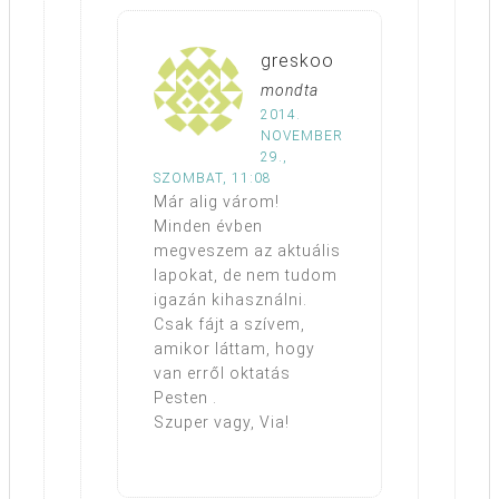
greskoo
mondta
2014.
NOVEMBER
29.,
SZOMBAT, 11:08
Már alig várom!
Minden évben
megveszem az aktuális
lapokat, de nem tudom
igazán kihasználni.
Csak fájt a szívem,
amikor láttam, hogy
van erről oktatás
Pesten .
Szuper vagy, Via!