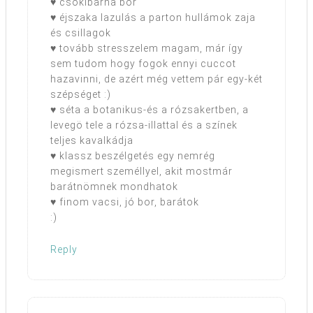
♥ csokibarna bör
♥ éjszaka lazulás a parton hullámok zaja
és csillagok
♥ tovább stresszelem magam, már így
sem tudom hogy fogok ennyi cuccot
hazavinni, de azért még vettem pár egy-két
szépséget :)
♥ séta a botanikus-és a rózsakertben, a
levegö tele a rózsa-illattal és a színek
teljes kavalkádja
♥ klassz beszélgetés egy nemrég
megismert személlyel, akit mostmár
barátnömnek mondhatok
♥ finom vacsi, jó bor, barátok
:)
Reply