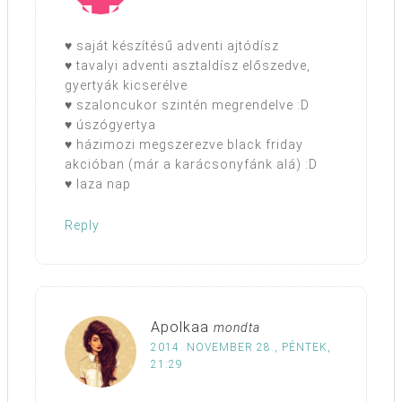
♥ saját készítésű adventi ajtódísz
♥ tavalyi adventi asztaldísz előszedve,
gyertyák kicserélve
♥ szaloncukor szintén megrendelve :D
♥ úszógyertya
♥ házimozi megszerezve black friday
akcióban (már a karácsonyfánk alá) :D
♥ laza nap
Reply
Apolkaa
mondta
2014. NOVEMBER 28., PÉNTEK,
21:29