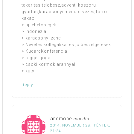
takaritas,telobesz,adventi koszoru
gyartas,karacsonyi menutervezes,forro
kakao
> uj lehetosegek
> Indonezia
> karacsonyi zene
> Nevetes kollegakkal es jo beszelgetesek
> KudarcKonferencia
> reggeli joga
> csoki kormok arannyal
> kutyi
Reply
anemone
mondta
2014. NOVEMBER 28., PÉNTEK,
21:34