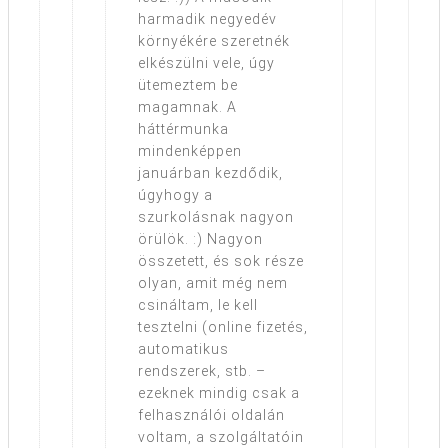
harmadik negyedév
környékére szeretnék
elkészülni vele, úgy
ütemeztem be
magamnak. A
háttérmunka
mindenképpen
januárban kezdődik,
úgyhogy a
szurkolásnak nagyon
örülök. :) Nagyon
összetett, és sok része
olyan, amit még nem
csináltam, le kell
tesztelni (online fizetés,
automatikus
rendszerek, stb. –
ezeknek mindig csak a
felhasználói oldalán
voltam, a szolgáltatóin