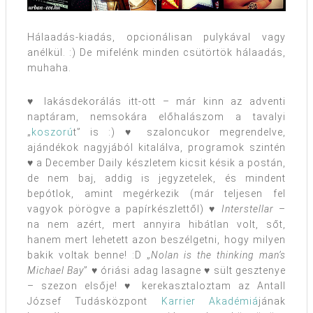
Hálaadás-kiadás, opcionálisan pulykával vagy
anélkül. :) De mifelénk minden csütörtök hálaadás,
muhaha.
♥ lakásdekorálás itt-ott – már kinn az adventi
naptáram, nemsokára előhalászom a tavalyi
„
koszorú
t” is :) ♥ szaloncukor megrendelve,
ajándékok nagyjából kitalálva, programok szintén
♥ a December Daily készletem kicsit késik a postán,
de nem baj, addig is jegyzetelek, és mindent
bepótlok, amint megérkezik (már teljesen fel
vagyok pörögve a papírkészlettől) ♥
Interstellar
–
na nem azért, mert annyira hibátlan volt, sőt,
hanem mert lehetett azon beszélgetni, hogy milyen
bakik voltak benne! :D „
Nolan is the thinking man’s
Michael Bay
” ♥ óriási adag lasagne ♥ sült gesztenye
– szezon elsője! ♥ kerekasztaloztam az Antall
József Tudásközpont
Karrier Akadémiá
jának