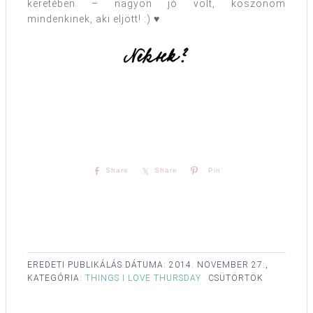
keretében – nagyon jó volt, köszönöm
mindenkinek, aki eljött! :) ♥
Share
Share
Pin
EREDETI PUBLIKÁLÁS DÁTUMA:
2014. NOVEMBER 27.,
KATEGÓRIA:
THINGS I LOVE THURSDAY
CSÜTÖRTÖK