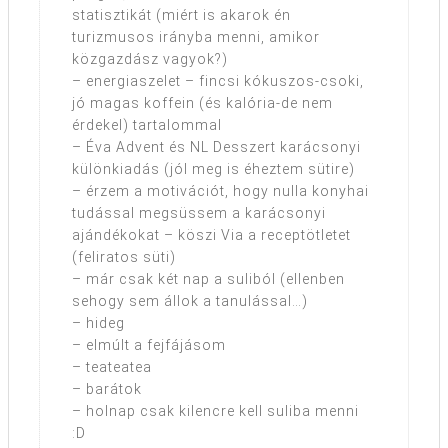
statisztikát (miért is akarok én
turizmusos irányba menni, amikor
közgazdász vagyok?)
– energiaszelet – fincsi kókuszos-csoki,
jó magas koffein (és kalória-de nem
érdekel) tartalommal
– Éva Advent és NL Desszert karácsonyi
különkiadás (jól meg is éheztem sütire)
– érzem a motivációt, hogy nulla konyhai
tudással megsüssem a karácsonyi
ajándékokat – köszi Via a receptötletet
(feliratos süti)
– már csak két nap a suliból (ellenben
sehogy sem állok a tanulással…)
– hideg
– elmúlt a fejfájásom
– teateatea
– barátok
– holnap csak kilencre kell suliba menni
:D