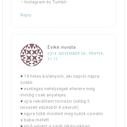
– Instagram és Tumblr
Reply
Evike
mondta
2014. NOVEMBER 28., PÉNTEK,
21:12
♥ 14 hetes kislányom, aki napról napra
szebb
♥ esetleges nehézségek ellenére még
mindig csak anyatejes
♥ újra nekiálltam tornázni (eddig 5
tervezett edzésből 4 sikerült)
♥ egyre több mindent meg tudok csinálni
a baba mellett
♥ első advent a saját lakásunkban