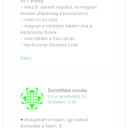
az 5.évadig
– kész B. adventi naptára, és megvan
minden alapanyag a koszorúhoz
– matt vörös rúzs
– megvan a tökéletes fekete ruha a
karácsonyi bulira
– este sétálni a Váci utcán
– karácsonyi fűszeres Lindt
Reply
Dorotthea
mondta
2014. NOVEMBER 29.,
SZOMBAT, 0:06
♥ levágattam a hajam, így sokkal
könnyebb a fejem :D