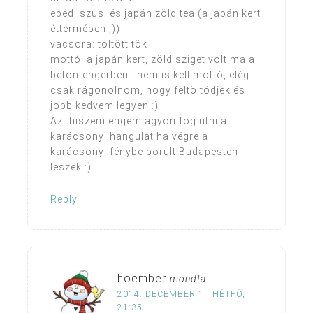
ebéd: szusi és japán zöld tea (a japán kert
éttermében ;))
vacsora: töltött tök
mottó: a japán kert, zöld sziget volt ma a
betontengerben.. nem is kell mottó, elég
csak rágonolnom, hogy feltöltödjek és
jobb kedvem legyen :)
Azt hiszem engem agyon fog ütni a
karácsonyi hangulat ha végre a
karácsonyi fénybe borult Budapesten
leszek :)
Reply
hoember
mondta
2014. DECEMBER 1., HÉTFŐ,
21:35