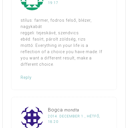
19:17
stílus: farmer, fodros felső, blézer,
nagykabát
reggeli: tejeskávé, szendvics
ebéd: fasírt, párolt zöldség, rizs
mottó: Everything in your life is a
reflection of a choice you have made. If
you want a different result, make a
different choice.
Reply
Bogca
mondta
2014. DECEMBER 1., HÉTFŐ,
18:20