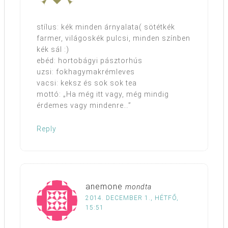
stílus: kék minden árnyalata( sötétkék
farmer, világoskék pulcsi, minden színben
kék sál :)
ebéd: hortobágyi pásztorhús
uzsi: fokhagymakrémleves
vacsi: keksz és sok sok tea
mottó: „Ha még itt vagy, még mindig
érdemes vagy mindenre…”
Reply
anemone
mondta
2014. DECEMBER 1., HÉTFŐ,
15:51