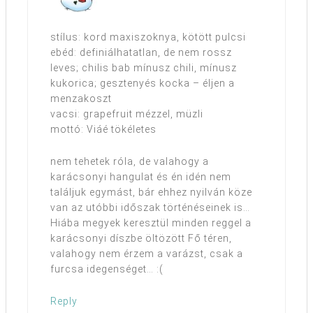
stílus: kord maxiszoknya, kötött pulcsi
ebéd: definiálhatatlan, de nem rossz
leves; chilis bab mínusz chili, mínusz
kukorica; gesztenyés kocka – éljen a
menzakoszt
vacsi: grapefruit mézzel, müzli
mottó: Viáé tökéletes
nem tehetek róla, de valahogy a
karácsonyi hangulat és én idén nem
találjuk egymást, bár ehhez nyilván köze
van az utóbbi időszak történéseinek is…
Hiába megyek keresztül minden reggel a
karácsonyi díszbe öltözött Fő téren,
valahogy nem érzem a varázst, csak a
furcsa idegenséget… :(
Reply