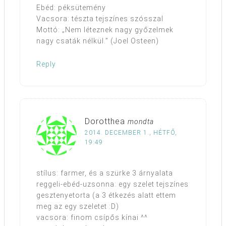
Ebéd: péksütemény
Vacsora: tészta tejszínes szósszal
Mottó: „Nem léteznek nagy győzelmek
nagy csaták nélkül.” (Joel Osteen)
Reply
Dorotthea
mondta
2014. DECEMBER 1., HÉTFŐ,
19:49
stílus: farmer, és a szürke 3 árnyalata
reggeli-ebéd-uzsonna: egy szelet tejszínes
gesztenyetorta (a 3 étkezés alatt ettem
meg az egy szeletet :D)
vacsora: finom csípős kínai ^^