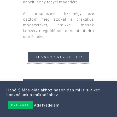
annyit, hogy tegyél magadért.
Az urban:eve-en tizennégy éve
osztom meg azokat a praktikus
módszereket, amikkel mások
konzerv-megoldásait a saját utadra
cserélheted.
RAJTA VAGY A LISTÁN?
Hahó :) Más oldalakhoz hasonlóan mi is sütiket
használunk a működéshez.
Csatlakozz a hírlevelem
harmincezres közösségéhez!
Adatvédelem
Oké, köszi
Motiváció & inspiráció
egyenesen az e-mail fiókodba! :)