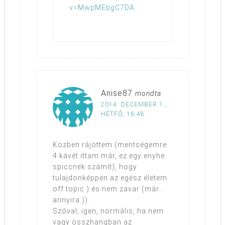
v=MwpMEbgC7DA
Anise87
mondta
2014. DECEMBER 1.,
HÉTFŐ, 16:48
Közben rájöttem (mentségemre
4 kávét ittam már, ez egy enyhe
spiccnek számít), hogy
tulajdonképpen az egész életem
off topic:) és nem zavar (már…
annyira:)).
Szóval, igen, normális, ha nem
vagy összhangban az