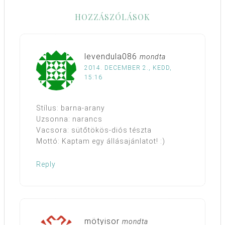
HOZZÁSZÓLÁSOK
levendula086
mondta
2014. DECEMBER 2., KEDD,
15:16
Stílus: barna-arany
Uzsonna: narancs
Vacsora: sütőtökös-diós tészta
Mottó: Kaptam egy állásajánlatot! :)
Reply
mötyisor
mondta