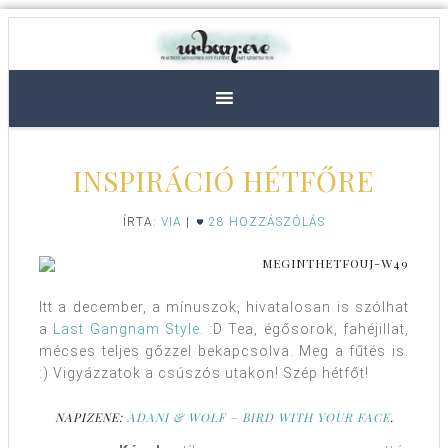
INSPIRÁCIÓ HÉTFŐRE
ÍRTA:
VIA
|
28 HOZZÁSZÓLÁS
Itt a december, a mínuszok, hivatalosan is szólhat
a
Last Gangnam Style
. :D Tea, égősorok, fahéjillat,
mécses teljes gőzzel bekapcsolva. Meg a fűtés is.
:) Vigyázzatok a csúszós utakon! Szép hétfőt!
NAPIZENE:
ADANI & WOLF – BIRD WITH YOUR FACE
.