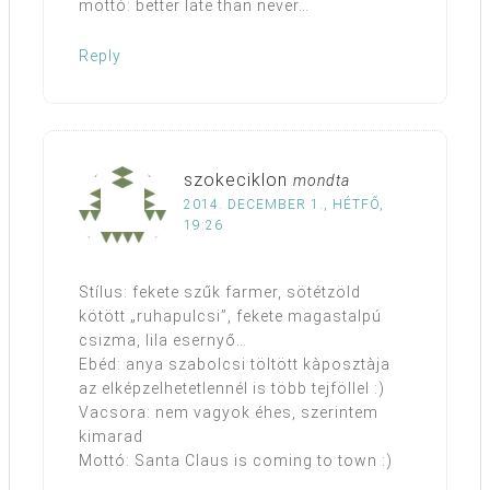
mottó: better late than never…
Reply
szokeciklon
mondta
2014. DECEMBER 1., HÉTFŐ,
19:26
Stílus: fekete szűk farmer, sötétzöld
kötött „ruhapulcsi”, fekete magastalpú
csizma, lila esernyő…
Ebéd: anya szabolcsi töltött kàposztàja
az elképzelhetetlennél is több tejföllel :)
Vacsora: nem vagyok éhes, szerintem
kimarad
Mottó: Santa Claus is coming to town :)