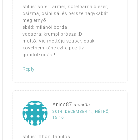
stílus: sötét farmer, sötétbarna blézer,
csizma, csini sál és persze nagykabát
meg ernyő
ebéd: milánói borda
vacsora: krumpliprósza :D
mottó: Via mottója szuper, csak
követnem kéne ezt a pozitív
gondolkodást!
Reply
Anise87
mondta
2014. DECEMBER 1., HÉTFŐ,
15:16
stílus: itthoni tanulós