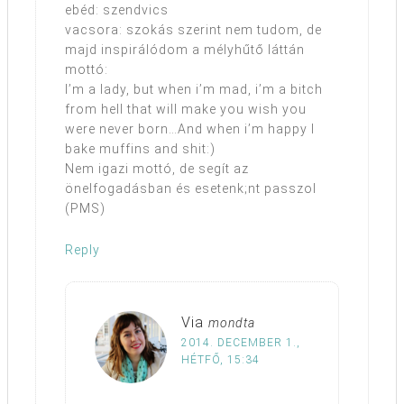
ebéd: szendvics
vacsora: szokás szerint nem tudom, de
majd inspirálódom a mélyhűtő láttán
mottó:
I’m a lady, but when i’m mad, i’m a bitch
from hell that will make you wish you
were never born…And when i’m happy I
bake muffins and shit:)
Nem igazi mottó, de segít az
önelfogadásban és esetenk;nt passzol
(PMS)
Reply
Via
mondta
2014. DECEMBER 1.,
HÉTFŐ, 15:34