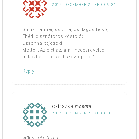
2014. DECEMBER 2., KEDD, 9:34
Stílus: farmer, csizma, csillagos felső;
Ebéd: disznótoros kóstoló;
Uzsonna: tejcsoki;
Mottó: „Az élet az, ami megesik veled,
miközben a terveid szövögeted.”
Reply
csinszka
mondta
2014. DECEMBER 2., KEDD, 0:18
stílus: kék-fekete