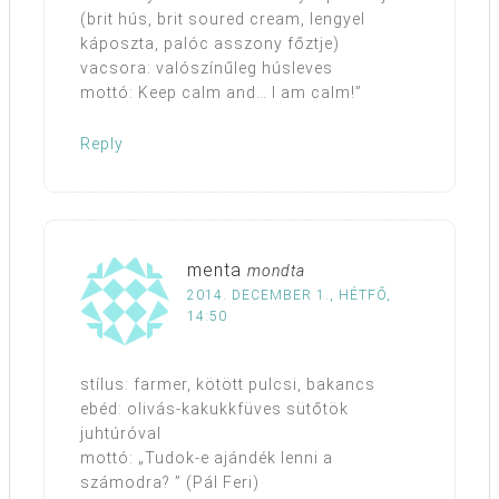
(brit hús, brit soured cream, lengyel
káposzta, palóc asszony főztje)
vacsora: valószínűleg húsleves
mottó: Keep calm and… I am calm!”
Reply
menta
mondta
2014. DECEMBER 1., HÉTFŐ,
14:50
stílus: farmer, kötött pulcsi, bakancs
ebéd: olivás-kakukkfüves sütőtök
juhtúróval
mottó: „Tudok-e ajándék lenni a
számodra? ” (Pál Feri)