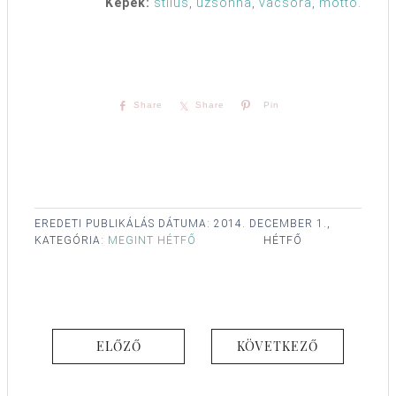
Képek:
stílus
,
uzsonna
,
vacsora
,
mottó
.
Share
Share
Pin
EREDETI PUBLIKÁLÁS DÁTUMA:
2014. DECEMBER 1.,
KATEGÓRIA:
MEGINT HÉTFŐ
HÉTFŐ
ELŐZŐ
KÖVETKEZŐ