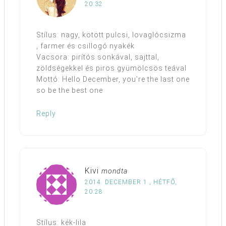
20:32
Stílus: nagy, kötött pulcsi, lovaglócsizma
, farmer és csillogó nyakék
Vacsora: pirítós sonkával, sajttal,
zöldségekkel és piros gyümölcsös teával
Mottó: Hello December, you’re the last one
so be the best one
Reply
Kivi
mondta
2014. DECEMBER 1., HÉTFŐ,
20:28
Stílus: kék-lila