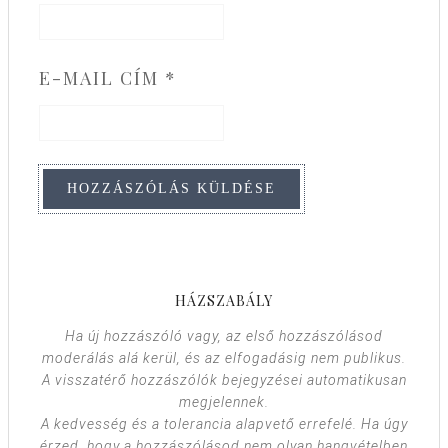
E-MAIL CÍM
*
HÁZSZABÁLY
Ha új hozzászóló vagy, az első hozzászólásod
moderálás alá kerül, és az elfogadásig nem publikus.
A visszatérő hozzászólók bejegyzései automatikusan
megjelennek.
A kedvesség és a tolerancia alapvető errefelé. Ha úgy
érzed, hogy a hozzászólásod nem olyan hangvételben