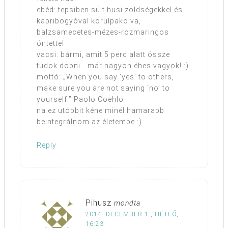
ebéd: tepsiben sült husi zöldségekkel és
kapribogyóval körülpakolva,
balzsamecetes-mézes-rozmaringos
öntettel
vacsi: bármi, amit 5 perc alatt össze
tudok dobni… már nagyon éhes vagyok! :)
mottó: „When you say ‘yes’ to others,
make sure you are not saying ‘no’ to
yourself.” Paolo Coehlo
na ez utóbbit kéne minél hamarabb
beintegrálnom az életembe :)
Reply
Pihusz
mondta
2014. DECEMBER 1., HÉTFŐ,
16:23