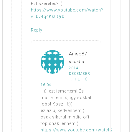
Ezt szereted? :)
https://www.youtube.com/watch?
v=bv4q4Kk0Qr0
Reply
Anise87
mondta
2014.
DECEMBER
1., HÉTFŐ,
16:04
Hú, ezt ismertem! És
már értem is, így sokkal
jobb! Kösziii!:))
ez az új kedvencem:)
csak sikerül mindig off
topicnak lennem:)
https://www.youtube.com/watch?