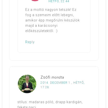
HÉTFŐ, 22:44
Ez a mottó nagyon tetszik! Ez
fog a szemeim előtt lebegni,
amikor épp megőrülni készülök
majd a karácsonyi
előkészületektől. :)
Reply
Zsófi
mondta
2014. DECEMBER 1., HÉTFŐ,
17:28
stílus: madaras póló, drapp kardigán,
fekete naci