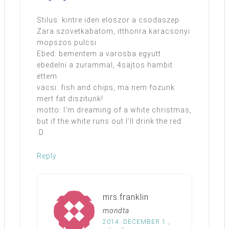
Stilus: kintre iden eloszor a csodaszep
Zara szovetkabatom, itthonra karacsonyi
mopszos pulcsi
Ebed: bementem a varosba egyutt
ebedelni a zurammal, 4sajtos hambit
ettem
vacsi: fish and chips, ma nem fozunk
mert fat diszitunk!
motto: I’m dreaming of a white christmas,
but if the white runs out I’ll drink the red.
:D
Reply
mrs.franklin
mondta
2014. DECEMBER 1.,