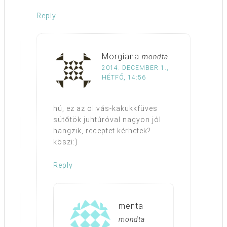
Reply
Morgiana
mondta
2014. DECEMBER 1.,
HÉTFŐ, 14:56
hú, ez az olivás-kakukkfüves
sütőtök juhtúróval nagyon jól
hangzik, receptet kérhetek?
köszi:)
Reply
menta
mondta