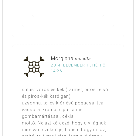
Morgiana
mondta
2014. DECEMBER 1., HÉTFŐ,
14:26
stílus: vörös és kék (farmer, piros felső
és piros-kék kardigán)
uzsonna: teljes kiőrlésű pogácsa, tea
vacsora: krumplis puffancs
gombamártással, cékla
mottó: Ne azt kérdezd, hogy a világnak
mire van szüksége, hanem hogy mi az,