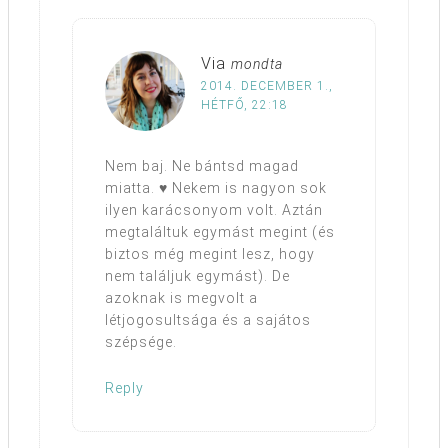
Via
mondta
2014. DECEMBER 1.,
HÉTFŐ, 22:18
Nem baj. Ne bántsd magad
miatta. ♥ Nekem is nagyon sok
ilyen karácsonyom volt. Aztán
megtaláltuk egymást megint (és
biztos még megint lesz, hogy
nem találjuk egymást). De
azoknak is megvolt a
létjogosultsága és a sajátos
szépsége.
Reply