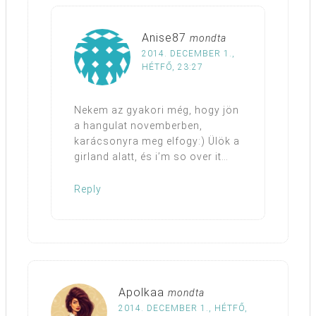
Anise87
mondta
2014. DECEMBER 1.,
HÉTFŐ, 23:27
Nekem az gyakori még, hogy jön
a hangulat novemberben,
karácsonyra meg elfogy:) Ülök a
girland alatt, és i’m so over it…
Reply
Apolkaa
mondta
2014. DECEMBER 1., HÉTFŐ,