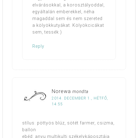
elvárásokkal, a korosztályoddal,
egyáltalán emberekkel, néha
magaddal sem és nem szereted
a kölyökkutyákat. Kölyökcicákat
sem, tessék:)
Reply
Norewa
mondta
2014. DECEMBER 1., HÉTFŐ,
14:55
stílus: pöttyös blúz, sötét farmer, csizma,
ballon
ebéd: anyu multikulti székelykáposztája