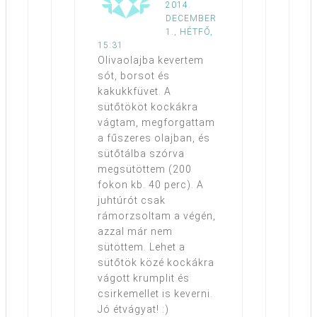
2014.
DECEMBER
1., HÉTFŐ,
15:31
Olivaolajba kevertem
sót, borsot és
kakukkfüvet. A
sütőtököt kockákra
vágtam, megforgattam
a fűszeres olajban, és
sütőtálba szórva
megsütöttem (200
fokon kb. 40 perc). A
juhtúrót csak
rámorzsoltam a végén,
azzal már nem
sütöttem. Lehet a
sütőtök közé kockákra
vágott krumplit és
csirkemellet is keverni.
Jó étvágyat! :)