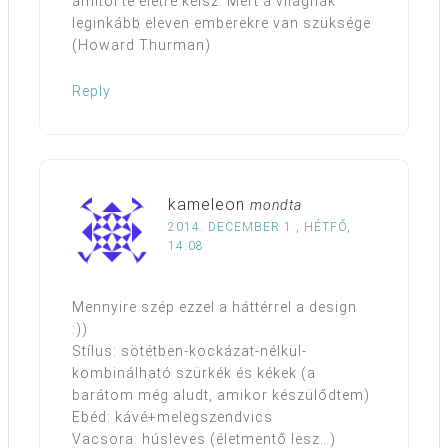
amitől te életre kelsz. Mert a világnak
leginkább eleven emberekre van szüksége
(Howard Thurman)
Reply
kameleon
mondta
2014. DECEMBER 1., HÉTFŐ,
14:08
Mennyire szép ezzel a háttérrel a design
:))
Stílus: sötétben-kockázat-nélkül-
kombinálható szürkék és kékek (a
barátom még aludt, amikor készülődtem)
Ebéd: kávé+melegszendvics
Vacsora: húsleves (életmentő lesz…)