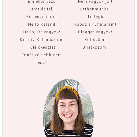
Emléktervező
Nem vagyok jól!
Vitorlát fel!
Otthonmunka-
Kertésznadrág
stratégia
Hello Kaland
Káosz a ruhatáram!
Helló, itt vagyok!
Blogger vagyok!
Kreatív Kalendárium
Költözöm!
Túlélőkészlet
Unatkozom!
Ennél zöldebb nem
lesz!