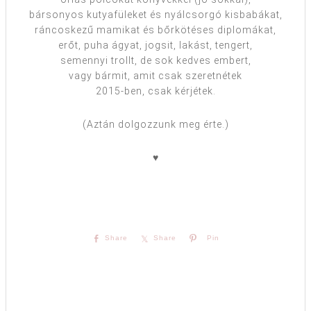
bársonyos kutyafüleket és nyálcsorgó kisbabákat,
ráncoskezű mamikat és bőrkötéses diplomákat,
erőt, puha ágyat, jogsit, lakást, tengert,
semennyi trollt, de sok kedves embert,
vagy bármit, amit csak szeretnétek
2015-ben, csak kérjétek.
(Aztán dolgozzunk meg érte.)
♥
Share
Share
Pin