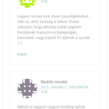
0:54
Legyen részed sok olyan beszélgetésben
idén is, ahol zsizseg a lelked. Érezd
sokszor, hogy tényleg tudtál segíteni.
Kerüljenek messzire a betegségek,
balesetek, nagy bajok! És éljenek a nyulak
=:)
Reply
Noémi
mondta
2015. JANUÁR 1., CSÜTÖRTÖK,
0:35
Neked is nagyon nagyon boldog újévet