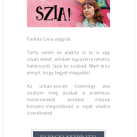
Farkas Lívia vagyok.
Tarts velem és alakíts ki te is egy
olyan életet, amiben egyszerre lehetsz
határozott, laza és szabad. Mert érsz
annyit, hogy tegyél magadért.
Az urban:eve-en tizennégy éve
osztom meg azokat a praktikus
módszereket, amikkel mások
konzerv-megoldásait a saját utadra
cserélheted.