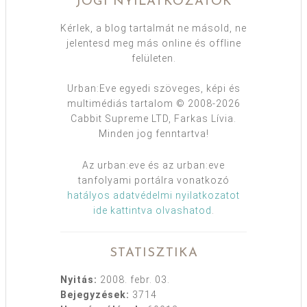
JOGI NYILATKOZATOK
Kérlek, a blog tartalmát ne másold, ne
jelentesd meg más online és offline
felületen.
Urban:Eve egyedi szöveges, képi és
multimédiás tartalom © 2008-2026
Cabbit Supreme LTD, Farkas Lívia.
Minden jog fenntartva!
Az urban:eve és az urban:eve
tanfolyami portálra vonatkozó
hatályos adatvédelmi nyilatkozatot
ide kattintva olvashatod
.
STATISZTIKA
Nyitás:
2008. febr. 03.
Bejegyzések:
3714