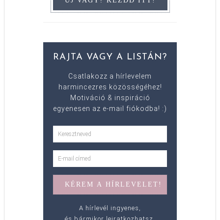
RAJTA VAGY A LISTÁN?
Csatlakozz a hírlevelem
harmincezres közösségéhez!
Motiváció & inspiráció
egyenesen az e-mail fiókodba! :)
A hírlevél ingyenes,
és bármikor leiratkozhatsz.