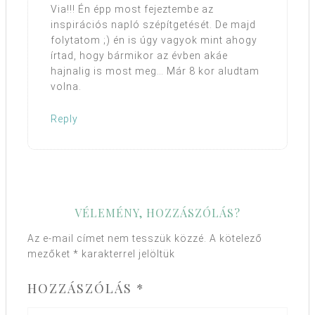
Via!!! Én épp most fejeztembe az
inspirációs napló szépítgetését. De majd
folytatom ;) én is úgy vagyok mint ahogy
írtad, hogy bármikor az évben akáe
hajnalig is most meg… Már 8 kor aludtam
volna.
Reply
VÉLEMÉNY, HOZZÁSZÓLÁS?
Az e-mail címet nem tesszük közzé.
A kötelező
mezőket
*
karakterrel jelöltük
HOZZÁSZÓLÁS
*