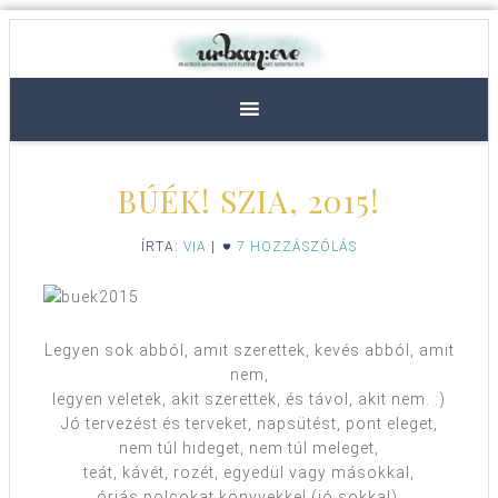
BÚÉK! SZIA, 2015!
ÍRTA:
VIA
|
7 HOZZÁSZÓLÁS
Legyen sok abból, amit szerettek, kevés abból, amit
nem,
legyen veletek, akit szerettek, és távol, akit nem. :)
Jó tervezést és terveket, napsütést, pont eleget,
nem túl hideget, nem túl meleget,
teát, kávét, rozét, egyedül vagy másokkal,
óriás polcokat könyvekkel (jó sokkal),