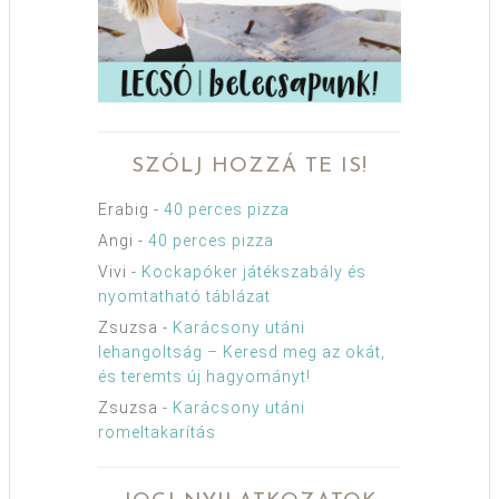
SZÓLJ HOZZÁ TE IS!
Erabig
-
40 perces pizza
Angi
-
40 perces pizza
Vivi
-
Kockapóker játékszabály és
nyomtatható táblázat
Zsuzsa
-
Karácsony utáni
lehangoltság – Keresd meg az okát,
és teremts új hagyományt!
Zsuzsa
-
Karácsony utáni
romeltakarítás