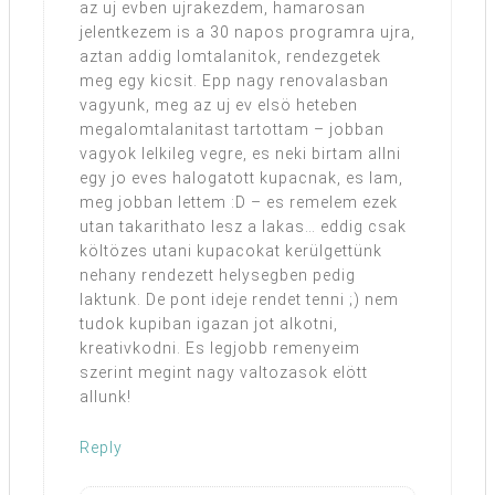
az uj evben ujrakezdem, hamarosan
jelentkezem is a 30 napos programra ujra,
aztan addig lomtalanitok, rendezgetek
meg egy kicsit. Epp nagy renovalasban
vagyunk, meg az uj ev elsö heteben
megalomtalanitast tartottam – jobban
vagyok lelkileg vegre, es neki birtam allni
egy jo eves halogatott kupacnak, es lam,
meg jobban lettem :D – es remelem ezek
utan takarithato lesz a lakas… eddig csak
költözes utani kupacokat kerülgettünk
nehany rendezett helysegben pedig
laktunk. De pont ideje rendet tenni ;) nem
tudok kupiban igazan jot alkotni,
kreativkodni. Es legjobb remenyeim
szerint megint nagy valtozasok elött
allunk!
Reply