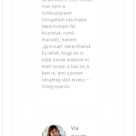
mar nem a
lomkupacaim
tologatom (es hiaba
takaritottam fel
közöttük, rumli
maradt), hanem
„gyorsan” takarithatok.
Es lehet, hogy en is
több zonat alakitok ki,
mert oriasi a haz es a
kert is, ami szinten
rengeteg idöt elvesz –
föleg nyaron.
Via