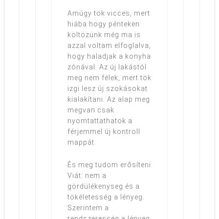
Amúgy tök vicces, mert
hiába hogy pénteken
költözünk még ma is
azzal voltam elfoglalva,
hogy haladjak a konyha
zónával. Az új lakástól
meg nem félek, mert tök
izgi lesz új szokásokat
kialakítani. Az alap meg
megvan csak
nyomtattathatok a
férjemmel új kontroll
mappát.
És meg tudom erősíteni
Viát: nem a
gördülékenyseg és a
tökéletesség a lényeg.
Szerintem a
rendszeresség a lényeg