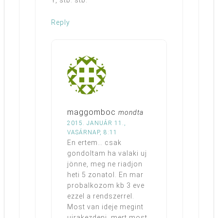
Y, stb. stb.
Reply
maggomboc
mondta
2015. JANUÁR 11.,
VASÁRNAP, 8:11
En ertem… csak
gondoltam ha valaki uj
jönne, meg ne riadjon
heti 5 zonatol. En mar
probalkozom kb 3 eve
ezzel a rendszerrel.
Most van ideje megint
ujrakezdeni, mert most