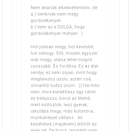
Nem akarlak elkedvetleníteni, de
a.) senkinek nem megy
gördülékenyen
b.) nem az a DOLGA, hogy
gördülékenyen menjen. :)
Hol jobban megy, hol kevésbé,
hol sehogy. Sőt, miután egyszer
már megy, utána lehet megint
rosszabb. És fordítva. Ez az élet
rendje, ez nem olyan, mint hogy
megtanulsz úszni, aztán csá,
onnantól tudsz úszni. :)) Ha más
nem, mire kialakítasz egy rutint
és belejössz, borul az életed,
mert költöztök, lesz gyerek,
iskolába megy, más különóra,
munkahelyet váltasz… és
kezdheted (majdnem) elölről az
egészet. De hurrá, legalább nem