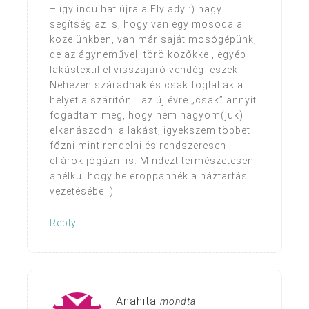
– így indulhat újra a Flylady :) nagy
segítség az is, hogy van egy mosoda a
közelünkben, van már saját mosógépünk,
de az ágyneművel, törölközőkkel, egyéb
lakástextillel visszajáró vendég leszek.
Nehezen száradnak és csak foglalják a
helyet a szárítón… az új évre „csak” annyit
fogadtam meg, hogy nem hagyom(juk)
elkanászodni a lakást, igyekszem többet
főzni mint rendelni és rendszeresen
eljárok jógázni is. Mindezt természetesen
anélkül hogy beleroppannék a háztartás
vezetésébe :)
Reply
Anahita
mondta