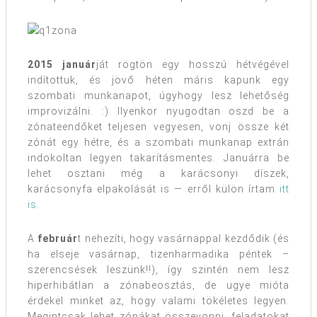
2015 január
ját rögtön egy hosszú hétvégével
indítottuk, és jövő héten máris kapunk egy
szombati munkanapot, úgyhogy lesz lehetőség
improvizálni. :) Ilyenkor nyugodtan oszd be a
zónateendőket teljesen vegyesen, vonj össze két
zónát egy hétre, és a szombati munkanap extrán
indokoltan legyen takarításmentes. Januárra be
lehet osztani még a karácsonyi díszek,
karácsonyfa elpakolását is — erről külön írtam
itt
is
.
A
február
t nehezíti, hogy vasárnappal kezdődik (és
ha elseje vasárnap, tizenharmadika péntek –
szerencsések leszünk!!), így szintén nem lesz
hiperhibátlan a zónabeosztás, de ugye mióta
érdekel minket az, hogy valami tökéletes legyen.
Megintcsak lehet zónákat összevonni, feladatokat