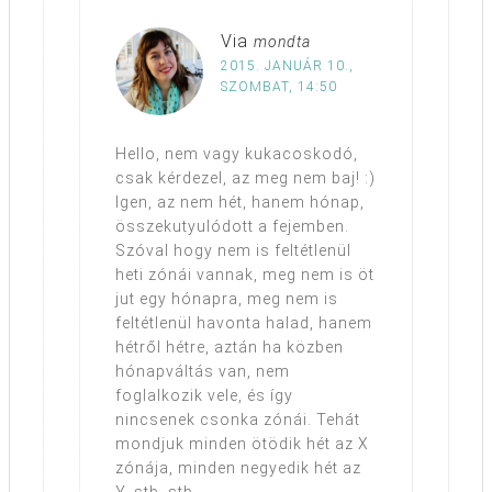
Via
mondta
2015. JANUÁR 10.,
SZOMBAT, 14:50
Hello, nem vagy kukacoskodó,
csak kérdezel, az meg nem baj! :)
Igen, az nem hét, hanem hónap,
összekutyulódott a fejemben.
Szóval hogy nem is feltétlenül
heti zónái vannak, meg nem is öt
jut egy hónapra, meg nem is
feltétlenül havonta halad, hanem
hétről hétre, aztán ha közben
hónapváltás van, nem
foglalkozik vele, és így
nincsenek csonka zónái. Tehát
mondjuk minden ötödik hét az X
zónája, minden negyedik hét az