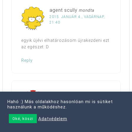
agent scully
mondta
2015. JANUÁR 4., VASÁRNAP,
21:40
egyik újévi elhatározásom újrakezdeni ezt
az egészet :D
Reply
luxusrozi
mondta
2015. JANUÁR 4., VASÁRNAP,
Hahó :) Más oldalakhoz hasonlóan mi is sütiket
20:38
használunk a működéshez.
Adatvédelem
Oké, köszi
Ez nagyon klassz, újfent! Várom a januári
zónázást, szeretem ahogy rend lesz