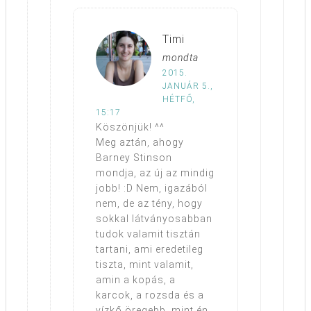
Timi
mondta
2015.
JANUÁR 5.,
HÉTFŐ,
15:17
Köszönjük! ^^
Meg aztán, ahogy
Barney Stinson
mondja, az új az mindig
jobb! :D Nem, igazából
nem, de az tény, hogy
sokkal látványosabban
tudok valamit tisztán
tartani, ami eredetileg
tiszta, mint valamit,
amin a kopás, a
karcok, a rozsda és a
vízkő öregebb, mint én