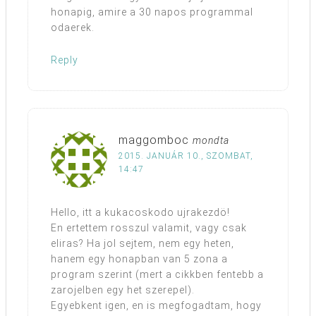
honapig, amire a 30 napos programmal
odaerek.
Reply
maggomboc
mondta
2015. JANUÁR 10., SZOMBAT,
14:47
Hello, itt a kukacoskodo ujrakezdö!
En ertettem rosszul valamit, vagy csak
eliras? Ha jol sejtem, nem egy heten,
hanem egy honapban van 5 zona a
program szerint (mert a cikkben fentebb a
zarojelben egy het szerepel).
Egyebkent igen, en is megfogadtam, hogy