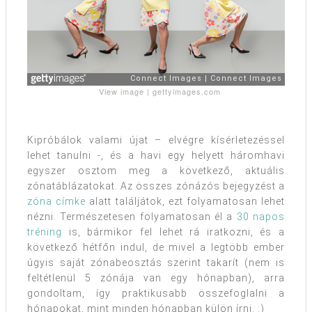
View image
|
gettyimages.com
Kipróbálok valami újat – elvégre kísérletezéssel
lehet tanulni -, és a havi egy helyett háromhavi
egyszer osztom meg a következő, aktuális
zónatáblázatokat. Az összes zónázós bejegyzést a
zóna címke
alatt találjátok, ezt folyamatosan lehet
nézni. Természetesen folyamatosan él a
30 napos
tréning
is, bármikor fel lehet rá iratkozni, és a
következő hétfőn indul, de mivel a legtöbb ember
úgyis saját zónabeosztás szerint takarít (nem is
feltétlenül 5 zónája van egy hónapban), arra
gondoltam, így praktikusabb összefoglalni a
hónapokat, mint minden hónapban külön írni. :)