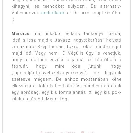
kihagyni, és teendőket súlyozni. És alternatív-
Valentinozni
randiötletek
kel. De arról majd később.
:)
Március
már inkább pedáns tankönyvi példa,
ideális lesz majd a „tavaszi nagytakarítás” helyetti
zónázásra. Szép lassan, fokról fokra mindenre jut
majd idő. Vagy nem. :D Végülis úgy is vehetjük,
hogy a március edzése a január és főpróbája a
február, hogy mire oda jutunk, hogy
„jajmindjárthúsvétszétvagyokesve”, ne legyünk
szétesve mégsem. De ahhoz mostanában kéne
elkezdeni a dolgokat – listaírás, minden nap csak
egy apróság, egy kis lomtalanítás itt, egy kis pók-
kilakoltatás ott. Menni fog.
Share
Share
Pin