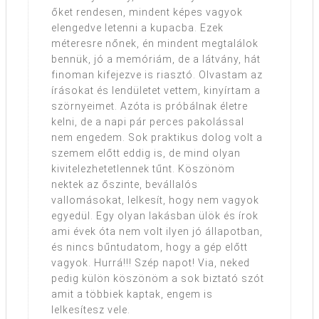
őket rendesen, mindent képes vagyok
elengedve letenni a kupacba. Ezek
méteresre nőnek, én mindent megtalálok
bennük, jó a memóriám, de a látvány, hát
finoman kifejezve is riasztó. Olvastam az
írásokat és lendületet vettem, kinyírtam a
szörnyeimet. Azóta is próbálnak életre
kelni, de a napi pár perces pakolással
nem engedem. Sok praktikus dolog volt a
szemem előtt eddig is, de mind olyan
kivitelezhetetlennek tűnt. Köszönöm
nektek az őszinte, bevállalós
vallomásokat, lelkesít, hogy nem vagyok
egyedül. Egy olyan lakásban ülök és írok
ami évek óta nem volt ilyen jó állapotban,
és nincs bűntudatom, hogy a gép előtt
vagyok. Hurrá!!! Szép napot! Via, neked
pedig külön köszönöm a sok biztató szót
amit a többiek kaptak, engem is
lelkesítesz vele.