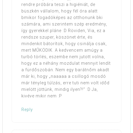
rendre próbára teszi a higiéniát, de
büszkén vállalom, hogy fél óra alatt
bmikor fogadóképes az otthonunk bki
számára, ami szerintem szép eredmény,
így gyerekkel pláne :D Röviden, Via, ez a
rendsze szuper, köszönet érte, és
mindenkit bátorítok, hogy csinálja csak,
mert MŰKÖDIK. A kedvencem amúgy a
turbó törlés, eszembe nem jutott volna,
hogy ez a néhány mozdulat mennyit lendít
a fürdőszobán. Nem egy barátnőm akadt
már ki, hogy „naaaaa a csillogó mosdó
már tényleg túlzás, erre tuti nem volt időd
mielött jöttünk, mindig ilyen?!” :D Ja,
kivéve mikir nem :P
Reply