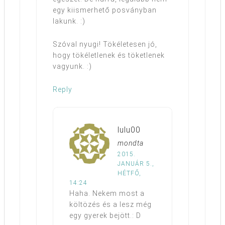
egy kiismerhető posványban
lakunk. :)
Szóval nyugi! Tökéletesen jó,
hogy tökéletlenek és töketlenek
vagyunk. :)
Reply
lulu00
mondta
2015.
JANUÁR 5.,
HÉTFŐ,
14:24
Haha. Nekem most a
költözés és a lesz még
egy gyerek bejött.: D