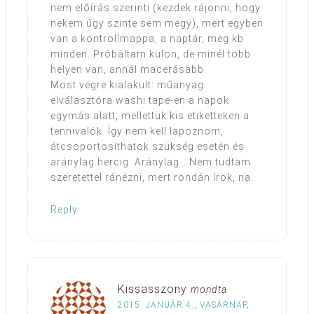
nem előírás szerinti (kezdek rájönni, hogy
nekem úgy szinte sem megy), mert egyben
van a kontrollmappa, a naptár, meg kb
minden. Próbáltam külön, de minél több
helyen van, annál macerásabb.
Most végre kialakult: műanyag
elválasztóra washi tape-en a napok
egymás alatt, mellettük kis etiketteken a
tennivalók. Így nem kell lapoznom,
átcsoportosíthatok szükség esetén és
aránylag hercig. Aránylag… Nem tudtam
szeretettel ránézni, mert rondán írok, na.
Reply
Kissasszony
mondta
2015. JANUÁR 4., VASÁRNAP,