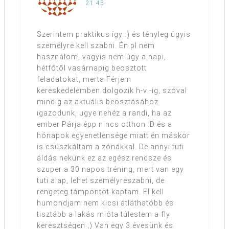
21:45
Szerintem praktikus így :) és tényleg úgyis
személyre kell szabni. Én pl nem
használom, vagyis nem úgy a napi,
hétfőtől vasárnapig beosztott
feladatokat, merta Férjem
kereskedelemben dolgozik h-v -ig, szóval
mindig az aktuális beosztásához
igazodunk, ugye nehéz a randi, ha az
ember Párja épp nincs otthon :D és a
hónapok egyenetlensége miatt én máskor
is csúszkáltam a zónákkal. De annyi tuti
áldás nekünk ez az egész rendsze és
szuper a 30 napos tréning, mert van egy
tuti alap, lehet személyreszabni, de
rengeteg támpontot kaptam. El kell
humondjam nem kicsi átláthatóbb és
tisztább a lakás mióta túlestem a fly
keresztségen ;) Van egy 3 évesünk és