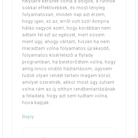
helyükre kerültek volna a dolgok, a rutinok
sokkal effektívebbek, és most tényleg
folyamatosan, minden nap azt érzem,
hogy igen, ez az, erről volt szó! Annyira
hálás vagyok azért, hogy korábban nem
adtam fel ezt az egészet, mert sosem
ment úgy, ahogy vártam, hiszen ha nem
maradtam volna folyamatos újrakezdő,
folyamatos kísérletező a flylady
programban, ha beletörődtem volna, hogy
amíg nincs önálló háztartásom, úgysem
tudok olyan rendet tartani magam körül,
amilyet szeretnék, akkor most úgy zuhant
volna rám az új otthon rendbentartásának
a feladata, hogy azt sem tudtam volna,
hova kapjak…
Reply