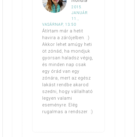
mondta
2015.
JANUÁR
11.,
VASÁRNAP, 13:50
Átírtam már a hetit
havira a zárójelben. :)
Akkor lehet amúgy heti
öt zónád, ha mondjuk
gyorsan haladsz végig,
és minden nap csak
egy órád van egy
zónára, mert az egész
lakást rendbe akarod
szedni, hogy vállalható
legyen valami
eseményre. Elég
rugalmas a rendszer. :)