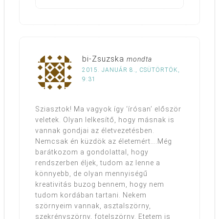
bi-Zsuzska
mondta
2015. JANUÁR 8., CSÜTÖRTÖK,
9:31
Sziasztok! Ma vagyok így ‘írósan’ először
veletek. Olyan lelkesítő, hogy másnak is
vannak gondjai az életvezetésben.
Nemcsak én küzdök az életemért….Még
barátkozom a gondolattal, hogy
rendszerben éljek, tudom az lenne a
könnyebb, de olyan mennyiségű
kreativitás buzog bennem, hogy nem
tudom kordában tartani. Nekem
szörnyeim vannak, asztalszörny,
szekrényszörny, fotelszörny. Etetem is