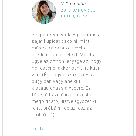
Via
mondta
2015. JANUÁR 5.,
HÉTFŐ, 12:52
Szuperek vagytok! Egész más a
saját kupidat pakolni, mint
mások káosza közepette
küzdeni az elemekkel. Meg hát
ugye az otthon lényege az, hogy
ne feszengj akkor sem, ha kupi
van. (És hogy éjszaka egy szál
bugyiban vagy anélkül
kiszáguldhass a vécére. Ez
főbérlő házinénivel kevésbé
megoldható, illetve egyszer ki
lehet próbálni, de az lesz az
utolsó. :D)
Reply