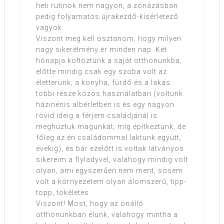
heti rutinok nem nagyon, a zónázásban
pedig folyamatos újrakezdő-kísérletező
vagyok.
Viszont meg kell osztanom, hogy milyen
nagy sikerélmény ér minden nap. Két
hónapja költöztünk a saját otthonunkba,
előtte mindig csak egy szoba volt az
életterünk, a konyha, fürdő és a lakás
többi része közös használatban (voltunk
házinénis albérletben is és egy nagyon
rövid ideig a férjem családjánál is
meghúztuk magunkat, míg építkeztünk, de
főleg az én családommal laktunk együtt,
évekig), és bár ezelőtt is voltak látványos
sikereim a flyladyvel, valahogy mindig volt
olyan, ami egyszerűen nem ment, sosem
volt a környezetem olyan álomszerű, tipp-
topp, tökéletes.
Viszont! Most, hogy az önálló
otthonunkban élünk, valahogy mintha a