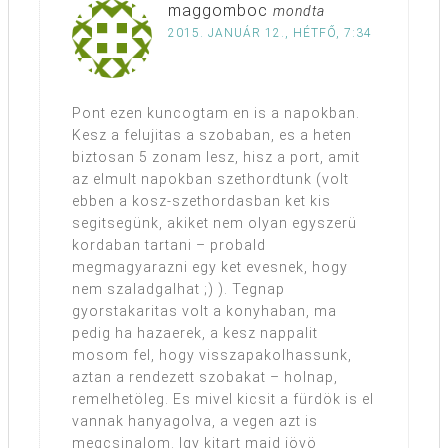
maggomboc
mondta
2015. JANUÁR 12., HÉTFŐ, 7:34
Pont ezen kuncogtam en is a napokban.
Kesz a felujitas a szobaban, es a heten
biztosan 5 zonam lesz, hisz a port, amit
az elmult napokban szethordtunk (volt
ebben a kosz-szethordasban ket kis
segitsegünk, akiket nem olyan egyszerü
kordaban tartani – probald
megmagyarazni egy ket evesnek, hogy
nem szaladgalhat ;) ). Tegnap
gyorstakaritas volt a konyhaban, ma
pedig ha hazaerek, a kesz nappalit
mosom fel, hogy visszapakolhassunk,
aztan a rendezett szobakat – holnap,
remelhetöleg. Es mivel kicsit a fürdök is el
vannak hanyagolva, a vegen azt is
megcsinalom. Igy kitart majd jövö