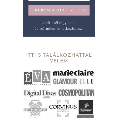
A hírlevél ingyenes,
és bármikor leiratkozhatsz.
ITT IS TALÁLKOZHATTÁL
VELEM