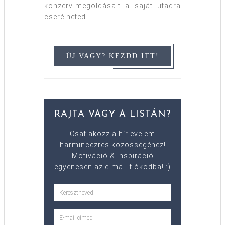
konzerv-megoldásait a saját utadra
cserélheted.
RAJTA VAGY A LISTÁN?
Csatlakozz a hírlevelem
harmincezres közösségéhez!
Motiváció & inspiráció
egyenesen az e-mail fiókodba! :)