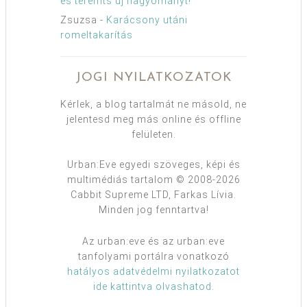
és teremts új hagyományt!
Zsuzsa
-
Karácsony utáni
romeltakarítás
JOGI NYILATKOZATOK
Kérlek, a blog tartalmát ne másold, ne
jelentesd meg más online és offline
felületen.
Urban:Eve egyedi szöveges, képi és
multimédiás tartalom © 2008-2026
Cabbit Supreme LTD, Farkas Lívia.
Minden jog fenntartva!
Az urban:eve és az urban:eve
tanfolyami portálra vonatkozó
hatályos adatvédelmi nyilatkozatot
ide kattintva olvashatod
.