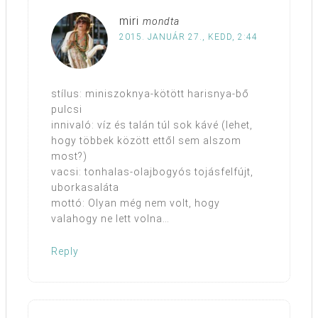
miri
mondta
2015. JANUÁR 27., KEDD, 2:44
stílus: miniszoknya-kötött harisnya-bő
pulcsi
innivaló: víz és talán túl sok kávé (lehet,
hogy többek között ettől sem alszom
most?)
vacsi: tonhalas-olajbogyós tojásfelfújt,
uborkasaláta
mottó: Olyan még nem volt, hogy
valahogy ne lett volna…
Reply