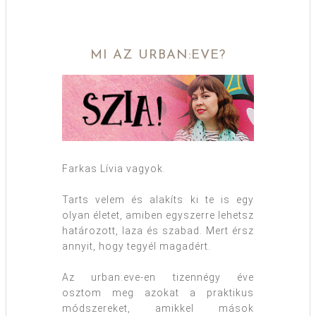
MI AZ URBAN:EVE?
Farkas Lívia vagyok.
Tarts velem és alakíts ki te is egy
olyan életet, amiben egyszerre lehetsz
határozott, laza és szabad. Mert érsz
annyit, hogy tegyél magadért.
Az urban:eve-en tizennégy éve
osztom meg azokat a praktikus
módszereket, amikkel mások