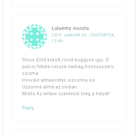
Luluemy
mondta
2015. JANUÁR 29., CSÜTÖRTÖK,
13:46
Stilus:Zold kotott,rovid-buggyos ujju :D
pulcsi,fekete ceruza nadrag,hosszuszaru
csizma
Innivalo:almaecetes viz+sima viz
Uzsonna:alma az oviban
Motto:Az ember szentesiti meg a helyet!
Reply