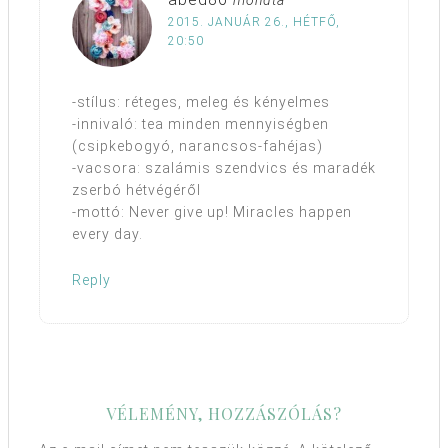
mondta
2015. JANUÁR 26., HÉTFŐ,
20:50
-stílus: réteges, meleg és kényelmes
-innivaló: tea minden mennyiségben
(csipkebogyó, narancsos-fahéjas)
-vacsora: szalámis szendvics és maradék
zserbó hétvégéről
-mottó: Never give up! Miracles happen
every day.
Reply
VÉLEMÉNY, HOZZÁSZÓLÁS?