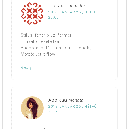
mötyisor
mondta
2015. JANUÁR 26., HÉTFŐ,
22:05
Stílus: fehér blúz, farmer;
Innivaló: fekete tea;
Vacsora: saláta, as usual + csoki;
Mottó: Let it flow.
Reply
Apolkaa
mondta
2015. JANUÁR 26., HÉTFŐ,
21:19