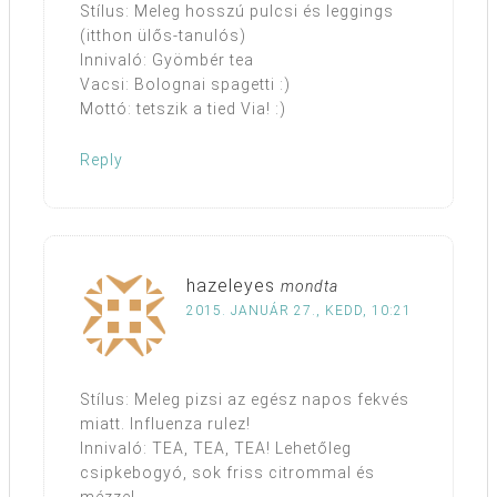
Stílus: Meleg hosszú pulcsi és leggings
(itthon ülős-tanulós)
Innivaló: Gyömbér tea
Vacsi: Bolognai spagetti :)
Mottó: tetszik a tied Via! :)
Reply
hazeleyes
mondta
2015. JANUÁR 27., KEDD, 10:21
Stílus: Meleg pizsi az egész napos fekvés
miatt. Influenza rulez!
Innivaló: TEA, TEA, TEA! Lehetőleg
csipkebogyó, sok friss citrommal és