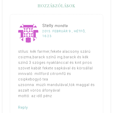
HOZZÁSZÓLÁSOK
Stelly
mondta
2015. FEBRUÁR 9., HÉTFŐ,
16:23
stílus: kék farmer,fekete alacsony szárú
csizma,barack színű ing,barack és kék
színű 3 szöges nyaklánccal és kint piros
szövet kabát fekete sapkával és körsállal
innivaló: millford citromfű és
csipkebogyó tea
uzsonna: müzli mandulával,tök maggal és
aszalt vörös áfonyával
mottó: az idő pénz
Reply