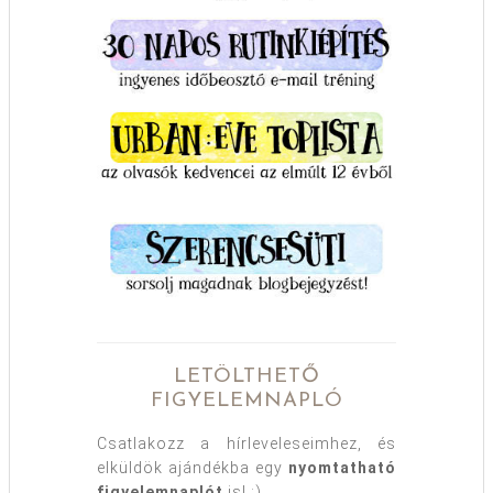
LETÖLTHETŐ
FIGYELEMNAPLÓ
Csatlakozz a hírleveleseimhez, és
elküldök ajándékba egy
nyomtatható
figyelemnaplót
is! :)