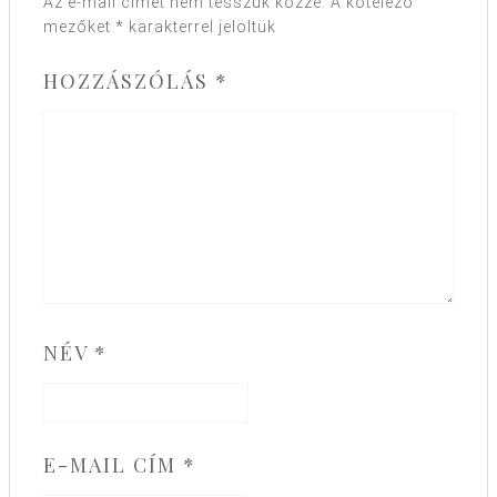
Az e-mail címet nem tesszük közzé.
A kötelező
mezőket
*
karakterrel jelöltük
HOZZÁSZÓLÁS
*
NÉV
*
E-MAIL CÍM
*