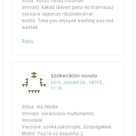
stílus: kötött ruhás-csizmás
innivaló: kakaó (kevert perui és tiramisus)
vacsora: tejberizs ribizlilekvárral
mottó: Time you enjoyed wasting was not
wasted.
Reply
szokeciklon
mondta
2015. JANUÁR 26., HÉTFŐ,
21:18
Stílus: lila-fekete
Innivaló: narancsos multivitamin,
limonádé
Vacsora: sonka,tükörtojás, zöldségekkel
Mottó: You’re so beautiful ;)