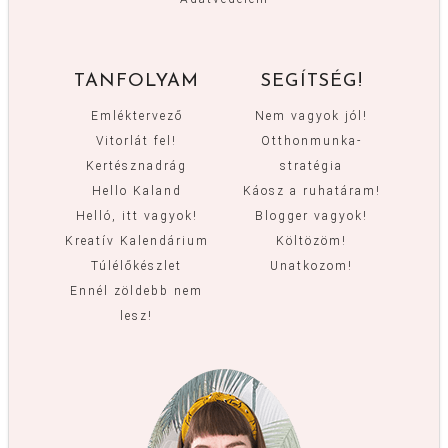
TANFOLYAM
SEGÍTSÉG!
Emléktervező
Nem vagyok jól!
Vitorlát fel!
Otthonmunka-
Kertésznadrág
stratégia
Hello Kaland
Káosz a ruhatáram!
Helló, itt vagyok!
Blogger vagyok!
Kreatív Kalendárium
Költözöm!
Túlélőkészlet
Unatkozom!
Ennél zöldebb nem
lesz!