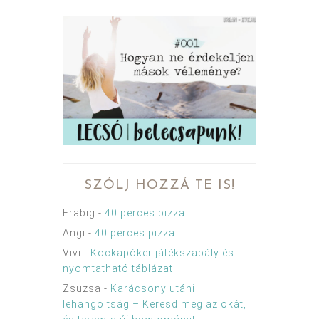
SZÓLJ HOZZÁ TE IS!
Erabig
-
40 perces pizza
Angi
-
40 perces pizza
Vivi
-
Kockapóker játékszabály és
nyomtatható táblázat
Zsuzsa
-
Karácsony utáni
lehangoltság – Keresd meg az okát,