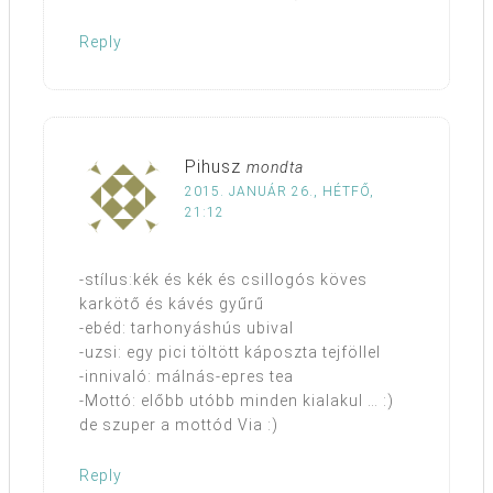
Reply
Pihusz
mondta
2015. JANUÁR 26., HÉTFŐ,
21:12
-stílus:kék és kék és csillogós köves
karkötő és kávés gyűrű
-ebéd: tarhonyáshús ubival
-uzsi: egy pici töltött káposzta tejföllel
-innivaló: málnás-epres tea
-Mottó: előbb utóbb minden kialakul … :)
de szuper a mottód Via :)
Reply