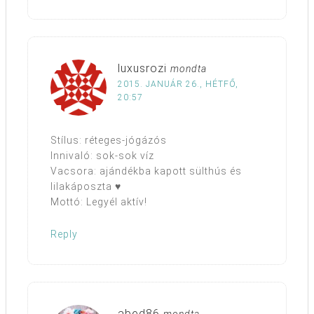
luxusrozi
mondta
2015. JANUÁR 26., HÉTFŐ,
20:57
Stílus: réteges-jógázós
Innivaló: sok-sok víz
Vacsora: ajándékba kapott sülthús és
lilakáposzta ♥
Mottó: Legyél aktív!
Reply
abed86