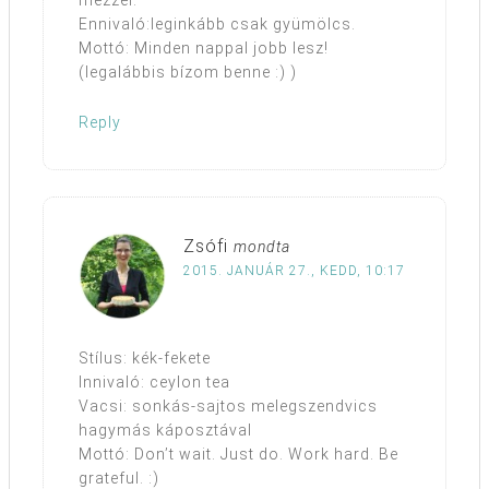
mézzel.
Ennivaló:leginkább csak gyümölcs.
Mottó: Minden nappal jobb lesz!
(legalábbis bízom benne :) )
Reply
Zsófi
mondta
2015. JANUÁR 27., KEDD, 10:17
Stílus: kék-fekete
Innivaló: ceylon tea
Vacsi: sonkás-sajtos melegszendvics
hagymás káposztával
Mottó: Don’t wait. Just do. Work hard. Be
grateful. :)