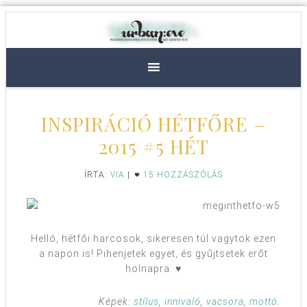
INSPIRÁCIÓ HÉTFŐRE –
2015 #5 HÉT
ÍRTA:
VIA
|
15 HOZZÁSZÓLÁS
Helló, hétfői harcosok, sikeresen túl vagytok ezen
a napon is! Pihenjetek egyet, és gyűjtsetek erőt
holnapra. ♥
Képek:
stílus
,
innivaló
,
vacsora
,
mottó
.