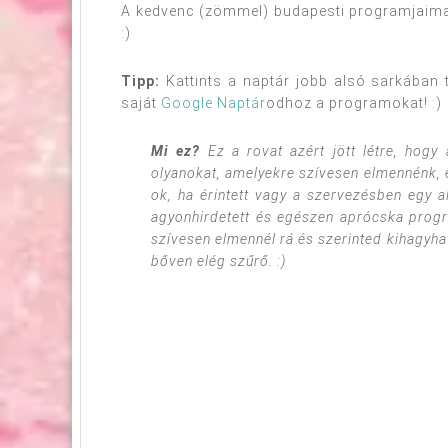
A kedvenc (zömmel) budapesti programjaimat
:)
Tipp:
Kattints a naptár jobb alsó sarkában 
saját
Google Naptár
odhoz a programokat! :)
Mi ez?
Ez a rovat azért jött létre, hog
olyanokat, amelyekre szívesen elmennénk, 
ok, ha érintett vagy a szervezésben egy a
agyonhirdetett és egészen aprócska progra
szívesen elmennél rá és szerinted kihagyha
bőven elég szűrő. :)