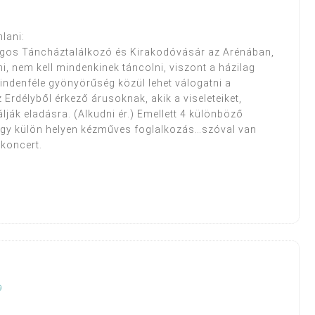
lani:
ágos Táncháztalálkozó és Kirakodóvásár az Arénában,
i, nem kell mindenkinek táncolni, viszont a házilag
ndenféle gyönyörűség közül lehet válogatni a
Erdélyből érkező árusoknak, akik a viseleteiket,
lják eladásra. (Alkudni ér.) Emellett 4 különböző
egy külön helyen kézműves foglalkozás…szóval van
 koncert.
9