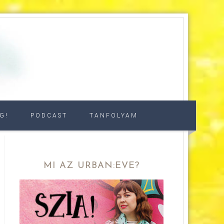
G!
PODCAST
TANFOLYAM
MI AZ URBAN:EVE?