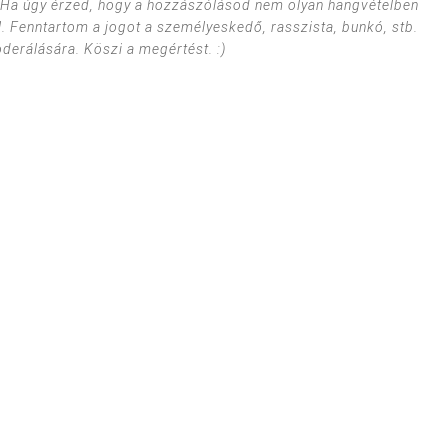
. Ha úgy érzed, hogy a hozzászólásod nem olyan hangvételben
l. Fenntartom a jogot a személyeskedő, rasszista, bunkó, stb.
erálására. Köszi a megértést. :)