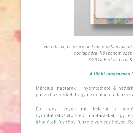
Ha tetszik, és szeretnéd megosztani másokka
honlapodra! Köszönöm szép
©2015 Farkas Lívia & 
A többi ingyenesen l
Márciusi naptárak – nyomtatható & háttérk
pasztellszínekkel (hogy ne mindig csak azok a
És hogy legyen mit beleírni a nap
nyomtatható/letölthető naptárakkal, így 
írhatjátok
, így több funkció van egy helyen. 