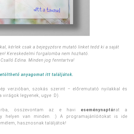
l, kérlek csak a bejegyzésre mutató linket tedd ki a saját
en!
Kereskedelmi forgalomba nem hozható.
Csalló Edina. Minden jog fenntartva!
etölthető anyagomat itt találjátok.
ép verzióban, szokás szerint – előremutató nyilakkal és
 virágok legyenek, ugye :D).
tárba, összevontam az e havi
eseménynaptár
at a
egy helyen van minden. :) A programajánlóitokat is ide
Remélem, hasznosnak találjátok!