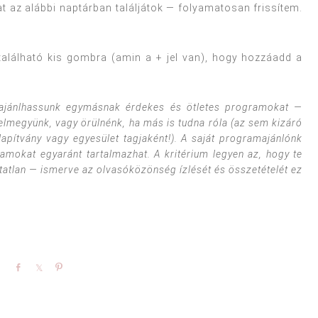
 az alábbi naptárban találjátok — folyamatosan frissítem.
található kis gombra (amin a + jel van), hogy hozzáadd a
y ajánlhassunk egymásnak érdekes és ötletes programokat —
elmegyünk, vagy örülnénk, ha más is tudna róla (az sem kizáró
lapítvány vagy egyesület tagjaként!). A saját programajánlónk
mokat egyaránt tartalmazhat. A kritérium legyen az, hogy te
tatlan — ismerve az olvasóközönség ízlését és összetételét ez
Share
Share
Pin