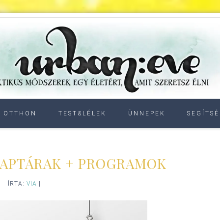
OTTHON
TEST&LÉLEK
ÜNNEPEK
SEGÍTSÉ
 NAPTÁRAK + PROGRAMOK
ÍRTA:
VIA
|