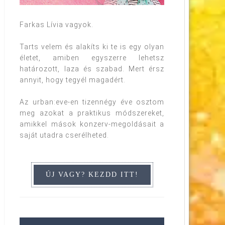
Farkas Lívia vagyok.
Tarts velem és alakíts ki te is egy olyan
életet, amiben egyszerre lehetsz
határozott, laza és szabad. Mert érsz
annyit, hogy tegyél magadért.
Az urban:eve-en tizennégy éve osztom
meg azokat a praktikus módszereket,
amikkel mások konzerv-megoldásait a
saját utadra cserélheted.