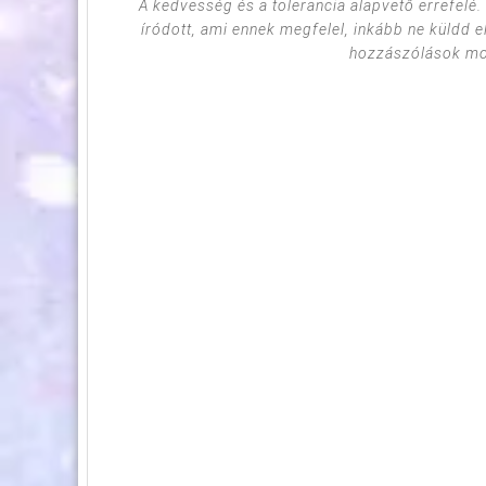
A kedvesség és a tolerancia alapvető errefelé
íródott, ami ennek megfelel, inkább ne küldd e
hozzászólások mod