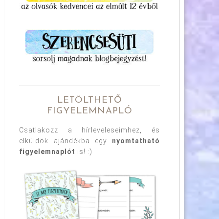
LETÖLTHETŐ
FIGYELEMNAPLÓ
Csatlakozz a hírleveleseimhez, és
elküldök ajándékba egy
nyomtatható
figyelemnaplót
is! :)