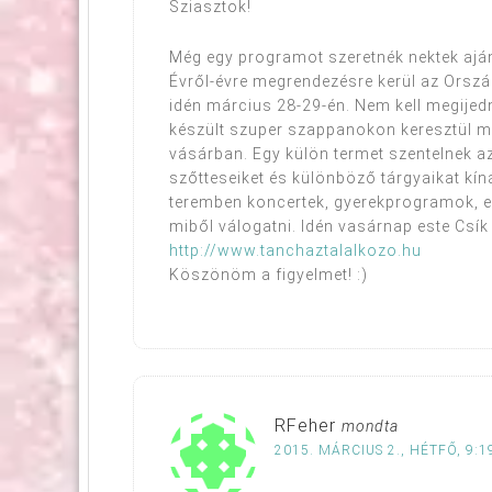
Sziasztok!
Még egy programot szeretnék nektek aján
Évről-évre megrendezésre kerül az Orsz
idén március 28-29-én. Nem kell megijedn
készült szuper szappanokon keresztül mi
vásárban. Egy külön termet szentelnek az 
szőtteseiket és különböző tárgyaikat kíná
teremben koncertek, gyerekprogramok, 
miből válogatni. Idén vasárnap este Csík
http://www.tanchaztalalkozo.hu
Köszönöm a figyelmet! :)
RFeher
mondta
2015. MÁRCIUS 2., HÉTFŐ, 9:1