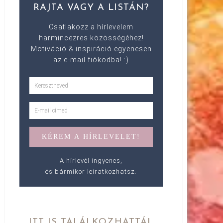
RAJTA VAGY A LISTÁN?
Csatlakozz a hírlevelem
harmincezres közösségéhez!
Motiváció & inspiráció egyenesen
az e-mail fiókodba! :)
A hírlevél ingyenes,
és bármikor leiratkozhatsz.
ITT IS TALÁLKOZHATTÁL