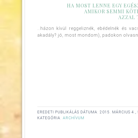
HA MOST LENNE EGY EGÉS
AMIKOR SEMMI KÖT
AZZAL
…házon kívül reggeliznék, ebédelnék és v
akadály? jó, most mondom), padokon olvasné
EREDETI PUBLIKÁLÁS DÁTUMA:
2015. MÁRCIUS 4.,
KATEGÓRIA:
ARCHÍVUM