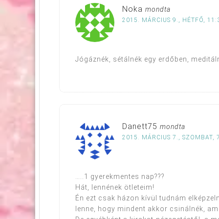
Noka
mondta
2015. MÁRCIUS 9., HÉTFŐ, 11:
Jógáznék, sétálnék egy erdőben, meditál
Danett75
mondta
2015. MÁRCIUS 7., SZOMBAT, 
…..1 gyerekmentes nap???
Hát, lennének ötleteim!
Én ezt csak házon kívül tudnám elképzel
lenne, hogy mindent akkor csinálnék, ami