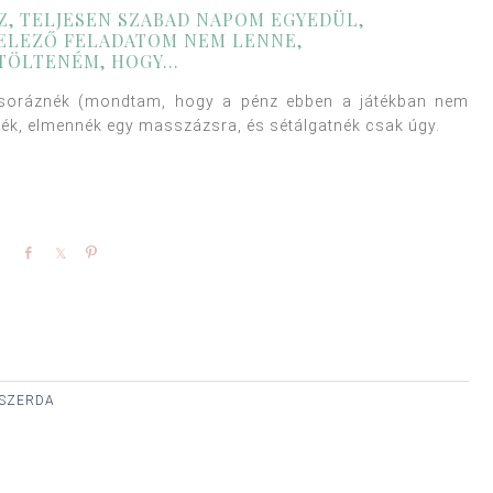
Z, TELJESEN SZABAD NAPOM EGYEDÜL,
ELEZŐ FELADATOM NEM LENNE,
 TÖLTENÉM, HOGY…
acsoráznék (mondtam, hogy a pénz ebben a játékban nem
k, elmennék egy masszázsra, és sétálgatnék csak úgy.
Share
Share
Pin
 SZERDA