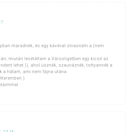
27
ágyban maradnék, és egy kávéval olvasnám a (nem
tán, miután lesétáltam a Városligetben egy kicsit az
dent lehet:)), ahol úsznék, szaunáznék, tottyannék a
a hátam, ami nem fájna utána.
tteremben:).
átaimmal.
, 23:18