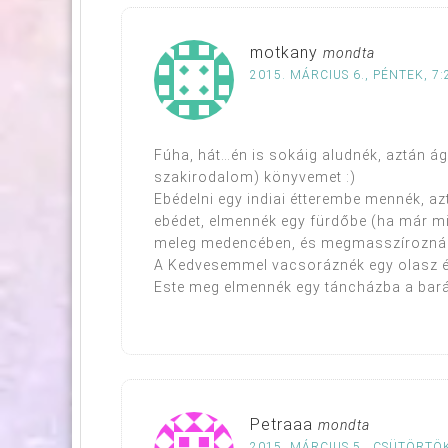
motkany
mondta
2015. MÁRCIUS 6., PÉNTEK, 7:
Fúha, hát…én is sokáig aludnék, aztán 
szakirodalom) könyvemet :)
Ebédelni egy indiai étterembe mennék, az
ebédet, elmennék egy fürdőbe (ha már min
meleg medencében, és megmasszíroznák 
A Kedvesemmel vacsoráznék egy olasz é
Este meg elmennék egy táncházba a bar
Petraaa
mondta
2015. MÁRCIUS 5., CSÜTÖRTÖK