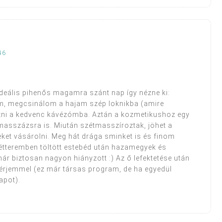
46
deális pihenős magamra szánt nap így nézne ki:
m, megcsinálom a hajam szép loknikba (amire
izni a kedvenc kávézómba. Aztán a kozmetikushoz egy
masszázsra is. Miután szétmasszíroztak, jöhet a
et vásárolni. Meg hát drága sminket is és finom
tteremben töltött estebéd után hazamegyek és
ár biztosan nagyon hiányzott :) Az ő lefektetése után
férjemmel (ez már társas program, de ha egyedül
apot).