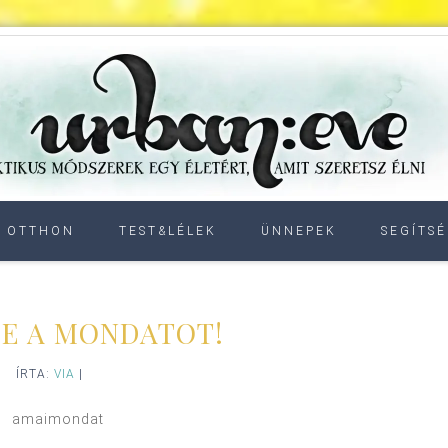
OTTHON
TEST&LÉLEK
ÜNNEPEK
SEGÍTSÉ
BE A MONDATOT!
ÍRTA:
VIA
|