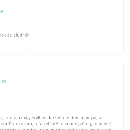
36
nék és aludnék.
7:09
ni, mondjuk egy wellnes közben…ebben a lényeg az
kor ÉN akarom, a felkeléstől a zuhanyzásig, mindent!!