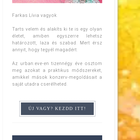
Farkas Lívia vagyok.
Tarts velem és alakíts ki te is egy olyan
életet, amiben egyszerre lehetsz
határozott, laza és szabad. Mert érsz
annyit, hogy tegyél magadért.
Az urban:eve-en tizennégy éve osztom
meg azokat a praktikus módszereket,
amikkel mások konzerv-megoldásait a
saját utadra cserélheted.