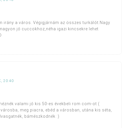
n irány a város. Végigjárnám az összes turkálót.Nagy
 nagyon jó cuccokhoz,néha igazi kincsekre lehet
D
, 20:40
néznék valami jó kis 50-es évekbeli rom com-ot (
 városba, meg piacra, ebéd a városban, utána kis séta,
olvasgatnék, bámészkodnék :)