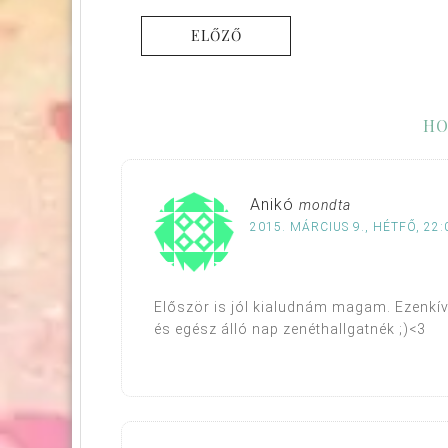
ELŐZŐ
HO
Anikó
mondta
2015. MÁRCIUS 9., HÉTFŐ, 22:
Először is jól kialudnám magam. Ezenkívü
és egész álló nap zenéthallgatnék ;)<3