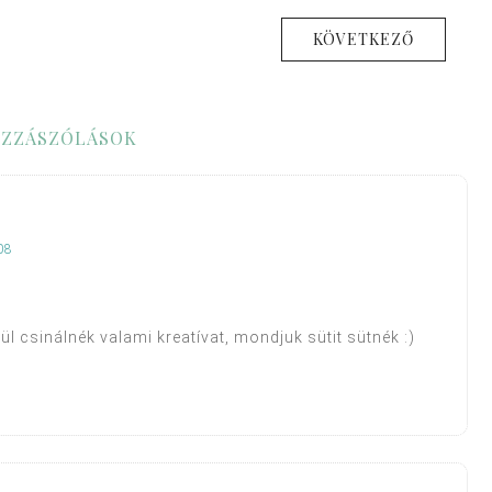
KÖVETKEZŐ
ZZÁSZÓLÁSOK
08
l csinálnék valami kreatívat, mondjuk sütit sütnék :)