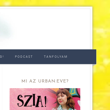
G!
PODCAST
TANFOLYAM
MI AZ URBAN:EVE?