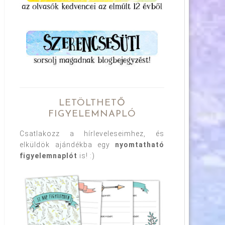
LETÖLTHETŐ
FIGYELEMNAPLÓ
Csatlakozz a hírleveleseimhez, és
elküldök ajándékba egy
nyomtatható
figyelemnaplót
is! :)