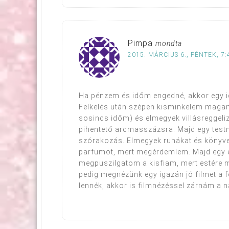
Pimpa
mondta
2015. MÁRCIUS 6., PÉNTEK, 7:
Ha pénzem és időm engedné, akkor egy i
Felkelés után szépen kisminkelem maga
sosincs időm) és elmegyek villásreggel
pihentető arcmasszázsra. Majd egy test
szórakozás. Elmegyek ruhákat és könyvek
parfümöt, mert megérdemlem. Majd egy é
megpuszilgatom a kisfiam, mert estére m
pedig megnézünk egy igazán jó filmet a 
lennék, akkor is filmnézéssel zárnám a n