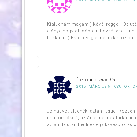
Kialudnám magam:) Kávé, reggeli. Délutá
előnye,hogy olcsóbban hozzá lehet jutni
bukkani. :) Este pedig elmennék moziba :
fretonilla
mondta
2015. MÁRCIUS 5., CSÜTÖRTÖK
Jó nagyot aludnék, aztán reggeli közben 
imádom őket), aztán elmennék turkálni a
aztán délután beülnék egy kávézóba és 