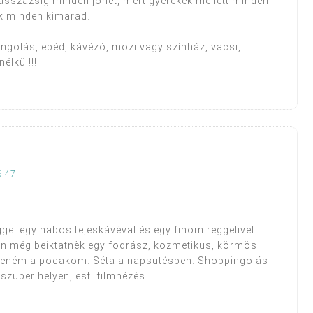
masszázsig minden jöhet, mert gyerekek mellett minden
ok minden kimarad.
pingolás, ebéd, kávézó, mozi vagy színház, vacsi,
élkül!!!
6:47
gel egy habos tejeskávéval és egy finom reggelivel
en még beiktatnèk egy fodrász, kozmetikus, körmös
teném a pocakom. Séta a napsütésben. Shoppingolás
szuper helyen, esti filmnézès.