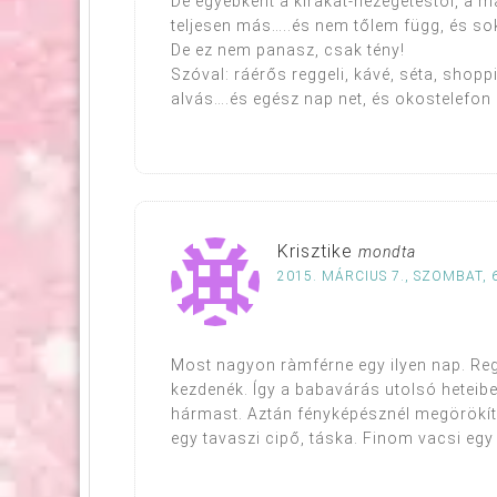
De egyébként a kirakat-nézegetéstől, a 
teljesen más…..és nem tőlem függ, és s
De ez nem panasz, csak tény!
Szóval: ráérős reggeli, kávé, séta, shop
alvás….és egész nap net, és okostelefon n
Krisztike
mondta
2015. MÁRCIUS 7., SZOMBAT, 
Most nagyon ràmférne egy ilyen nap. Reg
kezdenék. Így a babavárás utolsó heteib
hármast. Aztán fényképésznél megörökí
egy tavaszi cipő, táska. Finom vacsi egy 