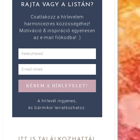
RAJTA VAGY A LISTÁN?
Csatlakozz a hírlevelem
harmincezres közösségéhez!
Motiváció & inspiráció egyenesen
az e-mail fiókodba! :)
A hírlevél ingyenes,
és bármikor leiratkozhatsz.
ITT IS TALÁLKOZHATTÁL