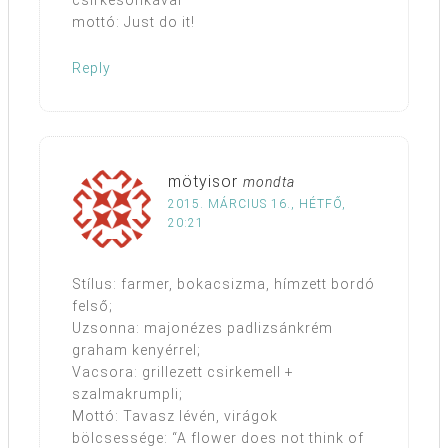
csirkesonkával
mottó: Just do it!
Reply
mötyisor
mondta
2015. MÁRCIUS 16., HÉTFŐ,
20:21
Stílus: farmer, bokacsizma, hímzett bordó
felső;
Uzsonna: majonézes padlizsánkrém
graham kenyérrel;
Vacsora: grillezett csirkemell +
szalmakrumpli;
Mottó: Tavasz lévén, virágok
bölcsessége: “A flower does not think of