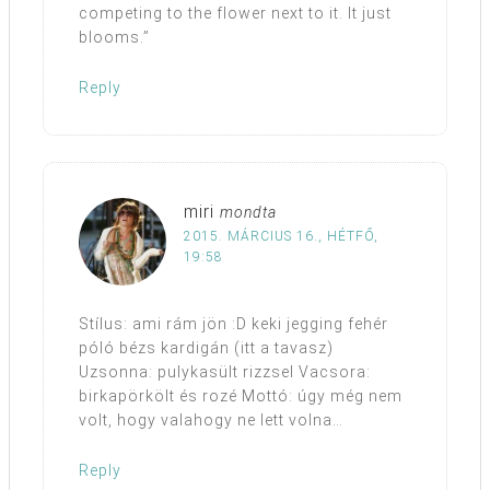
competing to the flower next to it. It just
blooms.”
Reply
miri
mondta
2015. MÁRCIUS 16., HÉTFŐ,
19:58
Stílus: ami rám jön :D keki jegging fehér
póló bézs kardigán (itt a tavasz)
Uzsonna: pulykasült rizzsel Vacsora:
birkapörkölt és rozé Mottó: úgy még nem
volt, hogy valahogy ne lett volna…
Reply