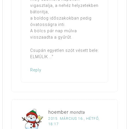
vigasztalja, a nehéz helyzetekben
bátoritja,
a boldog időszakokban pedig
óvatosságra inti.
A bölcs pár nap múlva
visszaadta a gyűrűt.
Csupán egyetlen szót vésett bele:
ELMÚLIK …”
Reply
hoember
mondta
2015. MÁRCIUS 16., HÉTFŐ,
18:17