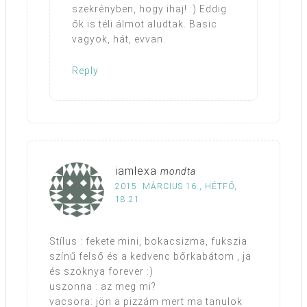
szekrényben, hogy ihaj! :) Eddig
ők is téli álmot aludtak. Basic
vagyok, hát, evvan.
Reply
iamlexa
mondta
2015. MÁRCIUS 16., HÉTFŐ,
18:21
Stílus : fekete mini, bokacsizma, fukszia
színű felső és a kedvenc bőrkabátom , ja
és szoknya forever :)
uszonna : az meg mi?
vacsora: jön a pizzám mert ma tanulok