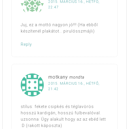
2015. MÁRCIUS 16., HÉTFŐ,
22:47
Juj, ez a mottó nagyon jó!!! (Ha ebből
készítenél plakátot… pirulósszmájli)
Reply
motkany
mondta
2015. MÁRCIUS 16., HÉTFŐ,
21:42
stílus: fekete csipkés és téglavörös
hosszú kardigán, hosszú fülbevalóval.
uzsonna: Úgy alakult hogy az az ebéd lett
:D (rakott káposzta)