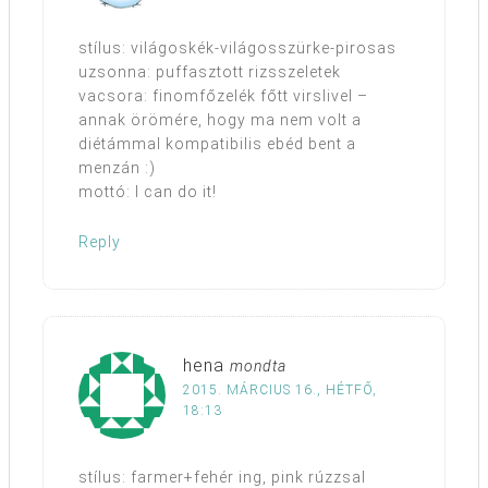
stílus: világoskék-világosszürke-pirosas
uzsonna: puffasztott rizsszeletek
vacsora: finomfőzelék főtt virslivel –
annak örömére, hogy ma nem volt a
diétámmal kompatibilis ebéd bent a
menzán :)
mottó: I can do it!
Reply
hena
mondta
2015. MÁRCIUS 16., HÉTFŐ,
18:13
stílus: farmer+fehér ing, pink rúzzsal