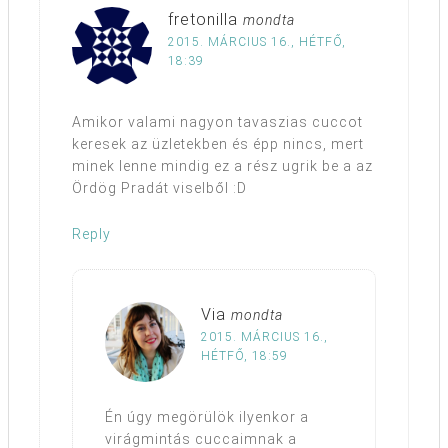
fretonilla
mondta
2015. MÁRCIUS 16., HÉTFŐ,
18:39
Amikor valami nagyon tavaszias cuccot
keresek az üzletekben és épp nincs, mert
minek lenne mindig ez a rész ugrik be a az
Ördög Pradát viselből :D
Reply
Via
mondta
2015. MÁRCIUS 16.,
HÉTFŐ, 18:59
Én úgy megörülök ilyenkor a
virágmintás cuccaimnak a