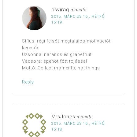
csvirag
mondta
2015. MÁRCIUS 16., HÉTFŐ,
15:19
Stílus: régi felsőt megtalálós-motivációt
keresős
Uzsonna: narancs és grapefruit
Vacsora: spenót főtt tojással
Mottó: Collect moments, not things
Reply
MrsJones
mondta
2015. MÁRCIUS 16., HÉTFŐ,
15:18