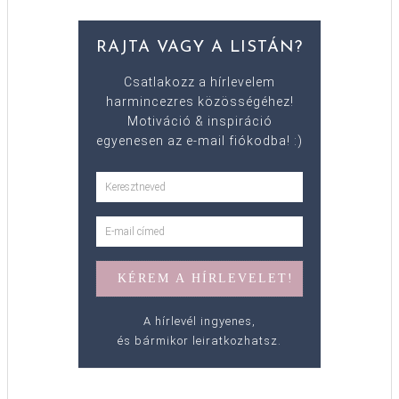
RAJTA VAGY A LISTÁN?
Csatlakozz a hírlevelem
harmincezres közösségéhez!
Motiváció & inspiráció
egyenesen az e-mail fiókodba! :)
A hírlevél ingyenes,
és bármikor leiratkozhatsz.