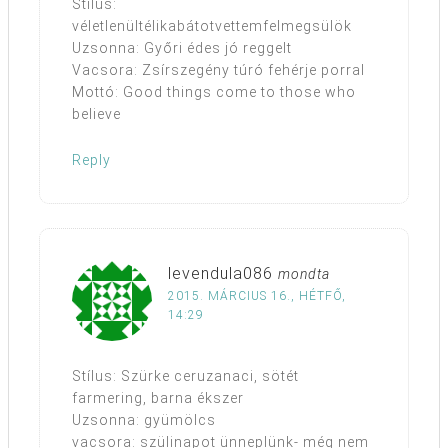
Stílus:
véletlenültélikabátotvettemfelmegsülök
Uzsonna: Győri édes jó reggelt
Vacsora: Zsírszegény túró fehérje porral
Mottó: Good things come to those who
believe
Reply
levendula086
mondta
2015. MÁRCIUS 16., HÉTFŐ,
14:29
Stílus: Szürke ceruzanaci, sötét
farmering, barna ékszer
Uzsonna: gyümölcs
vacsora: szülinapot ünneplünk- még nem