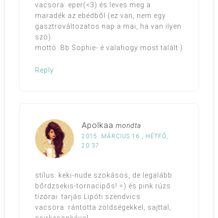
vacsora: eper(<3) és leves meg a
maradék az ebédből (ez van, nem egy
gasztrováltozatos nap a mai, ha van ilyen
szó).
mottó: Bb.Sophie- é valahogy most talált:)
Reply
Apolkaa
mondta
2015. MÁRCIUS 16., HÉTFŐ,
20:37
stílus: keki-nude szokásos, de legalább
bőrdzsekis-tornacipős! =) és pink rúzs.
tízórai: tarjás Lipóti szendvics
vacsora: rántotta zöldségekkel, sajttal,