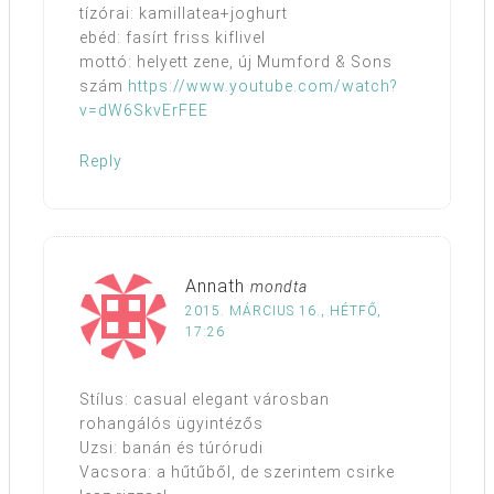
tízórai: kamillatea+joghurt
ebéd: fasírt friss kiflivel
mottó: helyett zene, új Mumford & Sons
szám
https://www.youtube.com/watch?
v=dW6SkvErFEE
Reply
Annath
mondta
2015. MÁRCIUS 16., HÉTFŐ,
17:26
Stílus: casual elegant városban
rohangálós ügyintézős
Uzsi: banán és túrórudi
Vacsora: a hűtűből, de szerintem csirke