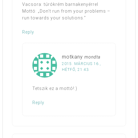
Vacsora: túrókrém barnakenyérrel
Mottó: „Don’t run from your problems –
run towards your solutions.”
Reply
motkany
mondta
2015. MÁRCIUS 16.,
HÉTFŐ, 21:43
Tetszik ez a mottó!:)
Reply