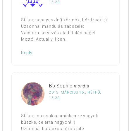
15:33
Stílus: papayaszínű körmök, bőrdzseki :)
Uzsonna: mandulás zabszelet
Vacsora: tervezés alatt, talán bagel
Mottó: Actually, I can.
Reply
Bb.Sophie
mondta
2015. MÁRCIUS 16., HÉTFŐ,
15:30
Stílus: ma csak a sminkemre vagyok
büszke, de arra nagyon! ;)
Uzsonna: barackos-túrós pite