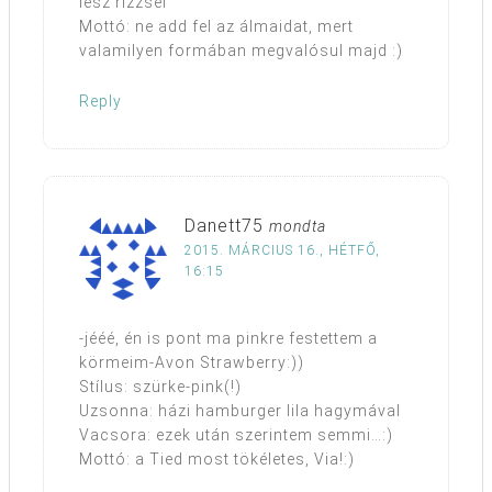
lesz rizzsel
Mottó: ne add fel az álmaidat, mert
valamilyen formában megvalósul majd :)
Reply
Danett75
mondta
2015. MÁRCIUS 16., HÉTFŐ,
16:15
-jééé, én is pont ma pinkre festettem a
körmeim-Avon Strawberry:))
Stílus: szürke-pink(!)
Uzsonna: házi hamburger lila hagymával
Vacsora: ezek után szerintem semmi…:)
Mottó: a Tied most tökéletes, Via!:)