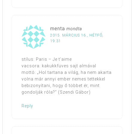
menta
mondta
2015. MÁRCIUS 16., HÉTFŐ,
19:31
stílus: Paris – Je t’aime
vacsora: kakukkfüves sajt almával
mottó: „Hol tartana a világ, ha nem akarta
volna már annyi ember nemes tettekkel
bebizonyítani, hogy ő többet ér, mint
gondolják róla?” (Szendi Gábor)
Reply