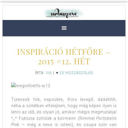
INSPIRÁCIÓ HÉTFŐRE –
2015 #12. HÉT
ÍRTA:
VIA
|
25 HOZZÁSZÓLÁS
Tizensok fok, napsütés, friss levegő, ááááhhh,
néha a sötétben elfelejtem, hogy még képes ilyen is
lenni az idő, és olyan jó, amikor mégis megmutatja!
^_^ Fukszia színűek a körmeim (Rimmel
Portobello
Pink
— még a neve is isteni), és csupa szín van