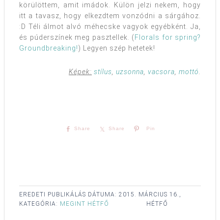
körülöttem, amit imádok. Külön jelzi nekem, hogy
itt a tavasz, hogy elkezdtem vonzódni a sárgához.
:D Téli álmot alvó méhecske vagyok egyébként. Ja,
és púderszínek meg pasztellek. (
Florals for spring?
Groundbreaking!
) Legyen szép hetetek!
Képek:
stílus
,
uzsonna
,
vacsora
,
mottó
.
Share
Share
Pin
EREDETI PUBLIKÁLÁS DÁTUMA:
2015. MÁRCIUS 16.,
KATEGÓRIA:
MEGINT HÉTFŐ
HÉTFŐ