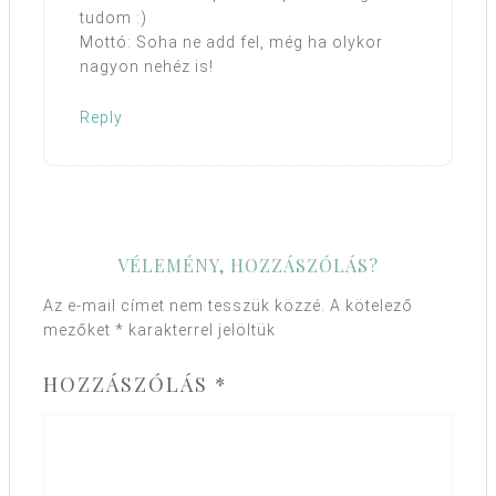
tudom :)
Mottó: Soha ne add fel, még ha olykor
nagyon nehéz is!
Reply
VÉLEMÉNY, HOZZÁSZÓLÁS?
Az e-mail címet nem tesszük közzé.
A kötelező
mezőket
*
karakterrel jelöltük
HOZZÁSZÓLÁS
*