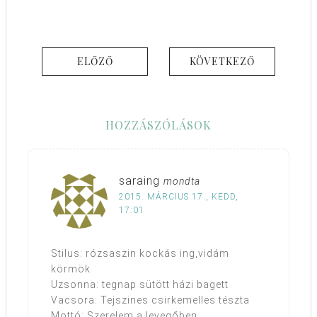
ELŐZŐ
KÖVETKEZŐ
HOZZÁSZÓLÁSOK
saraing
mondta
2015. MÁRCIUS 17., KEDD,
17:01
Stilus: rózsaszin kockás ing,vidám
körmök
Uzsonna: tegnap sütött házi bagett
Vacsora: Tejszines csirkemelles tészta
Mottó: Szerelem a levegőben….