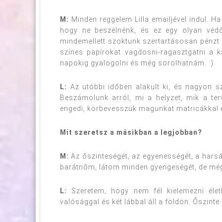
M:
Minden reggelem Lilla emailjével indul. Ha 
hogy ne beszélnénk, és ez egy olyan véd
mindemellett szoktunk szertartásosan pénzt 
színes papírokat vagdosni-ragasztgatni a k
napokig gyalogolni és még sorolhatnám. :)
L:
Az utóbbi időben alakult ki, és nagyon 
Beszámolunk arról, mi a helyzet, mik a te
engedi, körbevesszük magunkat matricákkal é
Mit szeretsz a másikban a legjobban?
M:
Az őszinteségét, az egyenességét, a harsán
barátnőm, látom minden gyengeségét, de még
L:
Szeretem, hogy nem fél kielemezni életh
valósággal és két lábbal áll a földön. Őszinte