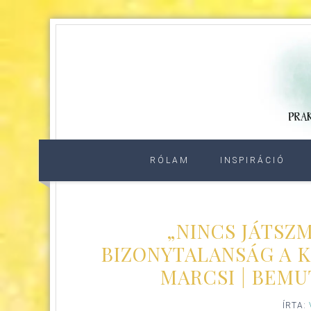
RÓLAM
INSPIRÁCIÓ
„NINCS JÁTSZM
BIZONYTALANSÁG A K
MARCSI | BEMU
ÍRTA: