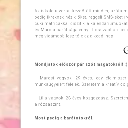
Az iskolaudvaron kezdőtött minden, azóta m
pedig ikreknek nézik őket, reggeli SMS-eke
cuki matricákkal díszítik a kalendáriumuokat,
és Marcsi barátsága ennyi, hosszabban pedi
még vidámabb lesz tőle ez a keddi nap!
Mondjatok először pár szót magatokról! :)
– Marcsi vagyok, 29 éves, egy élelmiszer
munkaügyeiért felelek. Szeretem a kreatív do
– Lilla vagyok, 28 éves közgazdász. Szeretem 
a rózsaszínt.
Most pedig a barátotokról.