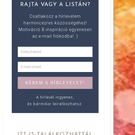
RAJTA VAGY A LISTÁN?
Csatlakozz a hírlevelem
harmincezres közösségéhez!
Motiváció & inspiráció egyenesen
az e-mail fiókodba! :)
A hírlevél ingyenes,
és bármikor leiratkozhatsz.
ITT IS TALÁLKOZHATTÁL