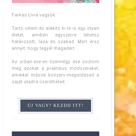
Farkas Lívia vagyok.
Tarts velem és alakíts ki te is egy olyan
életet, amiben egyszerre lehetsz
határozott, laza és szabad. Mert érsz
annyit, hogy tegyél magadért.
Az urban:eve-en tizennégy éve osztom
meg azokat a praktikus módszereket,
amikkel mások konzerv-megoldásait a
saját utadra cserélheted.