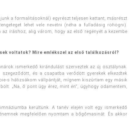
nk a formalitásoknál) egyrészt teljesen kattant, másrészt
engeteget lehet vele nevetni (néha a fulladásig röhögni).
an az íráshoz, alig várom, hogy az első regényét a kezembe
ek voltatok? Mire emlékszel az első találkozásról?
anárok ismerkedő kirándulást szerveztek az új osztálynak.
szegeződött, és a csapatba verődött gyerekek elkezdtek
bie-s hátizsákom vállpántját, mígnem kiszúrtam egy másik
bölt. „Na, ő pont úgy érez, mint én”, úgyhogy odamentem,
imnáziumba kerültünk. A tanév elején volt egy ismerkedő
i énemnek megfelelően nyomtam a bőgőmasinát. És akkor