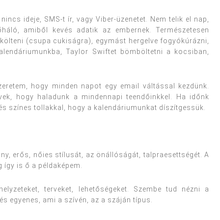
nincs ideje, SMS-t ír, vagy Viber-üzenetet. Nem telik el nap,
őháló, amiből kevés adatik az embernek. Természetesen
költeni (csupa cukiságra), egymást hergelve fogyókúrázni,
alendáriumunkba, Taylor Swiftet bömböltetni a kocsiban,
szeretem, hogy minden napot egy email váltással kezdünk.
rvek, hogy haladunk a mindennapi teendőinkkel. Ha időnk
s színes tollakkal, hogy a kalendáriumunkat díszítgessük.
y, erős, nőies stílusát, az önállóságát, talpraesettségét. A
 így is ő a példaképem.
elyzeteket, terveket, lehetőségeket. Szembe tud nézni a
 és egyenes, ami a szívén, az a száján típus.