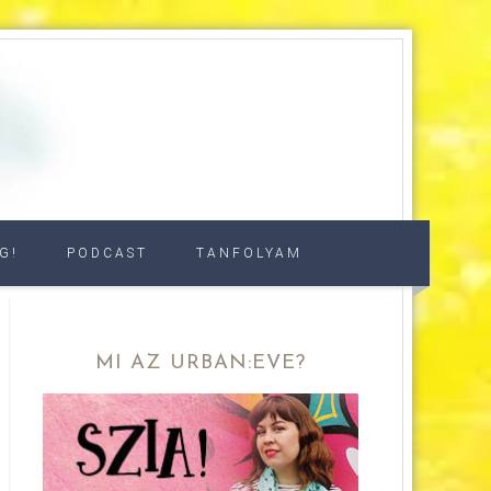
G!
PODCAST
TANFOLYAM
MI AZ URBAN:EVE?