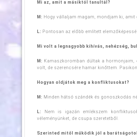
Mi az, amit a másiktól tanultál?
M:
Hogy vállaljam magam, mondjam ki, amit g
L:
Pontosan az előbb említett elemzőképessége
Mi volt a legnagyobb kihívás, nehézség, b
M:
Kamaszkoromban dúltak a hormonjaim, és 
volt, de szerencsére hamar kinőttem. Pasikon
Hogyan oldjátok meg a konfliktusokat?
M:
Minden hátsó szándék és gonoszkodás nélk
L:
Nem is igazán emlékszem konfliktuso
véleményünket, de csupa szeretetből.
Szerinted mitől működik jól a barátságot