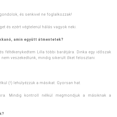
ondolok, és senkivel ne foglalkozzak!
t és ezért végtelenül hálás vagyok neki.
ukkanó, amin együtt átmentetek?
féltékenykedtem Lilla többi barátjára. Dinka egy időszak
 nem veszekedtünk, mindig sikerült őket felosztani.
ül (!) lehülyézzük a másikat. Gyorsan hat.
kra. Mindig kontroll nélkül megmondjuk a másiknak a
ok?