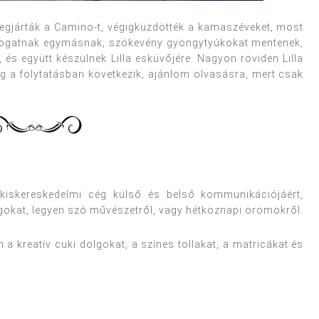
egjárták a Camino-t, végigküzdötték a kamaszéveket, most
t írogatnak egymásnak, szökevény gyöngytyúkokat mentenek,
 és együtt készülnek Lilla esküvőjére. Nagyon röviden Lilla
g a folytatásban következik, ajánlom olvasásra, mert csak
-kiskereskedelmi cég külső és belső kommunikációjáért,
lgokat, legyen szó művészetről, vagy hétköznapi örömökről.
a kreatív cuki dolgokat, a színes tollakat, a matricákat és