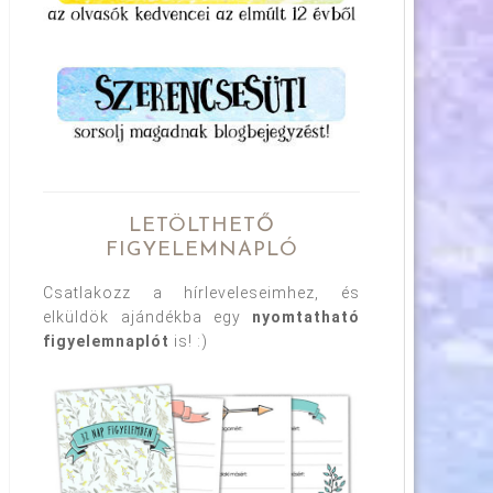
LETÖLTHETŐ
FIGYELEMNAPLÓ
Csatlakozz a hírleveleseimhez, és
elküldök ajándékba egy
nyomtatható
figyelemnaplót
is! :)