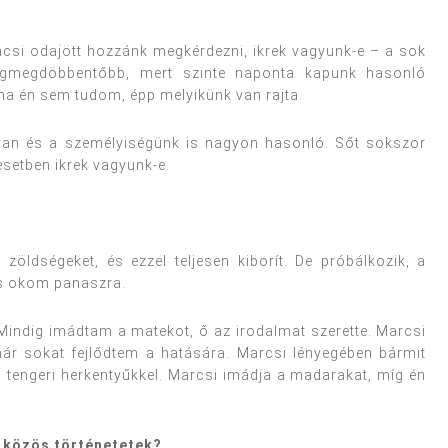
ácsi odajött hozzánk megkérdezni, ikrek vagyunk-e – a sok
egmegdöbbentőbb, mert szinte naponta kapunk hasonló
éha én sem tudom, épp melyikünk van rajta.
an és a személyiségünk is nagyon hasonló. Sőt sokszor
esetben ikrek vagyunk-e.
öldségeket, és ezzel teljesen kiborít. De próbálkozik, a
cs okom panaszra.
indig imádtam a matekot, ő az irodalmat szerette. Marcsi
ár sokat fejlődtem a hatására. Marcsi lényegében bármit
a tengeri herkentyűkkel. Marcsi imádja a madarakat, míg én
 közös történetetek?