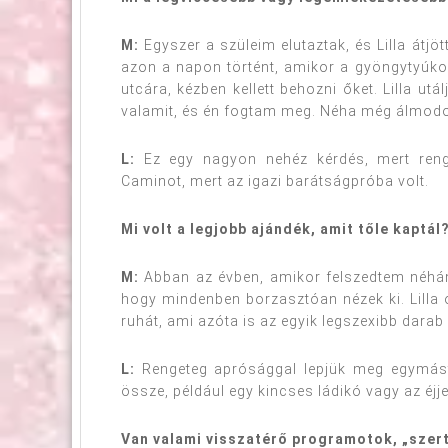
M:
Egyszer a szüleim elutaztak, és Lilla átjö
azon a napon történt, amikor a gyöngytyúkok
utcára, kézben kellett behozni őket. Lilla utá
valamit, és én fogtam meg. Néha még álmodo
L:
Ez egy nagyon nehéz kérdés, mert ren
Caminot, mert az igazi barátságpróba volt.
Mi volt a legjobb ajándék, amit tőle kaptál
M:
Abban az évben, amikor felszedtem néhán
hogy mindenben borzasztóan nézek ki. Lilla ór
ruhát, ami azóta is az egyik legszexibb dara
L:
Rengeteg aprósággal lepjük meg egymást
össze, például egy kincses ládikó vagy az éjj
Van valami visszatérő programotok, „szer