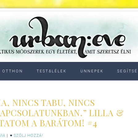
OTTHON
TEST&LÉLEK
ÜNNEPEK
SEGÍTSÉ
A, NINCS TABU, NINCS
APCSOLATUNKBAN.” LILLA &
TATOM A BARÁTOM! #4
VIA
|
SZÓLJ HOZZÁ!