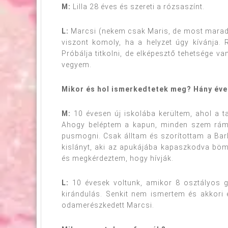
M:
Lilla 28 éves és szereti a rózsaszínt.
L:
Marcsi (nekem csak Maris, de most maradju
viszont komoly, ha a helyzet úgy kívánja. R
Próbálja titkolni, de elképesztő tehetsége v
vegyem.
Mikor és hol ismerkedtetek meg? Hány éves
M:
10 évesen új iskolába kerültem, ahol a t
Ahogy beléptem a kapun, minden szem rám 
pusmogni. Csak álltam és szorítottam a Bar
kislányt, aki az apukájába kapaszkodva böm
és megkérdeztem, hogy hívják.
L:
10 évesek voltunk, amikor 8 osztályos g
kirándulás. Senkit nem ismertem és akkor
odamerészkedett Marcsi.