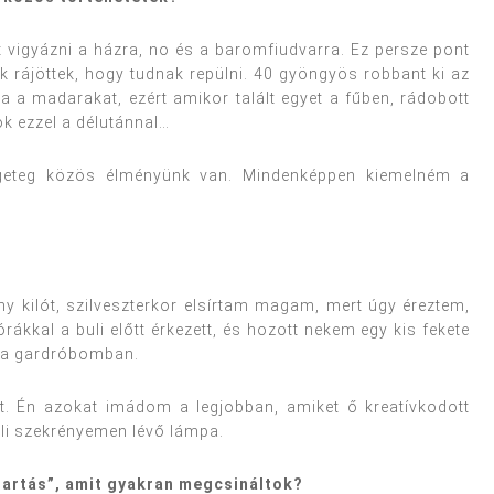
tt vigyázni a házra, no és a baromfiudvarra. Ez persze pont
 rájöttek, hogy tudnak repülni. 40 gyöngyös robbant ki az
lja a madarakat, ezért amikor talált egyet a fűben, rádobott
k ezzel a délutánnal…
geteg közös élményünk van. Mindenképpen kiemelném a
?
y kilót, szilveszterkor elsírtam magam, mert úgy éreztem,
ákkal a buli előtt érkezett, és hozott nekem egy kis fekete
b a gardróbomban.
. Én azokat imádom a legjobban, amiket ő kreatívkodott
eli szekrényemen lévő lámpa.
tartás”, amit gyakran megcsináltok?