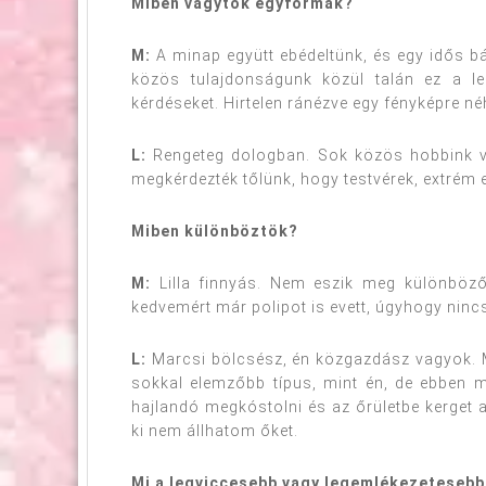
Miben vagytok egyformák?
M:
A minap együtt ebédeltünk, és egy idős b
közös tulajdonságunk közül talán ez a l
kérdéseket. Hirtelen ránézve egy fényképre n
L:
Rengeteg dologban. Sok közös hobbink v
megkérdezték tőlünk, hogy testvérek, extrém 
Miben különböztök?
M:
Lilla finnyás. Nem eszik meg különböző z
kedvemért már polipot is evett, úgyhogy nin
L:
Marcsi bölcsész, én közgazdász vagyok. M
sokkal elemzőbb típus, mint én, de ebben m
hajlandó megkóstolni és az őrületbe kerget 
ki nem állhatom őket.
Mi a legviccesebb vagy legemlékezetesebb